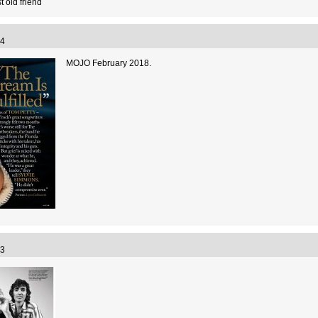
t old friend
:04
MOJO February 2018.
:23