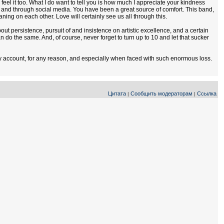
feel it too. What I do want to tell you is how much I appreciate your kindness
 and through social media. You have been a great source of comfort. This band,
ning on each other. Love will certainly see us all through this.
out persistence, pursuit of and insistence on artistic excellence, and a certain
n do the same. And, of course, never forget to turn up to 10 and let that sucker
any account, for any reason, and especially when faced with such enormous loss.
Цитата
Сообщить модераторам
Ссылка
|
|