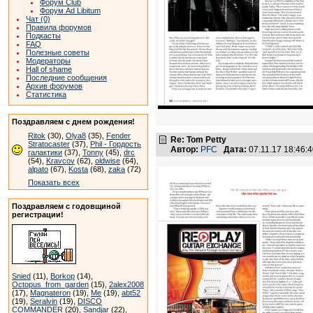
Форум Club
Форум Ad Libitum
Чат (0)
Правила форумов
Подкасты
FAQ
Полезные советы
Модераторы
Hall of shame
Последние сообщения
Архив форумов
Статистика
Поздравляем с днем рождения!
Ritok
(30),
Olya8
(35),
Fender
Re: Tom Petty
Stratocaster
(37),
Phil - Гордость
Автор:
PFC
Дата:
07.11.17 18:46
галактики
(37),
Tonny
(45),
drc
(54),
Kravcov
(62),
oldwise
(64),
alpato
(67),
Kosta
(68),
zaka
(72)
Показать всех
Поздравляем с годовщиной
регистрации!
Snied
(11),
Borkop
(14),
Octopus_from_garden
(15),
2alex2008
(17),
Magnateron
(19),
Me
(19),
abt52
(19),
Seralvin
(19),
DISCO
COMMANDER
(20),
Sandjar
(22),