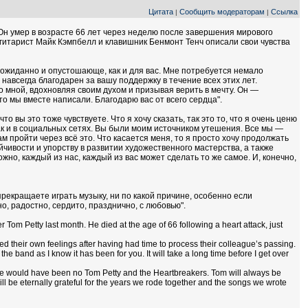
Цитата
Сообщить модераторам
Ссылка
|
|
Он умер в возрасте 66 лет через неделю после завершения мирового
гитарист Майк Кэмпбелл и клавишник Бенмонт Тенч описали свои чувства
ожиданно и опустошающе, как и для вас. Мне потребуется немало
 навсегда благодарен за вашу поддержку в течение всех этих лет.
о мной, вдохновляя своим духом и призывая верить в мечту. Он —
что мы вместе написали. Благодарю вас от всего сердца".
о вы это тоже чувствуете. Что я хочу сказать, так это то, что я очень ценю
так и в социальных сетях. Вы были моим источником утешения. Все мы —
 пройти через всё это. Что касается меня, то я просто хочу продолжать
тойчивости и упорству в развитии художественного мастерства, а также
жно, каждый из нас, каждый из вас может сделать то же самое. И, конечно,
рекращаете играть музыку, ни по какой причине, особенно если
о, радостно, сердито, празднично, с любовью".
Tom Petty last month. He died at the age of 66 following a heart attack, just
 their own feelings after having had time to process their colleague’s passing.
 band as I know it has been for you. It will take a long time before I get over
there would have been no Tom Petty and the Heartbreakers. Tom will always be
ill be eternally grateful for the years we rode together and the songs we wrote