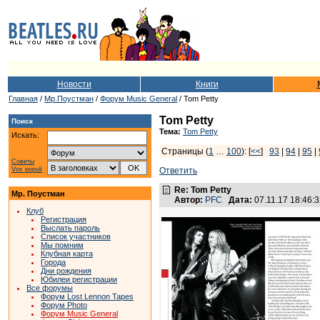
Новости
Книги
Главная
/
Мр.Поустман
/
Форум Music General
/ Tom Petty
Tom Petty
Поиск
Тема:
Tom Petty
Искать:
Страницы (
1
…
100
): [
<<
]
93
|
94
|
95
|
Советы
Vox populi
Ответить
Re: Tom Petty
Мр. Поустман
Автор:
PFC
Дата:
07.11.17 18:46
Клуб
Регистрация
Выслать пароль
Список участников
Мы помним
Клубная карта
Города
Дни рождения
Юбилеи регистрации
Все форумы
Форум Lost Lennon Tapes
Форум Photo
Форум Music General