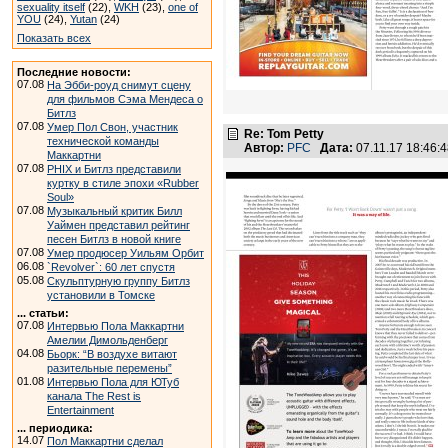
sexuality itself
(22),
WKH
(23),
one of
YOU
(24),
Yutan
(24)
Показать всех
Последние новости:
07.08
На Эбби-роуд снимут сцену
для фильмов Сэма Мендеса о
Битлз
07.08
Умер Пол Свон, участник
Re: Tom Petty
технической команды
Автор:
PFC
Дата:
07.11.17 18:46
Маккартни
07.08
PHIX и Битлз представили
куртку в стиле эпохи «Rubber
Soul»
07.08
Музыкальный критик Билл
Уаймен представил рейтинг
песен Битлз в новой книге
07.08
Умер продюсер Уильям Орбит
06.08
`Revolver`: 60 лет спустя
05.08
Скульптурную группу Битлз
установили в Томске
... статьи:
07.08
Интервью Пола Маккартни
Амелии Димольденберг
04.08
Бьорк: “В воздухе витают
разительные перемены”
01.08
Интервью Пола для ЮТуб
канала The Rest is
Entertainment
... периодика:
14.07
Пол Маккартни сделал