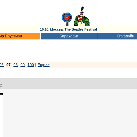
10.10. Москва. The Beatles Festival
Мр.Поустман
Барахолка
Оффлайн
96
|
97
|
98
|
99
|
100
|
Еще>>
:32