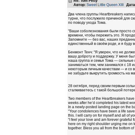
Re: Tom Petty
Автор:
Sweet Little Queen XIII
Дата
Два члена группы Heartbreakers напи
турне, что послужило причиной для с
по поводу ухода Тома.
"Ваши соболезнования были просто сп
времени, чтобы пережить это. Я продол
Запомните — без вас, наших преданных
единственный в своём роде, и я буду в
Бенмонт Тенч: "Я уверен, что не долже
вашу доброту и поддержку. У меня был
наша группа и семья Тома — сильные и
заниматься тем, чем занимался с 18 ил
некоторым личным качествам — и со вс
не забудьте выкрутить громкость на м
28 октября, перед своим первым сольн
сталкиваетесь с такой большой потере
Two members of the Heartbreakers have wri
weeks after he’d completed his latest worl
In a newly-posted landing page on the ba
“Your condolences have been a life saver 
this. I will carry on for myself and all of 
“I feel your love and am forever grateful
here on my right shoulder urging me on to
together. Bless you all from the bottom of