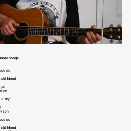
 more songs
 you go
 old friend
dbye
 more
ue sky
n
y son`
 you go
 old friend