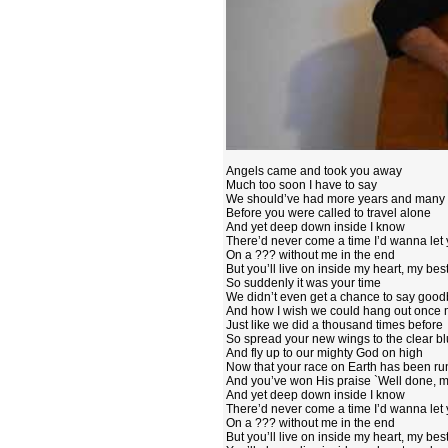
Angels came and took you away
Much too soon I have to say
We should’ve had more years and many
Before you were called to travel alone
And yet deep down inside I know
There’d never come a time I’d wanna let
On a ??? without me in the end
But you’ll live on inside my heart, my best
So suddenly it was your time
We didn’t even get a chance to say goo
And how I wish we could hang out once
Just like we did a thousand times before
So spread your new wings to the clear bl
And fly up to our mighty God on high
Now that your race on Earth has been ru
And you’ve won His praise `Well done, m
And yet deep down inside I know
There’d never come a time I’d wanna let
On a ??? without me in the end
But you’ll live on inside my heart, my best