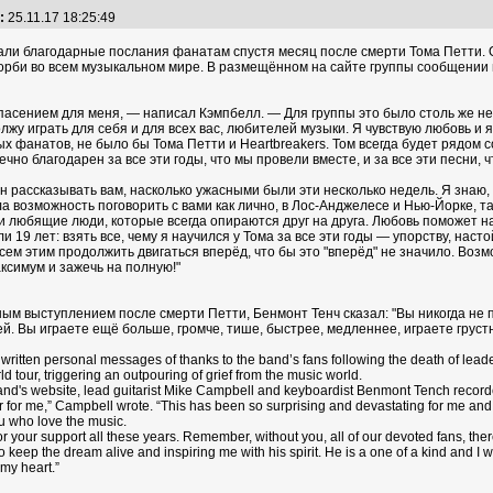
:
25.11.17 18:25:49
сали благодарные послания фанатам спустя месяц после смерти Тома Петти. 
корби во всем музыкальном мире. В размещённом на сайте группы сообщении 
асением для меня, — написал Кэмпбелл. — Для группы это было столь же не
жу играть для себя и для всех вас, любителей музыки. Я чувствую любовь и я
 фанатов, не было бы Тома Петти и Heartbreakers. Том всегда будет рядом с
ечно благодарен за все эти годы, что мы провели вместе, и за все эти песни, 
н рассказывать вам, насколько ужасными были эти несколько недель. Я знаю, чт
а возможность поговорить с вами как лично, в Лос-Анджелесе и Нью-Йорке, 
 любящие люди, которые всегда опираются друг на друга. Любовь поможет нам
и 19 лет: взять все, чему я научился у Тома за все эти годы — упорству, нас
ем этим продолжить двигаться вперёд, что бы это "вперёд" не значило. Возмо
аксимум и зажечь на полную!"
ым выступлением после смерти Петти, Бенмонт Тенч сказал: "Вы никогда не п
й. Вы играете ещё больше, громче, тише, быстрее, медленнее, играете грустн
tten personal messages of thanks to the band’s fans following the death of leader 
d tour, triggering an outpouring of grief from the music world.
nd's website, lead guitarist Mike Campbell and keyboardist Benmont Tench recorded
for me,” Campbell wrote. “This has been so surprising and devastating for me and the
you who love the music.
 for your support all these years. Remember, without you, all of our devoted fans, 
 keep the dream alive and inspiring me with his spirit. He is a one of a kind and I w
 my heart.”