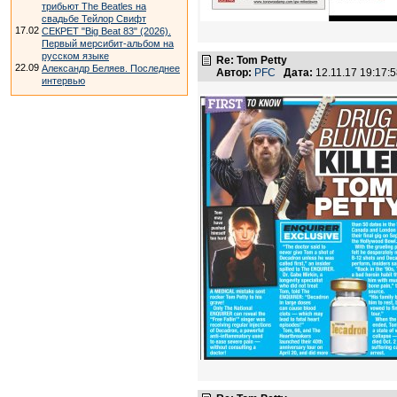
трибьют The Beatles на
свадьбе Тейлор Свифт
17.02
СЕКРЕТ "Big Beat 83" (2026).
Первый мерсибит-альбом на
русском языке
Re: Tom Petty
22.09
Александр Беляев. Последнее
Автор:
PFC
Дата:
12.11.17 19:17
интервью