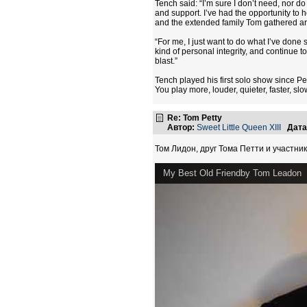
Tench said: “I’m sure I don’t need, nor do
and support. I’ve had the opportunity to
and the extended family Tom gathered aroun
“For me, I just want to do what I’ve done 
kind of personal integrity, and continue t
blast.”
Tench played his first solo show since P
You play more, louder, quieter, faster, slo
Re: Tom Petty
Автор:
Sweet Little Queen XIII
Дата
Том Лидон, друг Тома Петти и участни
My Best Old Friendby Tom Leadon