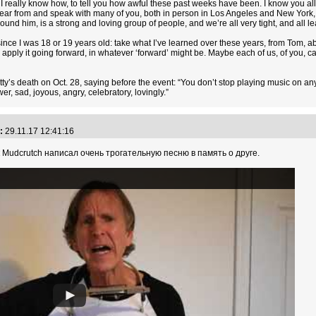
 I really know how, to tell you how awful these past weeks have been. I know you all 
 hear from and speak with many of you, both in person in Los Angeles and New York,
d him, is a strong and loving group of people, and we’re all very tight, and all lea
since I was 18 or 19 years old: take what I’ve learned over these years, from Tom, ab
o apply it going forward, in whatever ‘forward’ might be. Maybe each of us, of you, ca
etty’s death on Oct. 28, saying before the event: “You don’t stop playing music on 
wer, sad, joyous, angry, celebratory, lovingly.”
:
29.11.17 12:41:16
к Mudcrutch написал очень трогательную песню в память о друге.