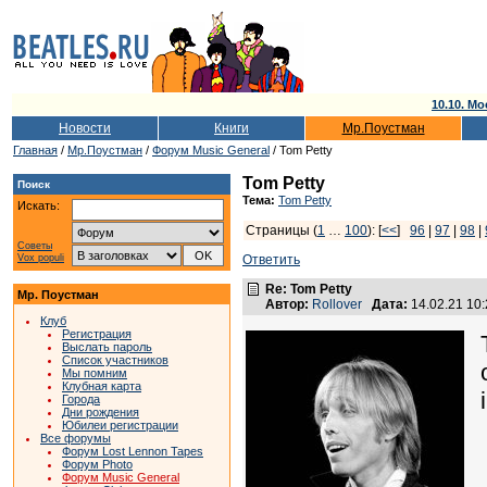
10.10. Мо
Новости
Книги
Мр.Поустман
Главная
/
Мр.Поустман
/
Форум Music General
/ Tom Petty
Tom Petty
Поиск
Тема:
Tom Petty
Искать:
Страницы (
1
…
100
): [
<<
]
96
|
97
|
98
|
Советы
Vox populi
Ответить
Re: Tom Petty
Мр. Поустман
Автор:
Rollover
Дата:
14.02.21 10
Клуб
Регистрация
Выслать пароль
Список участников
Мы помним
Клубная карта
Города
Дни рождения
Юбилеи регистрации
Все форумы
Форум Lost Lennon Tapes
Форум Photo
Форум Music General