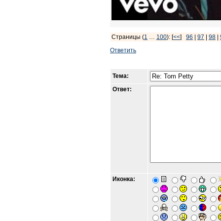
Страницы (
1
…
100
): [
<<
]
96
|
97
|
98
|
Ответить
Тема:
Ответ:
Иконка: