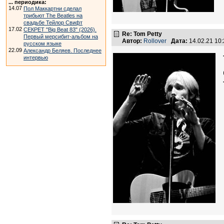
... периодика:
14.07
Пол Маккартни сделал
трибьют The Beatles на
свадьбе Тейлор Свифт
17.02
СЕКРЕТ "Big Beat 83" (2026).
Re: Tom Petty
Первый мерсибит-альбом на
Автор:
Rollover
Дата:
14.02.21 10
русском языке
22.09
Александр Беляев. Последнее
интервью