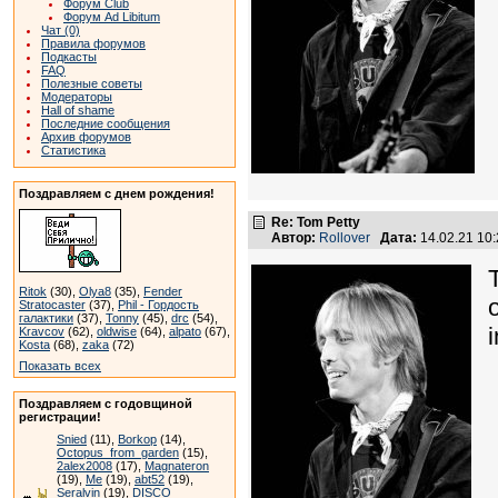
Форум Club
Форум Ad Libitum
Чат (0)
Правила форумов
Подкасты
FAQ
Полезные советы
Модераторы
Hall of shame
Последние сообщения
Архив форумов
Статистика
Поздравляем с днем рождения!
Re: Tom Petty
Автор:
Rollover
Дата:
14.02.21 10
Ritok
(30),
Olya8
(35),
Fender
Stratocaster
(37),
Phil - Гордость
галактики
(37),
Tonny
(45),
drc
(54),
Kravcov
(62),
oldwise
(64),
alpato
(67),
Kosta
(68),
zaka
(72)
Показать всех
Поздравляем с годовщиной
регистрации!
Snied
(11),
Borkop
(14),
Octopus_from_garden
(15),
2alex2008
(17),
Magnateron
(19),
Me
(19),
abt52
(19),
Seralvin
(19),
DISCO