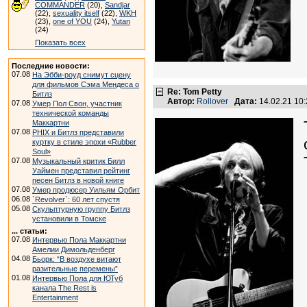
COMMANDER
(20),
Sandjar
(22),
sexuality itself
(22),
WKH
(23),
one of YOU
(24),
Yutan
(24)
Показать всех
Последние новости:
07.08
На Эбби-роуд снимут сцену
для фильмов Сэма Мендеса о
Re: Tom Petty
Битлз
Автор:
Rollover
Дата:
14.02.21 10
07.08
Умер Пол Свон, участник
технической команды
Маккартни
07.08
PHIX и Битлз представили
куртку в стиле эпохи «Rubber
Soul»
07.08
Музыкальный критик Билл
Уаймен представил рейтинг
песен Битлз в новой книге
07.08
Умер продюсер Уильям Орбит
06.08
`Revolver`: 60 лет спустя
05.08
Скульптурную группу Битлз
установили в Томске
... статьи:
07.08
Интервью Пола Маккартни
Амелии Димольденберг
04.08
Бьорк: “В воздухе витают
разительные перемены”
01.08
Интервью Пола для ЮТуб
канала The Rest is
Entertainment