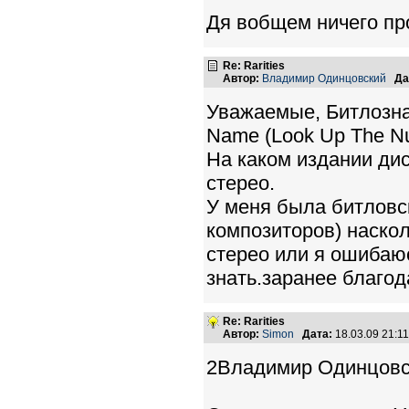
Дя вобщем ничего про
Re: Rarities
Автор:
Владимир Одинцовский
Да
Уважаемые, Битлозна
Name (Look Up The N
На каком издании дис
стерео.
У меня была битловс
композиторов) наскол
стерео или я ошибаю
знать.заранее благо
Re: Rarities
Автор:
Simon
Дата:
18.03.09 21:
2Владимир Одинцовс