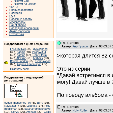
Форум Club
Форум Ad Libitum
Чат (0)
Правила форумов
Подкасты
FAQ
Полезные советы
Модераторы
Hall of shame
Последние сообщения
Архив форумов
Статистика
Re: Rarities
Поздравляем с днем рождения!
Автор:
Кир Гуцков
Дата:
03.03.07
Евгений Бик
(35),
Димедролл
(36),
Zapple
(40),
Игорь7354
>которая длится 82 с
(40),
Katrina
(42),
Rory Storm
(43),
AlexYar
(61),
Arshack
(63),
Borick London
(65),
stjohnswood
(66),
Андрей Хрисанфов
(77)
Это из серии
Показать всех
"Давай встретимся в 
Поздравляем с годовщиной
могу! Давай лучше в 
регистрации!
По поводу альбома - 
evgen_menschov_76
(5),
Yurry
(16),
Navigator77
(16),
Ludo4ka
(17),
Polly
Re: Rarities
Beatloman
(18),
satanafrompashkovo
Автор:
Holy Roller
Дата:
03.03.07
(19),
Sion22
(20),
Arshack
(20),
Саша