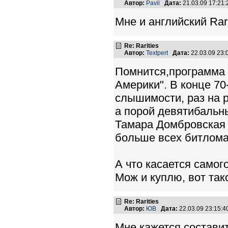
Автор:
Pavil
Дата:
21.03.09 17:21
Мне и английский Rar
Re: Rarities
Автор:
Textpert
Дата:
22.03.09 23
Помнится,программа 
Америки". В конце 70
слышимости, раз на 
а порой девятибальны
Тамара Домбровская 
больше всех битлома
А что касается самого
Мож и куплю, вот так
Re: Rarities
Автор:
ЮВ
Дата:
22.03.09 23:15:
Мне кажется,состави