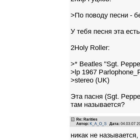
>По поводу песни - б
У тебя песня эта ес
2Holy Roller:
>* Beatles "Sgt. Peppe
>lp 1967 Parlophone
>stereo (UK)
Эта пасня (Sgt. Peppe
там называется?
Re: Rarities
Автор:
K_A_O_S
Дата:
04.03.07 
никак не называется,