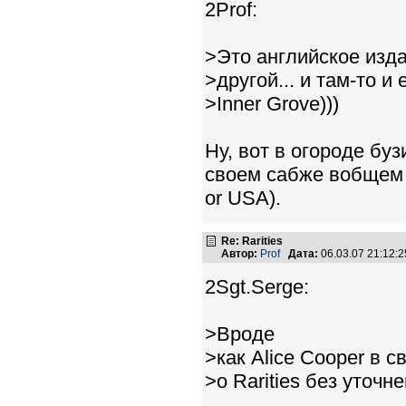
2Prof:
>Это английское изда
>другой... и там-то и
>Inner Grove)))
Ну, вот в огороде буз
своем сабже вобщем с
or USA).
Re: Rarities
Автор:
Prof
Дата:
06.03.07 21:12
2Sgt.Serge:
>Вроде
>как Alice Cooper в
>о Rarities без уточн