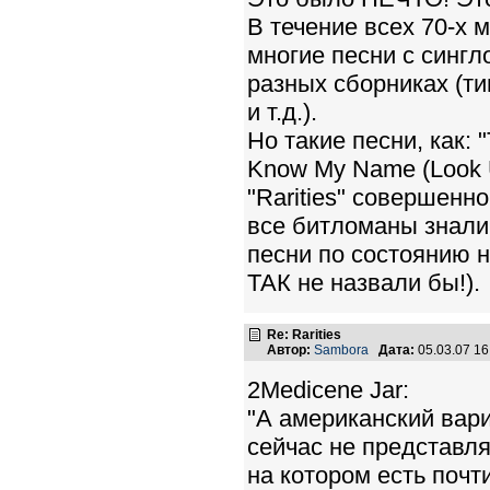
В течение всех 70-х 
многие песни с сингл
разных сборниках (тип
и т.д.).
Но такие песни, как: "T
Know My Name (Look U
"Rarities" совершенн
все битломаны знали 
песни по состоянию н
ТАК не назвали бы!).
Re: Rarities
Автор:
Sambora
Дата:
05.03.07 1
2Medicene Jar:
"А американский вари
сейчас не представляе
на котором есть почти