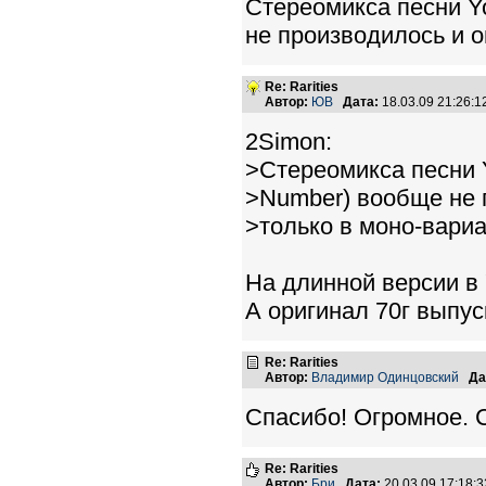
Стереомикса песни Y
не производилось и о
Re: Rarities
Автор:
ЮВ
Дата:
18.03.09 21:26:
2Simon:
>Стереомикса песни 
>Number) вообще не 
>только в моно-вариа
На длинной версии в 
А оригинал 70г выпус
Re: Rarities
Автор:
Владимир Одинцовский
Да
Спасибо! Огромное. С
Re: Rarities
Автор:
Бри
Дата:
20.03.09 17:18