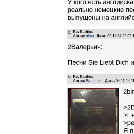
У кого есть английск
реально немецкие пес
выпущены на англий
Re: Rarities
Автор:
bimo
Дата:
03.11.24 22:03
2Валерьич:
Песни Sie Liebt Dich
Re: Rarities
Автор:
Валерьич
Дата:
04.11.24 
2bi
>2В
>Пе
>ре
Я п