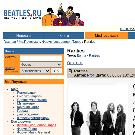
10.10. Мо
Новости
Книги
Мр.Поустман
Главная
/
Мр.Поустман
/
Форум Lost Lennon Tapes
/ Rarities
Rarities
Поиск
Тема:
Битлз - Rarities
Искать:
Ответить
Советы
Rarities
Vox populi
Автор:
Prof
Дата:
03.03.07 18:41:
Мр. Поустман
Клуб
Регистрация
Выслать пароль
Список участников
Мы помним
Клубная карта
Города
Дни рождения
Юбилеи регистрации
Все форумы
Форум Lost Lennon Tapes
Форум Photo
Форум Music General