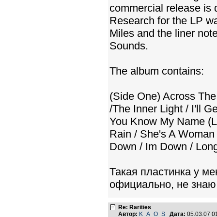
commercial release is d
Research for the LP wa
Miles and the liner not
Sounds.
The album contains:
(Side One) Across The U
/The Inner Light / I'll
You Know My Name (Loo
Rain / She's A Woman 
Down / Im Down / Long 
Такая пластинка у ме
официально, не знаю
Re: Rarities
Автор:
K_A_O_S
Дата:
05.03.07 