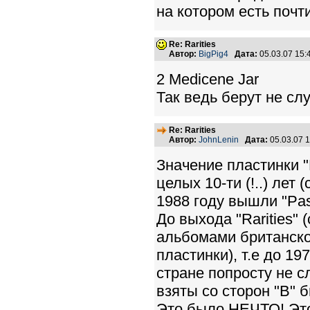
на котором есть почт
Re: Rarities
Автор:
BigPig4
Дата:
05.03.07 15
2 Medicene Jar
Так ведь берут не слу
Re: Rarities
Автор:
JohnLenin
Дата:
05.03.07 
Значение пластинки "
целых 10-ти (!..) лет 
1988 году вышли "Pas
До выхода "Rarities" 
альбомами британской
пластинки), т.е до 1
стране попросту не 
взяты со сторон "В" б
Это было НЕЧТО! Это