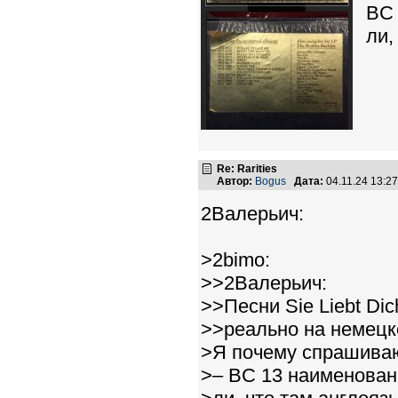
BC 
ли,
Re: Rarities
Автор:
Bogus
Дата:
04.11.24 13:
2Валерьич:
>2bimo:
>>2Валерьич:
>>Песни Sie Liebt Di
>>реально на немецк
>Я почему спрашиваю,
>– BC 13 наименован