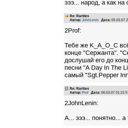
эээ... народ, а как на
Re: Rarities
Автор:
JohnLenin
Дата:
05.03.07 
2Prof:
Тебе же K_A_O_C всё 
конце "Сержанта". "С
дослушай его до конц
песни "A Day In The 
самый "Sgt.Pepper Inn
Re: Rarities
Автор:
Prof
Дата:
06.03.07 01:22
2JohnLenin:
А... эээ... понятно... 