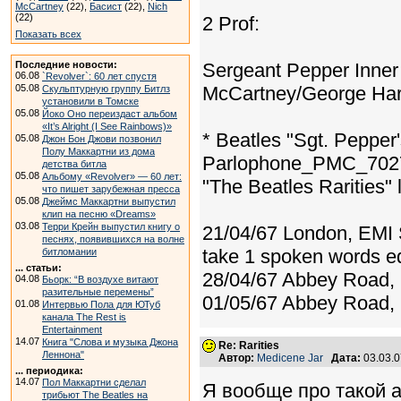
McCartney
(22),
Басист
(22),
Nich
(22)
2 Prof:
Показать всех
Последние новости:
Sergeant Pepper Inner
06.08
`Revolver`: 60 лет спустя
05.08
McCartney/George Harr
Скульптурную группу Битлз
установили в Томске
05.08
Йоко Оно переиздаст альбом
«It’s Alright (I See Rainbows)»
* Beatles "Sgt. Pepper
05.08
Джон Бон Джови позвонил
Полу Маккартни из дома
Parlophone_PMC_7027
детства битла
05.08
Альбому «Revolver» — 60 лет:
"The Beatles Rarities
что пишет зарубежная пресса
05.08
Джеймс Маккартни выпустил
клип на песню «Dreams»
03.08
Терри Крейн выпустил книгу о
21/04/67 London, EMI 
песнях, появившихся на волне
take 1 spoken words e
битломании
... статьи:
28/04/67 Abbey Road,
04.08
Бьорк: “В воздухе витают
разительные перемены”
01/05/67 Abbey Road, 
01.08
Интервью Пола для ЮТуб
канала The Rest is
Entertainment
14.07
Книга "Слова и музыка Джона
Re: Rarities
Леннона"
Автор:
Medicene Jar
Дата:
03.03.
... периодика:
14.07
Пол Маккартни сделал
Я вообще про такой 
трибьют The Beatles на