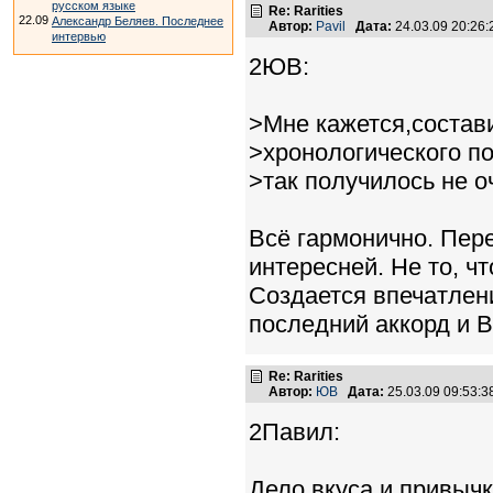
русском языке
Re: Rarities
22.09
Александр Беляев. Последнее
Автор:
Pavil
Дата:
24.03.09 20:26
интервью
2ЮВ:
>Мне кажется,состав
>хронологического по
>так получилось не о
Всё гармонично. Пер
интересней. Не то, чт
Создается впечатлени
последний аккорд и В
Re: Rarities
Автор:
ЮВ
Дата:
25.03.09 09:53:
2Павил:
Дело вкуса и привычк