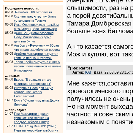
Америки". В конце 70
слышимости, раз на 
Последние новости:
06.08
`Revolver`: 60 лет спустя
а порой девятибальны
05.08
Скульптурную группу Битлз
установили в Томске
Тамара Домбровская 
05.08
Йоко Оно переиздаст альбом
«It’s Alright (I See Rainbows)»
больше всех битлома
05.08
Джон Бон Джови позвонил
Полу Маккартни из дома
детства битла
А что касается самого
05.08
Альбому «Revolver» — 60 лет:
что пишет зарубежная пресса
Мож и куплю, вот так
05.08
Джеймс Маккартни выпустил
клип на песню «Dreams»
03.08
Терри Крейн выпустил книгу о
песнях, появившихся на волне
Re: Rarities
битломании
Автор:
ЮВ
Дата:
22.03.09 23:15:
... статьи:
04.08
Бьорк: “В воздухе витают
Мне кажется,состави
разительные перемены”
01.08
Интервью Пола для ЮТуб
хронологического пор
канала The Rest is
Entertainment
получилось не очень 
14.07
Книга "Слова и музыка Джона
Леннона"
Но на момент выхода
... периодика:
частности советским
14.07
Пол Маккартни сделал
трибьют The Beatles на
незнакомым с понятие
свадьбе Тейлор Свифт
17.02
СЕКРЕТ "Big Beat 83" (2026).
Первый мерсибит-альбом на