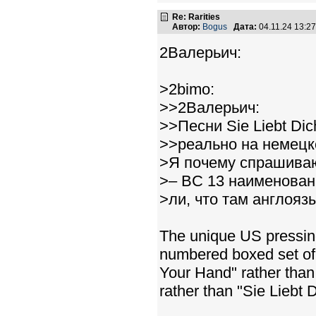
Re: Rarities
Автор:
Bogus
Дата:
04.11.24 13:
2Валерьич:
>2bimo:
>>2Валерьич:
>>Песни Sie Liebt Di
>>реально на немецк
>Я почему спрашиваю,
>– BC 13 наименован
>ли, что там англоя
The unique US pressing 
numbered boxed set of 
Your Hand" rather tha
rather than "Sie Liebt D