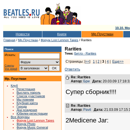
10.10. Мо
Новости
Книги
Мр.Поустман
Главная
/
Мр.Поустман
/
Форум Lost Lennon Tapes
/ Rarities
Rarities
Поиск
Тема:
Битлз - Rarities
Искать:
Страницы: [
<<
]
1
|
2
|
3
|
4
|
Еще>>
Советы
Vox populi
Ответить
Re: Rarities
Мр. Поустман
Автор:
Бри
Дата:
20.03.09 17:18
Клуб
Регистрация
Супер сборник!!!!
Выслать пароль
Список участников
Мы помним
Клубная карта
Re: Rarities
Города
Автор:
Pavil
Дата:
21.03.09 17:15
Дни рождения
Юбилеи регистрации
Все форумы
2Medicene Jar:
Форум Lost Lennon Tapes
Форум Photo
Форум Music General