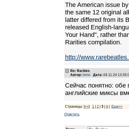
The American issue by 
the same 12 original a
latter differed from its 
released English-langu
Your Hand", rather tha
Rarities compilation.
http://www.rarebeatles
Re: Rarities
Автор:
bimo
Дата:
04.11.24 13:35
Сейчас понятно: обе 
английские миксы вм
Страницы: [
<<
]
1
|
2
|
3
|
4
|
Еще>>
Ответить