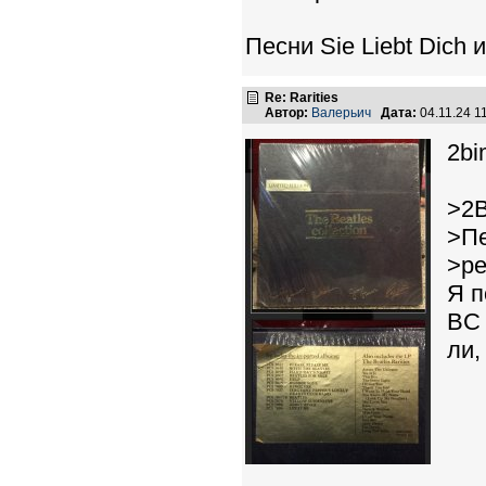
Песни Sie Liebt Dich
Re: Rarities
Автор:
Валерьич
Дата:
04.11.24 
2bi
>2В
>Пе
>ре
Я п
BC 
ли,