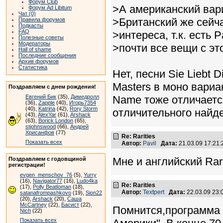
Форум Club
>А американский вари
Форум Ad Libitum
Чат (0)
>Британский же сейча
Правила форумов
Подкасты
FAQ
>интереса, т.к. есть 
Полезные советы
Модераторы
>почти все вещи с эт
Hall of shame
Последние сообщения
Архив форумов
Статистика
Нет, песни Sie Liebt 
Masters в моно вариан
Поздравляем с днем рождения!
Евгений Бик
(35),
Димедролл
Name тоже отличается
(36),
Zapple
(40),
Игорь7354
(40),
Katrina
(42),
Rory Storm
отличительного найде
(43),
AlexYar
(61),
Arshack
(63),
Borick London
(65),
stjohnswood
(66),
Андрей
Хрисанфов
(77)
Re: Rarities
Показать всех
Автор:
Pavil
Дата:
21.03.09 17:21
Мне и английский Rar
Поздравляем с годовщиной
регистрации!
evgen_menschov_76
(5),
Yurry
(16),
Navigator77
(16),
Ludo4ka
Re: Rarities
(17),
Polly Beatloman
(18),
Автор:
Textpert
Дата:
22.03.09 23
satanafrompashkovo
(19),
Sion22
(20),
Arshack
(20),
Саша
McCartney
(22),
Басист
(22),
Помнится,программа 
Nich
(22)
Показать всех