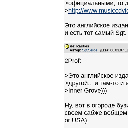
>официальными, то д
>
http://www.musiccdvi
Это английское издани
и есть тот самый Sgt.
Re: Rarities
Автор:
Sgt.Serge
Дата:
06.03.07 
2Prof:
>Это английское изда
>другой... и там-то и
>Inner Grove)))
Ну, вот в огороде буз
своем сабже вобщем с
or USA).