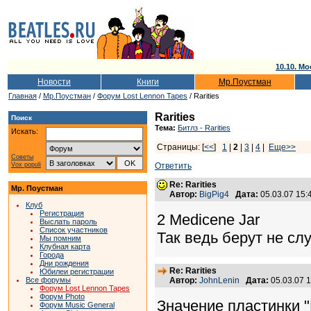
10.10. Мо
Новости
Книги
Мр.Поустман
Главная
/
Мр.Поустман
/
Форум Lost Lennon Tapes
/ Rarities
Rarities
Поиск
Тема:
Битлз - Rarities
Искать:
Страницы: [
<<
]
1
|
2
|
3
|
4
|
Еще>>
Советы
Vox populi
Ответить
Re: Rarities
Мр. Поустман
Автор:
BigPig4
Дата:
05.03.07 15
Клуб
Регистрация
2 Medicene Jar
Выслать пароль
Список участников
Так ведь берут не слу
Мы помним
Клубная карта
Города
Дни рождения
Re: Rarities
Юбилеи регистрации
Все форумы
Автор:
JohnLenin
Дата:
05.03.07 
Форум Lost Lennon Tapes
Форум Photo
Значение пластинки "
Форум Music General