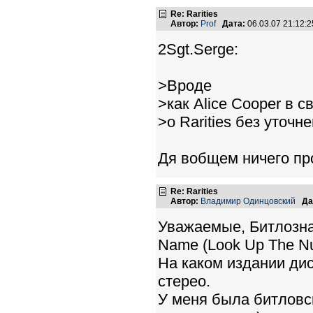
Re: Rarities
Автор:
Prof
Дата:
06.03.07 21:12
2Sgt.Serge:
>Вроде
>как Alice Cooper в
>о Rarities без уточн
Дя вобщем ничего про
Re: Rarities
Автор:
Владимир Одинцовский
Да
Уважаемые, Битлозна
Name (Look Up The N
На каком издании дис
стерео.
У меня была битловс