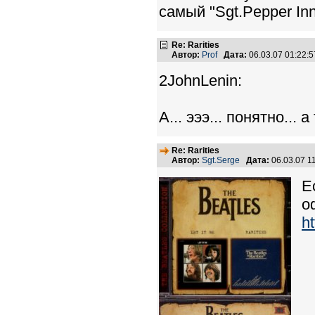
самый "Sgt.Pepper Inn
Re: Rarities
Автор:
Prof
Дата:
06.03.07 01:22
2JohnLenin:
А... эээ... понятно... 
Re: Rarities
Автор:
Sgt.Serge
Дата:
06.03.07 1
Е
о
h