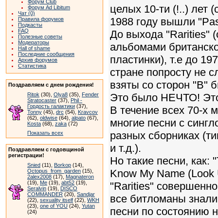
Форум Club
целых 10-ти (!..) лет 
Форум Ad Libitum
Чат (0)
1988 году вышли "Pas
Правила форумов
Подкасты
FAQ
До выхода "Rarities" 
Полезные советы
Модераторы
альбомами британской
Hall of shame
Последние сообщения
пластинки), т.е до 1
Архив форумов
Статистика
стране попросту не 
взяты со сторон "В" б
Поздравляем с днем рождения!
Ritok
(30),
Olya8
(35),
Fender
Это было НЕЧТО! Это
Stratocaster
(37),
Phil -
Гордость галактики
(37),
В течение всех 70-х 
Tonny
(45),
drc
(54),
Kravcov
(62),
oldwise
(64),
alpato
(67),
многие песни с сингл
Kosta
(68),
zaka
(72)
разных сборниках (тип
Показать всех
и т.д.).
Поздравляем с годовщиной
регистрации!
Но такие песни, как: "T
Snied
(11),
Borkop
(14),
Know My Name (Look U
Octopus_from_garden
(15),
2alex2008
(17),
Magnateron
(19),
Me
(19),
abt52
(19),
"Rarities" совершенн
Seralvin
(19),
DISCO
COMMANDER
(20),
Sandjar
все битломаны знали 
(22),
sexuality itself
(22),
WKH
(23),
one of YOU
(24),
Yutan
песни по состоянию н
(24)