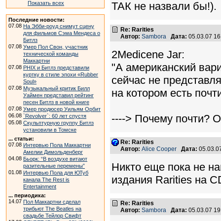
Показать всех
ТАК не назвали бы!).
Последние новости:
07.08
На Эбби-роуд снимут сцену
Re: Rarities
для фильмов Сэма Мендеса о
Автор:
Sambora
Дата:
05.03.07 1
Битлз
07.08
Умер Пол Свон, участник
2Medicene Jar:
технической команды
Маккартни
"А американский вари
07.08
PHIX и Битлз представили
куртку в стиле эпохи «Rubber
сейчас не представляе
Soul»
07.08
Музыкальный критик Билл
на котором есть почти
Уаймен представил рейтинг
песен Битлз в новой книге
07.08
Умер продюсер Уильям Орбит
06.08
----> Почему почти? О
`Revolver`: 60 лет спустя
05.08
Скульптурную группу Битлз
установили в Томске
... статьи:
Re: Rarities
07.08
Интервью Пола Маккартни
Автор:
Alice Cooper
Дата:
05.03.0
Амелии Димольденберг
04.08
Бьорк: “В воздухе витают
Никто еще пока не на
разительные перемены”
01.08
Интервью Пола для ЮТуб
издания Rarities на 
канала The Rest is
Entertainment
... периодика:
14.07
Пол Маккартни сделал
Re: Rarities
трибьют The Beatles на
Автор:
Sambora
Дата:
05.03.07 1
свадьбе Тейлор Свифт