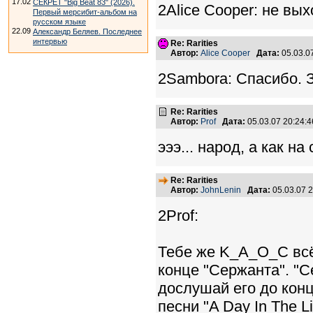
17.02
СЕКРЕТ "Big Beat 83" (2026).
2Alice Cooper: не вы
Первый мерсибит-альбом на
русском языке
22.09
Александр Беляев. Последнее
интервью
Re: Rarities
Автор:
Alice Cooper
Дата:
05.03.0
2Sambora: Спасибо. З
Re: Rarities
Автор:
Prof
Дата:
05.03.07 20:24
эээ... народ, а как на
Re: Rarities
Автор:
JohnLenin
Дата:
05.03.07 
2Prof:
Тебе же K_A_O_C всё 
конце "Сержанта". "С
дослушай его до конц
песни "A Day In The 