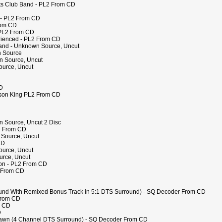
rts Club Band - PL2 From CD
n - PL2 From CD
rom CD
- PL2 From CD
erienced - PL2 From CD
yland - Unknown Source, Uncut
n Source
n Source, Uncut
Source, Uncut
CD
mson King PL2 From CD
wn Source, Uncut 2 Disc
L2 From CD
 Source, Uncut
CD
ource, Uncut
urce, Uncut
son - PL2 From CD
2 From CD
ound With Remixed Bonus Track in 5:1 DTS Surround) - SQ Decoder From CD
 From CD
m CD
D
f Dawn (4 Channel DTS Surround) - SQ Decoder From CD