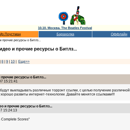
10.10. Москва. The Beatles Festival
Мр.Поустман
Барахолка
Оффлайн
и прочие ресурсы о Битлз...
идео и прочие ресурсы о Битлз...
|
8
|
9
|
10
|
Еще>>
 прочие ресурсы о Битлз...
07 15:21:41
 будут выкладывать различные торрэнт ссылки, с целью получение различно
с хорошо развиты интернет-технологии. Давайте менятся ссылками!!!
ео и прочие ресурсы о Битлз...
07 15:24:13
 Complete Scores"