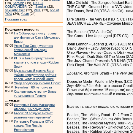
Mike Oldfield - The Songs of distant E
(19),
Seralvin
(19),
DISCO
COMMANDER
(20),
Sandjar
(22),
THE CURE - Greatest Hits : с DVD-video,
sexuality itself
(22),
WKH
(23),
one of
The Doors, Best Of (DTS Audio Cd) : на
YOU
(24),
Yutan
(24)
Dire Straits - The Very Best (DTS CD)
Показать всех
JEAN MICHEL JARRE - Oxygene Moscow (
Последние новости:
The Beatles (DTS Audio Cd)
07.08
На Эбби-роуд снимут сцену
The Corrs - Live Unplugged (DTS CD) -
для фильмов Сэма Мендеса о
Битлз
John Lennon - Legend (DVD 5.1 AC3 to 
07.08
Умер Пол Свон, участник
David Bowie - Let'S Dance (Sacd to DT
технической команды
Ohio Players - Honey (Quad to Dts) - м
Маккартни
Rink Floyd - Dark Side Of The Moon (SAC
07.08
PHIX и Битлз представили
The Jazz Chanel Presents B.B.KING (DT
куртку в стиле эпохи «Rubber
Pink Floyd - The Wall 2CD (DTS Audio 
Soul»
07.08
Музыкальный критик Билл
Добавлю, что "Dire Straits - The Very 
Уаймен представил рейтинг
песен Битлз в новой книге
Depeche Mode - World In My Eyes (LCD
07.08
Умер продюсер Уильям Орбит
Звук 48Khz/24bit 6ch - это сказал Creat
06.08
`Revolver`: 60 лет спустя
Power dvd 6(со всеми 15 опциями) пол
05.08
Скульптурную группу Битлз
Звук явно многоканальный и очень хор
установили в Томске
... статьи:
07.08
Интервью Пола Маккартни
Ещё вот списочек подделок, которые мо
Амелии Димольденберг
04.08
Бьорк: “В воздухе витают
Beatles, The - Abbey Road - PL2 From 
разительные перемены”
Beatles, The - (White Album) With Bonu
01.08
Интервью Пола для ЮТуб
Beatles, The - Magical Mystery Tour - P
канала The Rest is
Beatles, The - Revolver - Unknown Sour
Entertainment
Beatles, The - Rubber Soul - Unknown S