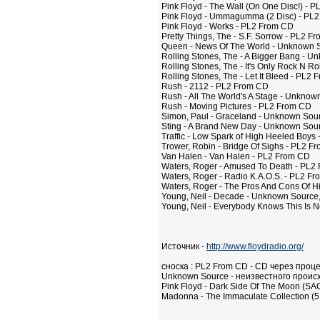
Pink Floyd - The Wall (On One Disc!) - 
Pink Floyd - Ummagumma (2 Disc) - PL
Pink Floyd - Works - PL2 From CD
Pretty Things, The - S.F. Sorrow - PL2 F
Queen - News Of The World - Unknown S
Rolling Stones, The - A Bigger Bang - 
Rolling Stones, The - It's Only Rock N R
Rolling Stones, The - Let It Bleed - PL2
Rush - 2112 - PL2 From CD
Rush - All The World's A Stage - Unknow
Rush - Moving Pictures - PL2 From CD
Simon, Paul - Graceland - Unknown Sou
Sting - A Brand New Day - Unknown Sou
Traffic - Low Spark of High Heeled Boys
Trower, Robin - Bridge Of Sighs - PL2 F
Van Halen - Van Halen - PL2 From CD
Waters, Roger - Amused To Death - PL2
Waters, Roger - Radio K.A.O.S. - PL2 F
Waters, Roger - The Pros And Cons Of H
Young, Neil - Decade - Unknown Source,
Young, Neil - Everybody Knows This Is
Источник -
http://www.floydradio.org/
сноска : PL2 From CD - CD через проце
Unknown Source - неизвестного проис
Pink Floyd - Dark Side Of The Moon (SAC
Madonna - The Immaculate Collection (