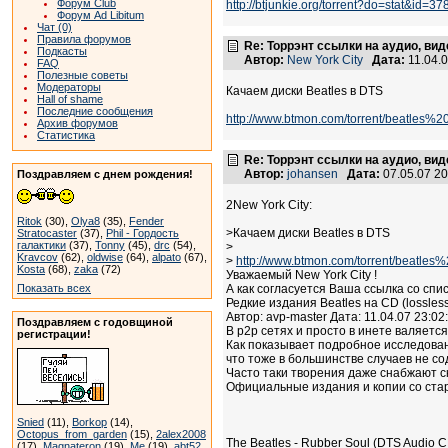
Форум Club
http://btjunkie.org/torrent?do=stat&i
Форум Ad Libitum
Чат (0)
Правила форумов
Re: Торрэнт ссылки на аудио, вид
Подкасты
Автор:
New York City
Дата:
11.04.
FAQ
Полезные советы
Модераторы
Качаем диски Beatles в DTS
Hall of shame
Последние сообщения
http://www.btmon.com/torrent/beatles%2
Архив форумов
Статистика
Re: Торрэнт ссылки на аудио, вид
Автор:
johansen
Дата:
07.05.07 2
Поздравляем с днем рождения!
2New York City:
Ritok
(30),
Olya8
(35),
Fender
>Качаем диски Beatles в DTS
Stratocaster
(37),
Phil - Гордость
галактики
(37),
Tonny
(45),
drc
(54),
>
Kravcov
(62),
oldwise
(64),
alpato
(67),
>
http://www.btmon.com/torrent/beatles%
Kosta
(68),
zaka
(72)
Уважаемый New York City !
Показать всех
А как согласуется Ваша ссылка со спи
Редкие издания Beatles на CD (lossles
Автор: avp-master Дата: 11.04.07 23:0
Поздравляем с годовщиной
В p2p сетях и просто в инете валяется
регистрации!
Как показывает подробное исследовани
что тоже в большинстве случаев не с
Часто таки творения даже снабжают с
Официальные издания и копии со стар
Snied
(11),
Borkop
(14),
Octopus_from_garden
(15),
2alex2008
The Beatles - Rubber Soul (DTS Audio 
(17),
Magnateron
(19),
Me
(19),
abt52