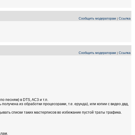
Сообщить модераторам
Ссылка
|
Сообщить модераторам
Ссылка
|
по песням) в DTS, AC3 и т.п.
получена из обработки процесорами, т.е. ерунда), или копии с видео двд,
вать списки таких мастерписов во избежание пустой траты трафика.
алам.