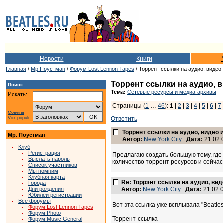
Новости
Книги
Главная
/
Мр.Поустман
/
Форум Lost Lennon Tapes
/ Торрент ссылки на аудио, видео 
Торрент ссылки на аудио, в
Поиск
Тема:
Сетевые ресурсы и медиа-архивы
Искать:
Страницы (
1
…
46
):
1
|
2
|
3
|
4
|
5
|
6
|
7
Советы
Vox populi
Ответить
Торрент ссылки на аудио, видео и
Мр. Поустман
Автор:
New York City
Дата:
21.02.
Клуб
Регистрация
Предлагаю создать большую тему, где
Выслать пароль
количество торрент ресурсов и сейча
Список участников
Мы помним
Клубная карта
Re: Торрэнт ссылки на аудио, вид
Города
Дни рождения
Автор:
New York City
Дата:
21.02.
Юбилеи регистрации
Все форумы
Вот эта ссылка уже всплывала "Beatles
Форум Lost Lennon Tapes
Форум Photo
Торрент-ссылка -
Форум Music General