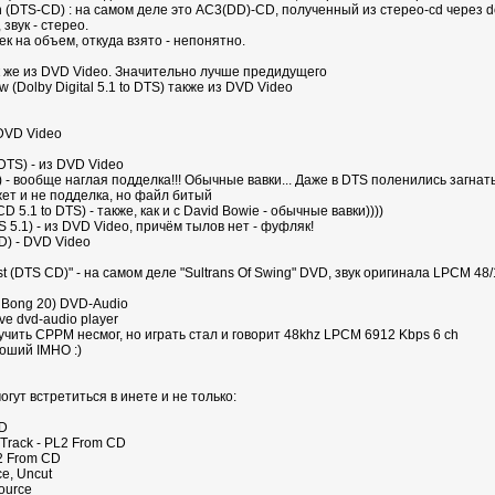
arth (DTS-CD) : на самом деле это AC3(DD)-CD, полученный из стерео-cd через do
 звук - стерео.
мек на объем, откуда взято - непонятно.
 так же из DVD Video. Значительно лучше предидущего
Dolby Digital 5.1 to DTS) также из DVD Video
 DVD Video
DTS) - из DVD Video
S) - вообще наглая подделка!!! Обычные вавки... Даже в DTS поленились загнат
ожет и не подделка, но файл битый
D 5.1 to DTS) - также, как и с David Bowie - обычные вавки))))
S 5.1) - из DVD Video, причём тылов нет - фуфляк!
CD) - DVD Video
Best (DTS CD)" - на самом деле "Sultrans Of Swing" DVD, звук оригинала LPCM 48/
 Bong 20) DVD-Audio
ive dvd-audio player
учить CPPM несмог, но играть стал и говорит 48khz LPCM 6912 Kbps 6 ch
оший IMHO :)
гут встретиться в инете и не только:
CD
s Track - PL2 From CD
L2 From CD
ce, Uncut
ource