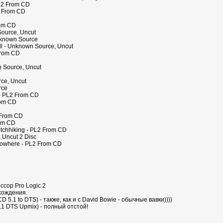
PL2 From CD
2 From CD
rom CD
ource, Uncut
Unknown Source
oll - Unknown Source, Uncut
 From CD
n Source, Uncut
rce, Uncut
rce
 - PL2 From CD
rom CD
 From CD
rom CD
itchhiking - PL2 From CD
 Uncut 2 Disc
 Nowhere - PL2 From CD
ссор Pro Logic 2
хождения.
D 5.1 to DTS) - также, как и с David Bowie - обычные вавки))))
5.1 DTS Upmix) - полный отстой!