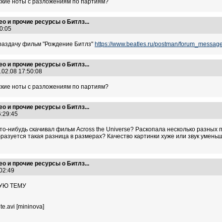
вские ноты с разложениям по партиям?
ео и прочие ресурсы о Битлз...
30:05
 раздачу фильм "Рождение Битлз"
https://www.beatles.ru/postman/forum_mess
ео и прочие ресурсы о Битлз...
.02.08 17:50:08
вские ноты с разложениям по партиям?
ео и прочие ресурсы о Битлз...
6:29:45
о-нибудь скачивал фильм Across the Universe? Раскопала несколько разных п
образуется такая разница в размерах? Качество картинки хуже или звук уменьш
ео и прочие ресурсы о Битлз...
:02:49
УЮ ТЕМУ
te.avi [mininova]