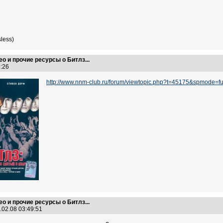
less)
ео и прочие ресурсы о Битлз...
45:26
http://www.nnm-club.ru/forum/viewtopic.php?t=45175&spmode=fu
ео и прочие ресурсы о Битлз...
.02.08 03:49:51