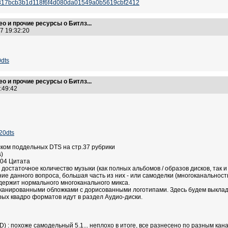
d=37817bcb3b1d118f6f4d080da01549a0b5619cbf2412
ео и прочие ресурсы о Битлз...
07 19:32:20
0dts
ео и прочие ресурсы о Битлз...
0:49:42
20dts
ском поддельных DTS на стр.37 рубрики
s)
2:04 Цитата
 достаточное количество музыки (как полных альбомов / образов дисков, так и 
е данного вопроса, большая часть из них - или самоделки (многоканальность 
одержит нормального многоканального микса.
канированными обложками с дорисованными логотипами. Здесь будем выклады
ых квадро форматов идут в раздел Аудио-диски.
CD) : похоже самодельный 5.1... неплохо в итоге, все разнесено по разным кан