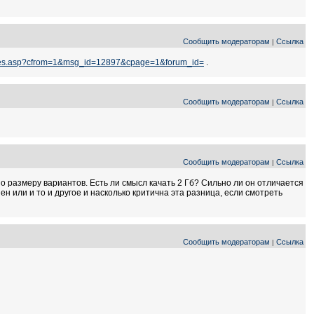
Сообщить модераторам
Ссылка
|
ages.asp?cfrom=1&msg_id=12897&cpage=1&forum_id=
.
Сообщить модераторам
Ссылка
|
Сообщить модераторам
Ссылка
|
о размеру вариантов. Есть ли смысл качать 2 Гб? Сильно ли он отличается
ен или и то и другое и насколько критична эта разница, если смотреть
Сообщить модераторам
Ссылка
|