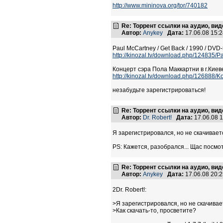
http://www.mininova.org/tor/740182
Re: Торрент ссылки на аудио, вид
Автор:
Anykey
Дата:
17.06.08 15:
Paul McCartney / Get Back / 1990 / DVD
http://kinozal.tv/download.php/124835/
Концерт сэра Пола Маккартни в г.Киеве
http://kinozal.tv/download.php/126888/Ko
незабудьте зарегистрироваться!
Re: Торрент ссылки на аудио, вид
Автор:
Dr. Robert!
Дата:
17.06.08 
Я зарегистрировался, но не скачиваетс
PS: Кажется, разобрался... Щас посмо
Re: Торрент ссылки на аудио, вид
Автор:
Anykey
Дата:
17.06.08 20:
2Dr. Robert!:
>Я зарегистрировался, но не скачивает
>Как скачать-то, просветите?