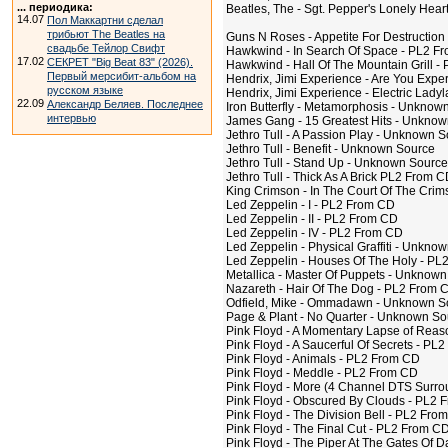
... периодика:
Beatles, The - Sgt. Pepper's Lonely Hea
14.07
Пол Маккартни сделал
трибьют The Beatles на
Guns N Roses - Appetite For Destructio
свадьбе Тейлор Свифт
Hawkwind - In Search Of Space - PL2 F
17.02
СЕКРЕТ "Big Beat 83" (2026).
Hawkwind - Hall Of The Mountain Grill 
Первый мерсибит-альбом на
Hendrix, Jimi Experience - Are You Exp
русском языке
Hendrix, Jimi Experience - Electric Lad
22.09
Александр Беляев. Последнее
Iron Butterfly - Metamorphosis - Unknow
интервью
James Gang - 15 Greatest Hits - Unknow
Jethro Tull - A Passion Play - Unknown 
Jethro Tull - Benefit - Unknown Source
Jethro Tull - Stand Up - Unknown Source
Jethro Tull - Thick As A Brick PL2 From 
King Crimson - In The Court Of The Cri
Led Zeppelin - I - PL2 From CD
Led Zeppelin - II - PL2 From CD
Led Zeppelin - IV - PL2 From CD
Led Zeppelin - Physical Graffiti - Unkno
Led Zeppelin - Houses Of The Holy - P
Metallica - Master Of Puppets - Unknown
Nazareth - Hair Of The Dog - PL2 From 
Odfield, Mike - Ommadawn - Unknown S
Page & Plant - No Quarter - Unknown So
Pink Floyd - A Momentary Lapse of Rea
Pink Floyd - A Saucerful Of Secrets - PL
Pink Floyd - Animals - PL2 From CD
Pink Floyd - Meddle - PL2 From CD
Pink Floyd - More (4 Channel DTS Surr
Pink Floyd - Obscured By Clouds - PL2
Pink Floyd - The Division Bell - PL2 Fro
Pink Floyd - The Final Cut - PL2 From C
Pink Floyd - The Piper At The Gates O