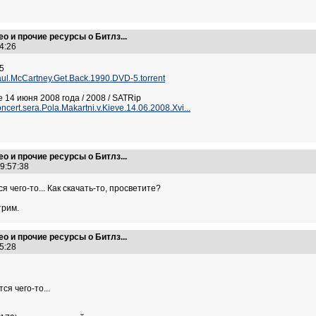
ео и прочие ресурсы о Битлз...
24:26
-5
Paul.McCartney.Get.Back.1990.DVD-5.torrent
 14 июня 2008 года / 2008 / SATRip
ncert.sera.Pola.Makartni.v.Kieve.14.06.2008.Xvi...
ео и прочие ресурсы о Битлз...
19:57:38
я чего-то... Как скачать-то, просветите?
трим.
ео и прочие ресурсы о Битлз...
25:28
ся чего-то...