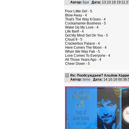
Автор:
Бри
Дата:
13.10.18 19:11
Poor Little Girl - 5
Blow Away - 4
That's The Way It Goes - 4
Cockamamie Business - 5
Wake Up My Love - 4
Life Itself - 4
Got My Mind Set On You - 5
Cloud 9 - 5
Crackerbox Palace - 4
Here Comes The Moon - 4
When We Was Fab - 5
Love Comes To Everyone - 4
All Those Years Ago - 4
Cheer Down - 5
Re: Пообсуждаем? Альбом Харрисо
Автор:
bimo
Дата:
14.10.18 00:36