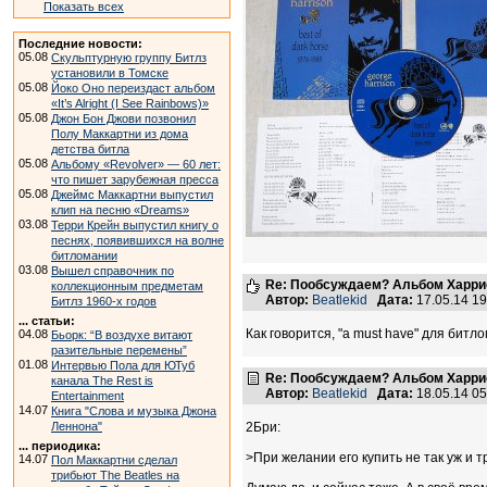
Показать всех
Последние новости:
05.08
Скульптурную группу Битлз
установили в Томске
05.08
Йоко Оно переиздаст альбом
«It’s Alright (I See Rainbows)»
05.08
Джон Бон Джови позвонил
Полу Маккартни из дома
детства битла
05.08
Альбому «Revolver» — 60 лет:
что пишет зарубежная пресса
05.08
Джеймс Маккартни выпустил
клип на песню «Dreams»
03.08
Терри Крейн выпустил книгу о
песнях, появившихся на волне
битломании
03.08
Вышел справочник по
Re: Пообсуждаем? Альбом Харрисо
коллекционным предметам
Автор:
Beatlekid
Дата:
17.05.14 1
Битлз 1960-х годов
... статьи:
Как говорится, "a must have" для битл
04.08
Бьорк: “В воздухе витают
разительные перемены”
01.08
Интервью Пола для ЮТуб
Re: Пообсуждаем? Альбом Харрисо
канала The Rest is
Автор:
Beatlekid
Дата:
18.05.14 0
Entertainment
14.07
Книга "Слова и музыка Джона
Леннона"
2Бри:
... периодика:
>При желании его купить не так уж и т
14.07
Пол Маккартни сделал
трибьют The Beatles на