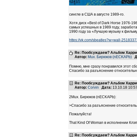
сингле в США в августе 1989-го.
Хотя диск «Best of Dark Horse 1976-1
самых успешных в 1989 году, заработа
1990 году за «Лучшую музыку к фильму
https://vk.com/sbeatles?w=wall-251833
Re: Пообсуждаем? Альбом Харрисо
Автор:
Mux. Бирюков (nECKAPb)
Д
Помню, мне сразу понравился этот сбо
Спасибо за разъяснение относительно
Re: Пообсуждаем? Альбом Харрисо
Автор:
Corvin
Дата:
13.10.18 10:
2Mux. Бирюков (nECKAPb):
>Спасибо за разъяснение относительн
Пожалуйста!
That Kind Of Woman в исполнении Клэпт
Re: Пообсуждаем? Альбом Харрисо