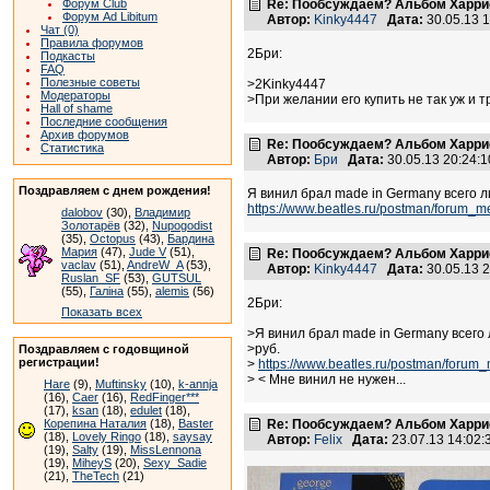
Форум Club
Re: Пообсуждаем? Альбом Харрисо
Форум Ad Libitum
Автор:
Kinky4447
Дата:
30.05.13 
Чат (0)
Правила форумов
2Бри:
Подкасты
FAQ
Полезные советы
>2Kinky4447
Модераторы
>При желании его купить не так уж и т
Hall of shame
Последние сообщения
Архив форумов
Re: Пообсуждаем? Альбом Харрисо
Статистика
Автор:
Бри
Дата:
30.05.13 20:24
Поздравляем с днем рождения!
Я винил брал made in Germany всего л
https://www.beatles.ru/postman/foru
dalobov
(30),
Владимир
Золотарёв
(32),
Nupogodist
(35),
Octopus
(43),
Бардина
Мария
(47),
Jude V
(51),
Re: Пообсуждаем? Альбом Харрисо
vaclav
(51),
AndreW_A
(53),
Автор:
Kinky4447
Дата:
30.05.13 
Ruslan_SF
(53),
GUTSUL
(55),
Галіна
(55),
alemis
(56)
2Бри:
Показать всех
>Я винил брал made in Germany всего 
>руб.
Поздравляем с годовщиной
регистрации!
>
https://www.beatles.ru/postman/foru
> < Мне винил не нужен...
Hare
(9),
Muftinsky
(10),
k-annja
(16),
Caer
(16),
RedFinger***
(17),
ksan
(18),
edulet
(18),
Корепина Наталия
(18),
Baster
Re: Пообсуждаем? Альбом Харрисо
(18),
Lovely Ringo
(18),
saysay
Автор:
Felix
Дата:
23.07.13 14:02
(19),
Salty
(19),
MissLennona
(19),
MiheyS
(20),
Sexy_Sadie
(21),
TheTech
(21)