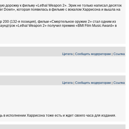
ю дорожку к фильму «Lethal Weapon 2». Эрик не только написал десяток
eer Down», которая появилась в фильме с вокалом Харрисона и вышла на
Top 200 (132-я позиция), фильм «Смертельное оружие 2» стал одним из
 саундтрэк «Lethal Weapon 2» получил премию «BMI Film Music Award» в
Цитата
Сообщить модераторам
Ссылка
|
|
Цитата
Сообщить модераторам
Ссылка
|
|
ещь в исполнении Харрисона тоже есть и ждет своего часа для издания.