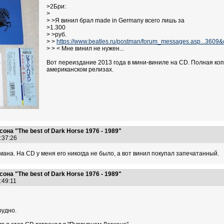
>2Бри:
>
> >Я винил брал made in Germany всего лишь за
>1.300
> >руб.
> >
https://www.beatles.ru/postman/forum_messages.asp...3609
> > < Мне винил не нужен...
Вот переиздание 2013 года в мини-виниле на CD. Полная копи
американском релизах.
на "The best of Dark Horse 1976 - 1989"
9:37:26
омана. На СD у меня его никогда не было, а вот винил покупал запечатанный.
на "The best of Dark Horse 1976 - 1989"
5:49:11
рудно.