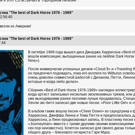
мя я этот CD встречал в "Пурпурном Легионе".
на "The best of Dark Horse 1976 - 1989"
22:56:40
ивезли из Америки!
на "The best of Dark Horse 1976 - 1989"
57:44
В октябре 1989 года вышел диск Джорджа Харрисона «Best of 
вошли композиции, выпущенные ранее на лейбле Dark Horse Re
Nine»).
После коммерчески успешных дисков «Cloud 9» и «Traveling W
он предпочел подождать, пока его коллеги по Wilburys осво
очень доволен совместной работой с Диланом, Петти, Линно
которые я когда-либо делал».
Сборник «Best of Dark Horse 1976-1989» наглядно иллюстрир
когда артист записывал несколько эксклюзивных треков, или
уже выходившими ранее песнями лучше продавалась. Специал
Хенли экс-битл записал две новые песни: «Poor Little Girl» и
В альбом также вошла песня «Cheer Down» из саундтрека к
Харрисона, Джеффа Линна и Тома Петти и предполагалась дл
Харрисона, а Линн продюсировал запись. В пластинку песня
«Journeyman» вместе с тремя другими своими композициями (
сих пор неизвестно). Клэптон записал для своего диска тольк
общего друга – блюзового гитариста Гэри Мура.