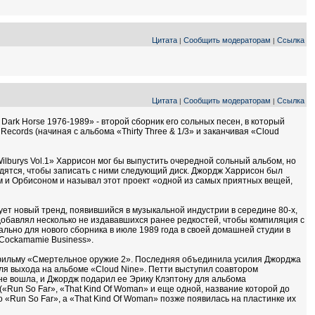
Цитата
Сообщить модераторам
Ссылка
|
|
Цитата
Сообщить модераторам
Ссылка
|
|
Dark Horse 1976-1989» - второй сборник его сольных песен, в который
cords (начиная с альбома «Thirty Three & 1/3» и заканчивая «Cloud
ilburys Vol.1» Харрисон мог бы выпустить очередной сольный альбом, но
бодятся, чтобы записать с ними следующий диск. Джордж Харрисон был
м и Орбисоном и называл этот проект «одной из самых приятных вещей,
ует новый тренд, появившийся в музыкальной индустрии в середине 80-х,
 добавлял несколько не издававшихся ранее редкостей, чтобы компиляция с
ьно для нового сборника в июле 1989 года в своей домашней студии в
 «Cockamamie Business».
 фильму «Смертельное оружие 2». Последняя объединила усилия Джорджа
я выхода на альбоме «Cloud Nine». Петти выступил соавтором
 не вошла, и Джордж подарил ее Эрику Клэптону для альбома
«Run So Far», «That Kind Of Woman» и еще одной, название которой до
о «Run So Far», а «That Kind Of Woman» позже появилась на пластинке их