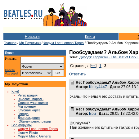
Новости
Книги
Главная
/
Мр.Поустман
/
Форум Lost Lennon Tapes
/ Пообсуждаем? Альбом Харрисона 
Пообсуждаем? Альбом Харрис
Поиск
Тема:
Джордж Харрисон - The Best of Dark H
Искать:
Страницы: [
<<
]
1
|
2
Советы
Vox populi
Ответить
Re: Пообсуждаем? Альбом Харрисо
Мр. Поустман
Автор:
Kinky4447
Дата:
27.05.13 
Клуб
Регистрация
Жаль, что нельзя его достать и купить..
Выслать пароль
Список участников
Мы помним
Re: Пообсуждаем? Альбом Харрисо
Клубная карта
Автор:
Бри
Дата:
29.05.13 22:42
Города
Дни рождения
Юбилеи регистрации
2Kinky4447
Все форумы
При желании его купить не так уж и тр
Форум Lost Lennon Tapes
Форум Photo
Форум Music General