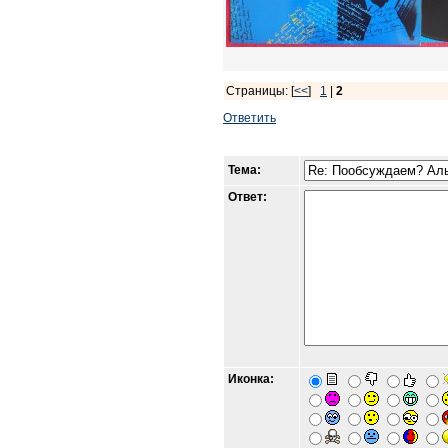
Страницы: [
<<
]
1
|
2
Ответить
Тема:
Ответ:
Иконка: