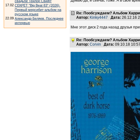
Думаю да, и сейчас тоже. А в своё вре
свадьбе Тейлор Свифт
17.02
СЕКРЕТ "Big Beat 83" (2026).
Первый мерсибит-альбом на
Re: Пообсуждаем? Альбом Харрисо
русском языке
Автор:
Kinky4447
Дата:
26.12.16 
22.09
Александр Беляев. Последнее
интервью
Мне этот диск 2 года назад друзья пр
Re: Пообсуждаем? Альбом Харрисо
Автор:
Corvin
Дата:
09.10.18 10: