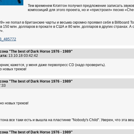
Тем временем Клэптон получил предложение записать звукову
композиций для этого проекта, но и «пристроил» песню «Ch
989» не попал в британские чарты и весьма скромно проявил себя в Billboard 
в 150 млн. долларов в прокате в США и 80 млн. долларов в других странах. А
».
73_485772
на "The best of Dark Horse 1976 - 1989"
ата:
13.10.18 03:42:42
рник; кажется, у меня даже первопресс CD (надо проверить).
 новых треков!
на "The best of Dark Horse 1976 - 1989"
57:33
о новых треков!
она все таки есть и вышла на пластинке "Nobody's Child". Уверен, что эта в
на "The best of Dark Horse 1976 - 1989"