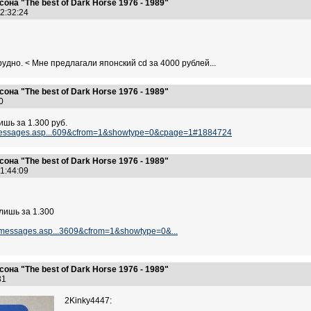
на "The best of Dark Horse 1976 - 1989"
12:32:24
рудно. < Мне предлагали японский cd за 4000 рублей...
на "The best of Dark Horse 1976 - 1989"
:10
ишь за 1.300 руб.
m_messages.asp...609&cfrom=1&showtype=0&cpage=1#1884724
на "The best of Dark Horse 1976 - 1989"
21:44:09
лишь за 1.300
m_messages.asp...3609&cfrom=1&showtype=0&...
на "The best of Dark Horse 1976 - 1989"
:31
2Kinky4447: