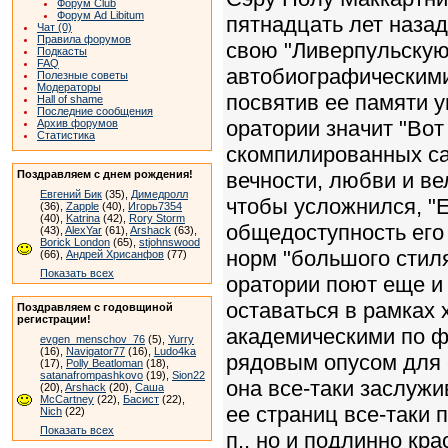
Форум Club
Форум Ad Libitum
пятнадцать лет назад
Чат (0)
Правила форумов
свою "Ливерпульскую 
Подкасты
FAQ
автобиографическими
Полезные советы
Модераторы
посвятив ее памяти 
Hall of shame
Последние сообщения
оратории значит "Вот
Архив форумов
Статистика
скомпилированных са
Поздравляем с днем рождения!
вечности, любви и ве
Евгений Бик
(35),
Димедролл
чтобы усложнился, "
(36),
Zapple
(40),
Игорь7354
(40),
Katrina
(42),
Rory Storm
общедоступность его
(43),
AlexYar
(61),
Arshack
(63),
Borick London
(65),
stjohnswood
норм "большого стиля
(66),
Андрей Хрисанфов
(77)
Показать всех
оратории поют еще и
оставаться в рамках 
Поздравляем с годовщиной
регистрации!
академическими по ф
evgen_menschov_76
(5),
Yurry
(16),
Navigator77
(16),
Ludo4ka
рядовым опусом для 
(17),
Polly Beatloman
(18),
satanafrompashkovo
(19),
Sion22
она все-таки заслуж
(20),
Arshack
(20),
Саша
McCartney
(22),
Басист
(22),
ее страниц все-таки 
Nich
(22)
Показать всех
п., но и подлинно к