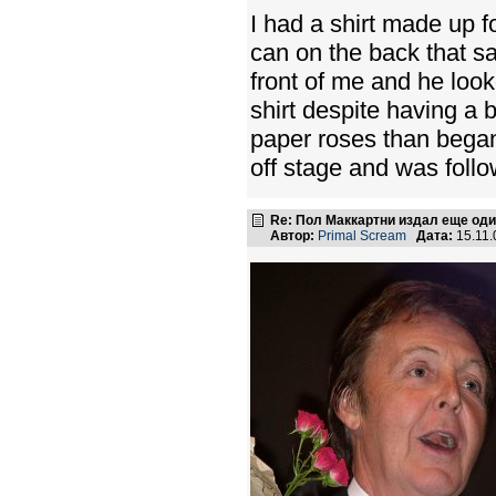
I had a shirt made up 
can on the back that sa
front of me and he loo
shirt despite having a 
paper roses than began 
off stage and was follo
Re: Пол Маккартни издал еще од
Автор:
Primal Scream
Дата:
15.11.