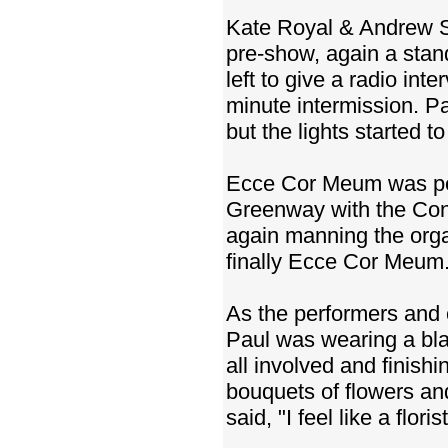
Kate Royal & Andrew St
pre-show, again a stan
left to give a radio i
minute intermission. Pa
but the lights started t
Ecce Cor Meum was per
Greenway with the Con
again manning the orga
finally Ecce Cor Meum
As the performers and c
Paul was wearing a blac
all involved and finis
bouquets of flowers 
said, "I feel like a flor