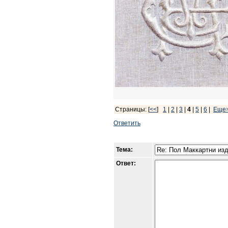
Страницы: [
<<
]
1
|
2
|
3
|
4
|
5
|
6
|
Еще
Ответить
Тема:
Ответ: