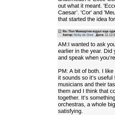
out what it meant. 'Ecc
Caesar’. 'Cor' and 'Meu
that started the idea for
Re: Пол Маккартни издал еще од
Автор:
Nicky de Gree
Дата:
11.12.
AM:I wanted to ask you
earlier in the year. Did
and speak when you’re
PM: A bit of both. I like
it sounds so it’s useful
musicians and their task
them and I think that 
together. It’s somethin
orchestras, a whole big 
satisfying.