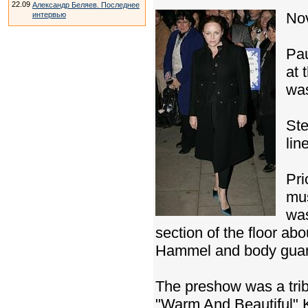
22.09
Александр Беляев. Последнее
Nov
интервью
Pau
at 
was
Ste
lin
Pri
mus
was
section of the floor a
Hammel and body guar
The preshow was a trib
"Warm And Beautiful" K