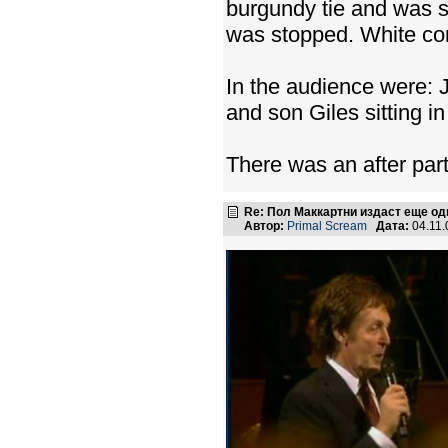
burgundy tie and was s
was stopped. White conf
In the audience were: J
and son Giles sitting i
There was an after part
Re: Пол Маккартни издаст еще од
Автор:
Primal Scream
Дата:
04.11.