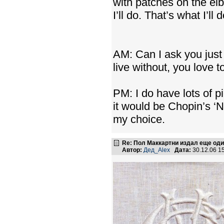
with patches on the el
I’ll do. That’s what I’l
AM: Can I ask you just 
live without, you love to
PM: I do have lots of pi
it would be Chopin’s ‘N
my choice.
Re: Пол Маккартни издал еще од
Автор:
Дед_Alex
Дата:
30.12.06 1