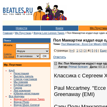
Новости
Книги
Мр.Поустма
Главная
/
Мр.Поустман
/
Форум Lost Lennon Tapes
/ Пол Маккартни издал еще один 
Пол Маккартни издал еще о
Поиск
Тема:
Пол Маккартни - Ecce Cor Meum (200
Искать:
Страницы: [
<<
]
1
|
2
|
3
|
4
|
5
|
6
|
Еще
Советы
Vox populi
Ответить
Re: Пол Маккартни издаст еще од
Мр. Поустман
Автор:
Primal Scream
Дата:
03.11.
Клуб
Регистрация
Классика с Сергеем
Выслать пароль
Список участников
Мы помним
Клубная карта
Paul Mccartney. "Ecce 
Города
Дни рождения
Greenaway (EMI)
Юбилеи регистрации
Все форумы
Форум Lost Lennon Tapes
Форум Photo
Форум Music General
Сэру Полу Маккартни