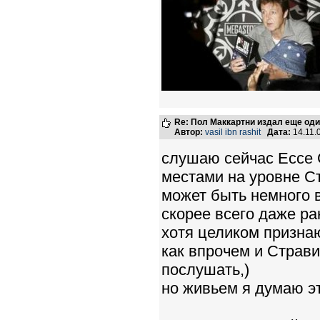
Re: Пол Маккартни издал еще од
Автор:
vasil ibn rashit
Дата:
14.11.
слушаю сейчас Ecce
местами на уровне С
может быть немного в
скорее всего даже ра
хотя целиком признаю
как впрочем и Страви
послушать,)
но живьем я думаю э