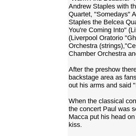
Andrew Staples with th
Quartet, "Somedays" A
Staples the Belcea Qu
You're Coming Into" (L
(Liverpool Oratorio "G
Orchestra (strings),"C
Chamber Orchestra and
After the preshow there
backstage area as fans
out his arms and said 
When the classical conc
the concert Paul was s
Macca put his head on t
kiss.