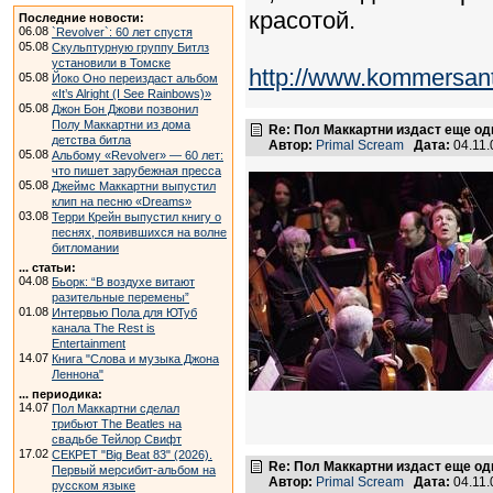
красотой.
Последние новости:
06.08
`Revolver`: 60 лет спустя
05.08
Скульптурную группу Битлз
установили в Томске
http://www.kommersant
05.08
Йоко Оно переиздаст альбом
«It’s Alright (I See Rainbows)»
05.08
Джон Бон Джови позвонил
Полу Маккартни из дома
Re: Пол Маккартни издаст еще од
детства битла
Автор:
Primal Scream
Дата:
04.11.
05.08
Альбому «Revolver» — 60 лет:
что пишет зарубежная пресса
05.08
Джеймс Маккартни выпустил
клип на песню «Dreams»
03.08
Терри Крейн выпустил книгу о
песнях, появившихся на волне
битломании
... статьи:
04.08
Бьорк: “В воздухе витают
разительные перемены”
01.08
Интервью Пола для ЮТуб
канала The Rest is
Entertainment
14.07
Книга "Слова и музыка Джона
Леннона"
... периодика:
14.07
Пол Маккартни сделал
трибьют The Beatles на
свадьбе Тейлор Свифт
17.02
СЕКРЕТ "Big Beat 83" (2026).
Re: Пол Маккартни издаст еще од
Первый мерсибит-альбом на
Автор:
Primal Scream
Дата:
04.11.
русском языке