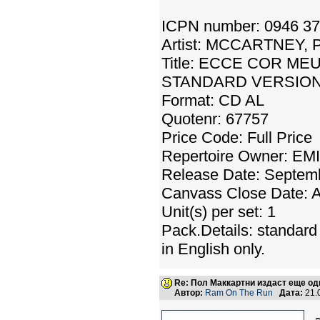
ICPN number: 0946 3
Artist: MCCARTNEY, 
Title: ECCE COR M
STANDARD VERSION
Format: CD AL
Quotenr: 67757
Price Code: Full Price
Repertoire Owner: E
Release Date: Septem
Canvass Close Date: A
Unit(s) per set: 1
Pack.Details: standard 
in English only.
Re: Пол Маккартни издаст еще од
Автор:
Ram On The Run
Дата:
21.