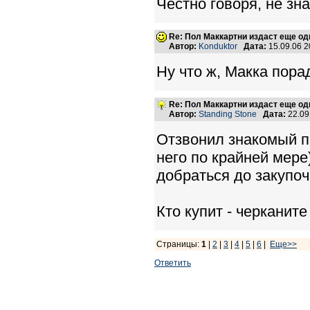
Честно говоря, не зн
Re: Пол Маккартни издаст еще од
Автор:
Konduktor
Дата:
15.09.06 
Ну что ж, Макка пора
Re: Пол Маккартни издаст еще од
Автор:
Standing Stone
Дата:
22.09
Отзвонил знакомый п
него по крайней мере
добраться до закупоч
Кто купит - черканите
Страницы:
1
|
2
|
3
|
4
|
5
|
6
|
Еще>>
Ответить