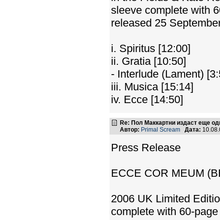
sleeve complete with 60
released 25 Septembe
i. Spiritus [12:00]
ii. Gratia [10:50]
- Interlude (Lament) [3:
iii. Musica [15:14]
iv. Ecce [14:50]
Re: Пол Маккартни издаст еще од
Автор:
Primal Scream
Дата:
10.08
Press Release
ECCE COR MEUM (B
2006 UK Limited Editi
complete with 60-page 