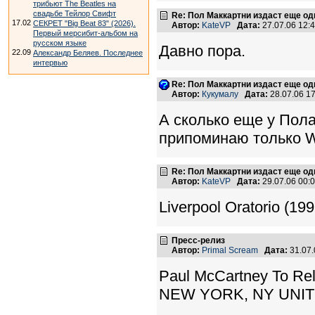
трибьют The Beatles на
свадьбе Тейлор Свифт
Re: Пол Маккартни издаст еще од
17.02
СЕКРЕТ "Big Beat 83" (2026).
Автор:
KateVP
Дата:
27.07.06 12
Первый мерсибит-альбом на
русском языке
Давно пора.
22.09
Александр Беляев. Последнее
интервью
Re: Пол Маккартни издаст еще од
Автор:
Кукумалу
Дата:
28.07.06 1
А сколько еще у Пол
припоминаю только Wo
Re: Пол Маккартни издаст еще од
Автор:
KateVP
Дата:
29.07.06 00
Liverpool Oratorio (19
Пресс-релиз
Автор:
Primal Scream
Дата:
31.07
Paul McCartney To Re
NEW YORK, NY UNITE