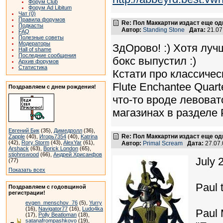
Форум Club
Форум Ad Libitum
Чат (0)
Правила форумов
Re: Пол Маккартни издаст еще од
Подкасты
Автор:
Standing Stone
Дата:
21.07
FAQ
Полезные советы
Модераторы
ЗдОрово! :) Хотя луч
Hall of shame
Последние сообщения
бокс выпустил :)
Архив форумов
Статистика
Кстати про классическ
Flute Enchantee Quar
Поздравляем с днем рождения!
что-то вроде левоват
магазинах в разделе 
Евгений Бик
(35),
Димедролл
(36),
Re: Пол Маккартни издаст еще од
Zapple
(40),
Игорь7354
(40),
Katrina
(42),
Rory Storm
(43),
AlexYar
(61),
Автор:
Primal Scream
Дата:
27.07
Arshack
(63),
Borick London
(65),
stjohnswood
(66),
Андрей Хрисанфов
July 
(77)
Показать всех
Paul 
Поздравляем с годовщиной
регистрации!
evgen_menschov_76
(5),
Yurry
(16),
Navigator77
(16),
Ludo4ka
Paul 
(17),
Polly Beatloman
(18),
satanafrompashkovo
(19),