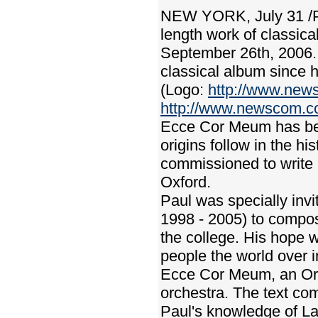
NEW YORK, July 31 /PR
length work of classi
September 26th, 2006.
classical album since h
(Logo:
http://www.ne
http://www.newscom.
Ecce Cor Meum has bee
origins follow in the hi
commissioned to write
Oxford.
Paul was specially inv
1998 - 2005) to compos
the college. His hope 
people the world over 
Ecce Cor Meum, an Orat
orchestra. The text com
Paul's knowledge of La