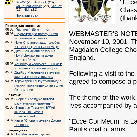
"Ecce
Sion22
(20),
Arshack
(20),
Саша McCartney
(22),
Басист
Class
(22),
Nich
(22)
Показать всех
(than
Последние новости:
06.08
`Revolver`: 60 лет спустя
WEBMASTER'S NOTE: "E
05.08
Скульптурную группу Битлз
установили в Томске
November 10, 2001. The
05.08
Йоко Оно переиздаст альбом
«It’s Alright (I See Rainbows)»
Magdalen College Choi
05.08
Джон Бон Джови позвонил
Полу Маккартни из дома
England.
детства битла
05.08
Альбому «Revolver» — 60 лет:
что пишет зарубежная пресса
Following a visit to th
05.08
Джеймс Маккартни выпустил
клип на песню «Dreams»
agreed to compose a pi
03.08
Терри Крейн выпустил книгу о
песнях, появившихся на волне
битломании
... статьи:
The theme of the work 
04.08
Бьорк: “В воздухе витают
разительные перемены”
Ives accompanied by a
01.08
Интервью Пола для ЮТуб
канала The Rest is
Entertainment
"Ecce Cor Meum" is Lat
14.07
Книга "Слова и музыка Джона
Леннона"
Paul's coat of arms.
... периодика:
14.07
Пол Маккартни сделал