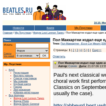
10.10. Мо
Новости
Книги
Мр.Поустман
Главная
/
Мр.Поустман
/
Форум Lost Lennon Tapes
/ Пол Маккартни издал еще один 
Пол Маккартни издал еще о
Поиск
Тема:
Пол Маккартни - Ecce Cor Meum (200
Искать:
Страницы:
1
|
2
|
3
|
4
|
5
|
6
|
Еще>>
Советы
Vox populi
Ответить
Пол Маккартни издал еще один а
Мр. Поустман
Автор:
Corvin
Дата:
21.07.06 13:5
Клуб
Регистрация
Paul's next classical 
Выслать пароль
Список участников
choral work first perfo
Мы помним
Клубная карта
Classics on September 
Города
Дни рождения
usually the case).
Юбилеи регистрации
Все форумы
Форум Lost Lennon Tapes
Форум Photo
Форум Music General
http://abbeyrd.best.vw