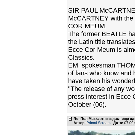
SIR PAUL McCARTNEY is
McCARTNEY with the Oc
COR MEUM.
The former BEATLE has 
the Latin title trans
Ecce Cor Meum is almos
Classics.
EMI spokesman THOMAS
of fans who know and h
have taken his wonderful
"The release of any work
press interest in Ecce
October (06).
Re: Пол Маккартни издаст еще од
Автор:
Primal Scream
Дата:
07.09