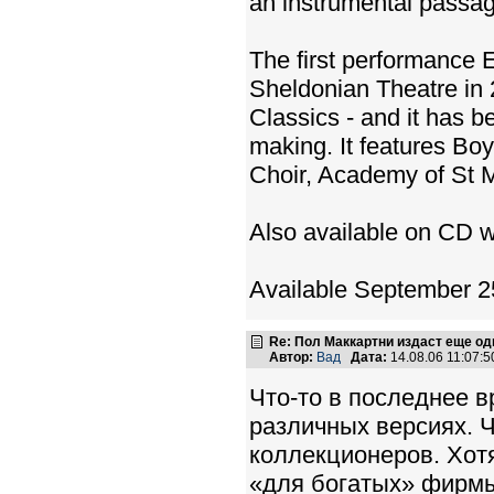
an instrumental passag
The first performance E
Sheldonian Theatre in 
Classics - and it has b
making. It features Bo
Choir, Academy of St Ma
Also available on CD w
Available September 2
Re: Пол Маккартни издаст еще од
Автор:
Вад
Дата:
14.08.06 11:07
Что-то в последнее 
различных версиях. Ч
коллекционеров. Хот
«для богатых» фирмы