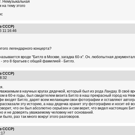
т. Немузыкальная
 на тему этого
нс
 в СССР)
6 11:16:46
этого легендарного концерта?
 называется вроде "Битлз в Москве, загадка 60-х". Оч. любопытная документа
" - это 8 братьев с общей фамилией - Битлз.
 в СССР)
18:32
я.
ажаемым в научных кругах дядечкой, который был из рода Ландау. В своё вр
ом в 60-е годы, был свидетелем визита Битлз в наш прекрасный город на Нев
 кафе входят Битлз, дарят всем желающим свои фотографии и оставляют автог
е рассказали эту историю, а наш дядечка хранит эту фотографию и носит её вс
оворит, что он был абсолютно серьёзен и сам верит, что видел настоящих Бит
 но и не доверять уважаемому человеку нет оснований.
и было, раз так много вокруг этого разговоров.
 в СССР)
22:17