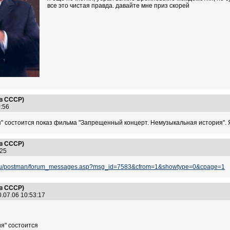
все это чистая правда. давайте мне приз скорей
 в СССР)
30:56
ия" состоится показ фильма "Запрещенный концерт. Немузыкальная история". 
 в СССР)
7:25
s.ru/postman/forum_messages.asp?msg_id=7583&cfrom=1&showtype=0&cpage=1
 в СССР)
.07.06 10:53:17
ия" состоится