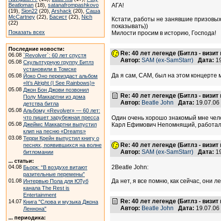
Beatloman
(18),
satanafrompashkovo
АГА!
(19),
Sion22
(20),
Arshack
(20),
Саша
McCartney
(22),
Басист
(22),
Nich
Кстати, работы не занявшие призовых 
(22)
показывать))
Показать всех
Милости просим в историю, Господа!
Последние новости:
Re: 40 лет легенде (Битлз - визит
06.08
`Revolver`: 60 лет спустя
Автор:
SAM (ex-SamStarr)
Дата:
19
05.08
Скульптурную группу Битлз
установили в Томске
Да я сам, САМ, был на этом концерте м
05.08
Йоко Оно переиздаст альбом
«It’s Alright (I See Rainbows)»
05.08
Джон Бон Джови позвонил
Re: 40 лет легенде (Битлз - визит
Полу Маккартни из дома
Автор:
Beatle John
Дата:
19.07.06
детства битла
05.08
Альбому «Revolver» — 60 лет:
что пишет зарубежная пресса
Один очень хорошо знакомый мне чело
05.08
Джеймс Маккартни выпустил
Карл Ефимович Непомнящий, работал в т
клип на песню «Dreams»
03.08
Терри Крейн выпустил книгу о
Re: 40 лет легенде (Битлз - визит
песнях, появившихся на волне
Автор:
SAM (ex-SamStarr)
Дата:
19
битломании
... статьи:
04.08
2Beatle John:
Бьорк: “В воздухе витают
разительные перемены”
01.08
Да нет, я все помню, как сейчас, они 
Интервью Пола для ЮТуб
канала The Rest is
Entertainment
Re: 40 лет легенде (Битлз - визит
14.07
Книга "Слова и музыка Джона
Автор:
Beatle John
Дата:
19.07.06
Леннона"
... периодика: