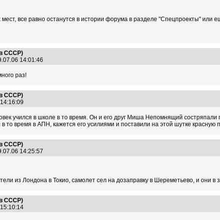
мест, все равно останутся в истории форума в разделе "Спецпроекты" или е
 в СССР)
.07.06 14:01:46
ного раз!
 в СССР)
 14:16:09
век учился в школе в то время. Он и его друг Миша Непомнящий состряпали 
о время в АПН, кажется его усилиями и поставили на этой шутке красную помет
 в СССР)
.07.06 14:25:57
летели из Лондона в Токио, самолет сел на дозаправку в Шереметьево, и они в
 в СССР)
 15:10:14