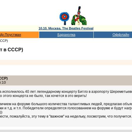
10.10. Москва. The Beatles Festival
Мр.Поустман
Барахолка
Оффлайн
 СССР)
ит в СССР)
СССР)
5:10
да исполнилось 40 лет легендарному концерту Битлз в аэропорту Шереметьев
 этого концерта не было, так хочется в это верить!
аличием на форуме большого количества талантливых людей, предлагаю объяв
ки и т.д. и т.п. Победители определятся голосованием на форуме и будут н
))
ести, пожалуйста, эту тему в "важном" на недельку, посмотрим, что получится.