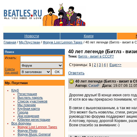
Новости
Книги
Главная
/
Мр.Поустман
/
Форум Lost Lennon Tapes
/ 40 лет легенде (Битлз - визит в
40 лет легенде (Битлз - виз
Поиск
Тема:
Битлз - визит в СССР?
Искать:
Страницы:
1
|
2
|
3
|
4
|
Еще>>
Советы
Vox populi
Ответить
40 лет легенде (Битлз - визит в 
Мр. Поустман
Автор:
СизиF
Дата:
19.07.06 11:0
Клуб
Регистрация
Дорогие друзья! В конце июня сего го
Выслать пароль
И хотя все мы прекрасно понимаем, что
Список участников
Мы помним
В связи с вышесказанным, а так же н
Клубная карта
Это может быть новеллы, стихи, рисун
Города
Дни рождения
руководство форума поддержит акцию
Юбилеи регистрации
А потому, прошу, дорогой Корвин, разм
Все форумы
Всем спасибо за внимание:-)
Форум Lost Lennon Tapes
Форум Photo
Форум Music General