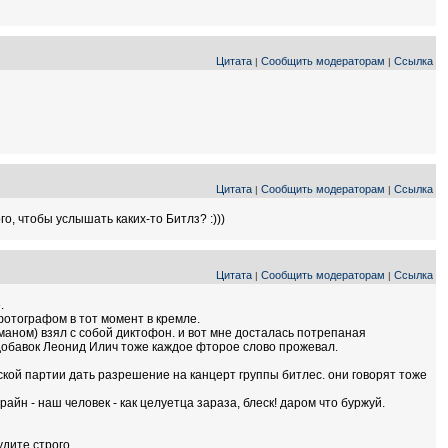
Цитата
Сообщить модераторам
Ссылка
|
|
Цитата
Сообщить модераторам
Ссылка
|
|
, чтобы услышать каких-то Битлз? :)))
Цитата
Сообщить модераторам
Ссылка
|
|
.
отографом в тот момент в кремле.
аном) взял с собой диктофон. и вот мне досталась потрепаная
вдобавок Леонид Илич тоже каждое фторое слово прожевал.
кой партии дать разрешение на канцерт группы битлес. они говорят тоже
айн - наш человек - как целуетца зараза, блеск! даром что буржуй.
дите строго.