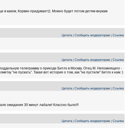
ще в каком, Корвин придумает)). Можно будет потом детям-внукам
Цитата
Сообщить модераторам
Ссылка
|
|
Цитата
Сообщить модераторам
Ссылка
|
|
поддельную телеграмму о приезде Битлз в Москву. Отец М. Непомнящего -
ку "не пускать". Такая вот история о том, как "не пустили" битлз к нам :)
Цитата
Сообщить модераторам
Ссылка
|
|
 зале ожидания 30 минут лабали! Классно было!!!
Цитата
Сообщить модераторам
Ссылка
|
|