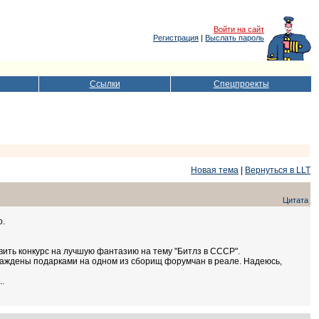
Войти на сайт
Регистрация
|
Выслать пароль
Ссылки
Спецпроекты
Новая тема
|
Вернуться в LLT
Цитата
о.
ить конкурс на лучшую фантазию на тему "Битлз в СССР".
аграждены подарками на одном из сборищ форумчан в реале. Надеюсь,
..