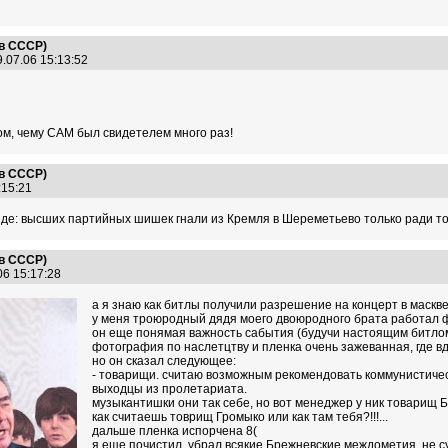
 в СССР)
.07.06 15:13:52
том, чему САМ был свидетелем много раз!
 в СССР)
5:15:21
нде: высших партийных шишек гнали из Кремля в Шереметьево только ради того
 в СССР)
06 15:17:28
а я знаю как битлы получили разрешение на концерт в маскве
у меня троюродный дядя моего двоюродного брата работал ф
он еще понямая важность сабытия (будучи настоящим битлом
фотография по наслетцтву и пленка очень зажеванная, где 
но он сказал следующее:
- товарищи. считаю возможным рекомендовать коммунистичес
выходцы из пролетариата.
музыкантишки они так себе, но вот менеджер у ник товарищ Бр
как считаешь товрищ Громыко или как там тебя?!!!...
дальше пленка испорчена 8(
я еще почистил, убрал всякие Брежневские междометия, не су