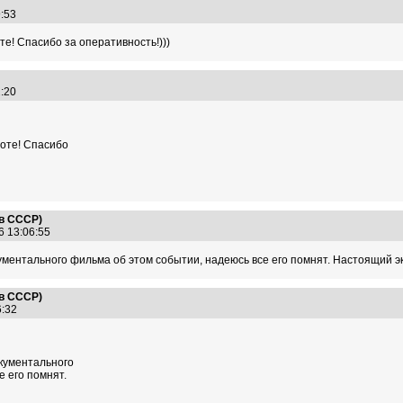
09:53
оте! Спасибо за оперативность!)))
12:20
соте! Спасибо
 в СССР)
6 13:06:55
ментального фильма об этом событии, надеюсь все его помнят. Настоящий э
 в СССР)
16:32
кументального
 его помнят.