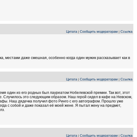
Цитата
Сообщить модераторам
Ссылка
|
|
лка, местами даже смешная, особенно когда один мужик рассказывает как в
Цитата
Сообщить модераторам
Ссылка
|
|
емя один из его родных был лауреатом Нобелевской премии. Так вот, этот
е. Случилось это следующим образом. Наш герой сидел в кафе на Невском,
рафы. Наш дядечка получил фото Ринго с его автографом. Прошло уже
егда с собой и даже показал её моей жене. Я пытал жену на предмет,
лз.
Цитата
Сообщить модераторам
Ссылка
|
|