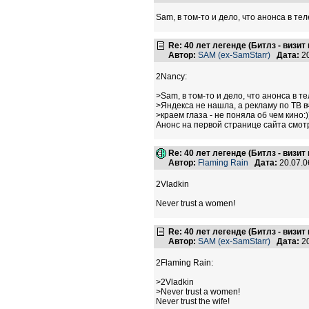
Sam, в том-то и дело, что анонса в те
Re: 40 лет легенде (Битлз - визит
Автор:
SAM (ex-SamStarr)
Дата:
20
2Nancy:
>Sam, в том-то и дело, что анонса в 
>Яндекса не нашла, а рекламу по ТВ в
>краем глаза - не поняла об чем кино:)
Анонс на первой странице сайта смот
Re: 40 лет легенде (Битлз - визит
Автор:
Flaming Rain
Дата:
20.07.0
2Vladkin
Never trust a women!
Re: 40 лет легенде (Битлз - визит
Автор:
SAM (ex-SamStarr)
Дата:
20
2Flaming Rain:
>2Vladkin
>Never trust a women!
Never trust the wife!