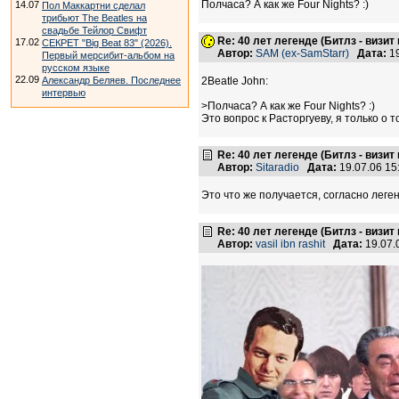
Полчаса? А как же Four Nights? :)
14.07
Пол Маккартни сделал
трибьют The Beatles на
свадьбе Тейлор Свифт
Re: 40 лет легенде (Битлз - визит
17.02
СЕКРЕТ "Big Beat 83" (2026).
Автор:
SAM (ex-SamStarr)
Дата:
19
Первый мерсибит-альбом на
русском языке
22.09
Александр Беляев. Последнее
2Beatle John:
интервью
>Полчаса? А как же Four Nights? :)
Это вопрос к Расторгуеву, я только о 
Re: 40 лет легенде (Битлз - визит
Автор:
Sitaradio
Дата:
19.07.06 1
Это что же получается, согласно леге
Re: 40 лет легенде (Битлз - визит
Автор:
vasil ibn rashit
Дата:
19.07.