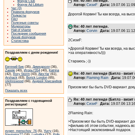
Re: 40 лет легенде.
Форум Club
Форум Ad Libitum
Автор:
СизиF
Дата:
19.07.06 11:
Чат (0)
Правила форумов
Дорогой Корвин! Ты как всегда, на выс
Подкасты
FAQ
Полезные советы
Модераторы
Re: 40 лет легенде.
Hall of shame
Автор:
Corvin
Дата:
19.07.06 11:
Последние сообщения
Архив форумов
2СизиF:
Статистика
>Дорогой Корвин! Ты как всегда, на вы
Поздравляем с днем рождения!
>за оперативность!)))
Стараюсь ;-))
Евгений Бик
(35),
Димедролл
(36),
Zapple
(40),
Игорь7354
(40),
Katrina
Re: 40 лет легенде (Битлз - визит
(42),
Rory Storm
(43),
AlexYar
(61),
Arshack
(63),
Borick London
(65),
Автор:
Flaming Rain
Дата:
19.07.0
stjohnswood
(66),
Андрей Хрисанфов
(77)
Призом мог бы быть DVD-вариант доку
Показать всех
Re: 40 лет легенде (Битлз - визит
Поздравляем с годовщиной
Автор:
СизиF
Дата:
19.07.06 13:
регистрации!
2Flaming Rain:
>Призом мог бы быть DVD-вариант до
>фильма об этом событии, надеюсь все
>Настоящий эксклюзивный подарок.
evgen_menschov_76
(5),
Yurry
(16),
Navigator77
(16),
Ludo4ka
(17),
Polly