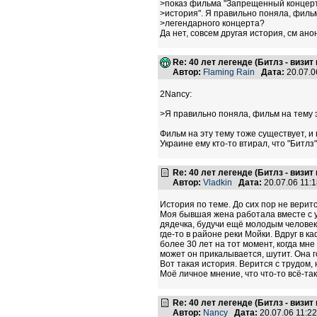
>показ фильма "Запрещенный концер
>история". Я правильно поняла, фильм
>легендарного концерта?
Да нет, совсем другая история, см ано
Re: 40 лет легенде (Битлз - визит
Автор:
Flaming Rain
Дата:
20.07.0
2Nancy:
>Я правильно поняла, фильм на тему 
Фильм на эту тему тоже существует, и
Украине ему кто-то втирал, что "Битлз
Re: 40 лет легенде (Битлз - визит
Автор:
Vladkin
Дата:
20.07.06 11:
История по теме. До сих пор не веритс
Моя бывшая жена работала вместе с ув
дядечка, будучи ещё молодым человек
где-то в районе реки Мойки. Вдруг в
более 30 лет на тот момент, когда мн
может он прикалывается, шутит. Она г
Вот такая история. Верится с трудом,
Моё личное мнение, что что-то всё-так
Re: 40 лет легенде (Битлз - визит
Автор:
Nancy
Дата:
20.07.06 11: