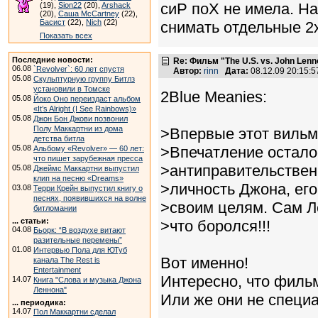
сиР поХ не имела. Н
(19),
Sion22
(20),
Arshack
(20),
Саша McCartney
(22),
Басист
(22),
Nich
(22)
снимать отдельные 2
Показать всех
Последние новости:
Re: Фильм "The U.S. vs. John Lenn
06.08
`Revolver`: 60 лет спустя
Автор:
rinn
Дата:
08.12.09 20:15:
05.08
Скульптурную группу Битлз
установили в Томске
2Blue Meanies:
05.08
Йоко Оно переиздаст альбом
«It’s Alright (I See Rainbows)»
05.08
Джон Бон Джови позвонил
Полу Маккартни из дома
>Впервые этот вильм 
детства битла
05.08
>Впечатление осталос
Альбому «Revolver» — 60 лет:
что пишет зарубежная пресса
>антиправительствен
05.08
Джеймс Маккартни выпустил
клип на песню «Dreams»
>личность Джона, его
03.08
Терри Крейн выпустил книгу о
песнях, появившихся на волне
>своим целям. Сам Ле
битломании
... статьи:
>что боролся!!!
04.08
Бьорк: “В воздухе витают
разительные перемены”
01.08
Интервью Пола для ЮТуб
Вот именно!
канала The Rest is
Entertainment
Интересно, что фильм
14.07
Книга "Слова и музыка Джона
Леннона"
Или же они не специ
... периодика:
14.07
Пол Маккартни сделал