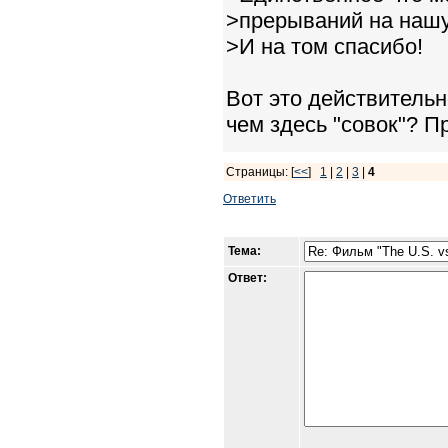
>прерываний на нашу
>И на том спасибо!
Вот это действительн
чем здесь "совок"? П
Страницы: [
<<
]
1
|
2
|
3
|
4
Ответить
Тема:
Ответ: