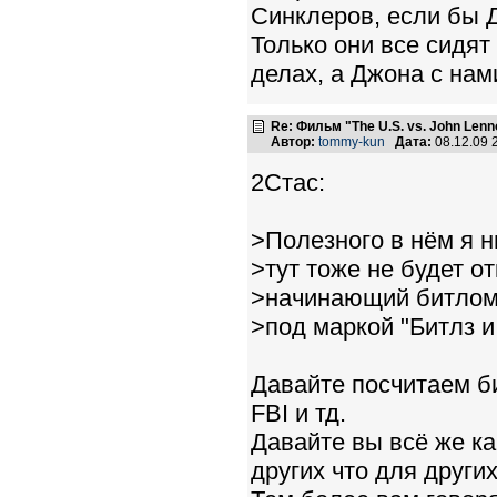
Синклеров, если бы Д
Только они все сидят
делах, а Джона с нами
Re: Фильм "The U.S. vs. John Lenn
Автор:
tommy-kun
Дата:
08.12.09 
2Стас:
>Полезного в нём я ни
>тут тоже не будет о
>начинающий битлома
>под маркой "Битлз и 
Давайте посчитаем б
FBI и тд.
Давайте вы всё же 
других что для други