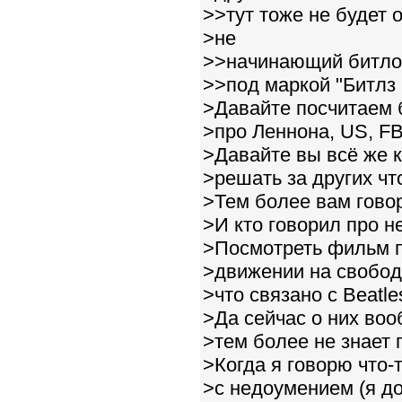
>>тут тоже не будет 
>не
>>начинающий битлом
>>под маркой "Битлз 
>Давайте посчитаем 
>про Леннона, US, FBI
>Давайте вы всё же
>решать за других чт
>Тем более вам гово
>И кто говорил про нек
>Посмотреть фильм п
>движении на свободу
>что связано с Beatle
>Да сейчас о них воо
>тем более не знает 
>Когда я говорю что-т
>с недоумением (я д