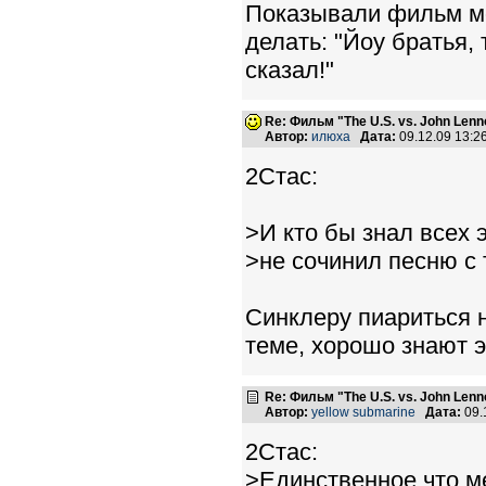
Показывали фильм мож
делать: "Йоу братья, 
сказал!"
Re: Фильм "The U.S. vs. John Lenn
Автор:
илюха
Дата:
09.12.09 13:
2Стас:
>И кто бы знал всех 
>не сочинил песню с 
Синклеру пиариться н
теме, хорошо знают э
Re: Фильм "The U.S. vs. John Lenn
Автор:
yellow submarine
Дата:
09.
2Стас:
>Единственное что м