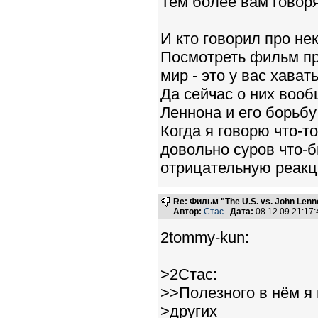
Тем более вам говор
И кто говорил про неки
Посмотреть фильм про
мир - это у вас хавать
Да сейчас о них вооб
Леннона и его борьбу
Когда я говорю что-то
довольно суров что-
отрицательную реакц
Re: Фильм "The U.S. vs. John Lenn
Автор:
Стас
Дата:
08.12.09 21:1
2tommy-kun:
>2Стас:
>>Полезного в нём я 
>других