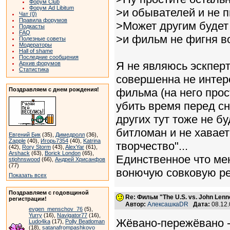
Форум Club
Форум Ad Libitum
>и обывателей и не п
Чат (0)
Правила форумов
>Может другим будет
Подкасты
FAQ
>и фильм не фигня в
Полезные советы
Модераторы
Hall of shame
Последние сообщения
Я не являюсь эскперт
Архив форумов
Статистика
совершенна не интере
Поздравляем с днем рождения!
фильма (на него прос
убить время перед сн
других тут тоже не б
битломан и не хавает
Евгений Бик
(35),
Димедролл
(36),
Zapple
(40),
Игорь7354
(40),
Katrina
творчество"...
(42),
Rory Storm
(43),
AlexYar
(61),
Arshack
(63),
Borick London
(65),
Единственное что ме
stjohnswood
(66),
Андрей Хрисанфов
(77)
вонючую совковую рек
Показать всех
Поздравляем с годовщиной
Re: Фильм "The U.S. vs. John Lenn
регистрации!
Автор:
АлексашкаDR
Дата:
08.12
evgen_menschov_76
(5),
Yurry
(16),
Navigator77
(16),
Жёвано-пережёвано - 
Ludo4ka
(17),
Polly Beatloman
(18),
satanafrompashkovo