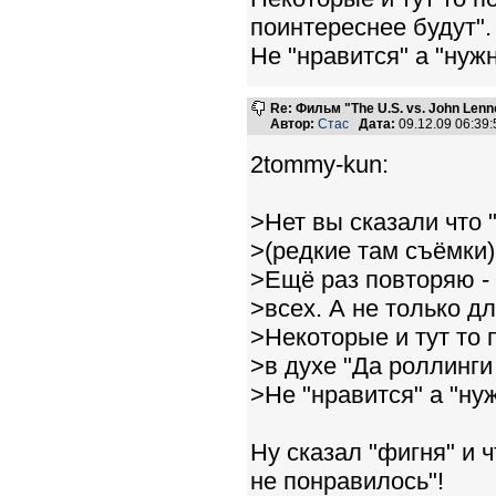
поинтереснее будут".
Не "нравится" а "нужн
Re: Фильм "The U.S. vs. John Lenn
Автор:
Стас
Дата:
09.12.09 06:3
2tommy-kun:
>Нет вы сказали что 
>(редкие там съёмки)
>Ещё раз повторяю -
>всех. А не только 
>Некоторые и тут то
>в духе "Да роллинги
>Не "нравится" а "ну
Ну сказал "фигня" и 
не понравилось"!