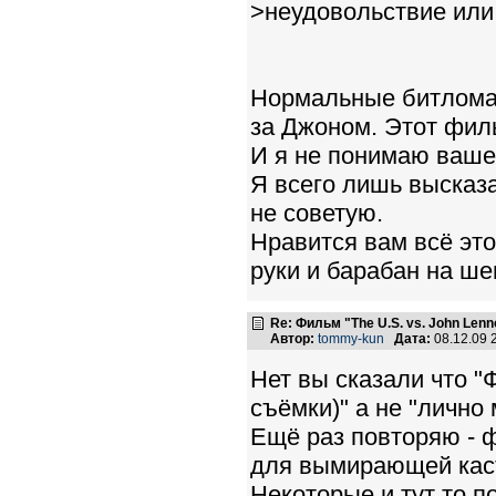
>неудовольствие или
Нормальные битломан
за Джоном. Этот филь
И я не понимаю вашей
Я всего лишь высказа
не советую.
Нравится вам всё это
руки и барабан на ше
Re: Фильм "The U.S. vs. John Lenn
Автор:
tommy-kun
Дата:
08.12.09 
Нет вы сказали что "
съёмки)" а не "лично
Ещё раз повторяю - ф
для вымирающей кас
Некоторые и тут то п