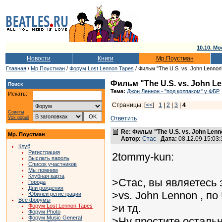
10.10. Мо
Новости
Книги
Мр.Поустман
Главная
/
Мр.Поустман
/
Форум Lost Lennon Tapes
/ Фильм "The U.S. vs. John Lennon
Фильм "The U.S. vs. John L
Поиск
Тема:
Джон Леннон - "под колпаком" у ФБР
Искать:
Страницы: [
<<
]
1
|
2
|
3
|
4
Советы
Vox populi
Ответить
Re: Фильм "The U.S. vs. John Lenn
Мр. Поустман
Автор:
Стас
Дата:
08.12.09 15:0
Клуб
Регистрация
2tommy-kun:
Выслать пароль
Список участников
Мы помним
Клубная карта
>Стас, вы являетесь 
Города
Дни рождения
>vs. John Lennon , по
Юбилеи регистрации
Все форумы
>и тд.
Форум Lost Lennon Tapes
Форум Photo
Форум Music General
>Ну простите осталь