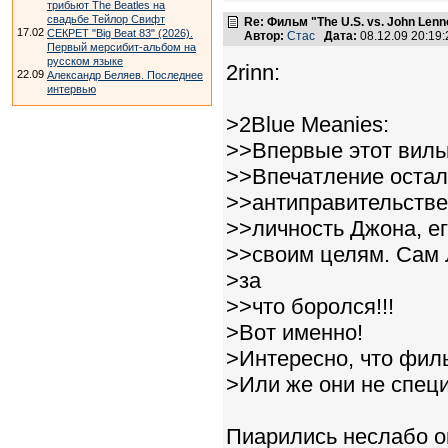
трибьют The Beatles на
свадьбе Тейлор Свифт
Re: Фильм "The U.S. vs. John Lenn
17.02
СЕКРЕТ "Big Beat 83" (2026).
Автор:
Стас
Дата:
08.12.09 20:1
Первый мерсибит-альбом на
русском языке
2rinn:
22.09
Александр Беляев. Последнее
интервью
>2Blue Meanies:
>>Впервые этот вильм
>>Впечатление остало
>>антиправительстве
>>личность Джона, ег
>>своим целям. Сам 
>за
>>что боролся!!!
>Вот именно!
>Интересно, что филь
>Или же они не спец
Пиарились неслабо он