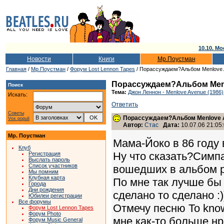
10.10. Мо
Новости
Книги
Мр.Поустман
Главная
/
Мр.Поустман
/
Форум Lost Lennon Tapes
/ Порассуждаем?Альбом Menlove
Порассуждаем?Альбом Men
Поиск
Тема:
Джон Леннон - Menlove Avenue (1986)
Искать:
Ответить
Советы
Порассуждаем?Альбом Menlove 
Vox populi
Автор:
Стас
Дата:
10.07.06 21:05
Мр. Поустман
Мама-Йоко в 86 году 
Клуб
Ну что сказать?Симп
Регистрация
Выслать пароль
Список участников
вошедших в альбом ро
Мы помним
Клубная карта
По мне так лучше бы
Города
Дни рождения
сделано то сделано :)
Юбилеи регистрации
Все форумы
Отмечу песню To know
Форум Lost Lennon Tapes
Форум Photo
мне как-то больше нра
Форум Music General