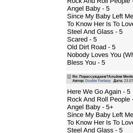
Rock And Roll People 
Angel Baby - 5
Since My Baby Left Me
To Know Her Is To Love
Steel And Glass - 5
Scared - 5
Old Dirt Road - 5
Nobody Loves You (Wh
Bless You - 5
Re: Порассуждаем?Альбом Menlo
Автор:
Double Fantasy
Дата:
23.07
Here We Go Again - 5
Rock And Roll People 
Angel Baby - 5+
Since My Baby Left Me
To Know Her Is To Lov
Steel And Glass - 5