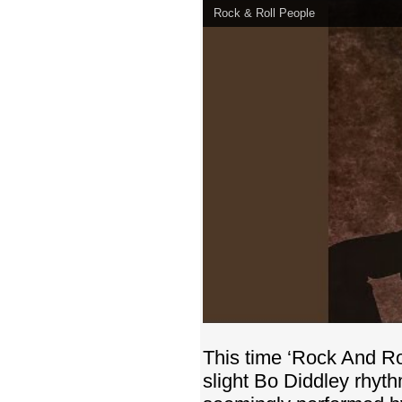
Rock & Roll People
This time ‘Rock And Ro
slight Bo Diddley rhyt