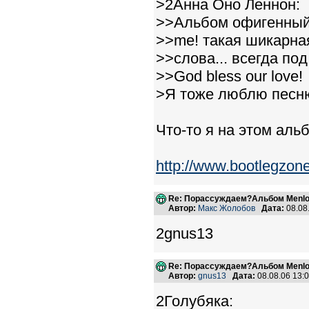
>2Анна Оно Леннон:
>>Альбом офигенный!
>>me! такая шикарная
>>слова... всегда по
>>God bless our love!
>Я тоже люблю песню 
Что-то я на этом аль
http://www.bootlegzo
Re: Порассуждаем?Альбом Menlo
Автор:
Макс Жолобов
Дата:
08.08
2gnus13
Re: Порассуждаем?Альбом Menlo
Автор:
gnus13
Дата:
08.08.06 13
2Голубяка: