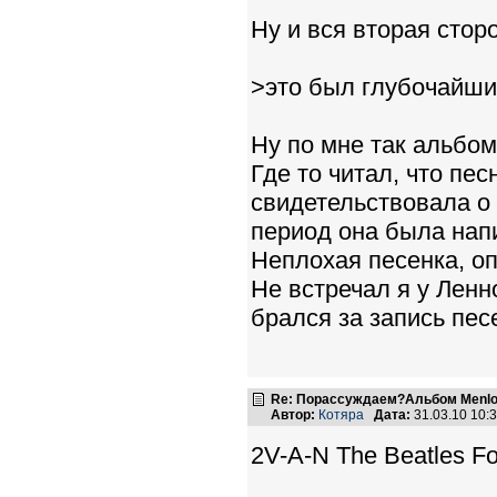
Ну и вся вторая сторо
>это был глубочайши
Ну по мне так альбом
Где то читал, что пес
свидетельствовала о 
период она была напи
Неплохая песенка, оп
Не встречал я у Лен
брался за запись пес
Re: Порассуждаем?Альбом Menlo
Автор:
Котяра
Дата:
31.03.10 10
2V-A-N The Beatles Fo