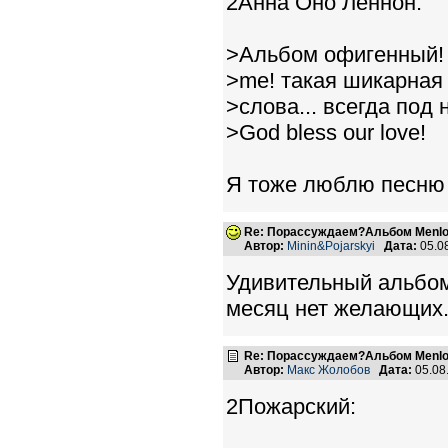
2Анна Оно Леннон:
>Альбом офигенный! 
>me! такая шикарная 
>слова... всегда под 
>God bless our love!
Я тоже люблю песню "
Re: Порассуждаем?Альбом Menlo
Автор:
Minin&Pojarskyi
Дата:
05.0
Удивительный альбом
месяц нет желающих.
Re: Порассуждаем?Альбом Menlo
Автор:
Макс Жолобов
Дата:
05.08
2Пожарский: