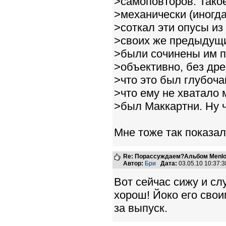
>самоповторов. Такое
>механически (иногда
>соткал эти опусы и
>своих же предыдущи
>были сочинены им п
>объективно, без др
>что это был глубоча
>что ему не хватало 
>был Маккартни. Ну ч
Мне тоже так показал
Re: Порассуждаем?Альбом Menlo
Автор:
Бри
Дата:
03.05.10 10:37
Вот сейчас сижу и сл
хорош! Йоко его свои
за выпуск.