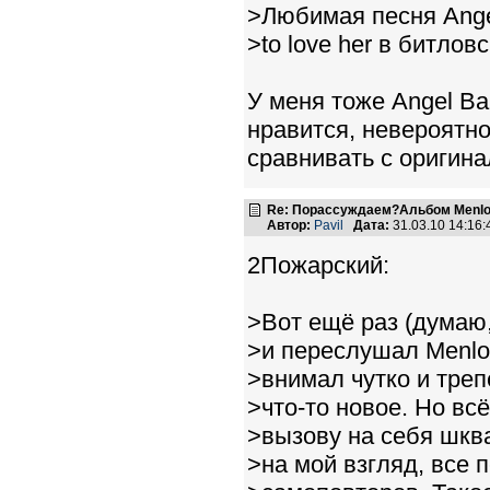
>Любимая песня Angel
>to love her в битло
У меня тоже Angel Ba
нравится, невероятн
сравнивать с оригина
Re: Порассуждаем?Альбом Menlo
Автор:
Pavil
Дата:
31.03.10 14:16
2Пожарский:
>Вот ещё раз (думаю,
>и переслушал Menlo
>внимал чутко и треп
>что-то новое. Но вс
>вызову на себя шкв
>на мой взгляд, все 