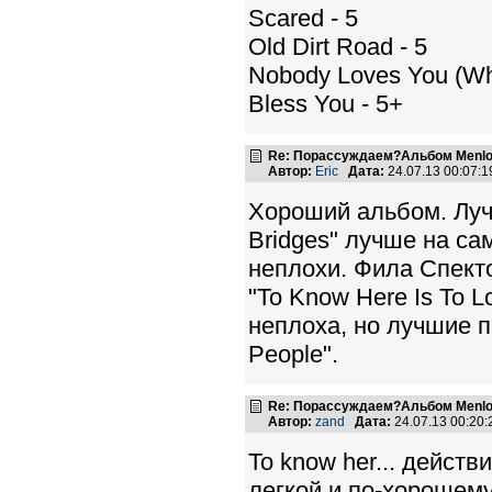
Scared - 5
Old Dirt Road - 5
Nobody Loves You (Wh
Bless You - 5+
Re: Порассуждаем?Альбом Menlo
Автор:
Eric
Дата:
24.07.13 00:07:
Хороший альбом. Лучш
Bridges" лучше на сам
неплохи. Фила Спект
"To Know Here Is To 
неплоха, но лучшие п
People".
Re: Порассуждаем?Альбом Menlo
Автор:
zand
Дата:
24.07.13 00:20
To know her... дейст
легкой и по-хорошем