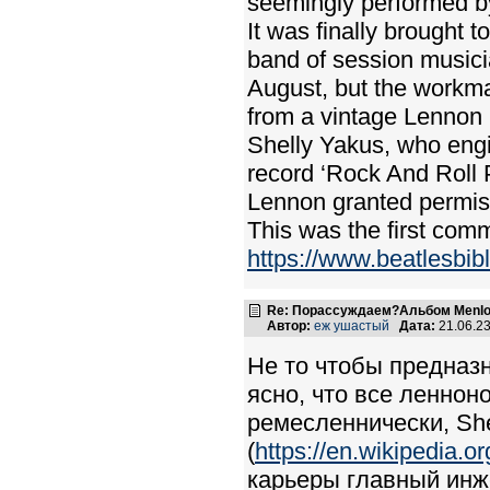
seemingly performed b
It was finally brought 
band of session musici
August, but the workma
from a vintage Lennon 
Shelly Yakus, who eng
record ‘Rock And Roll 
Lennon granted permissi
This was the first com
https://www.beatlesbib
Re: Порассуждаем?Альбом Menlo
Автор:
еж ушастый
Дата:
21.06.2
Не то чтобы предназн
ясно, что все ленноно
ремесленнически, She
(
https://en.wikipedia.o
карьеры главный инж