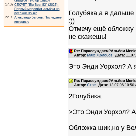
свадьбе Тейлор Свифт
17.02
СЕКРЕТ "Big Beat 83" (2026).
Первый мерсибит-альбом на
Голубяка,а я дальше
русском языке
22.09
Александр Беляев. Последнее
:))
интервью
Отмечу ещё обложку
не скажешь!
Re: Порассуждаем?Альбом Menlo
Автор:
Макс Жолобов
Дата:
11.07
Это Энди Уорхол? А я
Re: Порассуждаем?Альбом Menlo
Автор:
Стас
Дата:
13.07.06 10:5
2Голубяка:
>Это Энди Уорхол? А 
Обложка шик,но у Вел