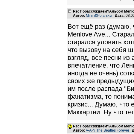
Re: Порассуждаем?Альбом Menlo
Автор:
Minin&Pojarskyi
Дата:
08.0
Вот ещё раз (думаю, 
Menlove Ave... Стара
старался уловить хот
что вызову на себя ш
взгляд, все песни из
впечатление, что Лен
иногда не очень) сот
своих же предыдущих
им после распада "Би
фанатизма, то поним
кризис... Думаю, что
Маккартни. Ну что те
Re: Порассуждаем?Альбом Menlo
Автор:
V-A-N The Beatles Forever
Д