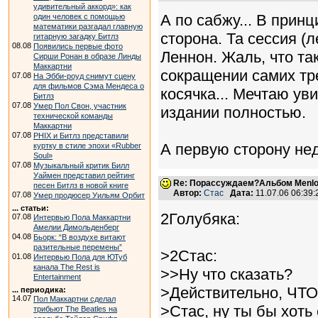
удивительный аккорд»: как
А по сабжу... В прин
один человек с помощью
математики разгадал главную
сторона. Та сессия (
гитарную загадку Битлз
08.08
Появились первые фото
Леннон. Жаль, что та
Сирши Ронан в образе Линды
Маккартни
сокращении самих тр
07.08
На Эбби-роуд снимут сцену
для фильмов Сэма Мендеса о
косячка... Мечтаю ув
Битлз
07.08
Умер Пол Свон, участник
издании полностью.
технической команды
Маккартни
07.08
PHIX и Битлз представили
А первую сторону не
куртку в стиле эпохи «Rubber
Soul»
07.08
Музыкальный критик Билл
Уаймен представил рейтинг
Re: Порассуждаем?Альбом Menlo
песен Битлз в новой книге
Автор:
Стас
Дата:
11.07.06 06:39
07.08
Умер продюсер Уильям Орбит
... статьи:
2Голубяка:
07.08
Интервью Пола Маккартни
Амелии Димольденберг
04.08
Бьорк: “В воздухе витают
разительные перемены”
>2Стас:
01.08
Интервью Пола для ЮТуб
канала The Rest is
>>Ну что сказать?
Entertainment
>Действительно, ЧТ
... периодика:
14.07
Пол Маккартни сделал
>Стас, ну ты бы хоть
трибьют The Beatles на