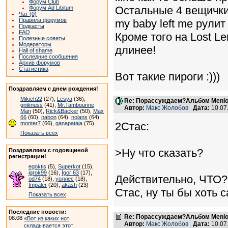
Форум Club
Остальные 4 вещички 
Форум Ad Libitum
Чат (0)
Правила форумов
my baby left me рулит :
Подкасты
FAQ
Кроме того на Lost Le
Полезные советы
Модераторы
длинее!
Hall of shame
Последние сообщения
Архив форумов
Статистика
Вот такие пироги :)))
Поздравляем с днем рождения!
Mikich22
(27),
Lesya
(36),
Re: Порассуждаем?Альбом Menlo
gniknuss
(41),
Mr.Tambourine
Автор:
Макс Жолобов
Дата:
10.07
Man
(50),
Rick&Backer
(50),
Max
66
(60),
nabon
(64),
nolans
(64),
monter7
(66),
ganapataja
(75)
2Стас:
Показать всех
>Ну что сказать?
Поздравляем с годовщиной
регистрации!
egoktis
(5),
Superkot
(15),
igrok99
(16),
Igor 63
(17),
Действительно, ЧТО?
od74
(18),
уоллес
(18),
Impaler
(20),
akash
(23)
Стас, ну ты бы хоть 
Показать всех
Последние новости:
Re: Порассуждаем?Альбом Menlo
08.08
«Вот из каких нот
Автор:
Макс Жолобов
Дата:
10.07
складывается этот