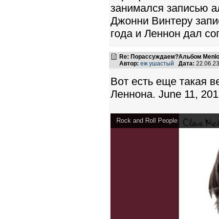
занимался записью а
Джонни Винтеру запис
года и Леннон дал со
Re: Порассуждаем?Альбом Menlo
Автор:
еж ушастый
Дата:
22.06.2
Вот есть еще такая в
Леннона. June 11, 20
Rock and Roll People