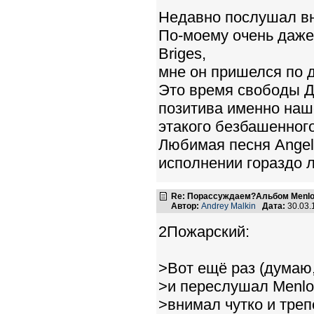
Недавно послушал вн
По-моему очень даже 
Briges,
мне он пришелся по 
Это время свободы Д
позитива именно наш
этакого безбашенного
Любимая песня Angel B
исполнении гораздо л
Re: Порассуждаем?Альбом Menlo
Автор:
Andrey Malkin
Дата:
30.03.
2Пожарский:
>Вот ещё раз (думаю,
>и переслушал Menlo
>внимал чутко и треп