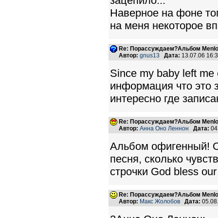
зацепило...
Наверное на фоне тог
на меня некоторое вп
Re: Порассуждаем?Альбом Menlo
Автор:
gnus13
Дата:
13.07.06 16
Since my baby left me
информация что это 
интересно где записа
Re: Порассуждаем?Альбом Menlo
Автор:
Анна Оно Леннон
Дата:
04
Альбом офигенный! О
песня, сколько чувств
строчки God bless our 
Re: Порассуждаем?Альбом Menlo
Автор:
Макс Жолобов
Дата:
05.08