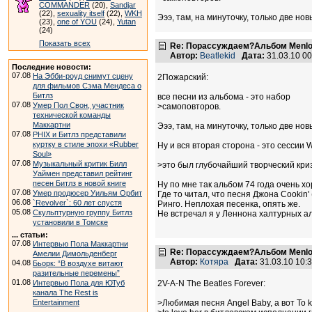
COMMANDER
(20),
Sandjar
(22),
sexuality itself
(22),
WKH
Эээ, там, на минуточку, только две нов
(23),
one of YOU
(24),
Yutan
(24)
Показать всех
Re: Порассуждаем?Альбом Menlo
Автор:
Beatlekid
Дата:
31.03.10 0
Последние новости:
07.08
На Эбби-роуд снимут сцену
2Пожарский:
для фильмов Сэма Мендеса о
Битлз
все песни из альбома - это набор
07.08
Умер Пол Свон, участник
>самоповторов.
технической команды
Маккартни
Эээ, там, на минуточку, только две нов
07.08
PHIX и Битлз представили
куртку в стиле эпохи «Rubber
Ну и вся вторая сторона - это сессии W
Soul»
07.08
Музыкальный критик Билл
>это был глубочайший творческий кри
Уаймен представил рейтинг
песен Битлз в новой книге
Ну по мне так альбом 74 года очень х
07.08
Умер продюсер Уильям Орбит
Где то читал, что песня Джона Cookin'
06.08
`Revolver`: 60 лет спустя
Ринго. Неплохая песенка, опять же.
05.08
Скульптурную группу Битлз
Не встречал я у Леннона халтурных ал
установили в Томске
... статьи:
07.08
Интервью Пола Маккартни
Re: Порассуждаем?Альбом Menlo
Амелии Димольденберг
Автор:
Котяра
Дата:
31.03.10 10
04.08
Бьорк: “В воздухе витают
разительные перемены”
01.08
Интервью Пола для ЮТуб
2V-A-N The Beatles Forever:
канала The Rest is
Entertainment
>Любимая песня Angel Baby, а вот To k