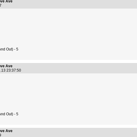
ve Ave
:07
d Out) - 5
ve Ave
.13 23:37:50
d Out) - 5
ve Ave
19