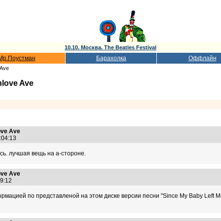
10.10. Москва. The Beatles Festival
Мр.Поустман
Барахолка
Оффлайн
 Ave
love Ave
ve Ave
0:04:13
сь. лучшая вещь на а-стороне.
ve Ave
:19:12
ормацией по представленой на этом диске версии песни "Since My Baby Left Me