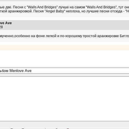
 две. Песни с "Walls And Bridges" лучше на самом "Walls And Bridges", тут 
уткой аранжировкой. Песня "Angel Baby" неплоха, но лучшие песни отсюда - "He
ve Ave
:28
вымученно,особенно на фоне легкой и по-хорошему простой аранжировке Битлз