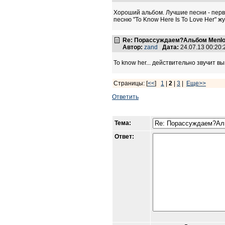
Хороший альбом. Лучшие песни - первые
песню "To Know Here Is To Love Her" ж
Re: Порассуждаем?Альбом Menlo
Автор:
zand
Дата:
24.07.13 00:20
To know her... действительно звучит 
Страницы: [
<<
]
1
|
2
|
3
|
Еще>>
Ответить
Тема:
Ответ: