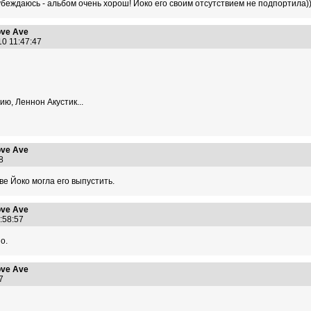
беждаюсь - альбом очень хорош! Йоко его своим отсутствием не подпортила)))
ve Ave
10 11:47:47
ю, Леннон Акустик...
ve Ave
:08
зве Йоко могла его выпустить.
ve Ave
0:58:57
о.
ve Ave
:17