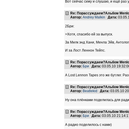
Вот сейчас сижу и слушаю, и ещё раз у
Re: Порассуждаем?Альбом Menlo
Автор:
Andrey Malkin
Дата:
03.05.
2Бри:
>Хотя, спасибо ей за выпуск.
За Милк энд Хани, Менла Эйв, Антологи
И за Лост Леннон Тейпс.
Re: Порассуждаем?Альбом Menlo
Автор:
Бри
Дата:
03.05.10 19:32
А Lost Lennon Tapes это же бутлег. Ра
Re: Порассуждаем?Альбом Menlo
Автор:
Beatlekid
Дата:
03.05.10 2
Ну она плёнками поделилась для ради
Re: Порассуждаем?Альбом Menlo
Автор:
Бри
Дата:
03.05.10 21:14
А радио поделилось с нами)