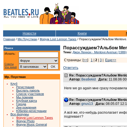
Новости
Книги
Главная
/
Мр.Поустман
/
Форум Lost Lennon Tapes
/ Порассуждаем?Альбом Menlove
Порассуждаем?Альбом Men
Поиск
Тема:
Джон Леннон - Menlove Avenue (1986)
Искать:
Страницы: [
<<
]
1
|
2
|
3
|
Еще>>
Советы
Vox populi
Ответить
Re: Порассуждаем?Альбом Menlo
Мр. Поустман
Автор:
Beatlekid
Дата:
11.08.06 0
Клуб
Регистрация
Here we go again мне сразу понравила
Выслать пароль
Список участников
Мы помним
Re: Порассуждаем?Альбом Menlo
Клубная карта
Автор:
gnus13
Дата:
08.05.07 12
Города
Дни рождения
Юбилеи регистрации
А всё же, кто-нибудь располагает инф
Все форумы
подпевает?
Форум Lost Lennon Tapes
Форум Photo
Форум Music General