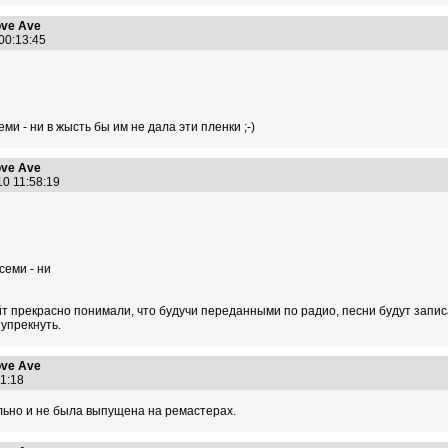
ve Ave
 00:13:45
ми - ни в жысть бы им не дала эти пленки ;-)
ve Ave
10 11:58:19
семи - ни
 прекрасно понимали, что будучи переданными по радио, песни будут записа
 упрекнуть.
ve Ave
:31:18
льно и не была выпущена на ремастерах.