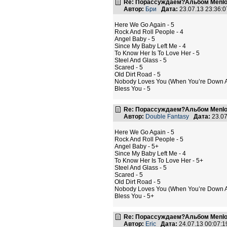
Re: Порассуждаем?Альбом Menlo
Автор:
Бри
Дата:
23.07.13 23:36
Here We Go Again - 5
Rock And Roll People - 4
Angel Baby - 5
Since My Baby Left Me - 4
To Know Her Is To Love Her - 5
Steel And Glass - 5
Scared - 5
Old Dirt Road - 5
Nobody Loves You (When You’re Down An
Bless You - 5
Re: Порассуждаем?Альбом Menlo
Автор:
Double Fantasy
Дата:
23.07
Here We Go Again - 5
Rock And Roll People - 5
Angel Baby - 5+
Since My Baby Left Me - 4
To Know Her Is To Love Her - 5+
Steel And Glass - 5
Scared - 5
Old Dirt Road - 5
Nobody Loves You (When You’re Down An
Bless You - 5+
Re: Порассуждаем?Альбом Menlo
Автор:
Eric
Дата:
24.07.13 00:07: