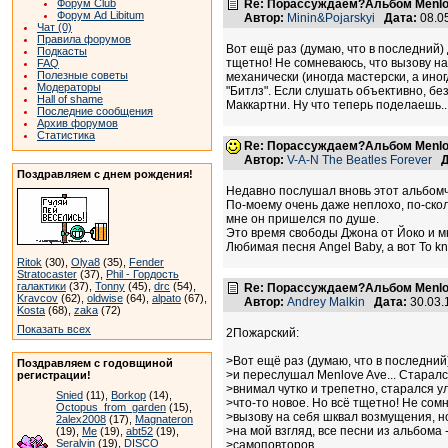
Форум Club
Re: Порассуждаем?Альбом Menlo
Форум Ad Libitum
Автор:
Minin&Pojarskyi
Дата:
08.0
Чат (0)
Правила форумов
Вот ещё раз (думаю, что в последний)
Подкасты
тщетно! Не сомневаюсь, что вызову на
FAQ
Полезные советы
механически (иногда мастерски, а ин
Модераторы
"Битлз". Если слушать объективно, бе
Hall of shame
Маккартни. Ну что теперь поделаешь..
Последние сообщения
Архив форумов
Статистика
Re: Порассуждаем?Альбом Menlo
Автор:
V-A-N The Beatles Forever
Д
Поздравляем с днем рождения!
Недавно послушал вновь этот альбомч
По-моему очень даже неплохо, по-сколь
мне он пришелся по душе.
Это время свободы Джона от Йоко и м
Любимая песня Angel Baby, а вот To kn
Ritok
(30),
Olya8
(35),
Fender
Stratocaster
(37),
Phil - Гордость
галактики
(37),
Tonny
(45),
drc
(54),
Re: Порассуждаем?Альбом Menlo
Kravcov
(62),
oldwise
(64),
alpato
(67),
Автор:
Andrey Malkin
Дата:
30.03.
Kosta
(68),
zaka
(72)
Показать всех
2Пожарский:
>Вот ещё раз (думаю, что в последний
Поздравляем с годовщиной
>и переслушал Menlove Ave... Старал
регистрации!
>внимал чутко и трепетно, старался у
Snied
(11),
Borkop
(14),
>что-то новое. Но всё тщетно! Не сом
Octopus_from_garden
(15),
>вызову на себя шквал возмущения, но
2alex2008
(17),
Magnateron
>на мой взгляд, все песни из альбома 
(19),
Me
(19),
abt52
(19),
Seralvin
(19),
DISCO
>самоповторов.