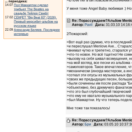
>to love her в битловском исполнении 
... периодика:
14.07
Пол Маккартни сделал
У меня тоже Angel Baby любимая :) Но
трибьют The Beatles на
свадьбе Тейлор Свифт
17.02
СЕКРЕТ "Big Beat 83" (2026).
Re: Порассуждаем?Альбом Menlo
Первый мерсибит-альбом на
Автор:
Pavil
Дата:
31.03.10 14:16
русском языке
22.09
Александр Беляев. Последнее
2Пожарский:
интервью
>Вот ещё раз (думаю, что в последний
>и переслушал Menlove Ave... Старал
>внимал чутко и трепетно, старался у
>что-то новое. Но всё тщетно! Не сом
>вызову на себя шквал возмущения, но
>на мой взгляд, все песни из альбома 
>самоповторов. Такое впечатление, ч
>механически (иногда мастерски, а ино
>соткал эти опусы из музыкальных фр
>своих же предыдущих песен, больши
>были сочинены им после распада "Би
>объективно, без дремучего фанатизм
>что это был глубочайший творческий 
>что ему не хватало музыкального пар
>был Маккартни. Ну что теперь подела
Мне тоже так показалось!
Re: Порассуждаем?Альбом Menlo
Автор:
Бри
Дата:
03.05.10 10:37