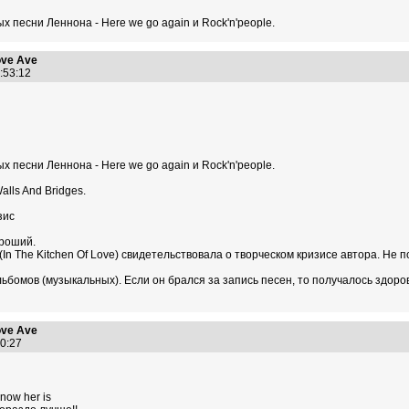
ых песни Леннона - Here we go again и Rock'n'people.
ve Ave
0:53:12
ых песни Леннона - Here we go again и Rock'n'people.
alls And Bridges.
зис
ороший.
 (In The Kitchen Of Love) свидетельствовала о творческом кризисе автора. Не 
ьбомов (музыкальных). Если он брался за запись песен, то получалось здоро
ve Ave
:30:27
now her is