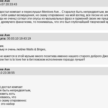
ve Ave
5.07 20:33:43
 достал компакт и переслушал Menlove Ave... Старался быть непредвзятым, вни
 себя шквал возмущения, но скажу откровенно: на мой взгляд, все песни из а
огда не очень) соткал эти опусы из музыкальных фраз и гармоний своих же п
з дремучего фанатизма, то понимаешь, что это был глубочайший творческий кр
.
ve Ave
ата:
30.03.10 19:43:19
ик.
ку я очень люблю Walls & Briges,
не кажется в этой музыке много позитива именно нашего старого доброго Джо
ow her is to love her в битловском исполнении гораздо лучше!!
ve Ave
10 23:38:55
) достал компакт
ся быть непредвзятым,
ловить хоть
неваюсь, что
 скажу откровенно:
- это набор