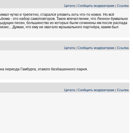
Цитата
Сообщить модераторам
Ссылка
|
|
мал чутко и трепетно, старался уловить хоть что-то новое. Но всё
льбома - это набор самоповторов. Такое впечатление, что Леннон буквально
редыдущих песен, большинство из которых были сочинены им после распада
изис... Думаю, что ему не хватало музыкального партнёра, каким был
Цитата
Сообщить модераторам
Ссылка
|
|
на периода Гамбурга, этакого безбашенного парня.
Цитата
Сообщить модераторам
Ссылка
|
|