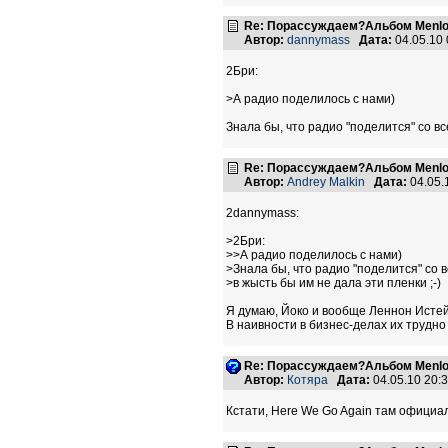
Re: Порассуждаем?Альбом Menlo
Автор:
dannymass
Дата:
04.05.10
2Бри:
>А радио поделилось с нами)
Знала бы, что радио "поделится" со все
Re: Порассуждаем?Альбом Menlo
Автор:
Andrey Malkin
Дата:
04.05.
2dannymass:
>2Бри:
>>А радио поделилось с нами)
>Знала бы, что радио "поделится" со в
>в жысть бы им не дала эти пленки ;-)
Я думаю, Йоко и вообще Леннон Истейт
В наивности в бизнес-делах их трудно
Re: Порассуждаем?Альбом Menlo
Автор:
Котяра
Дата:
04.05.10 20
Кстати, Here We Go Again там официа