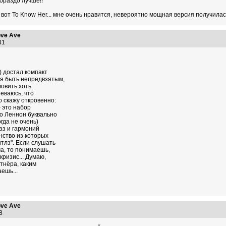
гораздо лучше!!
 вот To Know Her... мне очень нравится, невероятно мощная версия получилас
ve Ave
:41
) достал компакт
ся быть непредвзятым,
ловить хоть
неваюсь, что
 скажу откровенно:
- это набор
то Леннон буквально
гда не очень)
аз и гармоний
нство из которых
тлз". Если слушать
а, то понимаешь,
кризис... Думаю,
тнёра, каким
ешь...
ve Ave
:38