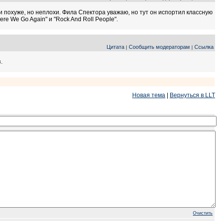
они похуже, но неплохи. Фила Спектора уважаю, но тут он испортил классную
re We Go Again" и "Rock And Roll People".
Цитата
Сообщить модераторам
Ссылка
|
|
.
Новая тема
|
Вернуться в LLT
Очистить