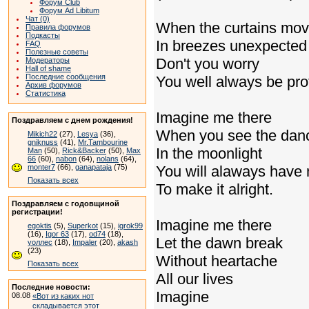
Форум Club
Форум Ad Libitum
Чат (0)
When the curtains mo
Правила форумов
Подкасты
In breezes unexpected
FAQ
Полезные советы
Don't you worry
Модераторы
Hall of shame
Последние сообщения
You well always be pro
Архив форумов
Статистика
Imagine me there
Поздравляем с днем рождения!
When you see the dan
Mikich22
(27),
Lesya
(36),
gniknuss
(41),
Mr.Tambourine
In the moonlight
Man
(50),
Rick&Backer
(50),
Max
66
(60),
nabon
(64),
nolans
(64),
monter7
(66),
ganapataja
(75)
You will alaways have
Показать всех
To make it alright.
Поздравляем с годовщиной
регистрации!
Imagine me there
egoktis
(5),
Superkot
(15),
igrok99
(16),
Igor 63
(17),
od74
(18),
Let the dawn break
уоллес
(18),
Impaler
(20),
akash
(23)
Without heartache
Показать всех
All our lives
Последние новости:
Imagine
08.08
«Вот из каких нот
складывается этот