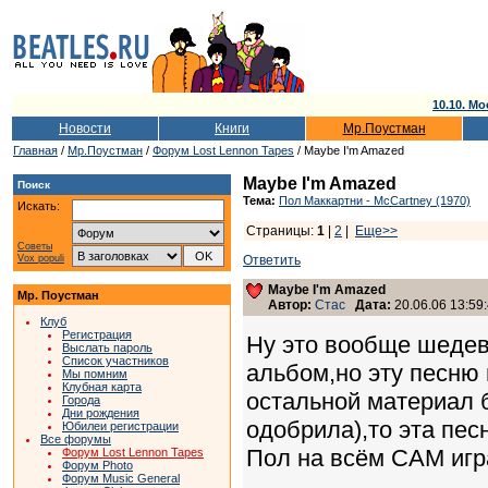
10.10. Мо
Новости
Книги
Мр.Поустман
Главная
/
Мр.Поустман
/
Форум Lost Lennon Tapes
/ Maybe I'm Amazed
Maybe I'm Amazed
Поиск
Тема:
Пол Маккартни - McCartney (1970)
Искать:
Страницы:
1
|
2
|
Еще>>
Советы
Vox populi
Ответить
Maybe I'm Amazed
Мр. Поустман
Автор:
Стас
Дата:
20.06.06 13:59
Клуб
Регистрация
Ну это вообще шедев
Выслать пароль
Список участников
альбом,но эту песню
Мы помним
Клубная карта
остальной материал 
Города
Дни рождения
одобрила),то эта пес
Юбилеи регистрации
Все форумы
Пол на всём САМ игр
Форум Lost Lennon Tapes
Форум Photo
Форум Music General