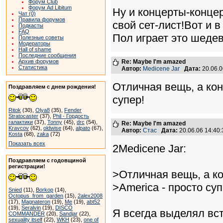
Форум Club
Форум Ad Libitum
Ну и концерты-концер
Чат (0)
Правила форумов
свой сет-лист!Вот и 
Подкасты
FAQ
Пол играет это шедев
Полезные советы
Модераторы
Hall of shame
Последние сообщения
Архив форумов
Re: Maybe I'm amazed
Статистика
Автор:
Medicene Jar
Дата:
20.06.
Отличная вещь, а кон
Поздравляем с днем рождения!
супер!
Ritok
(30),
Olya8
(35),
Fender
Stratocaster
(37),
Phil - Гордость
галактики
(37),
Tonny
(45),
drc
(54),
Re: Maybe I'm amazed
Kravcov
(62),
oldwise
(64),
alpato
(67),
Автор:
Стас
Дата:
20.06.06 14:4
Kosta
(68),
zaka
(72)
Показать всех
2Medicene Jar:
Поздравляем с годовщиной
регистрации!
>Отличная вещь, а ко
>America - просто суп
Snied
(11),
Borkop
(14),
Octopus_from_garden
(15),
2alex2008
(17),
Magnateron
(19),
Me
(19),
abt52
(19),
Seralvin
(19),
DISCO
Я всегда выделял всту
COMMANDER
(20),
Sandjar
(22),
sexuality itself
(22),
WKH
(23),
one of