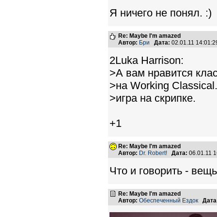
Я ничего не понял. :)
Re: Maybe I'm amazed
Автор:
Бри
Дата:
02.01.11 14:01
2Luka Harrison:
>А вам нравится кла
>на Working Classica
>игра на скрипке.
+1
Re: Maybe I'm amazed
Автор:
Dr. Robert!
Дата:
06.01.11 
Что и говорить - ве
Re: Maybe I'm amazed
Автор:
Обеспеченный Ездок
Дата