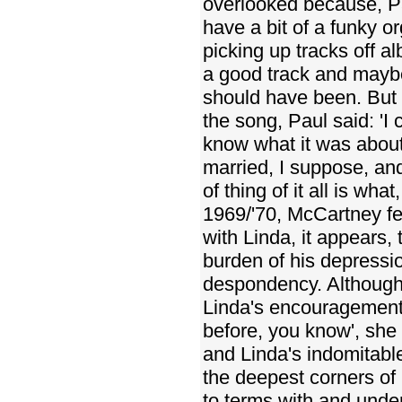
overlooked because, Pa
have a bit of a funky or
picking up tracks off 
a good track and maybe
should have been. But
the song, Paul said: 'I 
know what it was about
married, I suppose, and
of thing of it all is wh
1969/'70, McCartney fel
with Linda, it appears,
burden of his depressio
despondency. Although 
Linda's encouragement, 
before, you know', she 
and Linda's indomitabl
the deepest corners of 
to terms with and unde