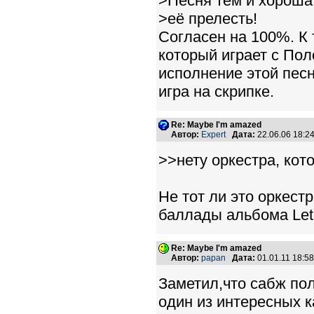
>Песня тем и хороша
>её прелесть!
Согласен на 100%. К 
который играет с Пол
исполнение этой песн
игра на скрипке.
Re: Maybe I'm amazed
Автор:
Expert
Дата:
22.06.06 18:
>>нету оркестра, кот
Не тот ли это оркест
баллады альбома Let 
Re: Maybe I'm amazed
Автор:
papan
Дата:
01.01.11 18:
Заметил,что сабж по
один из интересных к