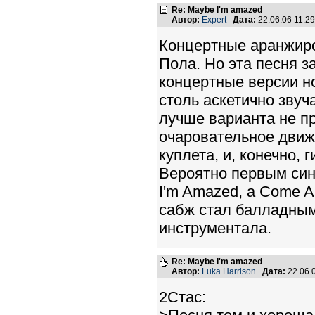
Re: Maybe I'm amazed
Автор:
Expert
Дата:
22.06.06 11:
Концертные аранжиро
Пола. Но эта песня з
концертные версии но
столь аскетично звуч
лучше варианта не п
очаровательное движ
куплета, и, конечно, 
Вероятно первым син
I'm Amazed, а Come An
сабж стал балладным
инструментала.
Re: Maybe I'm amazed
Автор:
Luka Harrison
Дата:
22.06.
2Стас: