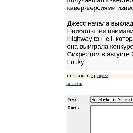
получившая известно
кавер-версиями изве
Джесс начала выклады
Наибольшее внимание
Highway to Hell, кото
она выиграла конкур
Сикрестом в августе 
Lucky.
Страницы:
1
|
2
|
Еще>>
Ответить
Тема:
Ответ: