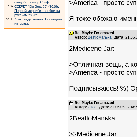
>America - просто суп
свадьбе Тейлор Свифт
17.02
СЕКРЕТ "Big Beat 83" (2026).
Первый мерсибит-альбом на
русском языке
Я тоже обожаю именн
22.09
Александр Беляев. Последнее
интервью
Re: Maybe I'm amazed
Автор:
BeatloManьka
Дата:
21.06.
2Medicene Jar:
>Отличная вещь, а ко
>America - просто суп
Подписываюсь! %) Ор
Re: Maybe I'm amazed
Автор:
Стас
Дата:
21.06.06 17:4
2BeatloManьka:
>2Medicene Jar: