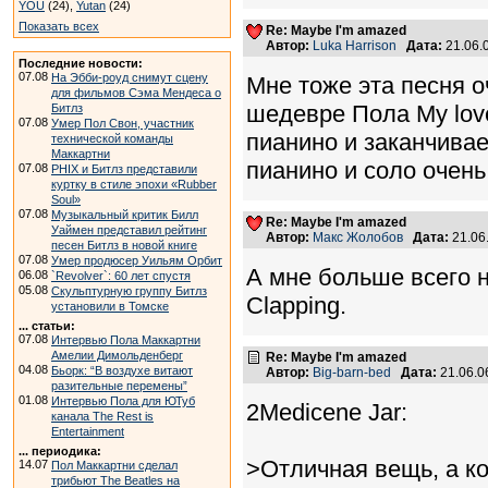
YOU
(24),
Yutan
(24)
Показать всех
Re: Maybe I'm amazed
Автор:
Luka Harrison
Дата:
21.06.
Последние новости:
07.08
На Эбби-роуд снимут сцену
Мне тоже эта песня о
для фильмов Сэма Мендеса о
шедевре Пола My lov
Битлз
07.08
Умер Пол Свон, участник
пианино и заканчивае
технической команды
Маккартни
пианино и соло очень
07.08
PHIX и Битлз представили
куртку в стиле эпохи «Rubber
Soul»
07.08
Музыкальный критик Билл
Re: Maybe I'm amazed
Уаймен представил рейтинг
Автор:
Макс Жолобов
Дата:
21.06
песен Битлз в новой книге
07.08
Умер продюсер Уильям Орбит
А мне больше всего 
06.08
`Revolver`: 60 лет спустя
05.08
Скульптурную группу Битлз
Clapping.
установили в Томске
... статьи:
07.08
Интервью Пола Маккартни
Амелии Димольденберг
Re: Maybe I'm amazed
04.08
Бьорк: “В воздухе витают
Автор:
Big-barn-bed
Дата:
21.06.0
разительные перемены”
01.08
Интервью Пола для ЮТуб
2Medicene Jar:
канала The Rest is
Entertainment
... периодика:
>Отличная вещь, а ко
14.07
Пол Маккартни сделал
трибьют The Beatles на