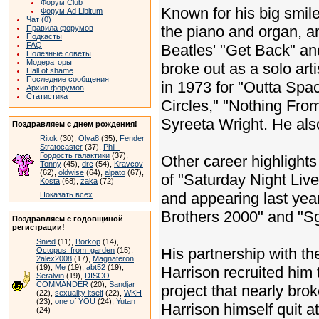
Форум Club
Known for his big smil
Форум Ad Libitum
Чат (0)
the piano and organ, an
Правила форумов
Подкасты
FAQ
Beatles' "Get Back" a
Полезные советы
Модераторы
broke out as a solo ar
Hall of shame
Последние сообщения
in 1973 for "Outta Spac
Архив форумов
Статистика
Circles," "Nothing Fro
Syreeta Wright. He als
Поздравляем с днем рождения!
Ritok
(30),
Olya8
(35),
Fender
Stratocaster
(37),
Phil -
Гордость галактики
(37),
Other career highlights
Tonny
(45),
drc
(54),
Kravcov
(62),
oldwise
(64),
alpato
(67),
of "Saturday Night Liv
Kosta
(68),
zaka
(72)
and appearing last year
Показать всех
Brothers 2000" and "Sg
Поздравляем с годовщиной
регистрации!
Snied
(11),
Borkop
(14),
His partnership with t
Octopus_from_garden
(15),
2alex2008
(17),
Magnateron
(19),
Me
(19),
abt52
(19),
Harrison recruited him 
Seralvin
(19),
DISCO
COMMANDER
(20),
Sandjar
project that nearly b
(22),
sexuality itself
(22),
WKH
(23),
one of YOU
(24),
Yutan
Harrison himself quit a
(24)