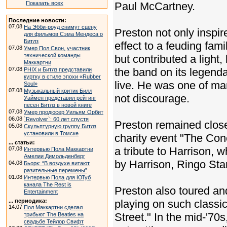
Показать всех
Paul McCartney.
Последние новости:
07.08
На Эбби-роуд снимут сцену
Preston not only inspir
для фильмов Сэма Мендеса о
Битлз
effect to a feuding fami
07.08
Умер Пол Свон, участник
технической команды
but contributed a light
Маккартни
07.08
the band on its legenda
PHIX и Битлз представили
куртку в стиле эпохи «Rubber
live. He was one of man
Soul»
07.08
Музыкальный критик Билл
not discourage.
Уаймен представил рейтинг
песен Битлз в новой книге
07.08
Умер продюсер Уильям Орбит
06.08
`Revolver`: 60 лет спустя
Preston remained close 
05.08
Скульптурную группу Битлз
установили в Томске
charity event "The Con
... статьи:
a tribute to Harrison, 
07.08
Интервью Пола Маккартни
Амелии Димольденберг
by Harrison, Ringo Sta
04.08
Бьорк: “В воздухе витают
разительные перемены”
01.08
Интервью Пола для ЮТуб
канала The Rest is
Preston also toured an
Entertainment
... периодика:
playing on such classi
14.07
Пол Маккартни сделал
Street." In the mid-'70
трибьют The Beatles на
свадьбе Тейлор Свифт