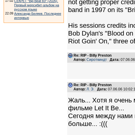
not getting proper cred
17.02
СЕКРЕТ "Big Beat 83" (2026).
Первый мерсибит-альбом на
band in 1997 on its "Br
русском языке
22.09
Александр Беляев. Последнее
интервью
His sessions credits in
Bob Dylan's "Blood on 
Riot Goin' On," three o
Re: RIP - Billy Preston
Автор:
Сироткиндт
Дата:
07.06.0
Re: RIP - Billy Preston
Автор:
Л. Э.
Дата:
07.06.06 10:02
Жаль... Хотя я очень
фильме Let It Be...
Сегодня между нами и
больше... :(((