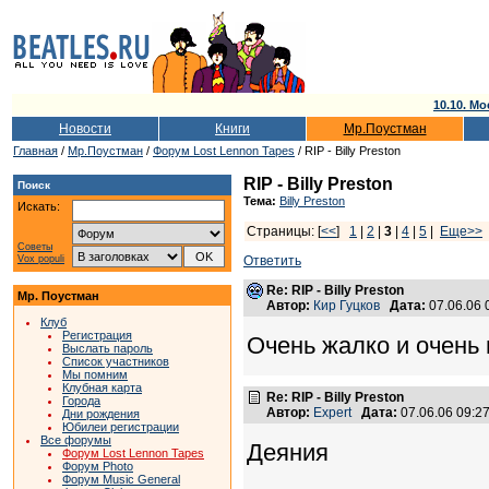
10.10. Мо
Новости
Книги
Мр.Поустман
Главная
/
Мр.Поустман
/
Форум Lost Lennon Tapes
/ RIP - Billy Preston
RIP - Billy Preston
Поиск
Тема:
Billy Preston
Искать:
Страницы: [
<<
]
1
|
2
|
3
|
4
|
5
|
Еще>>
Советы
Vox populi
Ответить
Re: RIP - Billy Preston
Мр. Поустман
Автор:
Кир Гуцков
Дата:
07.06.06
Клуб
Регистрация
Очень жалко и очень г
Выслать пароль
Список участников
Мы помним
Клубная карта
Re: RIP - Billy Preston
Города
Автор:
Expert
Дата:
07.06.06 09:
Дни рождения
Юбилеи регистрации
Все форумы
Деяния
Форум Lost Lennon Tapes
Форум Photo
Форум Music General