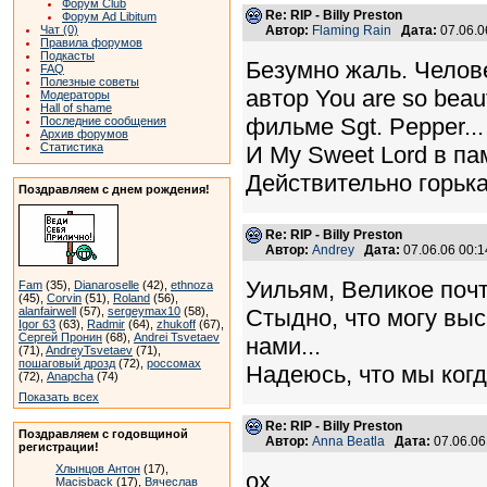
Форум Club
Re: RIP - Billy Preston
Форум Ad Libitum
Чат (0)
Автор:
Flaming Rain
Дата:
07.06.0
Правила форумов
Подкасты
Безумно жаль. Челов
FAQ
Полезные советы
автор You are so bea
Модераторы
Hall of shame
фильме Sgt. Pepper...
Последние сообщения
Архив форумов
Статистика
И My Sweet Lord в па
Действительно горькая
Поздравляем с днем рождения!
Re: RIP - Billy Preston
Автор:
Andrey
Дата:
07.06.06 00:
Уильям, Великое почт
Fam
(35),
Dianaroselle
(42),
ethnoza
(45),
Corvin
(51),
Roland
(56),
alanfairwell
(57),
sergeymax10
(58),
Стыдно, что могу выск
Igor 63
(63),
Radmir
(64),
zhukoff
(67),
Сергей Пронин
(68),
Andrei Tsvetaev
нами...
(71),
AndreyTsvetaev
(71),
пошаговый дрозд
(72),
россомах
Надеюсь, что мы когд
(72),
Anapcha
(74)
Показать всех
Re: RIP - Billy Preston
Поздравляем с годовщиной
Автор:
Anna Beatla
Дата:
07.06.0
регистрации!
Хлынцов Антон
(17),
ох...
Macisback
(17),
Вячеслав