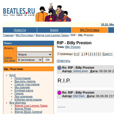
10.10. Мо
Новости
Книги
Мр.Поустман
Главная
/
Мр.Поустман
/
Форум Lost Lennon Tapes
/ RIP - Billy Preston
RIP - Billy Preston
Поиск
Тема:
Billy Preston
Искать:
Страницы: [
<<
]
1
|
2
|
3
|
4
|
5
|
Еще>>
Советы
Vox populi
Ответить
Re: RIP - Billy Preston
Мр. Поустман
Автор:
JohnLenin
Дата:
06.06.06 
Клуб
Регистрация
R.I.P.
Выслать пароль
Список участников
Мы помним
Клубная карта
Re: RIP - Billy Preston
Города
Автор:
Old Den
Дата:
06.06.06 23
Дни рождения
Юбилеи регистрации
Все форумы
.....
Форум Lost Lennon Tapes
Форум Photo
Форум Music General