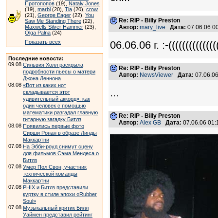
Протопопов
(19),
Nataly Jones
(19),
marbl
(20),
Tia
(20),
crow
(21),
George Eager
(22),
You
Re: RIP - Billy Preston
Saw Me Standing There
(22),
Maxwells Silver Hammer
(23),
Автор:
mary_live
Дата:
07.06.06 0
Olga Palna
(24)
Показать всех
06.06.06 г. :-(((((((((((((((
Последние новости:
09.08
Сильвия Холл раскрыла
Re: RIP - Billy Preston
подробности пьесы о матери
Автор:
NewsViewer
Дата:
07.06.0
Джона Леннона
08.08
«Вот из каких нот
...
складывается этот
удивительный аккорд»: как
один человек с помощью
математики разгадал главную
Re: RIP - Billy Preston
гитарную загадку Битлз
Автор:
Alex GB
Дата:
07.06.06 01
08.08
Появились первые фото
Сирши Ронан в образе Линды
Маккартни
07.08
На Эбби-роуд снимут сцену
для фильмов Сэма Мендеса о
Битлз
07.08
Умер Пол Свон, участник
технической команды
Маккартни
07.08
PHIX и Битлз представили
куртку в стиле эпохи «Rubber
Soul»
07.08
Музыкальный критик Билл
Уаймен представил рейтинг