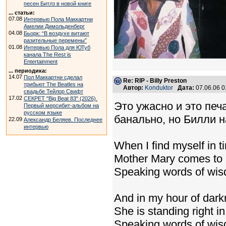
песен Битлз в новой книге
... статьи:
07.08
Интервью Пола Маккартни
Амелии Димольденберг
04.08
Бьорк: “В воздухе витают
разительные перемены”
01.08
Интервью Пола для ЮТуб
канала The Rest is
Entertainment
... периодика:
14.07
Пол Маккартни сделал
Re: RIP - Billy Preston
трибьют The Beatles на
Автор:
Konduktor
Дата:
07.06.06 
свадьбе Тейлор Свифт
17.02
СЕКРЕТ "Big Beat 83" (2026).
Это ужасно и это печа
Первый мерсибит-альбом на
русском языке
банально, но Билли н
22.09
Александр Беляев. Последнее
интервью
When I find myself in t
Mother Mary comes to
Speaking words of wisd
And in my hour of dar
She is standing right in
Speaking words of wisd