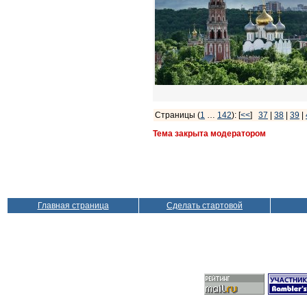
Страницы (
1
…
142
): [
<<
]
37
|
38
|
39
|
Тема закрыта модератором
Главная страница
Сделать стартовой