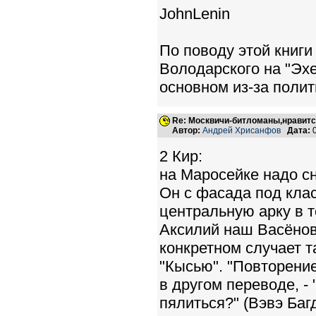
JohnLenin
По поводу этой книг
Володарского на "Эхе
основном из-за поли
Re: Москвичи-битломаны,нравитс
Автор:
Андрей Хрисанфов
Дата:
0
2 Кир:
на Маросейке надо сн
Он с фасада под клас
центральную арку в т
Аксилий наш Васёнов,
конкретном случает т
"Кысью". "Повторение
в другом переводе, - 
пялиться?" (Вэвэ Баг