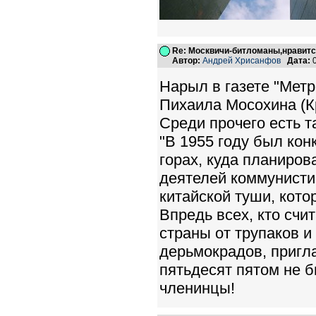
Re: Москвичи-битломаны,нравитс
Автор:
Андрей Хрисанфов
Дата:
0
Нарыл в газете "Метр
Пихаила Мосохина (Кр
Среди прочего есть т
"В 1955 году был кон
горах, куда планиров
деятелей коммунисти
китайской туши, кот
Впредь всех, кто сч
страны от трупаков 
дерьмокрадов, пригла
пятьдесят пятом не б
членинцы!