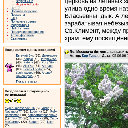
церковь на легавых з
Форум Club
Форум Ad Libitum
улица одно время на
Чат (0)
Правила форумов
Власьевны, дык. А л
Подкасты
FAQ
Полезные советы
зарабатывая небезыз
Модераторы
Hall of shame
Св.Климент, между пр
Последние сообщения
Архив форумов
храм, ему посвящённый
Статистика
Поздравляем с днем рождения!
Re: Москвичи-битломаны,нравитс
Евгений Бик
(35),
Димедролл
Автор:
Кир Гуцков
Дата:
05.06.06
(36),
Zapple
(40),
Игорь7354
(40),
Katrina
(42),
Rory Storm
(43),
AlexYar
(61),
Arshack
(63),
Borick London
(65),
stjohnswood
(66),
Андрей
Хрисанфов
(77)
Показать всех
Поздравляем с годовщиной
регистрации!
evgen_menschov_76
(5),
Yurry
(16),
Navigator77
(16),
Ludo4ka
(17),
Polly
Beatloman
(18),
satanafrompashkovo
(19),
Sion22
(20),
Arshack
(20),
Саша
McCartney
(22),
Басист
(22),
Nich
(22)