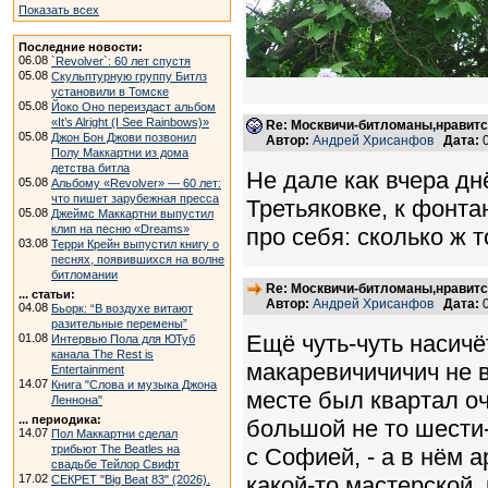
Показать всех
Последние новости:
06.08
`Revolver`: 60 лет спустя
05.08
Скульптурную группу Битлз
установили в Томске
05.08
Йоко Оно переиздаст альбом
«It’s Alright (I See Rainbows)»
Re: Москвичи-битломаны,нравитс
05.08
Джон Бон Джови позвонил
Автор:
Андрей Хрисанфов
Дата:
0
Полу Маккартни из дома
детства битла
Не дале как вчера д
05.08
Альбому «Revolver» — 60 лет:
что пишет зарубежная пресса
Третьяковке, к фонтан
05.08
Джеймс Маккартни выпустил
клип на песню «Dreams»
про себя: сколько ж 
03.08
Терри Крейн выпустил книгу о
песнях, появившихся на волне
битломании
Re: Москвичи-битломаны,нравитс
... статьи:
Автор:
Андрей Хрисанфов
Дата:
0
04.08
Бьорк: “В воздухе витают
разительные перемены”
Ещё чуть-чуть насич
01.08
Интервью Пола для ЮТуб
канала The Rest is
макаревичичичич не в
Entertainment
14.07
Книга "Слова и музыка Джона
месте был квартал оч
Леннона"
... периодика:
большой не то шести
14.07
Пол Маккартни сделал
трибьют The Beatles на
с Софией, - а в нём 
свадьбе Тейлор Свифт
17.02
какой-то мастерской,
СЕКРЕТ "Big Beat 83" (2026).