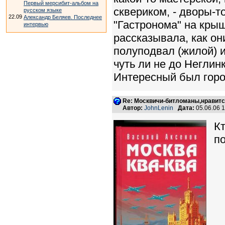
Первый мерсибит-альбом на
сквериком, - дворы-т
русском языке
22.09
Александр Беляев. Последнее
"Гастронома" на кры
интервью
рассказывала, как он
полуподвал (жилой) и
чуть ли не до Неглин
Интересный был горо
Re: Москвичи-битломаны,нравитс
Автор:
JohnLenin
Дата:
05.06.06 
К
п