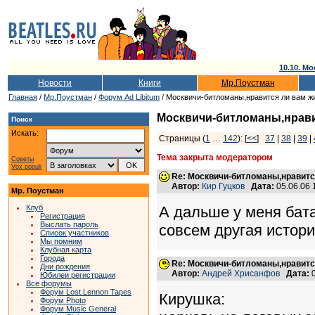
10.10. Мо
Новости
Книги
Мр.Поустман
Главная
/
Мр.Поустман
/
Форум Ad Libitum
/ Москвичи-битломаны,нравится ли вам ж
Москвичи-битломаны,нрави
Поиск
Искать:
Страницы (
1
…
142
): [
<<
]
37
|
38
|
39
|
Тема закрыта модератором
Советы
Vox populi
Re: Москвичи-битломаны,нравитс
Автор:
Кир Гуцков
Дата:
05.06.06
Мр. Поустман
Клуб
А дальше у меня бата
Регистрация
Выслать пароль
совсем другая история
Список участников
Мы помним
Клубная карта
Города
Re: Москвичи-битломаны,нравитс
Дни рождения
Автор:
Андрей Хрисанфов
Дата:
0
Юбилеи регистрации
Все форумы
Форум Lost Lennon Tapes
Кирушка:
Форум Photo
Форум Music General