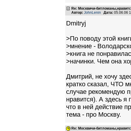
Re: Москвичи-битломаны,нравитс
Автор:
JohnLenin
Дата:
05.06.06 
Dmitryj
>По поводу этой кни
>мнение - Володарско
>книга не понравилас
>начинки. Чем она х
Дмитрий, не хочу зде
кратко сказал, ЧТО мн
случае рекомендую п
нравится). А здесь я
что в ней действие пр
тема - про Москву.
Re: Москвичи-битломаны,нравитс