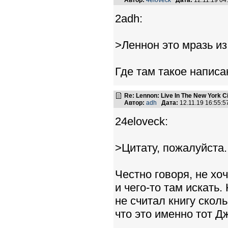
Автор:
4eloveck
Дата:
12.11.19 0
2adh:
>Леннон это мразь из
Где там такое написа
Re: Lennon: Live In The New York C
Автор:
adh
Дата:
12.11.19 16:55:
24eloveck:
>Цитату, пожалуйста.
Честно говоря, не хо
и чего-то там искать
не считал книгу сколь
что это именно тот Д