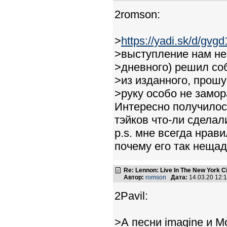
2romson:
>
https://yadi.sk/d/gv
>выступление нам не 
>дневного) решил соб
>из изданного, прошу
>руку особо не замор
Интересно получилось
тэйков что-ли сделал
p.s. мне всегда нрав
почему его так нещад
Re: Lennon: Live In The New York C
Автор:
romson
Дата:
14.03.20 12
2Pavil:
>А песни imagine и M