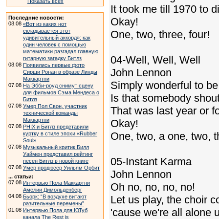
Показать всех
It took me till 1970 to di
Последние новости:
Okay!
08.08
«Вот из каких нот
складывается этот
One, two, three, four!
удивительный аккорд»: как
один человек с помощью
математики разгадал главную
04-Well, Well, Well
гитарную загадку Битлз
08.08
Появились первые фото
John Lennon
Сирши Ронан в образе Линды
Маккартни
Simply wonderful to be h
07.08
На Эбби-роуд снимут сцену
для фильмов Сэма Мендеса о
Is that somebody shout
Битлз
07.08
Умер Пол Свон, участник
That was last year or f
технической команды
Маккартни
Okay!
07.08
PHIX и Битлз представили
One, two, a one, two, t
куртку в стиле эпохи «Rubber
Soul»
07.08
Музыкальный критик Билл
Уаймен представил рейтинг
05-Instant Karma
песен Битлз в новой книге
07.08
Умер продюсер Уильям Орбит
John Lennon
... статьи:
07.08
Интервью Пола Маккартни
Oh no, no, no, no!
Амелии Димольденберг
04.08
Бьорк: “В воздухе витают
Let us play, the choir 
разительные перемены”
'cause we're all alone 
01.08
Интервью Пола для ЮТуб
канала The Rest is