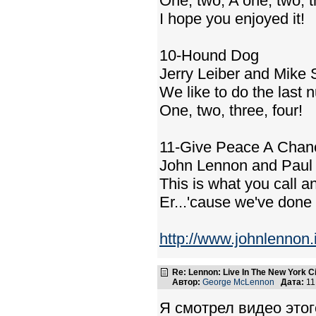
One, two, A one, two, t
I hope you enjoyed it!
10-Hound Dog
Jerry Leiber and Mike S
We like to do the last
One, two, three, four!
11-Give Peace A Chan
John Lennon and Paul
This is what you call a
Er...'cause we've done
http://www.johnlennon.i
Re: Lennon: Live In The New York C
Автор:
George McLennon
Дата:
11
Я смотрел видео этого