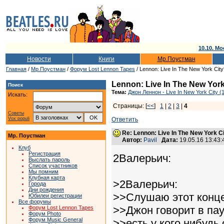
10.10. Мо
Новости
Книги
Мр.Поустман
Главная
/
Мр.Поустман
/
Форум Lost Lennon Tapes
/ Lennon: Live In The New York City
Lennon: Live In The New York
Поиск
Тема:
Джон Леннон - Live In New York City (
Искать:
Страницы: [
<<
]
1
|
2
|
3
|
4
Советы
Vox populi
Ответить
Re: Lennon: Live In The New York C
Мр. Поустман
Автор:
Pavil
Дата:
19.05.16 13:43
Клуб
Регистрация
2Валерьич:
Выслать пароль
Список участников
Мы помним
Клубная карта
>2Валерьич:
Города
Дни рождения
>>Слушаю этот конце
Юбилеи регистрации
Все форумы
>>Джон говорит в па
Форум Lost Lennon Tapes
Форум Photo
Форум Music General
>>есть у кого нибудь 