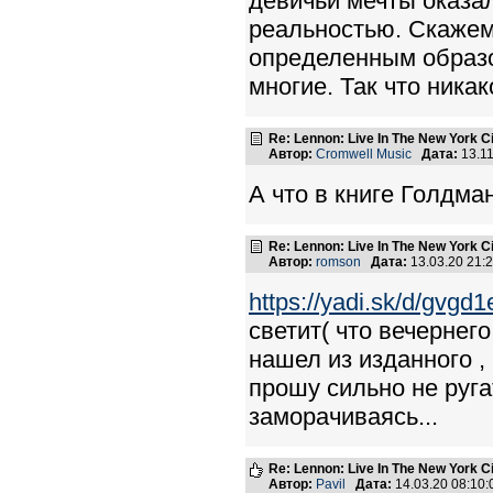
девичьи мечты оказа
реальностью. Скажем
определенным образо
многие. Так что ника
Re: Lennon: Live In The New York C
Автор:
Cromwell Music
Дата:
13.1
А что в книге Голдм
Re: Lennon: Live In The New York C
Автор:
romson
Дата:
13.03.20 21
https://yadi.sk/d/gvg
светит( что вечернего
нашел из изданного ,
прошу сильно не руга
заморачиваясь...
Re: Lennon: Live In The New York C
Автор:
Pavil
Дата:
14.03.20 08:10