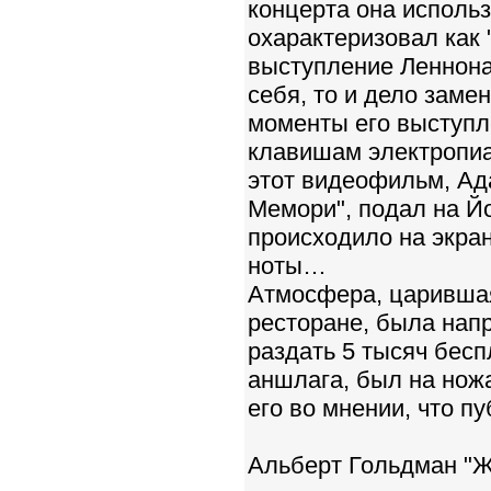
концерта она использ
охарактеризовал как
выступление Леннона
себя, то и дело зам
моменты его выступл
клавишам электропиа
этот видеофильм, Ад
Мемори", подал на Йок
происходило на экран
ноты…
Атмосфера, царившая
ресторане, была нап
раздать 5 тысяч бесп
аншлага, был на ножа
его во мнении, что п
Альберт Гольдман "Ж