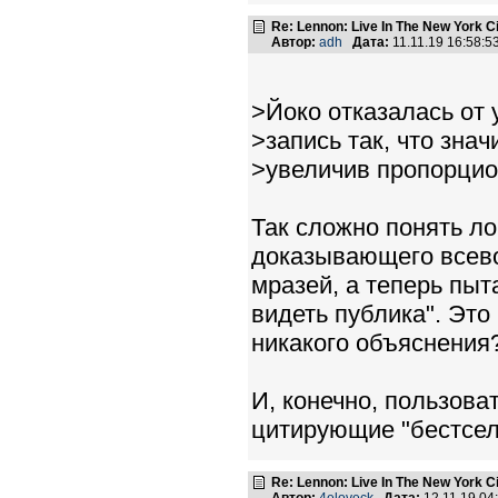
Re: Lennon: Live In The New York C
Автор:
adh
Дата:
11.11.19 16:58:
>Йоко отказалась от
>запись так, что зна
>увеличив пропорцио
Так сложно понять ло
доказывающего всево
мразей, а теперь пыта
видеть публика". Это
никакого объяснения
И, конечно, пользова
цитирующие "бестсел
Re: Lennon: Live In The New York C