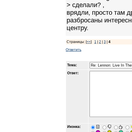
> сделали? ,
врядли, просто там д
разбросаны интересне
центру.
Страницы: [
<<
]
1
|
2
|
3
|
4
Ответить
Тема:
Ответ:
Иконка: