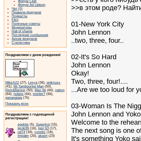
Форум Club
Форум Ad Libitum
>>в этом роде? Найти 
Чат (0)
Правила форумов
Подкасты
FAQ
01-New York City
Полезные советы
Модераторы
John Lennon
Hall of shame
Последние сообщения
..two, three, four..
Архив форумов
Статистика
Поздравляем с днем рождения!
02-It's So Hard
John Lennon
Okay!
Two, three, four!....
Mikich22
(27),
Lesya
(36),
gniknuss
(41),
Mr.Tambourine Man
(50),
...Are we too loud for 
Rick&Backer
(50),
Max 66
(60),
nabon
(64),
nolans
(64),
monter7
(66),
ganapataja
(75)
Показать всех
03-Woman Is The Nigg
John Lennon and Yok
Поздравляем с годовщиной
регистрации!
Welcome to the rehear
egoktis
(5),
Superkot
(15),
igrok99
(16),
Igor 63
(17),
The next song is one o
od74
(18),
уоллес
(18),
Impaler
(20),
akash
(23)
It's something Yoko sai