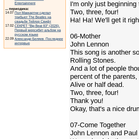
I'm only just beginning
Entertainment
... периодика:
Two, three, four!
14.07
Пол Маккартни сделал
трибьют The Beatles на
Ha! Ha! We'll get it righ
свадьбе Тейлор Свифт
17.02
СЕКРЕТ "Big Beat 83" (2026).
Первый мерсибит-альбом на
06-Mother
русском языке
22.09
Александр Беляев. Последнее
John Lennon
интервью
This song is another s
Rolling Stones.
And a lot of people tho
percent of the parents,
Alive or half dead.
Two, three, four!
Thank you!
Okay, that's a nice dru
07-Come Together
John Lennon and Paul