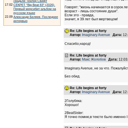
свадьбе Тейлор Свифт
17.02
СЕКРЕТ "Big Beat 83" (2026).
Говорят: "жизнь начинается в сорок ле
Первый мерсибит-альбом на
возраст - лишь состояние души".
русском языке
Если это - правда,
22.09
Александр Беляев. Последнее
значит, я 39 лет был мертвецом!
интервью
Re: Life begins at forty
Автор:
Imaginary Avenue
Дата:
12.
Спасибо,народ!
Re: Life begins at forty
Автор:
Макс Жолобов
Дата:
12.03
Imaginary Avenue, не за что. Пожалуйст
Без обид.
Re: Life begins at forty
Автор:
Imaginary Avenue
Дата:
12.
2Голубяка:
Хорошо!
2BeatSister:
Я точно помню,в тексте было именно I 