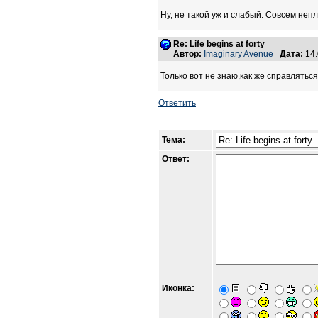
Ну, не такой уж и слабый. Совсем неп
Re: Life begins at forty
Автор:
Imaginary Avenue
Дата:
14.
Только вот не знаю,как же справлятьс
Ответить
Тема:
Ответ:
Иконка: