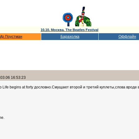
10.10. Москва. The Beatles Festival
Мр.Поустман
Барахолка
Оффлайн
03.06 16:53:23
Life begins at forty дословно.Смущают второй и третий куплеты,слова вроде 
ne.