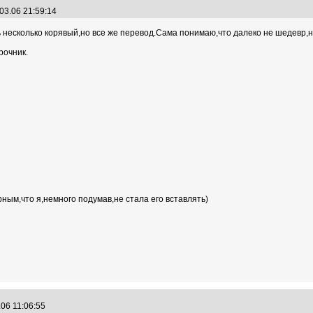
03.06 21:59:14
есколько корявый,но все же перевод.Сама понимаю,что далеко не шедевр,но 
рочник.
ным,что я,немного подумав,не стала его вставлять)
.06 11:06:55