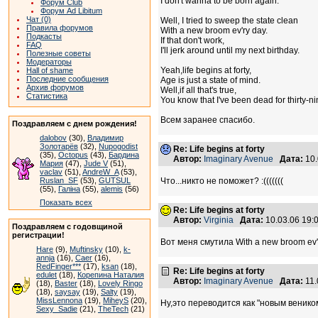
I don't wanna to be born again.
Форум Club
Форум Ad Libitum
Чат (0)
Well, I tried to sweep the state clean
Правила форумов
With a new broom ev'ry day.
Подкасты
If that don't work,
FAQ
I'll jerk around until my next birthday.
Полезные советы
Модераторы
Yeah,life begins at forty,
Hall of shame
Последние сообщения
Age is just a state of mind.
Архив форумов
Well,if all that's true,
Статистика
You know that I've been dead for thirty-ni
Всем заранее спасибо.
Поздравляем с днем рождения!
dalobov
(30),
Владимир
Золотарёв
(32),
Nupogodist
Re: Life begins at forty
(35),
Octopus
(43),
Бардина
Автор:
Imaginary Avenue
Дата:
10.
Мария
(47),
Jude V
(51),
vaclav
(51),
AndreW_A
(53),
Ruslan_SF
(53),
GUTSUL
Что...никто не поможет? :(((((((
(55),
Галіна
(55),
alemis
(56)
Показать всех
Re: Life begins at forty
Автор:
Virginia
Дата:
10.03.06 19
Поздравляем с годовщиной
регистрации!
Вот меня смутила With a new broom ev'
Hare
(9),
Muftinsky
(10),
k-
annja
(16),
Caer
(16),
RedFinger***
(17),
ksan
(18),
Re: Life begins at forty
edulet
(18),
Корепина Наталия
Автор:
Imaginary Avenue
Дата:
11.
(18),
Baster
(18),
Lovely Ringo
(18),
saysay
(19),
Salty
(19),
MissLennona
(19),
MiheyS
(20),
Ну,это переводится как "новым веником
Sexy_Sadie
(21),
TheTech
(21)