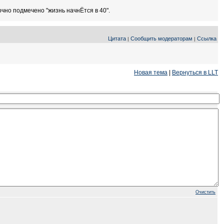
очно подмечено "жизнь начнЁтся в 40".
Цитата
Сообщить модераторам
Ссылка
|
|
Новая тема
|
Вернуться в LLT
Очистить