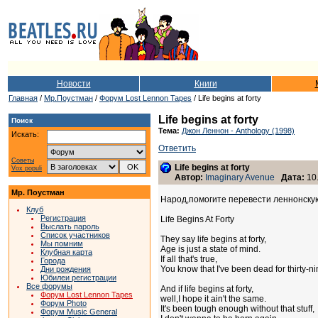
Новости
Книги
Главная
/
Мр.Поустман
/
Форум Lost Lennon Tapes
/ Life begins at forty
Life begins at forty
Поиск
Тема:
Джон Леннон - Anthology (1998)
Искать:
Ответить
Советы
Life begins at forty
Vox populi
Автор:
Imaginary Avenue
Дата:
10.
Мр. Поустман
Народ,помогите перевести леннонскую 
Клуб
Регистрация
Life Begins At Forty
Выслать пароль
Список участников
They say life begins at forty,
Мы помним
Age is just a state of mind.
Клубная карта
If all that's true,
Города
You know that I've been dead for thirty-ni
Дни рождения
Юбилеи регистрации
Все форумы
And if life begins at forty,
Форум Lost Lennon Tapes
well,I hope it ain't the same.
Форум Photo
It's been tough enough without that stuff,
Форум Music General