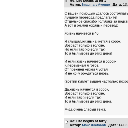
Re: Life begins at forty
Автор:
Imaginary Avenue
Дата:
13.
С вашей помощью удалось состряпать н
лучшего перевода,предлагайте!
Отдельное спасибо Голубяке за подст
А вот и он,мой корявый перевод:
Жизнь начнется в 40
Я слышал,жизнь начнется в сорок,
Возраст только в голове.
Но если так (но если так),
То я был мертв до этих дней!
И если жизнь начнется в сорок-
К переменам я готов.
От прежней жизни я устал
И не хочу рождаться вновь.
(третий куплет вышел настолько позор
Да,жизнь начнется в сорок,
Возраст только в голове.
И если так (и если так),
То я был мертв до этих дней.
М-да,очень слабый текст.
Re: Life begins at forty
Автор:
Макс Жолобов
Дата:
14.03