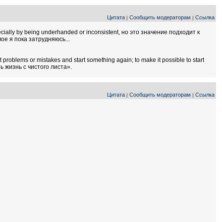
Цитата
Сообщить модераторам
Ссылка
|
|
ecially by being underhanded or inconsistent, но это значение подходит к
е я пока затрудняюсь...
oblems or mistakes and start something again; to make it possible to start
ть жизнь с чистого листа».
Цитата
Сообщить модераторам
Ссылка
|
|