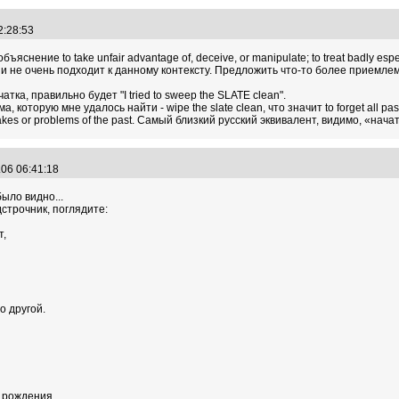
22:28:53
ъяснение to take unfair advantage of, deceive, or manipulate; to treat badly esp
 не очень подходит к данному контексту. Предложить что-то более приемлемо
атка, правильно будет "I tried to sweep the SLATE clean".
торую мне удалось найти - wipe the slate clean, что значит to forget all past pr
stakes or problems of the past. Самый близкий русский эквивалент, видимо, «нача
.06 06:41:18
было видно...
строчник, поглядите:
т,
о другой.
 рождения.