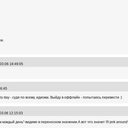
ne.
03.06 18:49:05
:06:45
ry day - судя по всему, идиома. Выйду в оффлайн - попытаюсь перевести :)
03.06 12:15:03
 каждый день"-видимо в переносном значении.А вот что значит I'll jerk around