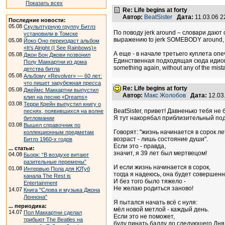
Показать всех
Re: Life begins at forty
Автор:
BeatSister
Дата:
11.03.06 
Последние новости:
05.08
Скульптурную группу Битлз
По поводу jerk around – словари дают об
установили в Томске
выражению to jerk SOMEBODY around, и
05.08
Йоко Оно переиздаст альбом
«It’s Alright (I See Rainbows)»
А еще - в начале третьего куплета опеч
05.08
Джон Бон Джови позвонил
Единственная подходящая сюда идиома, ко
Полу Маккартни из дома
something again, without any of the mi
детства битла
05.08
Альбому «Revolver» — 60 лет:
что пишет зарубежная пресса
Re: Life begins at forty
05.08
Джеймс Маккартни выпустил
Автор:
Макс Жолобов
Дата:
12.03
клип на песню «Dreams»
03.08
Терри Крейн выпустил книгу о
BeatSister, привет! Давненько тебя не 
песнях, появившихся на волне
Я тут накорябал приблизительный под
битломании
03.08
Вышел справочник по
Говорят: "жизнь начинается в сорок ле
коллекционным предметам
возраст - лишь состояние души".
Битлз 1960-х годов
Если это - правда,
... статьи:
значит, я 39 лет был мертвецом!
04.08
Бьорк: “В воздухе витают
разительные перемены”
И если жизнь начинается в сорок,
01.08
Интервью Пола для ЮТуб
тогда я надеюсь, она будет совершенн
канала The Rest is
И без того было тяжело -
Entertainment
Не желаю родиться заново!
14.07
Книга "Слова и музыка Джона
Леннона"
Я пытался начать всё с нуля:
... периодика:
мёл новой метлой - каждый день.
14.07
Пол Маккартни сделал
Если это не поможет,
трибьют The Beatles на
буду пинать балду до следующего Дня