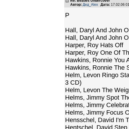
Re: Beatles Undercover
Автор:
Дед_Alex
Дата:
17.02.06 0
Р
Hall, Daryl And John 
Hall, Daryl And John O
Harper, Roy Hats Off
Harper, Roy One Of Tho
Hawkins, Ronnie You 
Hawkins, Ronnie The S
Helm, Levon Ringo Star
3 CD)
Helm, Levon The Weig
Helms, Jimmy Spot Th
Helms, Jimmy Celebra
Helms, Jimmy Focus Of
Hensschel, David I'm T
Hentschel, David Step 