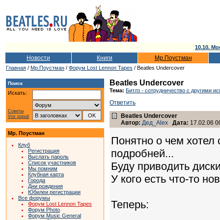
10.10. Мо
Новости
Книги
Мр.Поустман
Главная
/
Мр.Поустман
/
Форум Lost Lennon Tapes
/ Beatles Undercover
Beatles Undercover
Поиск
Тема:
Битлз - сотрудничество с другими и
Искать:
Ответить
Советы
Beatles Undercover
Vox populi
Автор:
Дед_Alex
Дата:
17.02.06 0
Мр. Поустман
Понятно о чем хотел с
Клуб
подробней...
Регистрация
Выслать пароль
Список участников
Буду приводить диски,
Мы помним
Клубная карта
У кого есть что-то но
Города
Дни рождения
Юбилеи регистрации
Все форумы
Теперь:
Форум Lost Lennon Tapes
Форум Photo
Форум Music General