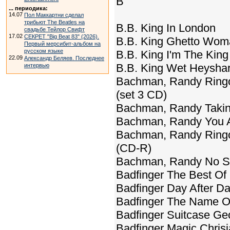
B
... периодика:
14.07
Пол Маккартни сделал
трибьют The Beatles на
B.B. King In London
свадьбе Тейлор Свифт
17.02
СЕКРЕТ "Big Beat 83" (2026).
B.B. King Ghetto Wom
Первый мерсибит-альбом на
русском языке
B.B. King I'm The King
22.09
Александр Беляев. Последнее
B.B. King Wet Heyshar
интервью
Bachman, Randy Ringo 
(set 3 CD)
Bachman, Randy Takin
Bachman, Randy You Ai
Bachman, Randy Ringo S
(CD-R)
Bachman, Randy No Sug
Badfinger The Best Of
Badfinger Day After Da
Badfinger The Name O
Badfinger Suitcase Ge
Badfinger Magic Chris