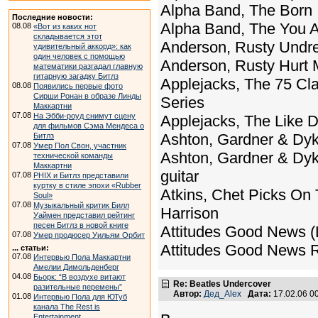
Alpha Band, The Born I
Последние новости:
Alpha Band, The You A
08.08
«Вот из каких нот
складывается этот
Anderson, Rusty Undr
удивительный аккорд»: как
один человек с помощью
Anderson, Rusty Hurt My
математики разгадал главную
гитарную загадку Битлз
Applejacks, The 75 Cl
08.08
Появились первые фото
Сирши Ронан в образе Линды
Series
Маккартни
07.08
На Эбби-роуд снимут сцену
Applejacks, The Like 
для фильмов Сэма Мендеса о
Ashton, Gardner & Dyk
Битлз
07.08
Умер Пол Свон, участник
Ashton, Gardner & Dyke
технической команды
Маккартни
guitar
07.08
PHIX и Битлз представили
куртку в стиле эпохи «Rubber
Atkins, Chet Picks On 
Soul»
07.08
Музыкальный критик Билл
Harrison
Уаймен представил рейтинг
песен Битлз в новой книге
Attitudes Good News (
07.08
Умер продюсер Уильям Орбит
Attitudes Good News 
... статьи:
07.08
Интервью Пола Маккартни
Амелии Димольденберг
04.08
Бьорк: “В воздухе витают
Re: Beatles Undercover
разительные перемены”
Автор:
Дед_Alex
Дата:
17.02.06 0
01.08
Интервью Пола для ЮТуб
канала The Rest is
Entertainment