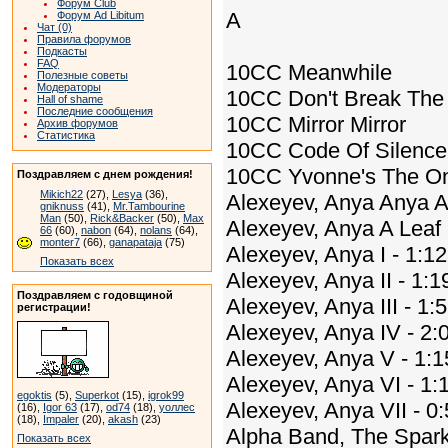
Форум Club
A
Форум Ad Libitum
Чат (0)
Правила форумов
Подкасты
FAQ
10CC Meanwhile
Полезные советы
Модераторы
10CC Don't Break The
Hall of shame
Последние сообщения
10CC Mirror Mirror
Архив форумов
Статистика
10CC Code Of Silence P
10CC Yvonne's The On
Поздравляем с днем рождения!
Mikich22
(27),
Lesya
(36),
Alexeyev, Anya Anya A
gniknuss
(41),
Mr.Tambourine
Man
(50),
Rick&Backer
(50),
Max
Alexeyev, Anya A Leaf
66
(60),
nabon
(64),
nolans
(64),
monter7
(66),
ganapataja
(75)
Alexeyev, Anya I - 1:1
Показать всех
Alexeyev, Anya II - 1:
Поздравляем с годовщиной
Alexeyev, Anya III - 1
регистрации!
Alexeyev, Anya IV - 2:
Alexeyev, Anya V - 1:
Alexeyev, Anya VI - 1:
egoktis
(5),
Superkot
(15),
igrok99
Alexeyev, Anya VII - 0
(16),
Igor 63
(17),
od74
(18),
уоллес
(18),
Impaler
(20),
akash
(23)
Alpha Band, The Spark
Показать всех