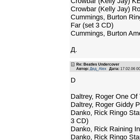
Crowbar (Kelly Jay) K
Crowbar (Kelly Jay) Ro
Cummings, Burton Ring
Far (set 3 CD)
Cummings, Burton Am
Д.
Re: Beatles Undercover
Автор:
Дед_Alex
Дата:
17.02.06 0
D
Daltrey, Roger One Of
Daltrey, Roger Giddy 
Danko, Rick Ringo Star
3 CD)
Danko, Rick Raining I
Danko, Rick Ringo Starr