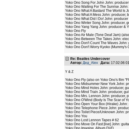
Yoko Ono Song For John John: producer
Yoko Ono Waiting For The Sunrise John
Yoko Ono What A Bastard The World Is J
Yoko Ono What A Mess John: producer, b
Yoko Ono What Did I Do! John: producer
Yoko Ono Winter Song John: producer, g
Yoko Ono Yang Yang John: producer & 
Yoko Ono Fly
Yoko Ono Air Male (Tone Deaf Jam) (also
Yoko Ono Between The Takes John: elect
Yoko Ono Don't Count The Waves John: 
Yoko Ono Don't Worry Kyoko (Mummy's On
Re: Beatles Undercover
Автор:
Дед_Alex
Дата:
17.02.06 0
Y & Z
Yoko Ono Fly (also on Yoko Ono's film "F
Yoko Ono Midsummer New York John: pro
Yoko Ono Mind Holes John: producer, gu
Yoko Ono Mind Train John: producer, gu
Yoko Ono Mrs. Lennon John: producer, 
Yoko Ono O'Wind (Body Is The Scar of Yo
Yoko Ono Open Your Box (Hirake) John: 
Yoko Ono Telephone Piece John: produc
Yoko Ono Toilet Piece/Unknown John: pro
Yoko Ono You
Yoko Ono Lost Lennon Tapes # 62
Yoko Ono Move On Fast [live] John: guita
Yoko Ono Imagine, Album DVD