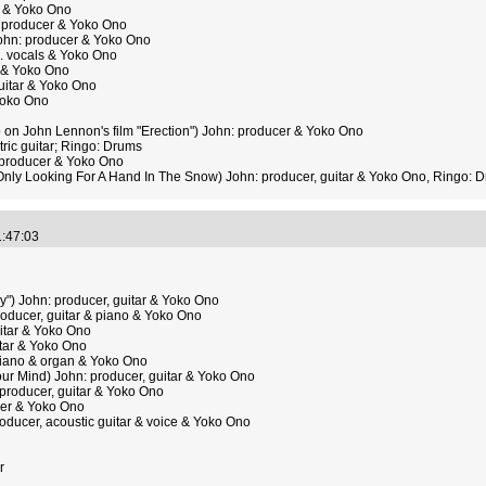
 & Yoko Ono
: producer & Yoko Ono
ohn: producer & Yoko Ono
. vocals & Yoko Ono
 & Yoko Ono
uitar & Yoko Ono
Yoko Ono
 on John Lennon's film "Erection") John: producer & Yoko Ono
ric guitar; Ringo: Drums
producer & Yoko Ono
ly Looking For A Hand In The Snow) John: producer, guitar & Yoko Ono, Ringo: 
1:47:03
ly") John: producer, guitar & Yoko Ono
ducer, guitar & piano & Yoko Ono
itar & Yoko Ono
itar & Yoko Ono
piano & organ & Yoko Ono
ur Mind) John: producer, guitar & Yoko Ono
producer, guitar & Yoko Ono
er & Yoko Ono
ducer, acoustic guitar & voice & Yoko Ono
r