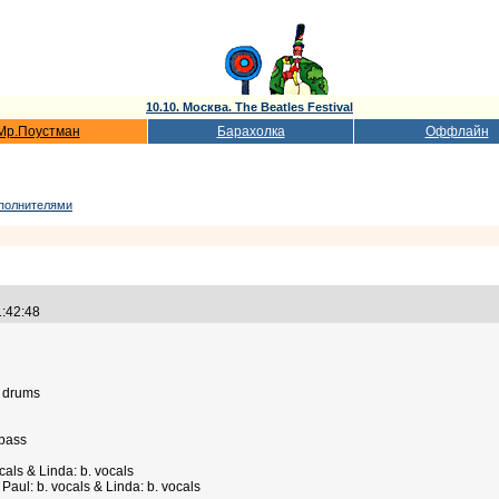
10.10. Москва. The Beatles Festival
Мр.Поустман
Барахолка
Оффлайн
сполнителями
1:42:48
: drums
 bass
cals & Linda: b. vocals
Paul: b. vocals & Linda: b. vocals