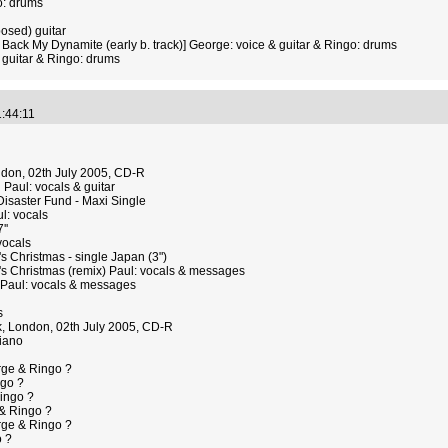
o: drums
osed) guitar
 Back My Dynamite (early b. track)] George: voice & guitar & Ringo: drums
 guitar & Ringo: drums
1:44:11
ndon, 02th July 2005, CD-R
Paul: vocals & guitar
 Disaster Fund - Maxi Single
ul: vocals
''
 vocals
's Christmas - single Japan (3")
t's Christmas (remix) Paul: vocals & messages
d Paul: vocals & messages
s
rk, London, 02th July 2005, CD-R
piano
rge & Ringo ?
go ?
ingo ?
 & Ringo ?
ge & Ringo ?
o ?