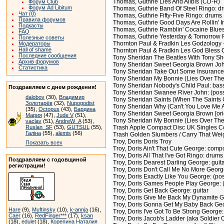
Thomas, Guthrie Lies And Alibis (CD-R)
Форум Club
Форум Ad Libitum
Thomas, Guthrie Band Of Steel Ringo: d
Чат (0)
Thomas, Guthrie Fifty-Five Ringo: drums
Правила форумов
Thomas, Guthrie Good Days Are Rollin' I
Подкасты
Thomas, Guthrie Ramblin' Cocaine Blue
FAQ
Thomas, Guthrie Yesterday & Tomorrow 
Полезные советы
Thornton Paul & Fradkin Les Godzology 
Модераторы
Hall of shame
Thornton Paul & Fradkin Les God Bless Cal
Последние сообщения
Tony Sheridan The Beatles With Tony Sh
Архив форумов
Tony Sheridan Sweet Georgia Brown John: 
Статистика
Tony Sheridan Take Out Some Insurance 
Tony Sheridan My Bonnie (Lies Over The O
Tony Sheridan Nobody's Child Paul: bas
Поздравляем с днем рождения!
Tony Sheridan Swanee River John: (possib
dalobov
(30),
Владимир
Tony Sheridan Saints (When The Saints Go
Золотарёв
(32),
Nupogodist
Tony Sheridan Why (Can't You Love Me Aga
(35),
Octopus
(43),
Бардина
Tony Sheridan Sweet Georgia Brown [origin
Мария
(47),
Jude V
(51),
Tony Sheridan My Bonnie (Lies Over The O
vaclav
(51),
AndreW_A
(53),
Ruslan_SF
(53),
GUTSUL
(55),
Trash Apple Compact Disc UK Singles Co
Галіна
(55),
alemis
(56)
Trash Golden Slumbers / Carry That Weig
Troy, Doris Doris Troy
Показать всех
Troy, Doris Ain't That Cute George: compo
Troy, Doris All That I've Got Ringo: drums
Поздравляем с годовщиной
Troy, Doris Dearest Darling George: guit
регистрации!
Troy, Doris Don't Call Me No More Georg
Troy, Doris Exactly Like You George: (po
Troy, Doris Games People Play George: (
Troy, Doris Get Back George: guitar
Troy, Doris Give Me Back My Dynamite G
Troy, Doris Gonna Get My Baby Back Geo
Hare
(9),
Muftinsky
(10),
k-annja
(16),
Troy, Doris I've Got To Be Strong George
Caer
(16),
RedFinger***
(17),
ksan
Troy, Doris Jacob's Ladder (aka Soldier 
(18),
edulet
(18),
Корепина Наталия