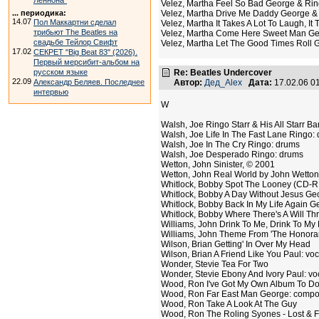
Леннона"
Velez, Martha Feel So Bad George & Rin
... периодика:
Velez, Martha Drive Me Daddy George &
14.07
Пол Маккартни сделал
Velez, Martha It Takes A Lot To Laugh, It
трибьют The Beatles на
Velez, Martha Come Here Sweet Man Ge
свадьбе Тейлор Свифт
Velez, Martha Let The Good Times Roll 
17.02
СЕКРЕТ "Big Beat 83" (2026).
Первый мерсибит-альбом на
русском языке
Re: Beatles Undercover
22.09
Александр Беляев. Последнее
Автор:
Дед_Alex
Дата:
17.02.06 0
интервью
W
Walsh, Joe Ringo Starr & His All Starr B
Walsh, Joe Life In The Fast Lane Ringo:
Walsh, Joe In The Cry Ringo: drums
Walsh, Joe Desperado Ringo: drums
Wetton, John Sinister, © 2001
Wetton, John Real World by John Wetton
Whitlock, Bobby Spot The Looney (CD-R
Whitlock, Bobby A Day Without Jesus Geo
Whitlock, Bobby Back In My Life Again Ge
Whitlock, Bobby Where There's A Will Thr
Williams, John Drink To Me, Drink To M
Williams, John Theme From 'The Honorary
Wilson, Brian Getting' In Over My Head
Wilson, Brian A Friend Like You Paul: voc
Wonder, Stevie Tea For Two
Wonder, Stevie Ebony And Ivory Paul: vo
Wood, Ron I've Got My Own Album To D
Wood, Ron Far East Man George: compos
Wood, Ron Take A Look At The Guy
Wood, Ron The Roling Syones - Lost & F