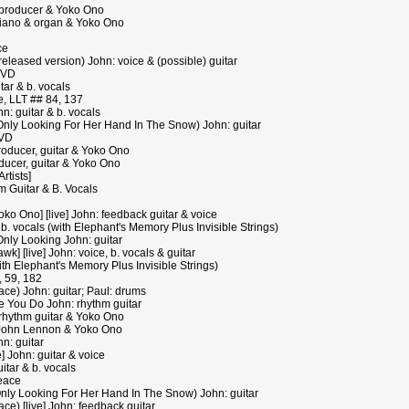
producer & Yoko Ono
piano & organ & Yoko Ono
ce
leased version) John: voice & (possible) guitar
DVD
tar & b. vocals
, LLT ## 84, 137
n: guitar & b. vocals
ly Looking For Her Hand In The Snow) John: guitar
DVD
producer, guitar & Yoko Ono
oducer, guitar & Yoko Ono
rtists]
 Guitar & B. Vocals
ko Ono] [live] John: feedback guitar & voice
b. vocals (with Elephant's Memory Plus Invisible Strings)
ly Looking John: guitar
] [live] John: voice, b. vocals & guitar
ith Elephant's Memory Plus Invisible Strings)
 59, 182
ce) John: guitar; Paul: drums
 You Do John: rhythm guitar
rhythm guitar & Yoko Ono
John Lennon & Yoko Ono
n: guitar
 John: guitar & voice
uitar & b. vocals
eace
ly Looking For Her Hand In The Snow) John: guitar
e) [live] John: feedback guitar