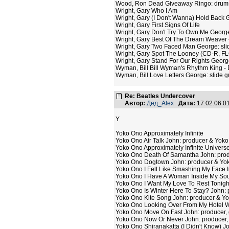
Wood, Ron Dead Giveaway Ringo: drums
Wright, Gary Who I Am
Wright, Gary (I Don't Wanna) Hold Back G
Wright, Gary First Signs Of Life
Wright, Gary Don't Try To Own Me George
Wright, Gary Best Of The Dream Weaver 
Wright, Gary Two Faced Man George: slid
Wright, Gary Spot The Looney (CD-R, FL
Wright, Gary Stand For Our Rights George
Wyman, Bill Bill Wyman's Rhythm King - 
Wyman, Bill Love Letters George: slide g
Re: Beatles Undercover
Автор:
Дед_Alex
Дата:
17.02.06 0
Y
Yoko Ono Approximately Infinite
Yoko Ono Air Talk John: producer & Yok
Yoko Ono Approximately Infinite Univer
Yoko Ono Death Of Samantha John: pro
Yoko Ono Dogtown John: producer & Yo
Yoko Ono I Felt Like Smashing My Face 
Yoko Ono I Have A Woman Inside My Soul 
Yoko Ono I Want My Love To Rest Tonigh
Yoko Ono Is Winter Here To Stay? John: 
Yoko Ono Kite Song John: producer & Y
Yoko Ono Looking Over From My Hotel Wi
Yoko Ono Move On Fast John: producer, g
Yoko Ono Now Or Never John: producer, 
Yoko Ono Shiranakatta (I Didn't Know) 