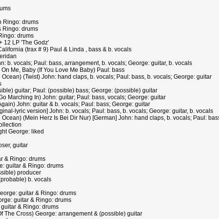
rums
n Ringo: drums
s Ringo: drums
Ringo: drums
+ 12 LP 'The Godz'
ifornia (trax # 9) Paul & Linda , bass & b. vocals
eridan
b. vocals; Paul: bass, arrangement, b. vocals; George: guitar, b. vocals
On Me, Baby (If You Love Me Baby) Paul: bass
cean) (Twist) John: hand claps, b. vocals; Paul: bass, b. vocals; George: guitar
s
le) guitar; Paul: (possible) bass; George: (possible) guitar
 Marching In) John: guitar; Paul: bass, vocals; George: guitar
in) John: guitar & b. vocals; Paul: bass; George: guitar
al-lyric version] John: b. vocals; Paul: bass, b. vocals; George: guitar, b. vocals
cean) (Mein Herz Is Bei Dir Nur) [German] John: hand claps, b. vocals; Paul: bass,
llection
ht George: liked
ser, guitar
ar & Ringo: drums
e: guitar & Ringo: drums
ssible) producer
probable) b. vocals
eorge: guitar & Ringo: drums
rge: guitar & Ringo: drums
: guitar & Ringo: drums
Of The Cross) George: arrangement & (possible) guitar