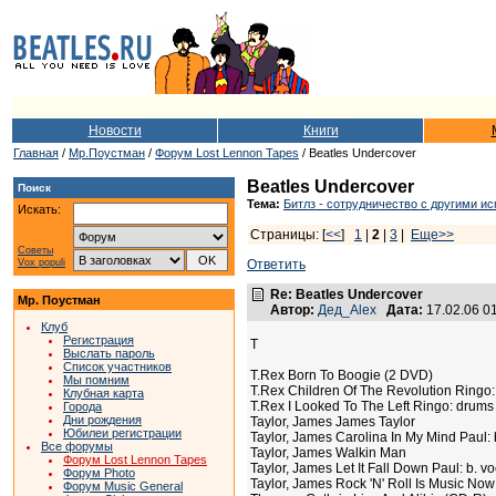
Новости
Книги
Главная
/
Мр.Поустман
/
Форум Lost Lennon Tapes
/ Beatles Undercover
Beatles Undercover
Поиск
Тема:
Битлз - сотрудничество с другими и
Искать:
Страницы: [
<<
]
1
|
2
|
3
|
Еще>>
Советы
Vox populi
Ответить
Re: Beatles Undercover
Мр. Поустман
Автор:
Дед_Alex
Дата:
17.02.06 0
Клуб
Регистрация
T
Выслать пароль
Список участников
T.Rex Born To Boogie (2 DVD)
Мы помним
T.Rex Children Of The Revolution Ringo
Клубная карта
T.Rex I Looked To The Left Ringo: drums
Города
Дни рождения
Taylor, James James Taylor
Юбилеи регистрации
Taylor, James Carolina In My Mind Paul:
Все форумы
Taylor, James Walkin Man
Форум Lost Lennon Tapes
Taylor, James Let It Fall Down Paul: b. vo
Форум Photo
Taylor, James Rock 'N' Roll Is Music Now 
Форум Music General