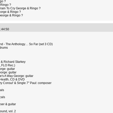
go ?
 Ringo ?
 Train To Cry George & Ringo ?
orge & Ringo ?
George & Ringo ?
1:44:50
and - The Anthology… So Far (set 3 CD)
 drums
 & Richard Starkey
, FLO Rec.)
rge: guitar
orge: guitar
e's A Way George: guitar
y Health, CD & DVD
 Consul' & Single 7'' Paul: composer
als
cals
o
er & guitar
ound, vol. 2