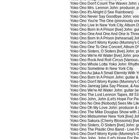
Yoko Ono Don't Count The Waves John: 
Yoko Ono Mrs. Lennon John: producer, 
Yoko Ono It's Alright (I See Rainbows)
Yoko Ono Never Say Goodbye John: voi
Yoko Ono You're The One (previously unre
Yoko Ono Live In New York City, Album 
Yoko Ono Born In A Prison [live] John: gui
Yoko Ono One And One And One Is Three
Yoko Ono Born In A Prison [rehearsal] Joh
Yoko Ono Don't Worry Kyoko (Mummy's On
Yoko Ono One To One Concert, Album 
Yoko Ono Sisters, О Sisters [live] John: 
Yoko Ono We're All Water [live] John: pr
Yoko Ono Rock And Roll Circus [Various A
Yoko Ono Whole Lotta Yoko John: Rhythm
Yoko Ono Sometime In New York City
Yoko Ono Au [aka A Small Eternity With Yo
Yoko Ono Born In A Prison John: guitar & 
Yoko Ono Don't Worry Kyoko (Mummy's On
Yoko Ono Jamrag [aka Say Please, & Aaawk
Yoko Ono We're All Water John: guitar (w
Yoko Ono The Lost Lennon Tapes, ## 53,
Yoko Ono John, John (Let's Hope For Pea
Yoko Ono No One [Nobody] Sees Me Like
Yoko Ono Oh My Love John: producer & 
Yoko Ono The Mike Douglas Show with 
Yoko Ono Midsummer New York [live] Joh
Yoko Ono Sakura (Cherry Blossoms) [live]
Yoko Ono Sisters, О Sisters [live] John: g
Yoko Ono The Plastic Ono Band - Live P
Yoko Ono Don't Worry Kyoto (Mummy's On
Yoko Ono John, John (Let's Hope For Peac