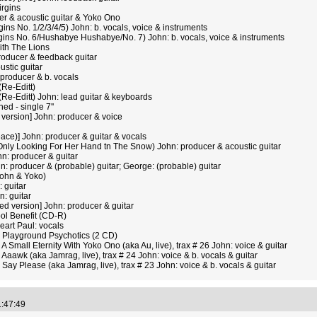
irgins
 & acoustic guitar & Yoko Ono
ns No. 1/2/3/4/5) John: b. vocals, voice & instruments
ins No. 6/Hushabye Hushabye/No. 7) John: b. vocals, voice & instruments
ith The Lions
roducer & feedback guitar
stic guitar
producer & b. vocals
Re-Editt)
Re-Editt) John: lead guitar & keyboards
ed - single 7''
version] John: producer & voice
ace)] John: producer & guitar & vocals
ly Looking For Her Hand tn The Snow) John: producer & acoustic guitar
n: producer & guitar
producer & (probable) guitar; George: (probable) guitar
ohn & Yoko)
 guitar
n: guitar
d version] John: producer & guitar
ol Benefit (CD-R)
art Paul: vocals
n Playground Psychotics (2 CD)
 Small Eternity With Yoko Ono (aka Au, live), trax # 26 John: voice & guitar
Aaawk (aka Jamrag, live), trax # 24 John: voice & b. vocals & guitar
Say Please (aka Jamrag, live), trax # 23 John: voice & b. vocals & guitar
1:47:49