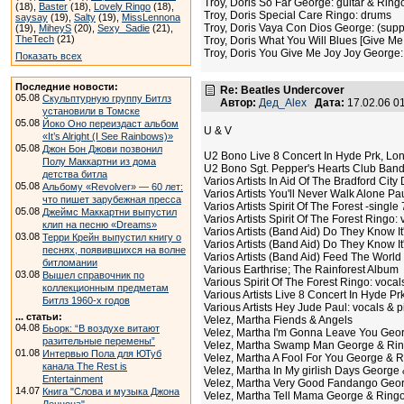
Troy, Doris So Far George: guitar & Ring
(18),
Baster
(18),
Lovely Ringo
(18),
Troy, Doris Special Care Ringo: drums
saysay
(19),
Salty
(19),
MissLennona
Troy, Doris Vaya Con Dios George: (supp
(19),
MiheyS
(20),
Sexy_Sadie
(21),
TheTech
(21)
Troy, Doris What You Will Blues [Give Me
Troy, Doris You Give Me Joy Joy George:
Показать всех
Последние новости:
Re: Beatles Undercover
05.08
Скульптурную группу Битлз
Автор:
Дед_Alex
Дата:
17.02.06 0
установили в Томске
05.08
Йоко Оно переиздаст альбом
U & V
«It’s Alright (I See Rainbows)»
05.08
Джон Бон Джови позвонил
U2 Bono Live 8 Concert In Hyde Prk, Lo
Полу Маккартни из дома
U2 Bono Sgt. Pepper's Hearts Club Band 
детства битла
Varios Artists In Aid Of The Bradford City
05.08
Альбому «Revolver» — 60 лет:
Varios Artists You'll Never Walk Alone Pa
что пишет зарубежная пресса
Varios Artists Spirit Of The Forest -single 7
05.08
Джеймс Маккартни выпустил
Varios Artists Spirit Of The Forest Ringo:
клип на песню «Dreams»
Varios Artists (Band Aid) Do They Know It
03.08
Терри Крейн выпустил книгу о
Varios Artists (Band Aid) Do They Know I
песнях, появившихся на волне
Varios Artists (Band Aid) Feed The Worl
битломании
Various Earthrise; The Rainforest Album
03.08
Вышел справочник по
Various Spirit Of The Forest Ringo: vocal
коллекционным предметам
Various Artists Live 8 Concert In Hyde P
Битлз 1960-х годов
Various Artists Hey Jude Paul: vocals & 
... статьи:
Velez, Martha Fiends & Angels
04.08
Бьорк: “В воздухе витают
Velez, Martha I'm Gonna Leave You Geo
разительные перемены”
Velez, Martha Swamp Man George & Rin
01.08
Интервью Пола для ЮТуб
Velez, Martha A Fool For You George & R
канала The Rest is
Velez, Martha In My girlish Days George
Entertainment
Velez, Martha Very Good Fandango Geor
14.07
Книга "Слова и музыка Джона
Velez, Martha Tell Mama George & Ring