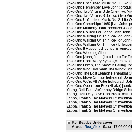
Yoko Ono Unfinished Music No. 1. Two V
Yoko Ono Remember Love John: producer
Yoko Ono Two Virgins Side One (Two Virgi
Yoko Ono Two Virgins Side Two (Two Virg
Yoko Ono Unfinished Music No. 2: Life W
Yoko Ono Cambridge 1969 [live] John: p
Yoko Ono Mulberry John: producer & acou
Yoko Ono No Bed For Beatle John John: 
Yoko Ono Walking On Thin Ice-For John (
Yoko Ono Walking On Thin Ice-For John (
Yoko Ono Walking On Thin Ice / It Happen
Yoko Ono It Happened [edited & remixed 
Yoko Ono Wedding Album
Yoko Ono [John, John (Let's Hope For Pe
Yoko Ono Don't Worry Kyoko (Mummy's On
Yoko Ono Listen, The Snow Is Falling Joh
Yoko Ono Who Has Seen The Wind? John: 
Yoko Ono The Lost Lennon Rehearsal (J
Yoko Ono Move On Fast [rehearsal] John:
Yoko Ono We're All Water [rehearsal] Joh
Yoko Ono Open Your Box (Hirake) [remixe
Young, Neil Paul McCartney Bridge Scho
Young, Neil Only Love Can Break Your He
Zappa, Frank & The Mothers Of Inventio
Zappa, Frank & The Mothers Of Invention A
Zappa, Frank & The Mothers Of Invention 
Zappa, Frank & The Mothers Of Invention 
Re: Beatles Undercover
Автор:
Дед_Alex
Дата:
17.02.06 0