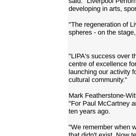
said: "Liverpool Perfor
developing in arts, spo
"The regeneration of Liv
spheres - on the stage,
"LIPA's success over th
centre of excellence fo
launching our activity 
cultural community."
Mark Featherstone-Witty
"For Paul McCartney an
ten years ago.
"We remember when we 
that didn't exist. Now 