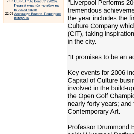
"Liverpool Performs 200
17.02
СЕКРЕТ "Big Beat 83" (2026).
Первый мерсибит-альбом на
tremendous achievement
русском языке
22.09
Александр Беляев. Последнее
the year includes the fi
интервью
Culture Company which 
(CiT), taking inspirati
in the city.
"It promises to be an 
Key events for 2006 in
Capital of Culture bus
involved in the build-up
the Open Golf Champions
nearly forty years; and 
Contemporary Art.
Professor Drummond Bo