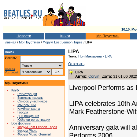
10.10. Мо
Новости
Книги
Мр.Поустман
Главная
/
Мр.Поустман
/
Форум Lost Lennon Tapes
/ LIPA
LIPA
Поиск
Тема:
Пол Маккартни - LIPA
Искать:
Ответить
Советы
LIPA
Vox populi
Автор:
Corvin
Дата:
31.01.06 08:2
Мр. Поустман
Liverpool Performs as 
Клуб
Регистрация
Выслать пароль
Список участников
LIPA celebrates 10th A
Мы помним
Клубная карта
Mark Featherstone-Wit
Города
Дни рождения
Юбилеи регистрации
Все форумы
Anniversary gala will al
Форум Lost Lennon Tapes
Форум Photo
Performs 2006
Форум Music General