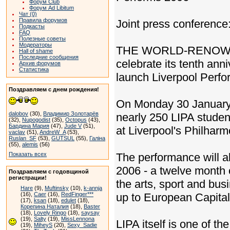
Форум Club
Форум Ad Libitum
Чат (0)
Правила форумов
Joint press conference
Подкасты
FAQ
Полезные советы
Модераторы
THE WORLD-RENOWNED Li
Hall of shame
Последние сообщения
celebrate its tenth anni
Архив форумов
Статистика
launch Liverpool Perfor
Поздравляем с днем рождения!
On Monday 30 January -
dalobov
(30),
Владимир Золотарёв
nearly 250 LIPA studen
(32),
Nupogodist
(35),
Octopus
(43),
Бардина Мария
(47),
Jude V
(51),
at Liverpool's Philharm
vaclav
(51),
AndreW_A
(53),
Ruslan_SF
(53),
GUTSUL
(55),
Галіна
(55),
alemis
(56)
Показать всех
The performance will al
2006 - a twelve month c
Поздравляем с годовщиной
регистрации!
the arts, sport and bus
Hare
(9),
Muftinsky
(10),
k-annja
(16),
Caer
(16),
RedFinger***
up to European Capital 
(17),
ksan
(18),
edulet
(18),
Корепина Наталия
(18),
Baster
(18),
Lovely Ringo
(18),
saysay
(19),
Salty
(19),
MissLennona
LIPA itself is one of th
(19),
MiheyS
(20),
Sexy_Sadie