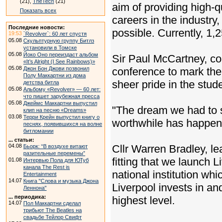
(21),
TheTech
(21)
aim of providing high-q
Показать всех
careers in the industr
Последние новости:
possible. Currently, 1,
19:53
`Revolver`: 60 лет спустя
05.08
Скульптурную группу Битлз
установили в Томске
05.08
Йоко Оно переиздаст альбом
Sir Paul McCartney, co-f
«It’s Alright (I See Rainbows)»
05.08
Джон Бон Джови позвонил
conference to mark the 
Полу Маккартни из дома
sheer pride in the stude
детства битла
05.08
Альбому «Revolver» — 60 лет:
что пишет зарубежная пресса
05.08
Джеймс Маккартни выпустил
"The dream we had to s
клип на песню «Dreams»
03.08
Терри Крейн выпустил книгу о
worthwhile has happened
песнях, появившихся на волне
битломании
... статьи:
04.08
Cllr Warren Bradley, lea
Бьорк: “В воздухе витают
разительные перемены”
fitting that we launch 
01.08
Интервью Пола для ЮТуб
канала The Rest is
national institution wh
Entertainment
14.07
Книга "Слова и музыка Джона
Liverpool invests in and
Леннона"
... периодика:
highest level.
14.07
Пол Маккартни сделал
трибьют The Beatles на
свадьбе Тейлор Свифт