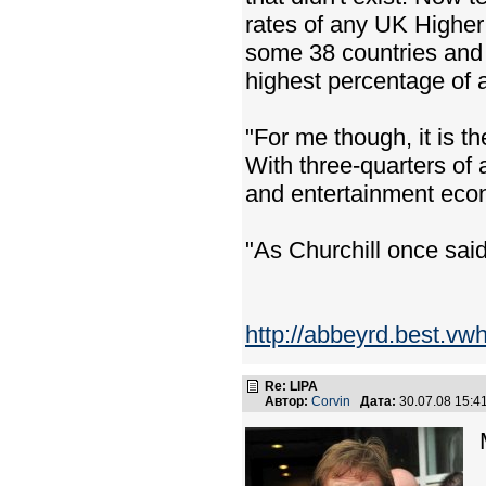
rates of any UK Higher
some 38 countries and m
highest percentage of a
"For me though, it is 
With three-quarters of a
and entertainment econ
"As Churchill once said,
http://abbeyrd.best.vw
Re: LIPA
Автор:
Corvin
Дата:
30.07.08 15: