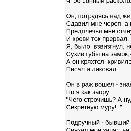
Чтоб сонный расколо
Он, потрудясь над жи
Сдавил мне череп, а
Предплечья мне стян
И крови ток прервал.
Я, было, взвизгнул, н
Сухие губы на замок,
А он кряхтел, кривилс
Писал и ликовал.
Он в раж вошел - зна
Но я как заору:
"Чего строчишь? А ну
Секретную муру!.."
Подручный - бывший 
Связал мои запястья,