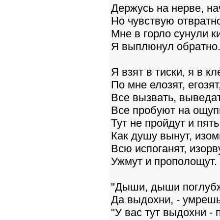
Держусь на нерве, на
Но чувствую отвратно
Мне в горло сунули к
Я выплюнул обратно
Я взят в тиски, я в кл
По мне елозят, егозят
Все вызвать, выведат
Все пробуют на ощуп
Тут не пройдут и пять
Как душу вынут, изом
Всю испоганят, изорву
Ужмут и прополощут.
"Дыши, дыши поглубж
Да выдохни, - умрешь
"У вас тут выдохни - 