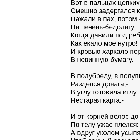
Вот в пальцах цепких
Смешно задергался к
Нажали в пах, потом 
На печень-бедолагу.
Когда давили под реб
Как екало мое нутро!
И кровью харкало пе
В невинную бумагу.
В полубреду, в полу
Разделся донага,-
В углу готовила иглу
Нестарая карга,-
И от корней волос до
По телу ужас плелся:
А вдруг уколом усыпя