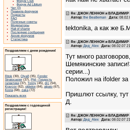
Форум Club
Форум Ad Libitum
Чат (0)
Правила форумов
Re: ДЖОН ЛЕННОН и ВЛАДИМИР ВЫ
Подкасты
Автор:
the Beatleman
Дата:
08.02.
FAQ
Полезные советы
Модераторы
tektonika, а как же Б
Hall of shame
Последние сообщения
Архив форумов
Статистика
Re: ДЖОН ЛЕННОН и ВЛАДИМИР ВЫ
Автор:
Дед_Alex
Дата:
08.02.07 2
Поздравляем с днем рождения!
Тут много разговоров
Шемякинские записи!Эт
серии...)
Ritok
(30),
Olya8
(35),
Fender
Положил на ifolder з
Stratocaster
(37),
Phil - Гордость
галактики
(37),
Tonny
(45),
drc
(54),
Kravcov
(62),
oldwise
(64),
alpato
(67),
Kosta
(68),
zaka
(72)
Пришлют ссылку, ту
Показать всех
Д.
Поздравляем с годовщиной
регистрации!
Re: ДЖОН ЛЕННОН и ВЛАДИМИР ВЫ
Автор:
Дед_Alex
Дата:
08.02.07 2