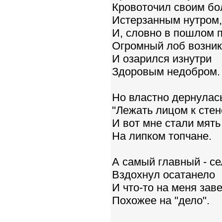
Кровоточил своим б
Истерзанным нутром,
И, словно в пошлом 
Огромный лоб возник
И озарился изнутри
Здоровым недобром.
Но властно дернулась
"Лежать лицом к стене
И вот мне стали мять
На липком топчане.
А самый главный - се
Вздохнул осатанело
И что-то на меня заве
Похожее на "дело".