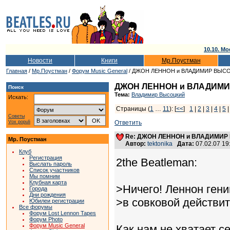
10.10. Мо
Новости
Книги
Мр.Поустман
Главная
/
Мр.Поустман
/
Форум Music General
/ ДЖОН ЛЕННОН и ВЛАДИМИР ВЫСОЦКИ
ДЖОН ЛЕННОН и ВЛАДИМИР 
Поиск
Тема:
Владимир Высоцкий
Искать:
Страницы (
1
…
11
): [
<<
]
1
|
2
|
3
|
4
|
5
Советы
Vox populi
Ответить
Re: ДЖОН ЛЕННОН и ВЛАДИМИР ВЫ
Мр. Поустман
Автор:
tektonika
Дата:
07.02.07 1
Клуб
Регистрация
2the Beatleman:
Выслать пароль
Список участников
Мы помним
Клубная карта
>Ничего! Леннон гени
Города
Дни рождения
>в совковой действит
Юбилеи регистрации
Все форумы
Форум Lost Lennon Tapes
Форум Photo
Форум Music General
Как нам не хватает с