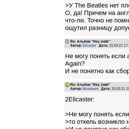
>У The Beatles нет п
О, да! Причем на анг
что-ли. Точно не пом
ощутил разницу допуст
Re: Альбом "Hey Jude"
Автор:
Elicaster
Дата:
15.03.21 17
Не могу понять если 
Again?
И не понятно как сб
Re: Альбом "Hey Jude"
Автор:
Валерьич
Дата:
15.03.21 
2Elicaster:
>Не могу понять если
>то откель возникло 