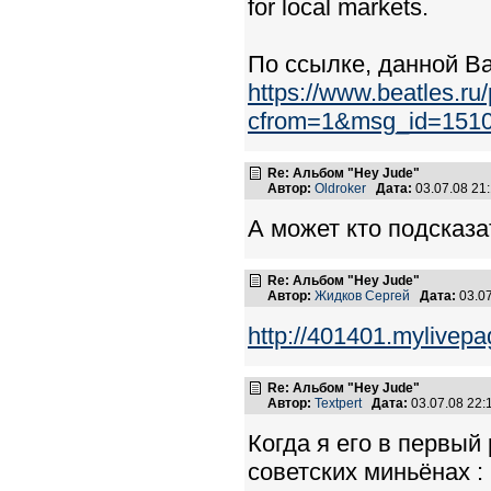
for local markets.
По ссылке, данной Вад
https://www.beatles.r
cfrom=1&msg_id=151
Re: Альбом "Hey Jude"
Автор:
Oldroker
Дата:
03.07.08 21
А может кто подсказа
Re: Альбом "Hey Jude"
Автор:
Жидков Сергей
Дата:
03.0
http://401401.mylivepa
Re: Альбом "Hey Jude"
Автор:
Textpert
Дата:
03.07.08 22
Когда я его в первый
советских миньёнах : 