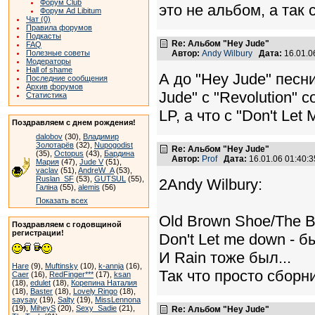
Форум Club
это не альбом, а так
Форум Ad Libitum
Чат (0)
Правила форумов
Подкасты
Re: Альбом "Hey Jude"
FAQ
Полезные советы
Автор:
Andy Wilbury
Дата:
16.01.0
Модераторы
Hall of shame
А до "Hey Jude" песн
Последние сообщения
Архив форумов
Jude" с "Revolution"
Статистика
LP, а что с "Don't Let
Поздравляем с днем рождения!
dalobov
(30),
Владимир
Золотарёв
(32),
Nupogodist
Re: Альбом "Hey Jude"
(35),
Octopus
(43),
Бардина
Автор:
Prof
Дата:
16.01.06 01:40
Мария
(47),
Jude V
(51),
vaclav
(51),
AndreW_A
(53),
Ruslan_SF
(53),
GUTSUL
(55),
2Andy Wilbury:
Галіна
(55),
alemis
(56)
Показать всех
Old Brown Shoe/The Ba
Поздравляем с годовщиной
регистрации!
Don't Let me down - б
И Rain тоже был...
Hare
(9),
Muftinsky
(10),
k-annja
(16),
Так что просто сборни
Caer
(16),
RedFinger***
(17),
ksan
(18),
edulet
(18),
Корепина Наталия
(18),
Baster
(18),
Lovely Ringo
(18),
saysay
(19),
Salty
(19),
MissLennona
(19),
MiheyS
(20),
Sexy_Sadie
(21),
Re: Альбом "Hey Jude"