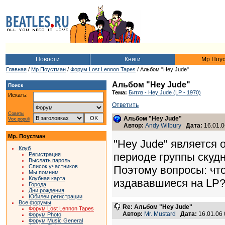
Новости
Книги
Мр.Поу
Главная
/
Мр.Поустман
/
Форум Lost Lennon Tapes
/ Альбом "Hey Jude"
Альбом "Hey Jude"
Поиск
Тема:
Битлз - Hey Jude (LP - 1970)
Искать:
Ответить
Советы
Альбом "Hey Jude"
Vox populi
Автор:
Andy Wilbury
Дата:
16.01.0
Мр. Поустман
"Hey Jude" является
Клуб
периоде группы скудн
Регистрация
Выслать пароль
Список участников
Поэтому вопросы: что 
Мы помним
Клубная карта
издававшиеся на LP?
Города
Дни рождения
Юбилеи регистрации
Все форумы
Re: Альбом "Hey Jude"
Форум Lost Lennon Tapes
Автор:
Mr. Mustard
Дата:
16.01.06
Форум Photo
Форум Music General