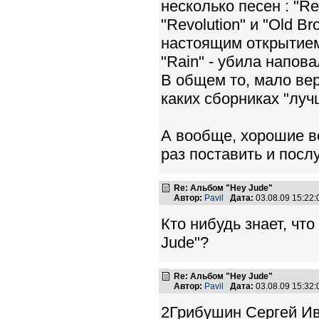
несколько песен : "Rev
"Revolution" и "Old B
настоящим открытием,
"Rain" - убила напо
В общем то, мало вер
каких сборниках "луч
А вообще, хорошие во
раз поставить и посл
Re: Альбом "Hey Jude"
Автор:
Pavil
Дата:
03.08.09 15:22
Кто нибудь знает, чт
Jude"?
Re: Альбом "Hey Jude"
Автор:
Pavil
Дата:
03.08.09 15:32
2Грибушин Сергей Ив