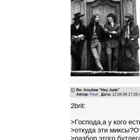
Re: Альбом "Hey Jude"
Автор:
Pavil
Дата:
12.04.08 17:26
2brit:
>Господа,а у кого ес
>откуда эти миксы?О
>разбор этого бутлега