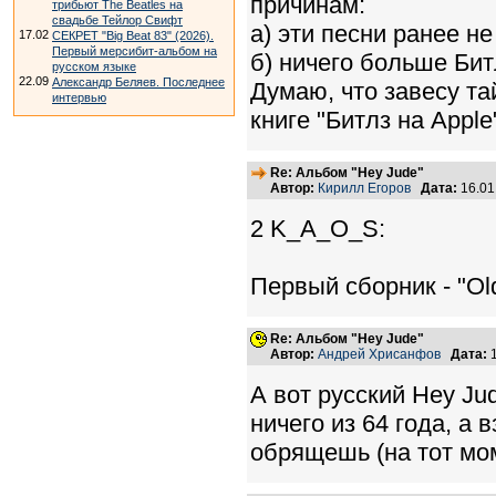
причинам:
трибьют The Beatles на
свадьбе Тейлор Свифт
а) эти песни ранее н
17.02
СЕКРЕТ "Big Beat 83" (2026).
Первый мерсибит-альбом на
б) ничего больше Бит
русском языке
22.09
Александр Беляев. Последнее
Думаю, что завесу т
интервью
книге "Битлз на Apple
Re: Альбом "Hey Jude"
Автор:
Кирилл Егоров
Дата:
16.01
2 K_A_O_S:
Первый сборник - "Old
Re: Альбом "Hey Jude"
Автор:
Андрей Хрисанфов
Дата:
1
А вот русский Hey Ju
ничего из 64 года, а
обрящешь (на тот мом