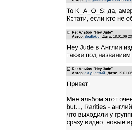
Автор:
Грибушин Сергей Иванович
To K_A_O_S: да, амер
Кстати, если кто не о
Re: Альбом "Hey Jude"
Автор:
Beatlekid
Дата:
18.01.06 2
Hey Jude в Англии из
также под названием 
Re: Альбом "Hey Jude"
Автор:
еж ушастый
Дата:
19.01.0
Привет!
Мне альбом этот очен
but..., Rarities - ан
что выходили у груп
сразу видно, новые в