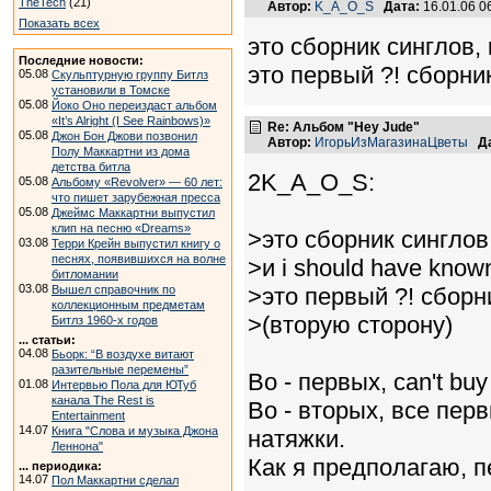
TheTech
(21)
Автор:
K_A_O_S
Дата:
16.01.06 
Показать всех
это сборник синглов, к
Последние новости:
это первый ?! сборни
05.08
Скульптурную группу Битлз
установили в Томске
05.08
Йоко Оно переиздаст альбом
«It’s Alright (I See Rainbows)»
Re: Альбом "Hey Jude"
05.08
Джон Бон Джови позвонил
Автор:
ИгорьИзМагазинаЦветы
Д
Полу Маккартни из дома
детства битла
2K_A_O_S:
05.08
Альбому «Revolver» — 60 лет:
что пишет зарубежная пресса
05.08
Джеймс Маккартни выпустил
клип на песню «Dreams»
>это сборник синглов,
03.08
Терри Крейн выпустил книгу о
песнях, появившихся на волне
>и i should have known
битломании
03.08
Вышел справочник по
>это первый ?! сборн
коллекционным предметам
>(вторую сторону)
Битлз 1960-х годов
... статьи:
04.08
Бьорк: “В воздухе витают
разительные перемены”
Во - первых, can't bu
01.08
Интервью Пола для ЮТуб
канала The Rest is
Во - вторых, все пе
Entertainment
14.07
Книга "Слова и музыка Джона
натяжки.
Леннона"
Как я предполагаю, п
... периодика:
14.07
Пол Маккартни сделал