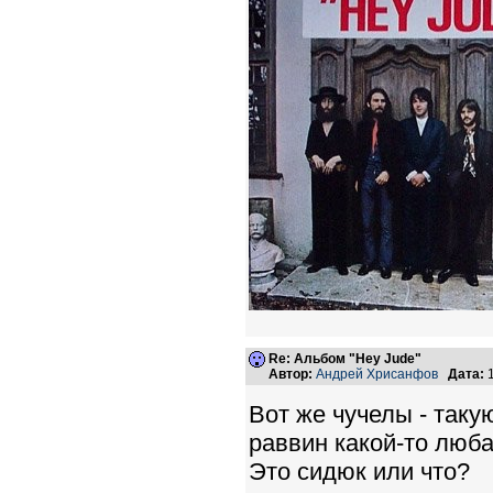
Re: Альбом "Hey Jude"
Автор:
Андрей Хрисанфов
Дата:
1
Вот же чучелы - таку
раввин какой-то любав
Это сидюк или что?