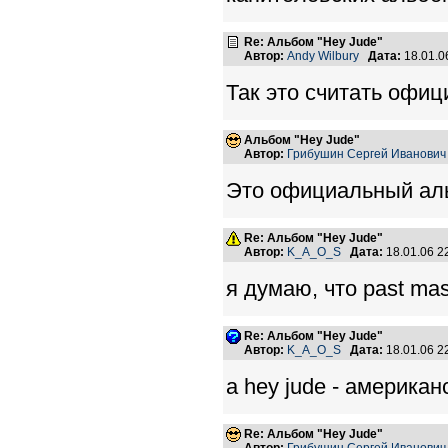
Re: Альбом "Hey Jude"
Автор:
Andy Wilbury
Дата:
18.01.0
Так это считать офи
Альбом "Hey Jude"
Автор:
Грибушин Сергей Иванович
Это официальный аль
Re: Альбом "Hey Jude"
Автор:
K_A_O_S
Дата:
18.01.06 
я думаю, что past ma
Re: Альбом "Hey Jude"
Автор:
K_A_O_S
Дата:
18.01.06 
a hey jude - американ
Re: Альбом "Hey Jude"