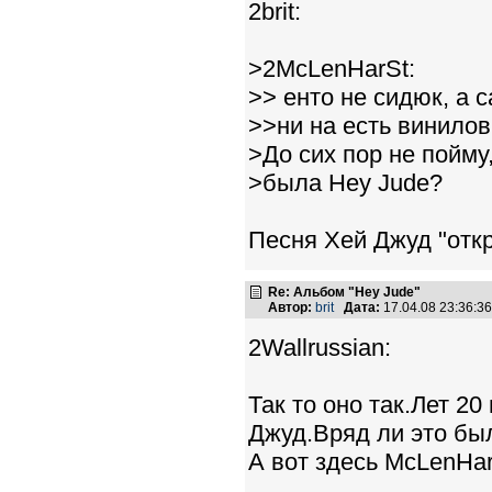
2brit:
>2McLenHarSt:
>> енто не сидюк, а 
>>ни на есть винило
>До сих пор не пойм
>была Hey Jude?
Песня Хей Джуд "отк
Re: Альбом "Hey Jude"
Автор:
brit
Дата:
17.04.08 23:36:
2Wallrussian:
Так то оно так.Лет 2
Джуд.Вряд ли это был 
А вот здесь McLenHa