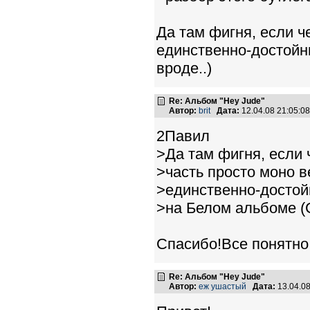
Да там фигня, если че
единственно-достойн
вроде..)
Re: Альбом "Hey Jude"
Автор:
brit
Дата:
12.04.08 21:05:
2Павил
>Да там фигня, если ч
>часть просто моно в
>единственно-достой
>на Белом альбоме (
Спасибо!Все понятно.
Re: Альбом "Hey Jude"
Автор:
еж ушастый
Дата:
13.04.0