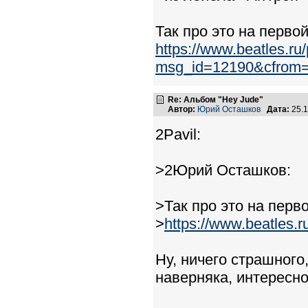
Так про это на перво
https://www.beatles.r
msg_id=12190&cfrom
Re: Альбом "Hey Jude"
Автор:
Юрий Осташков
Дата:
25.1
2Pavil:
>2Юрий Осташков:
>Так про это на перв
>
https://www.beatles
Ну, ничего страшного,
наверняка, интересно