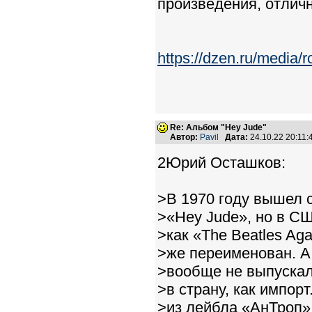
произведения, отличн
https://dzen.ru/media/
Re: Альбом "Hey Jude"
Автор:
Pavil
Дата:
24.10.22 20:11
2Юрий Осташков:
>В 1970 году вышел с
>«Hey Jude», но в СШ
>как «The Beatles Aga
>же переименован. А
>вообще не выпускалс
>в страну, как импор
>из лейбла «АнТроп»