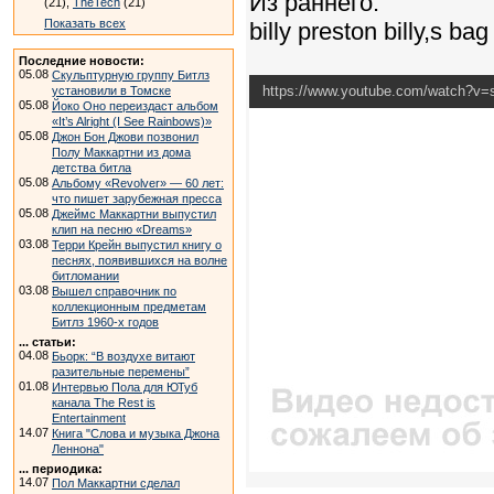
Из раннего:
(21),
TheTech
(21)
Показать всех
billy preston billy,s bag
Последние новости:
05.08
Скульптурную группу Битлз
https://www.youtube.com/watch?
установили в Томске
05.08
Йоко Оно переиздаст альбом
«It’s Alright (I See Rainbows)»
05.08
Джон Бон Джови позвонил
Полу Маккартни из дома
детства битла
05.08
Альбому «Revolver» — 60 лет:
что пишет зарубежная пресса
05.08
Джеймс Маккартни выпустил
клип на песню «Dreams»
03.08
Терри Крейн выпустил книгу о
песнях, появившихся на волне
битломании
03.08
Вышел справочник по
коллекционным предметам
Битлз 1960-х годов
... статьи:
04.08
Бьорк: “В воздухе витают
разительные перемены”
01.08
Интервью Пола для ЮТуб
канала The Rest is
Entertainment
14.07
Книга "Слова и музыка Джона
Леннона"
... периодика:
14.07
Пол Маккартни сделал