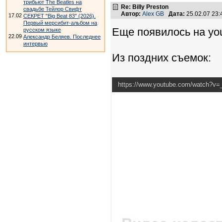
трибьют The Beatles на
Re: Billy Preston
свадьбе Тейлор Свифт
Автор:
Alex GB
Дата:
25.02.07 23
17.02
СЕКРЕТ "Big Beat 83" (2026).
Первый мерсибит-альбом на
Еще появилось на you
русском языке
22.09
Александр Беляев. Последнее
интервью
Из поздних съемок:
https://www.youtube.com/watch?v