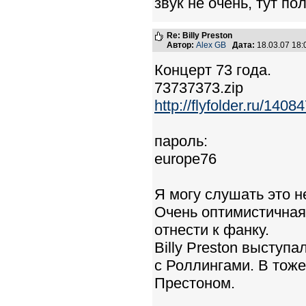
звук не очень, тут по
Re: Billy Preston
Автор:
Alex GB
Дата:
18.03.07 18
Концерт 73 года.
73737373.zip
http://flyfolder.ru/1408
пароль:
europe76
Я могу слушать это н
Очень оптимистичная
отнести к фанку.
Billy Preston выступа
с Роллингами. В тоже
Престоном.