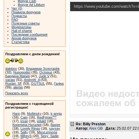
Форум Club
Форум Ad Libitum
https://www.youtube.com/watch?
Чат (0)
Правила форумов
Подкасты
FAQ
Полезные советы
Модераторы
Hall of shame
Последние сообщения
Архив форумов
Статистика
Поздравляем с днем рождения!
dalobov
(30),
Владимир Золотарёв
(32),
Nupogodist
(35),
Octopus
(43),
Бардина Мария
(47),
Jude V
(51),
vaclav
(51),
AndreW_A
(53),
Ruslan_SF
(53),
GUTSUL
(55),
Галіна
(55),
alemis
(56)
Показать всех
Поздравляем с годовщиной
регистрации!
Hare
(9),
Muftinsky
(10),
k-annja
(16),
Caer
(16),
RedFinger***
(17),
ksan
(18),
edulet
(18),
Re: Billy Preston
Корепина Наталия
(18),
Baster
Автор:
Alex GB
Дата:
25.02.07 22
(18),
Lovely Ringo
(18),
saysay
(19),
Salty
(19),
MissLennona
(19),
MiheyS
(20),
Sexy_Sadie