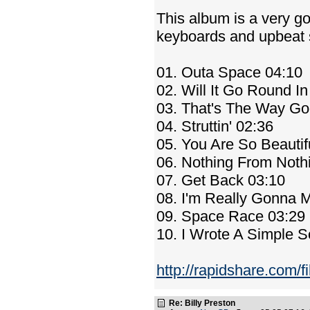
This album is a very goo
keyboards and upbeat s
01. Outa Space 04:10
02. Will It Go Round In
03. That's The Way God
04. Struttin' 02:36
05. You Are So Beautif
06. Nothing From Noth
07. Get Back 03:10
08. I'm Really Gonna 
09. Space Race 03:29
10. I Wrote A Simple 
http://rapidshare.com/f
Re: Billy Preston