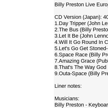
Billy Preston Live Eur
CD Version (Japan): 4
1.Day Tripper (John L
2.The Bus (Billy Prest
3.Let It Be (John Lenn
4.Will It Go Round In C
5.Let's Go Get Stoned
6.Space Race (Billy Pr
7.Amazing Grace (Publ
8.That's The Way God P
9.Outa-Space (Billy Pr
Liner notes:
Musicians:
Billy Preston - Keyboar