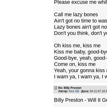
Please excuse me whil
Call me lazy bones
Ain't got no time to wa
Lazy bones ain't got n
Don't you think, don't y
Oh kiss me, kiss me
Kiss me baby, good-by
Good-bye, yeah, good-
Come on, kiss me
Yeah, your gonna kiss
I warn ya, I warn ya, I 
Re: Billy Preston
Автор:
Alex GB
Дата:
04.11.07 16
Billy Preston - Will It 