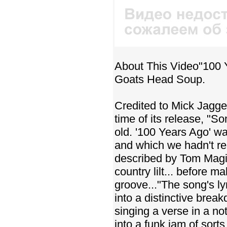
About This Video"100 Y
Goats Head Soup.
Credited to Mick Jagger
time of its release, "S
old. '100 Years Ago' w
and which we hadn't rea
described by Tom Maginn
country lilt... before m
groove..."The song's ly
into a distinctive bre
singing a verse in a no
into a funk jam of sor