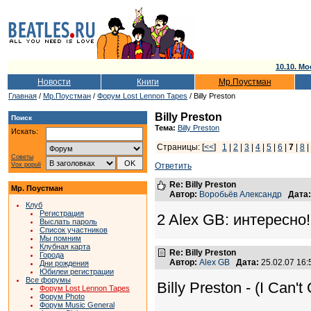
10.10. Мо
Новости
Книги
Мр.Поустман
Главная
/
Мр.Поустман
/
Форум Lost Lennon Tapes
/ Billy Preston
Billy Preston
Поиск
Тема:
Billy Preston
Искать:
Страницы: [
<<
]
1
|
2
|
3
|
4
|
5
|
6
|
7
|
8
Советы
Vox populi
Ответить
Re: Billy Preston
Мр. Поустман
Автор:
Воробьёв Александр
Дата:
Клуб
Регистрация
2 Alex GB: интересно
Выслать пароль
Список участников
Мы помним
Клубная карта
Re: Billy Preston
Города
Автор:
Alex GB
Дата:
25.02.07 16
Дни рождения
Юбилеи регистрации
Все форумы
Billy Preston - (I Can't
Форум Lost Lennon Tapes
Форум Photo
Форум Music General