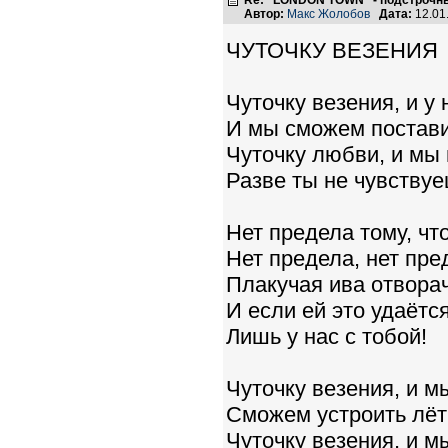
Re: "LONDON TOWN" - подстрочн
Автор:
Макс Жолобов
Дата:
12.01
ЧУТОЧКУ ВЕЗЕНИЯ
Чуточку везения, и у 
И мы сможем постави
Чуточку любви, и мы
Разве ты не чувствуе
Нет предела тому, чт
Нет предела, нет пре
Плакучая ива отворач
И если ей это удаётся
Лишь у нас с тобой!
Чуточку везения, и м
Сможем устроить лёт
Чуточку везения, и м