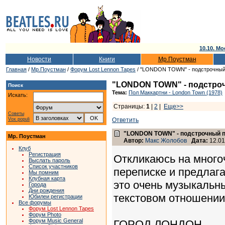
10.10. Мо
Новости
Книги
Мр.Поустман
Главная
/
Мр.Поустман
/
Форум Lost Lennon Tapes
/ "LONDON TOWN" - подстрочный
"LONDON TOWN" - подстро
Поиск
Тема:
Пол Маккартни - London Town (1978)
Искать:
Страницы:
1
|
2
|
Еще>>
Советы
Vox populi
Ответить
"LONDON TOWN" - подстрочный 
Мр. Поустман
Автор:
Макс Жолобов
Дата:
12.01
Клуб
Регистрация
Откликаюсь на много
Выслать пароль
Список участников
переписке и предлаг
Мы помним
Клубная карта
это очень музыкальны
Города
Дни рождения
текстовом отношени
Юбилеи регистрации
Все форумы
Форум Lost Lennon Tapes
Форум Photo
Форум Music General
ГОРОД ЛОНДОН