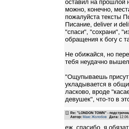
оставил на прошлой н
можно, конечно, места
пожалуйста тексты Пс
Писание, deliver и de
"спаси", "сохрани", "
обращения к богу с т
Не обижайся, но перево
тебя неудачно вышел
"Ощупываешь присутс
укладывается в общий
ласково, вроде "каса
девушек", что-то в э
Re: "LONDON TOWN" - подстрочн
Автор:
Макс Жолобов
Дата:
12.06
еж, спасибо, я обязат