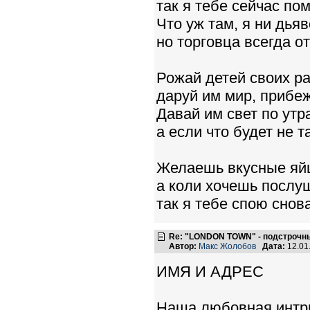
так я тебе сейчас пом
Что уж там, я ни дьяв
но торговца всегда о
Рожай детей своих р
даруй им мир, прибеж
Давай им свет по утр
а если что будет не т
Желаешь вкусные яйц
а коли хочешь послу
так я тебе спою снова
Re: "LONDON TOWN" - подстрочн
Автор:
Макс Жолобов
Дата:
12.01
ИМЯ И АДРЕС
Наша любовная интри