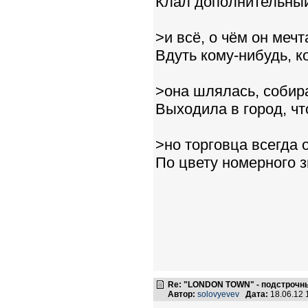
Клал дополнительный 
>и всё, о чём он мечт
Вдуть кому-нибудь, ко
>она шлялась, собира
Выходила в город, ч
>но торговца всегда 
По цвету номерного зн
Re: "LONDON TOWN" - подстрочн
Автор:
solovyevev
Дата:
18.06.12