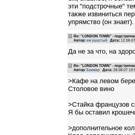
эти "подстрочные" те
также извиниться пере
упрямство (он знает).
Re: "LONDON TOWN" - подстрочн
Автор:
еж ушастый
Дата:
12.06.0
Да не за что, на здор
Re: "LONDON TOWN" - подстрочн
Автор:
Баювар
Дата:
28.08.07 19
>Кафе на левом бере
Столовое вино
>Стайка французов с
Я бы оставил крошеч
>дополнительное кол