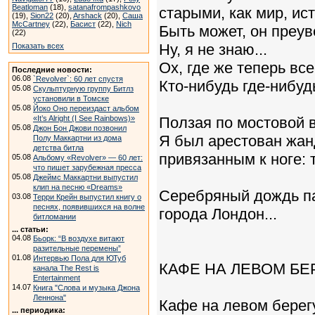
Beatloman
(18),
satanafrompashkovo
старыми, как мир, ис
(19),
Sion22
(20),
Arshack
(20),
Саша
McCartney
(22),
Басист
(22),
Nich
Быть может, он преу
(22)
Ну, я не знаю...
Показать всех
Ох, где же теперь вс
Последние новости:
06.08
`Revolver`: 60 лет спустя
Кто-нибудь где-нибудь
05.08
Скульптурную группу Битлз
установили в Томске
05.08
Йоко Оно переиздаст альбом
«It’s Alright (I See Rainbows)»
Ползая по мостовой 
05.08
Джон Бон Джови позвонил
Я был арестован жа
Полу Маккартни из дома
детства битла
привязанным к ноге: ту
05.08
Альбому «Revolver» — 60 лет:
что пишет зарубежная пресса
05.08
Джеймс Маккартни выпустил
клип на песню «Dreams»
Серебряный дождь п
03.08
Терри Крейн выпустил книгу о
песнях, появившихся на волне
города Лондон...
битломании
... статьи:
04.08
Бьорк: “В воздухе витают
разительные перемены”
01.08
Интервью Пола для ЮТуб
КАФЕ НА ЛЕВОМ БЕ
канала The Rest is
Entertainment
14.07
Книга "Слова и музыка Джона
Леннона"
Кафе на левом берег
... периодика: