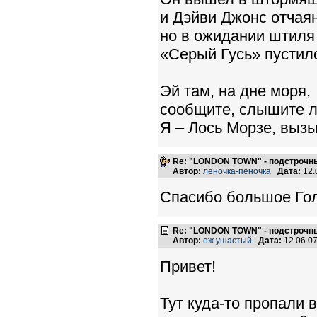
и Дэйви Джонс отчаян
но в ожидании штиля
«Серый Гусь» пустилс
Эй там, на дне моря,
сообщите, слышите л
Я – Лось Морзе, выз
Re: "LONDON TOWN" - подстрочн
Автор:
леночка-пеночка
Дата:
12.
Спасибо большое Голу
Re: "LONDON TOWN" - подстрочн
Автор:
еж ушастый
Дата:
12.06.0
Привет!
Тут куда-то пропали 