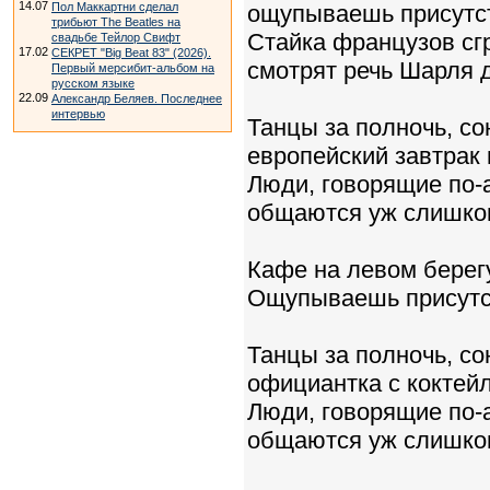
14.07
Пол Маккартни сделал
ощупываешь присутс
трибьют The Beatles на
Стайка французов сг
свадьбе Тейлор Свифт
17.02
СЕКРЕТ "Big Beat 83" (2026).
смотрят речь Шарля 
Первый мерсибит-альбом на
русском языке
22.09
Александр Беляев. Последнее
интервью
Танцы за полночь, со
европейский завтрак 
Люди, говорящие по-а
общаются уж слишком
Кафе на левом берег
Ощупываешь присутс
Танцы за полночь, со
официантка с коктейл
Люди, говорящие по-а
общаются уж слишком