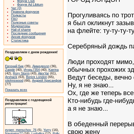
Форум Club
Форум Ad Libitum
Чат (0)
Правила форумов
Прогуливаясь по тро
Подкасты
FAQ
я был окликнут зазы
Полезные советы
Модераторы
на флейте: ту-ту-ту-ту.
Hall of shame
Последние сообщения
Архив форумов
Статистика
Серебряный дождь па
Поздравляем с днем рождения!
Люди проходят мимо,
Евгений Бик
(35),
Димедролл
(36),
обычных прохожих зд
Zapple
(40),
Игорь7354
(40),
Katrina
(42),
Rory Storm
(43),
AlexYar
(61),
Ведут беседы, вечно 
Arshack
(63),
Borick London
(65),
stjohnswood
(66),
Андрей Хрисанфов
Ну, я не знаю...
(77)
Показать всех
Ох, где же теперь вс
Кто-нибудь где-нибуд
Поздравляем с годовщиной
регистрации!
а я не знаю...
В обеденный перерыв,
evgen_menschov_76
(5),
Yurry
(16),
свою жену
Navigator77
(16),
Ludo4ka
(17),
Polly