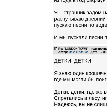
из года в год рифмуя
Я – странник задом-н
распутываю древний 
пускаю песни по воде
И мы пускали песни п
Re: "LONDON TOWN" - подстрочн
Автор:
Макс Жолобов
Дата:
12.01
ДЕТКИ, ДЕТКИ
Я знаю один крошечн
где мы могли бы поиг
Детки, детки, где же 
Спрятались в лесу, и
Надеюсь, вы не слиш