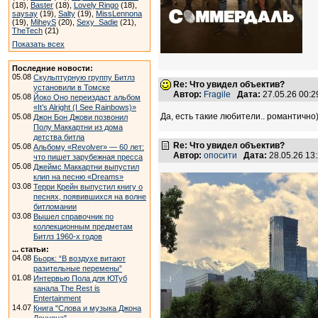
(18),
Baster
(18),
Lovely Ringo
(18),
saysay
(19),
Salty
(19),
MissLennona
(19),
MiheyS
(20),
Sexy_Sadie
(21),
TheTech
(21)
Показать всех
Последние новости:
05.08
Скульптурную группу Битлз
Re: Что увидел объектив?
установили в Томске
Автор:
Fragile
Дата:
27.05.26 00:
05.08
Йоко Оно переиздаст альбом
«It’s Alright (I See Rainbows)»
Да, есть такие любители.. романтично))
05.08
Джон Бон Джови позвонил
Полу Маккартни из дома
детства битла
Re: Что увидел объектив?
05.08
Альбому «Revolver» — 60 лет:
Автор:
опосити
Дата:
28.05.26 13
что пишет зарубежная пресса
05.08
Джеймс Маккартни выпустил
клип на песню «Dreams»
03.08
Терри Крейн выпустил книгу о
песнях, появившихся на волне
битломании
03.08
Вышел справочник по
коллекционным предметам
Битлз 1960-х годов
... статьи:
04.08
Бьорк: “В воздухе витают
разительные перемены”
01.08
Интервью Пола для ЮТуб
канала The Rest is
Entertainment
14.07
Книга "Слова и музыка Джона