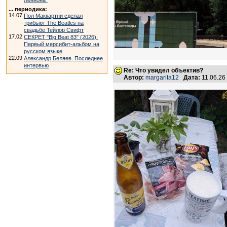
Леннона"
... периодика:
14.07
Пол Маккартни сделал
трибьют The Beatles на
свадьбе Тейлор Свифт
17.02
СЕКРЕТ "Big Beat 83" (2026).
Первый мерсибит-альбом на
русском языке
22.09
Александр Беляев. Последнее
интервью
Re: Что увидел объектив?
Автор:
margarita12
Дата:
11.06.26