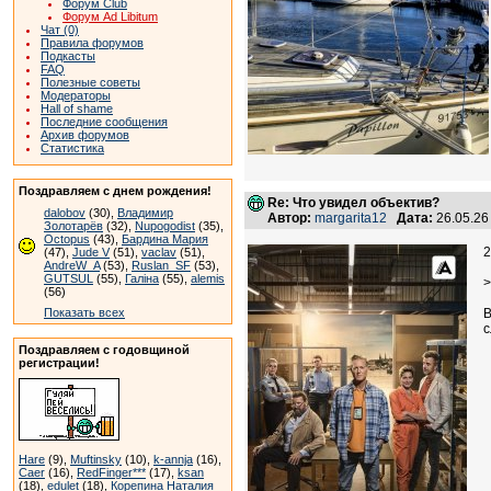
Форум Club
Форум Ad Libitum
Чат (0)
Правила форумов
Подкасты
FAQ
Полезные советы
Модераторы
Hall of shame
Последние сообщения
Архив форумов
Статистика
Поздравляем с днем рождения!
Re: Что увидел объектив?
dalobov
(30),
Владимир
Автор:
margarita12
Дата:
26.05.26
Золотарёв
(32),
Nupogodist
(35),
Octopus
(43),
Бардина Мария
2
(47),
Jude V
(51),
vaclav
(51),
AndreW_A
(53),
Ruslan_SF
(53),
GUTSUL
(55),
Галіна
(55),
alemis
>
(56)
Показать всех
В
с
Поздравляем с годовщиной
регистрации!
Hare
(9),
Muftinsky
(10),
k-annja
(16),
Caer
(16),
RedFinger***
(17),
ksan
(18),
edulet
(18),
Корепина Наталия