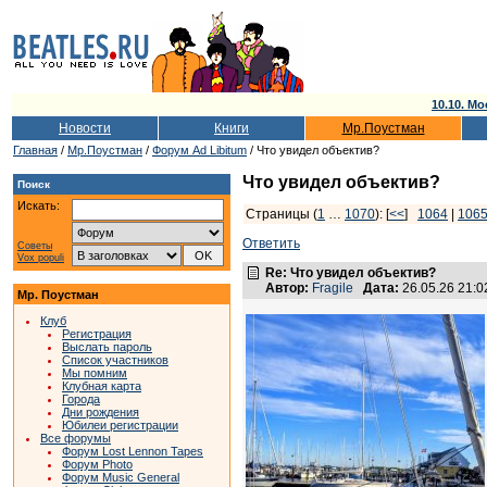
10.10. Мо
Новости
Книги
Мр.Поустман
Главная
/
Мр.Поустман
/
Форум Ad Libitum
/ Что увидел объектив?
Что увидел объектив?
Поиск
Искать:
Страницы (
1
…
1070
): [
<<
]
1064
|
106
Ответить
Советы
Vox populi
Re: Что увидел объектив?
Автор:
Fragile
Дата:
26.05.26 21:
Мр. Поустман
Клуб
Регистрация
Выслать пароль
Список участников
Мы помним
Клубная карта
Города
Дни рождения
Юбилеи регистрации
Все форумы
Форум Lost Lennon Tapes
Форум Photo
Форум Music General