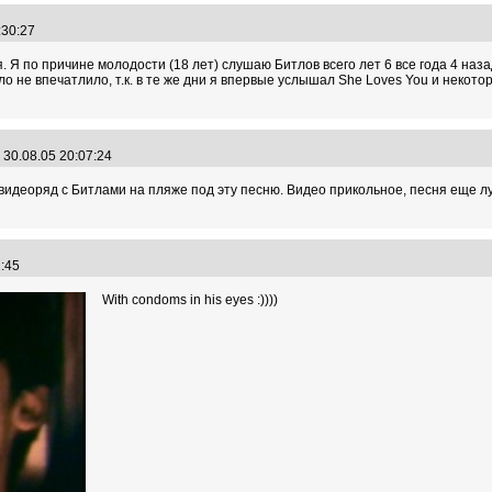
1:30:27
ия. Я по причине молодости (18 лет) слушаю Битлов всего лет 6 все года 4 наз
ло не впечатлило, т.к. в те же дни я впервые услышал She Loves You и некото
30.08.05 20:07:24
видеоряд с Битлами на пляже под эту песню. Видео прикольное, песня еще луч
22:45
With condoms in his eyes :))))