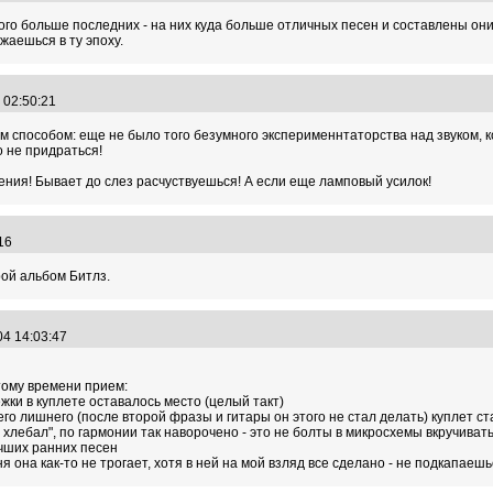
го больше последних - на них куда больше отличных песен и составлены они
жаешься в ту эпоху.
2 02:50:21
 способом: еще не было того безумного эксперименнтаторства над звуком, ко
о не придраться!
ния! Бывает до слез расчуствуешься! А если еще ламповый усилок!
2:16
ой альбом Битлз.
04 14:03:47
тому времени прием:
ки в куплете оставалось место (целый такт)
его лишнего (после второй фразы и гитары он этого не стал делать) куплет ст
 хлебал", по гармонии так наворочено - это не болты в микросхемы вкручивать
учших ранних песен
я она как-то не трогает, хотя в ней на мой взляд все сделано - не подкапаеш