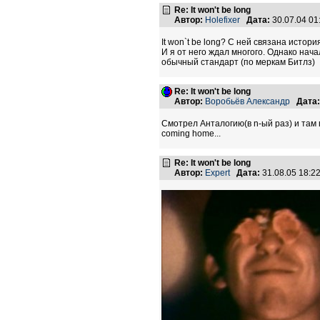
Re: It won't be long
Автор:
Holefixer
Дата:
30.07.04 0
It won`t be long? С ней связана истор
И я от него ждал многого. Однако нача
обычный стандарт (по меркам Битлз)
Re: It won't be long
Автор:
Воробьёв Александр
Дата:
Смотрел Анталогию(в n-ый раз) и там 
coming home...
Re: It won't be long
Автор:
Expert
Дата:
31.08.05 18: