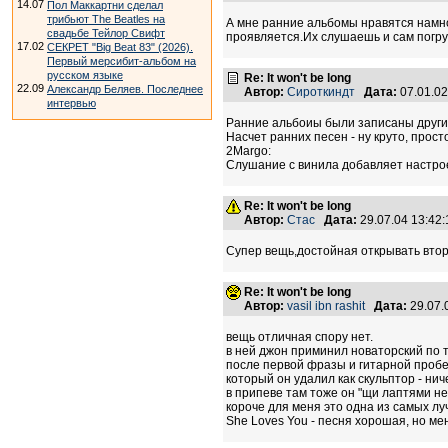
14.07
Пол Маккартни сделал
трибьют The Beatles на
А мне ранние альбомы нравятся намно
свадьбе Тейлор Свифт
проявляется.Их слушаешь и сам погру
17.02
СЕКРЕТ "Big Beat 83" (2026).
Первый мерсибит-альбом на
русском языке
Re: It won't be long
22.09
Александр Беляев. Последнее
Автор:
Сироткиндт
Дата:
07.01.0
интервью
Ранние альбоиы были записаны другим
Насчет ранних песен - ну круто, прост
2Margo:
Слушание с винила добавляет настрое
Re: It won't be long
Автор:
Стас
Дата:
29.07.04 13:4
Супер вещь,достойная открывать втор
Re: It won't be long
Автор:
vasil ibn rashit
Дата:
29.07.
вещь отличная спору нет.
в ней джон приминил новаторский по 
после первой фразы и гитарной пробеж
который он удалил как скульптор - нич
в припеве там тоже он "щи лаптями не
короче для меня это одна из самых л
She Loves You - песня хорошая, но мен