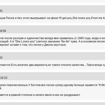
8:42
цов.Песня и без этого выигрывает на фоне I'll get you,She loves you,From me t
:59:56
е после разлуки и одиночества всегда мне нравилась (с 1965 года, когда я ее
сицей. А в "She Loves you" слитное звучание "йе-йе" хуже. А в основном песн
ергает штамп о том, что песни у Джона грустные.
8:32
ечается.Есть конечно два варианта,но такого плохого качества....Там в конце
3:16:22
угих перечисленных.У Битлов все песни супер,одному больше нравится "It Won't 
ё.
авятся в равной степени и ничего меня в них не раздражает.