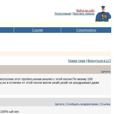
Войти на сайт
Регистрация
|
Выслать пароль
Ссылки
Спецпроекты
Новая тема
|
Вернуться в LLT
Цитата
восполню этот пробел,начав анализ с этой песни.По моему 100
u,но в отличее от этой песни вопли yeath,yeath не раздражают,даже
Цитата
Сообщить модераторам
Ссылка
|
|
 100%-ый хит.