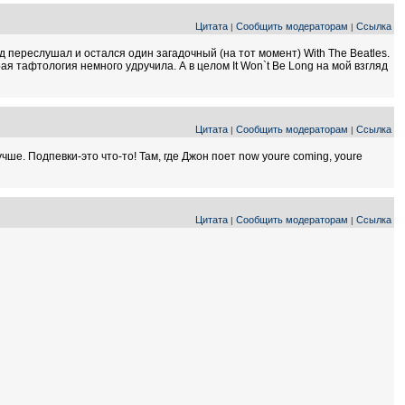
Цитата
Сообщить модераторам
Ссылка
|
|
ад переслушал и остался один загадочный (на тот момент) With The Beatles.
рая тафтология немного удручила. А в целом It Won`t Be Long на мой взгляд
Цитата
Сообщить модераторам
Ссылка
|
|
ше. Подпевки-это что-то! Там, где Джон поет now youre coming, youre
Цитата
Сообщить модераторам
Ссылка
|
|