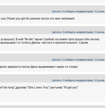
Цитата
Сообщить модераторам
Ссылка
|
|
o you,Thank you girl.Из ранних песен это моя любимая!
Цитата
Сообщить модераторам
Ссылка
|
|
 услышал). В ней "йе-йе" звучит (сейчас на компе прослушал обе песни)
я выигрывает от голоса Джона: чистого и пронзительного. Своим
Цитата
Сообщить модераторам
Ссылка
|
|
 одного варианта песни Джон выкрикивает какие-то слова!
Цитата
Сообщить модераторам
Ссылка
|
|
be long",другому "She Loves You",третьему "I'll get you"