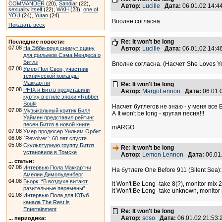
COMMANDER
(20),
Sandjar
(22),
Автор:
Lucille
Дата:
06.01.02 14:
sexuality itself
(22),
WKH
(23),
one of
YOU
(24),
Yutan
(24)
Вполне согласна.
Показать всех
Re: It won't be long
Последние новости:
07.08
На Эбби-роуд снимут сцену
Автор:
Lucille
Дата:
06.01.02 14:
для фильмов Сэма Мендеса о
Битлз
Вполне согласна. (Насчет She Loves You, 
07.08
Умер Пол Свон, участник
технической команды
Маккартни
Re: It won't be long
07.08
PHIX и Битлз представили
Автор:
MargoLennon
Дата:
06.01.
куртку в стиле эпохи «Rubber
Soul»
Насчет бутлегов не знаю - у меня все 
07.08
Музыкальный критик Билл
А It won't be long - крутая песня!!!
Уаймен представил рейтинг
песен Битлз в новой книге
mARGO
07.08
Умер продюсер Уильям Орбит
06.08
`Revolver`: 60 лет спустя
05.08
Скульптурную группу Битлз
Re: It won't be long
установили в Томске
Автор:
Lemon Lennon
Дата:
06.01
... статьи:
07.08
Интервью Пола Маккартни
На бутлеге One Before 911 (Silent Sea):
Амелии Димольденберг
04.08
Бьорк: “В воздухе витают
It Won't Be Long -take 8(?), monitor mix 2'
разительные перемены”
It Won't Be Long -take unknown, monitor m
01.08
Интервью Пола для ЮТуб
канала The Rest is
Entertainment
Re: It won't be long
Автор:
soso
Дата:
06.01.02 21:53
... периодика: