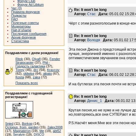
Форум Club
Форум Ad Libitum
Чат (0)
Re: It won't be long
Правила форумов
Автор:
Стас
Дата:
05.01.02 15:2
Подкасты
FAQ
Полезные советы
Чёрт с этим разноголосьем в конце-кон
Модераторы
Hall of shame
Последние сообщения
Re: It won't be long
Архив форумов
Автор:
Володя
Дата:
05.01.02 17
Статистика
Эта песня Джона о предстоящей встреч
Поздравляем с днем рождения!
лучше, энергичней именно с разноголо
оптимистическим звучанием она опров
Ritok
(30),
Olya8
(35),
Fender
Stratocaster
(37),
Phil -
Гордость галактики
(37),
Tonny
(45),
drc
(54),
Kravcov
Re: It won't be long
(62),
oldwise
(64),
alpato
(67),
Автор:
Стас
Дата:
06.01.02 12:2
Kosta
(68),
zaka
(72)
Показать всех
И на бутлегах эта песня почти не встр
Поздравляем с годовщиной
Re: It won't be long
регистрации!
Автор:
Денис_1
Дата:
06.01.02 1
Крутая песня,но не хуже и не лучше др
но,повторяюсь,все они СУПЕР,вот и вс
P.S.Насчёт меня:Мне все эти песни нр
Snied
(11),
Borkop
(14),
Octopus_from_garden
(15),
2alex2008
(17),
Magnateron
(19),
Me
(19),
abt52
(19),
Seralvin
(19),
DISCO
Re: It won't be long