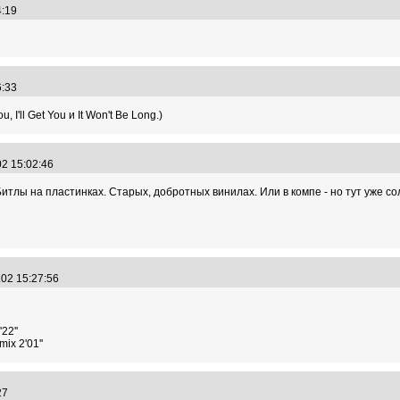
44:19
46:33
I'll Get You и It Won't Be Long.)
02 15:02:46
Битлы на пластинках. Старых, добротных винилах. Или в компе - но тут уже со
.02 15:27:56
22''
ix 2'01''
:27