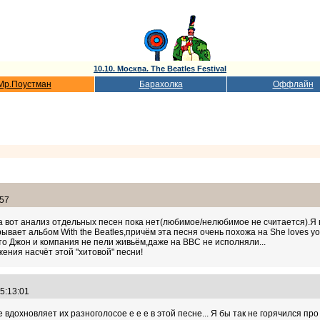
10.10. Москва. The Beatles Festival
Мр.Поустман
Барахолка
Оффлайн
:57
 вот анализ отдельных песен пока нет(любимое/нелюбимое не считается).Я 
ывает альбом With the Beatles,причём эта песня очень похожа на She loves yo
то Джон и компания не пели живьём,даже на BBC не исполняли...
ения насчёт этой "хитовой" песни!
15:13:01
 вдохновляет их разноголосое е е е в этой песне... Я бы так не горячился про