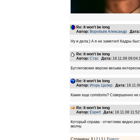
Re: It won't be long
Автор:
Воробьёв Александр
Дата:
Ну и дела:) А я не заметил! Кадры быс
Re: It won't be long
Автор:
Стас
Дата:
18.11.08 09:04
Бутлеговские версии весьма интересны
Re: It won't be long
Автор:
Игорь Цалер
Дата:
18.11.0
Какие еще comdoms? Совершенно не 
Re: It won't be long
Автор:
Expert
Дата:
18.11.08 11:5
Который справа - отчетливо видно ре
молчу.
Страницы:
1
|
2
|
3
|
Еще>>