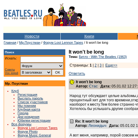
Новости
Книги
Главная
/
Мр.Поустман
/
Форум Lost Lennon Tapes
/ It won't be long
It won't be long
Поиск
Тема:
Битлз - With The Beatles (1963)
Искать:
Страницы:
1
|
2
|
3
|
Еще>>
Советы
Vox populi
Ответить
It won't be long
Мр. Поустман
Автор:
Стас
Дата:
05.01.02 12:27
Клуб
Регистрация
Народ тут обсуждает целые альбомы,а
Выслать пароль
процентный хит для того времени,откр
Список участников
наоборот к месту.Тем более странно ч
Мы помним
Хотелось бы услышать другие соображ
Клубная карта
Города
Дни рождения
Юбилеи регистрации
Re: It won't be long
Все форумы
Автор:
Леонидыч
Дата:
05.01.02 
Форум Lost Lennon Tapes
Форум Photo
А вот меня, например, порой совсем не
Форум Music General