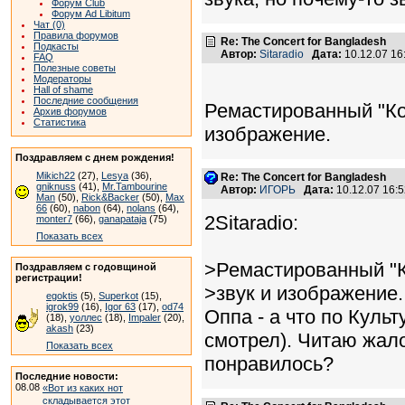
Форум Club
Форум Ad Libitum
Чат (0)
Правила форумов
Re: The Concert for Bangladesh
Подкасты
Автор:
Sitaradio
Дата:
10.12.07 1
FAQ
Полезные советы
Модераторы
Hall of shame
Последние сообщения
Ремастированный "Ко
Архив форумов
Статистика
изображение.
Поздравляем с днем рождения!
Mikich22
(27),
Lesya
(36),
Re: The Concert for Bangladesh
gniknuss
(41),
Mr.Tambourine
Автор:
ИГОРЬ
Дата:
10.12.07 16:
Man
(50),
Rick&Backer
(50),
Max
66
(60),
nabon
(64),
nolans
(64),
2Sitaradio:
monter7
(66),
ganapataja
(75)
Показать всех
>Ремастированный "К
Поздравляем с годовщиной
регистрации!
>звук и изображение.
egoktis
(5),
Superkot
(15),
igrok99
(16),
Igor 63
(17),
od74
Оппа - а что по Куль
(18),
уоллес
(18),
Impaler
(20),
akash
(23)
смотрел). Читаю жало
Показать всех
понравилось?
Последние новости:
08.08
«Вот из каких нот
складывается этот