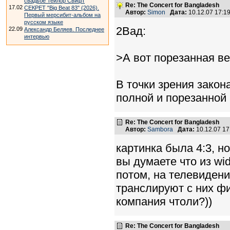
свадьбе Тейлор Свифт
Re: The Concert for Bangladesh
17.02
СЕКРЕТ "Big Beat 83" (2026).
Автор:
Simon
Дата:
10.12.07 17:
Первый мерсибит-альбом на
русском языке
2Вад:
22.09
Александр Беляев. Последнее
интервью
>А вот порезанная ве
В точки зрения зако
полной и порезанной 
Re: The Concert for Bangladesh
Автор:
Sambora
Дата:
10.12.07 1
картинка была 4:3, н
вы думаете что из wid
потом, на телевидени
транслируют с них фи
компания чтоли?))
Re: The Concert for Bangladesh