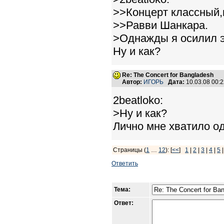
>>Концерт классный,
>>Равви Шанкара.
>Однажды я осилил э
Ну и как?
Re: The Concert for Bangladesh
Автор:
ИГОРЬ
Дата:
10.03.08 00:
2beatloko:
>Ну и как?
Лично мне хватило од
Страницы (
1
…
12
): [
<<
]
1
|
2
|
3
|
4
|
5
Ответить
Тема:
Ответ: