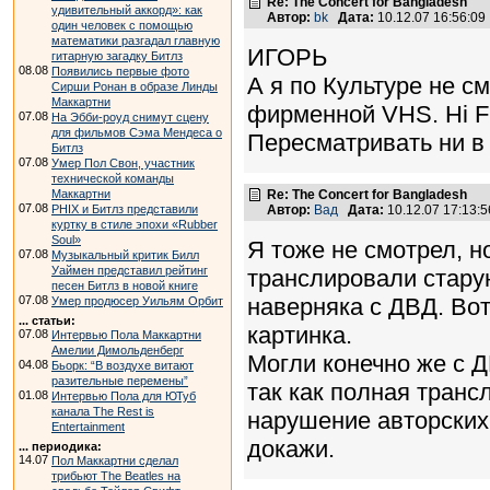
Re: The Concert for Bangladesh
удивительный аккорд»: как
Автор:
bk
Дата:
10.12.07 16:56:0
один человек с помощью
математики разгадал главную
ИГОРЬ
гитарную загадку Битлз
08.08
Появились первые фото
А я по Культуре не см
Сирши Ронан в образе Линды
Маккартни
фирменной VHS. Hi Fi 
07.08
На Эбби-роуд снимут сцену
для фильмов Сэма Мендеса о
Пересматривать ни в 
Битлз
07.08
Умер Пол Свон, участник
технической команды
Маккартни
Re: The Concert for Bangladesh
07.08
PHIX и Битлз представили
Автор:
Вад
Дата:
10.12.07 17:13
куртку в стиле эпохи «Rubber
Soul»
Я тоже не смотрел, н
07.08
Музыкальный критик Билл
Уаймен представил рейтинг
транслировали старую
песен Битлз в новой книге
07.08
наверняка с ДВД. Вот
Умер продюсер Уильям Орбит
... статьи:
картинка.
07.08
Интервью Пола Маккартни
Амелии Димольденберг
Могли конечно же с Д
04.08
Бьорк: “В воздухе витают
разительные перемены”
так как полная транс
01.08
Интервью Пола для ЮТуб
канала The Rest is
нарушение авторских 
Entertainment
докажи.
... периодика:
14.07
Пол Маккартни сделал
трибьют The Beatles на