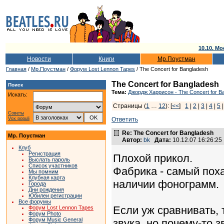
10.10. Мо
Новости
Книги
Мр.Поустман
Главная
/
Мр.Поустман
/
Форум Lost Lennon Tapes
/ The Concert for Bangladesh
The Concert for Bangladesh
Поиск
Тема:
Джордж Харрисон - The Concert for B
Искать:
Страницы (
1
…
12
): [
<<
]
1
|
2
|
3
|
4
|
5
Советы
Vox populi
Ответить
Re: The Concert for Bangladesh
Мр. Поустман
Автор:
bk
Дата:
10.12.07 16:26:2
Клуб
Регистрация
Плохой прикол.
Выслать пароль
Список участников
Фабрика - самый пох
Мы помним
Клубная карта
наличии фонограмм.
Города
Дни рождения
Юбилеи регистрации
Все форумы
Если уж сравнивать, 
Форум Lost Lennon Tapes
Форум Photo
Форум Music General
звука, но почему-то 