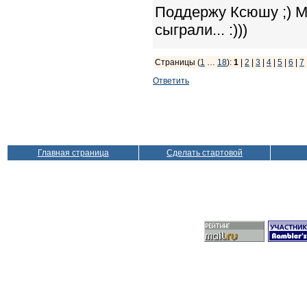
Поддержу Ксюшу ;) М
сыграли... :)))
Страницы (
1
…
18
):
1
|
2
|
3
|
4
|
5
|
6
|
7
Ответить
Главная страница
Сделать стартовой