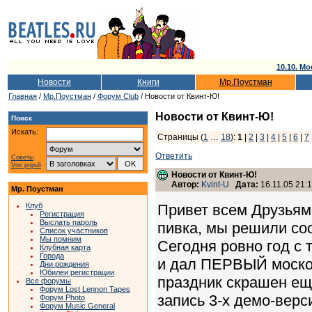
10.10. Мо
Новости
Книги
Мр.Поустман
Главная
/
Мр.Поустман
/
Форум Club
/ Новости от Квинт-Ю!
Новости от Квинт-Ю!
Поиск
Искать:
Страницы (
1
…
18
):
1
|
2
|
3
|
4
|
5
|
6
|
7
Ответить
Советы
Vox populi
Новости от Квинт-Ю!
Автор:
Kvint-U
Дата:
16.11.05 21:
Мр. Поустман
Клуб
Привет всем Друзьям
Регистрация
Выслать пароль
пивка, мы решили со
Список участников
Мы помним
Сегодня ровно год с 
Клубная карта
Города
и дал ПЕРВЫЙ москов
Дни рождения
Юбилеи регистрации
праздник скрашен ещ
Все форумы
Форум Lost Lennon Tapes
запись 3-х демо-верс
Форум Photo
Форум Music General