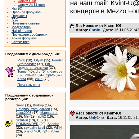
Форум Club
на наш mail: Kvint-U
Форум Ad Libitum
Чат (0)
концерте в Mezzo Forte
Правила форумов
Подкасты
FAQ
Полезные советы
Re: Новости от Квинт-Ю!
Модераторы
Автор:
Corvin
Дата:
16.11.05 21:
Hall of shame
Последние сообщения
Архив форумов
Статистика
Поздравляем с днем рождения!
Ritok
(30),
Olya8
(35),
Fender
Stratocaster
(37),
Phil -
Гордость галактики
(37),
Tonny
(45),
drc
(54),
Kravcov
(62),
oldwise
(64),
alpato
(67),
Kosta
(68),
zaka
(72)
Показать всех
Поздравляем с годовщиной
регистрации!
Snied
(11),
Borkop
(14),
Octopus_from_garden
(15),
2alex2008
(17),
Magnateron
Re: Новости от Квинт-Ю!
(19),
Me
(19),
abt52
(19),
Автор:
OnlyOne
Дата:
16.11.05 2
Seralvin
(19),
DISCO
COMMANDER
(20),
Sandjar
(22),
sexuality itself
(22),
WKH
(23),
one of YOU
(24),
Yutan
(24)