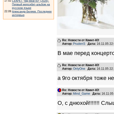
17.02
СЕКРЕТ "Big Beat 83" (2026).
Первый мерсибит-альбом на
русском языке
22.09
Александр Беляев. Последнее
интервью
Re: Новости от Квинт-Ю!
Автор:
PrudenS
Дата:
16.11.05 2
В мае перед концерт
Re: Новости от Квинт-Ю!
Автор:
OnlyOne
Дата:
16.11.05 2
а 9го октября тоже не
Re: Новости от Квинт-Ю!
Автор:
Mind_Game
Дата:
16.11.05
О, с днюхой!!!!!!! Слы