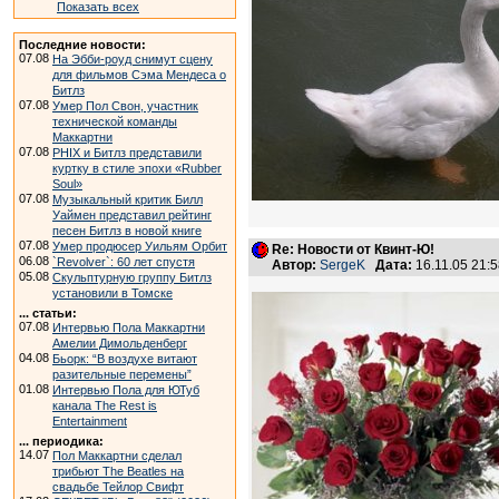
Показать всех
Последние новости:
07.08
На Эбби-роуд снимут сцену
для фильмов Сэма Мендеса о
Битлз
07.08
Умер Пол Свон, участник
технической команды
Маккартни
07.08
PHIX и Битлз представили
куртку в стиле эпохи «Rubber
Soul»
07.08
Музыкальный критик Билл
Уаймен представил рейтинг
песен Битлз в новой книге
07.08
Умер продюсер Уильям Орбит
Re: Новости от Квинт-Ю!
06.08
`Revolver`: 60 лет спустя
Автор:
SergeK
Дата:
16.11.05 21:
05.08
Скульптурную группу Битлз
установили в Томске
... статьи:
07.08
Интервью Пола Маккартни
Амелии Димольденберг
04.08
Бьорк: “В воздухе витают
разительные перемены”
01.08
Интервью Пола для ЮТуб
канала The Rest is
Entertainment
... периодика:
14.07
Пол Маккартни сделал
трибьют The Beatles на
свадьбе Тейлор Свифт