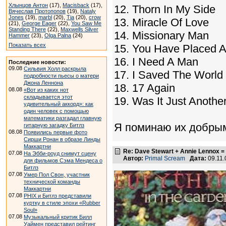
Хлынцов Антон
(17),
Macisback
(17),
12. Thorn In My Side
Вячеслав Протопопов
(19),
Nataly
Jones
(19),
marbl
(20),
Tia
(20),
crow
13. Miracle Of Love
(21),
George Eager
(22),
You Saw Me
Standing There
(22),
Maxwells Silver
14. Missionary Man
Hammer
(23),
Olga Palna
(24)
Показать всех
15. You Have Placed A 
16. I Need A Man
Последние новости:
09.08
Сильвия Холл раскрыла
17. I Saved The World
подробности пьесы о матери
Джона Леннона
18. 17 Again
08.08
«Вот из каких нот
складывается этот
19. Was It Just Another
удивительный аккорд»: как
один человек с помощью
математики разгадал главную
Я поминаю их добрым
гитарную загадку Битлз
08.08
Появились первые фото
Сирши Ронан в образе Линды
Маккартни
Re: Dave Stewart + Annie Lennox =
07.08
На Эбби-роуд снимут сцену
Автор:
Primal Scream
Дата:
09.11.
для фильмов Сэма Мендеса о
Битлз
07.08
Умер Пол Свон, участник
технической команды
Маккартни
07.08
PHIX и Битлз представили
куртку в стиле эпохи «Rubber
Soul»
07.08
Музыкальный критик Билл
Уаймен представил рейтинг