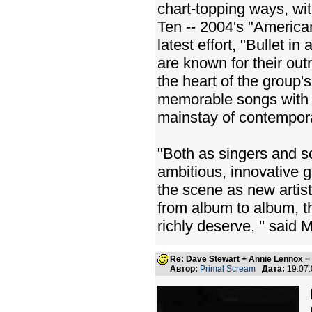
chart-topping ways, wi
Ten -- 2004's "American 
latest effort, "Bullet i
are known for their ou
the heart of the group's
memorable songs with l
mainstay of contempor
"Both as singers and s
ambitious, innovative 
the scene as new artist
from album to album, 
richly deserve, '' said
Re: Dave Stewart + Annie Lennox =
Автор:
Primal Scream
Дата:
19.07