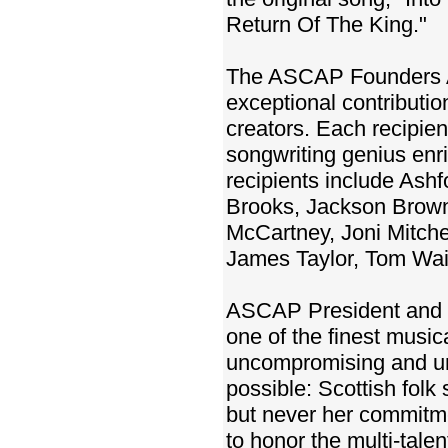
Return Of The King."
The ASCAP Founders A
exceptional contributio
creators. Each recipien
songwriting genius enr
recipients include Ash
Brooks, Jackson Browne
McCartney, Joni Mitche
James Taylor, Tom Wai
ASCAP President and C
one of the finest musica
uncompromising and un
possible: Scottish folk
but never her commitme
to honor the multi-tal