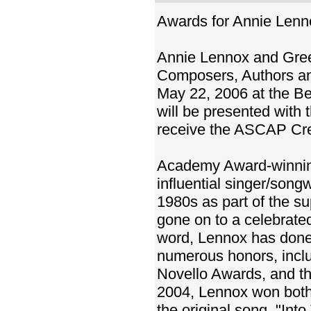
Awards for Annie Len
Annie Lennox and Green
Composers, Authors an
May 22, 2006 at the Be
will be presented wit
receive the ASCAP Cre
Academy Award-winning
influential singer/song
1980s as part of the s
gone on to a celebrated
word, Lennox has done i
numerous honors, incl
Novello Awards, and th
2004, Lennox won both
the original song, "Int