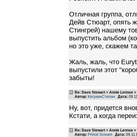
Отличная группа, отл
Дейв Стюарт, опять ж
Стингрей) нашему тов
выпустить альбом (ко
но это уже, скажем так
Жаль, жаль, что Euryt
выпустили этот "коро
забыты!
Re: Dave Stewart + Annie Lennox =
Автор:
КосухинСтепан
Дата:
09.1
Ну, вот, придется вн
Кстати, а когда пере
Re: Dave Stewart + Annie Lennox =
Автор:
Primal Scream
Дата:
09.11.