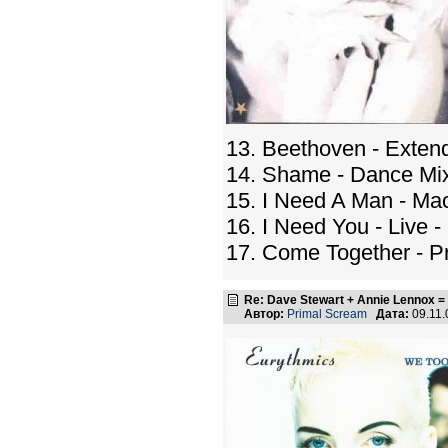
13. Beethoven - Exten
14. Shame - Dance Mix
15. I Need A Man - Ma
16. I Need You - Live 
17. Come Together - P
Re: Dave Stewart + Annie Lennox =
Автор:
Primal Scream
Дата:
09.11.