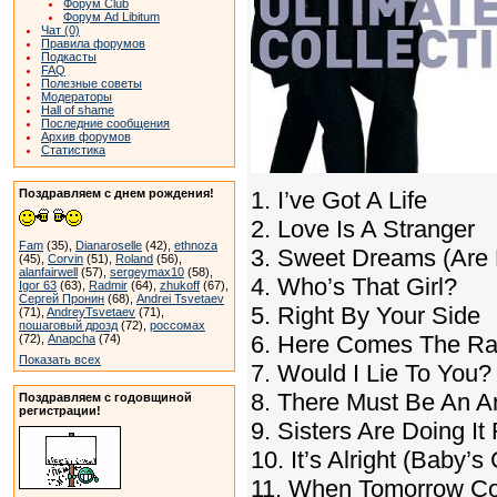
Форум Club
Форум Ad Libitum
Чат (0)
Правила форумов
Подкасты
FAQ
Полезные советы
Модераторы
Hall of shame
Последние сообщения
Архив форумов
Статистика
Поздравляем с днем рождения!
1. I’ve Got A Life
2. Love Is A Stranger
Fam
(35),
Dianaroselle
(42),
ethnoza
3. Sweet Dreams (Are 
(45),
Corvin
(51),
Roland
(56),
alanfairwell
(57),
sergeymax10
(58),
4. Who’s That Girl?
Igor 63
(63),
Radmir
(64),
zhukoff
(67),
Сергей Пронин
(68),
Andrei Tsvetaev
5. Right By Your Side
(71),
AndreyTsvetaev
(71),
пошаговый дрозд
(72),
россомах
6. Here Comes The Ra
(72),
Anapcha
(74)
Показать всех
7. Would I Lie To You?
8. There Must Be An A
Поздравляем с годовщиной
регистрации!
9. Sisters Are Doing I
10. It’s Alright (Baby’
11. When Tomorrow C