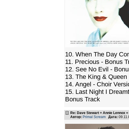
10. When The Day C
11. Precious - Bonus T
12. See No Evil - Bonu
13. The King & Queen 
14. Angel - Choir Vers
15. Last Night I Drea
Bonus Track
Re: Dave Stewart + Annie Lennox =
Автор:
Primal Scream
Дата:
09.11.