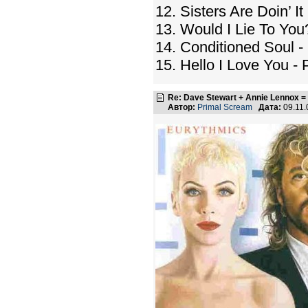
12. Sisters Are Doin’ 
13. Would I Lie To You
14. Conditioned Soul -
15. Hello I Love You -
Re: Dave Stewart + Annie Lennox =
Автор:
Primal Scream
Дата:
09.11.