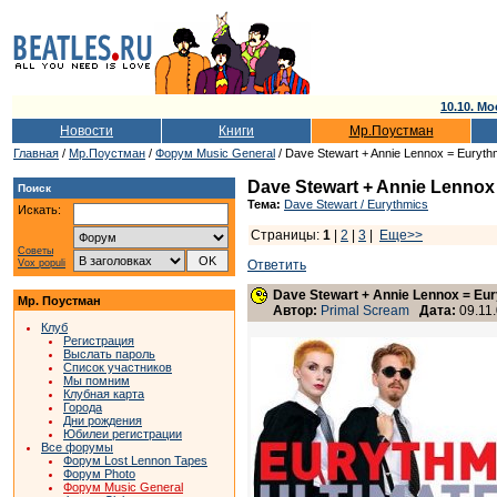
10.10. Мо
Новости
Книги
Мр.Поустман
Главная
/
Мр.Поустман
/
Форум Music General
/ Dave Stewart + Annie Lennox = Euryth
Dave Stewart + Annie Lennox
Поиск
Тема:
Dave Stewart / Eurythmics
Искать:
Страницы:
1
|
2
|
3
|
Еще>>
Советы
Vox populi
Ответить
Dave Stewart + Annie Lennox = Eu
Мр. Поустман
Автор:
Primal Scream
Дата:
09.11.
Клуб
Регистрация
Выслать пароль
Список участников
Мы помним
Клубная карта
Города
Дни рождения
Юбилеи регистрации
Все форумы
Форум Lost Lennon Tapes
Форум Photo
Форум Music General