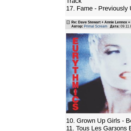
Track
17. Fame - Previously
Re: Dave Stewart + Annie Lennox =
Автор:
Primal Scream
Дата:
09.11.
10. Grown Up Girls - 
11. Tous Les Garзons 