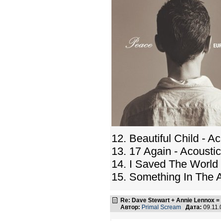
12. Beautiful Child - A
13. 17 Again - Acousti
14. I Saved The World 
15. Something In The A
Re: Dave Stewart + Annie Lennox =
Автор:
Primal Scream
Дата:
09.11.