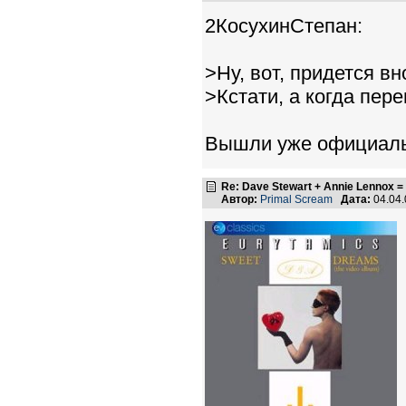
2КосухинСтепан:
>Ну, вот, придется в
>Кстати, а когда пер
Вышли уже официальн
Re: Dave Stewart + Annie Lennox =
Автор:
Primal Scream
Дата:
04.04