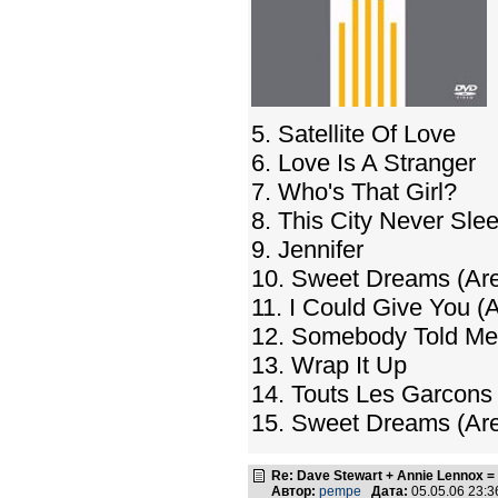
5. Satellite Of Love
6. Love Is A Stranger
7. Who's That Girl?
8. This City Never Sle
9. Jennifer
10. Sweet Dreams (Are
11. I Could Give You (A
12. Somebody Told Me
13. Wrap It Up
14. Touts Les Garcons 
15. Sweet Dreams (Are
Re: Dave Stewart + Annie Lennox =
Автор:
pempe
Дата:
05.05.06 23: