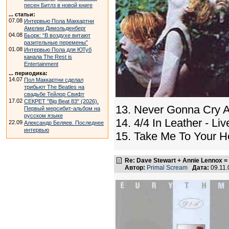
песен Битлз в новой книге
... статьи:
07.08
Интервью Пола Маккартни
Амелии Димольденберг
04.08
Бьорк: “В воздухе витают
разительные перемены”
01.08
Интервью Пола для ЮТуб
канала The Rest is
Entertainment
... периодика:
14.07
Пол Маккартни сделал
трибьют The Beatles на
свадьбе Тейлор Свифт
17.02
СЕКРЕТ "Big Beat 83" (2026).
13. Never Gonna Cry A
Первый мерсибит-альбом на
русском языке
14. 4/4 In Leather - Li
22.09
Александр Беляев. Последнее
интервью
15. Take Me To Your He
Re: Dave Stewart + Annie Lennox =
Автор:
Primal Scream
Дата:
09.11.