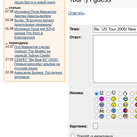
песен Битлз в новой книге
... статьи:
07.08
Интервью Пола Маккартни
Ответить
Амелии Димольденберг
04.08
Бьорк: “В воздухе витают
разительные перемены”
01.08
Интервью Пола для ЮТуб
Тема:
канала The Rest is
Ответ:
Entertainment
... периодика:
14.07
Пол Маккартни сделал
трибьют The Beatles на
свадьбе Тейлор Свифт
17.02
СЕКРЕТ "Big Beat 83" (2026).
Первый мерсибит-альбом на
русском языке
22.09
Александр Беляев. Последнее
интервью
Иконка:
Картинка:
Translit -> кириллица