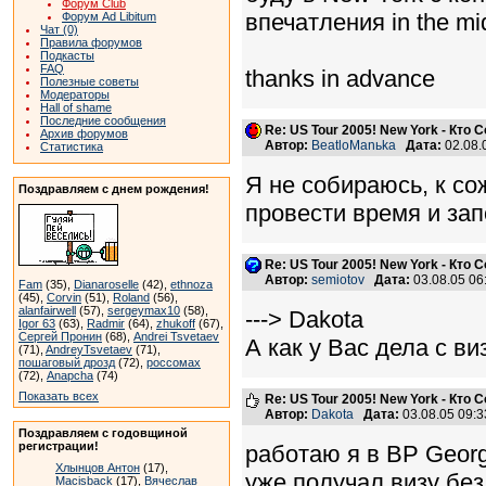
Форум Club
впечатления in the mid
Форум Ad Libitum
Чат (0)
Правила форумов
Подкасты
FAQ
thanks in advance
Полезные советы
Модераторы
Hall of shame
Последние сообщения
Re: US Tour 2005! New York - Кто
Архив форумов
Автор:
BeatloManьka
Дата:
02.08.
Статистика
Я не собираюсь, к со
Поздравляем с днем рождения!
провести время и запо
Re: US Tour 2005! New York - Кто
Автор:
semiotov
Дата:
03.08.05 0
Fam
(35),
Dianaroselle
(42),
ethnoza
(45),
Corvin
(51),
Roland
(56),
alanfairwell
(57),
sergeymax10
(58),
---> Dakota
Igor 63
(63),
Radmir
(64),
zhukoff
(67),
Сергей Пронин
(68),
Andrei Tsvetaev
А как у Вас дела с ви
(71),
AndreyTsvetaev
(71),
пошаговый дрозд
(72),
россомах
(72),
Anapcha
(74)
Показать всех
Re: US Tour 2005! New York - Кто
Автор:
Dakota
Дата:
03.08.05 09:
Поздравляем с годовщиной
регистрации!
работаю я в BP Georg
Хлынцов Антон
(17),
уже получал визу без
Macisback
(17),
Вячеслав