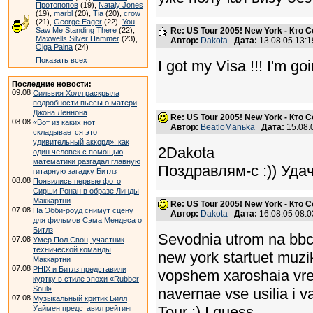
Протопопов
(19),
Nataly Jones
(19),
marbl
(20),
Tia
(20),
crow
(21),
George Eager
(22),
You
Saw Me Standing There
(22),
Re: US Tour 2005! New York - Кто
Maxwells Silver Hammer
(23),
Автор:
Dakota
Дата:
13.08.05 13:
Olga Palna
(24)
Показать всех
I got my Visa !!! I'm go
Последние новости:
09.08
Сильвия Холл раскрыла
подробности пьесы о матери
Джона Леннона
Re: US Tour 2005! New York - Кто
08.08
«Вот из каких нот
Автор:
BeatloManьka
Дата:
15.08.
складывается этот
удивительный аккорд»: как
2Dakota
один человек с помощью
математики разгадал главную
Поздравлям-с :)) Удач
гитарную загадку Битлз
08.08
Появились первые фото
Сирши Ронан в образе Линды
Маккартни
Re: US Tour 2005! New York - Кто
07.08
На Эбби-роуд снимут сцену
Автор:
Dakota
Дата:
16.08.05 08:
для фильмов Сэма Мендеса о
Битлз
Sevodnia utrom na bbc 
07.08
Умер Пол Свон, участник
технической команды
new york startuet muzi
Маккартни
07.08
PHIX и Битлз представили
vopshem xaroshaia vrem
куртку в стиле эпохи «Rubber
Soul»
navernae vse usilia i v
07.08
Музыкальный критик Билл
Tour :) I guess
Уаймен представил рейтинг