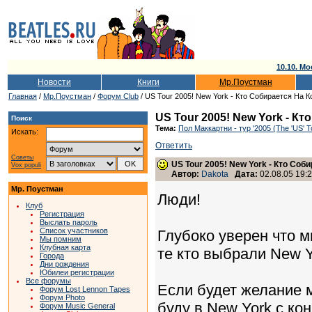
10.10. Мо
Новости
Книги
Мр.Поустман
Главная
/
Мр.Поустман
/
Форум Club
/ US Tour 2005! New York - Кто Собирается На 
US Tour 2005! New York - К
Поиск
Тема:
Пол Маккартни - тур '2005 (The 'US' T
Искать:
Ответить
Советы
US Tour 2005! New York - Кто Соб
Vox populi
Автор:
Dakota
Дата:
02.08.05 19:2
Мр. Поустман
Люди!
Клуб
Регистрация
Выслать пароль
Список участников
Глубоко уверен что м
Мы помним
Клубная карта
те кто выбрали New Y
Города
Дни рождения
Юбилеи регистрации
Все форумы
Если будет желание м
Форум Lost Lennon Tapes
Форум Photo
буду в New York с ко
Форум Music General