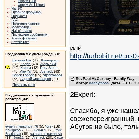
Форум Club
Форум Ad Libitum
Чат (0)
Правила форумов
Подкасты
FAQ
Полезные советы
Модераторы
Hall of shame
Последние сообщения
Архив форумов
Статистика
или
Поздравляем с днем рождения!
http://turbobit.net/cns
Евгений Бик
(35),
Димедролл
(36),
Zapple
(40),
Игорь7354
(40),
Katrina
(42),
Rory Storm
(43),
AlexYar
(61),
Arshack
(63),
Borick London
(65),
stjohnswood
Re: Paul McCartney - Family Way
(66),
Андрей Хрисанфов
(77)
Автор:
dannymass
Дата:
28.01.10
Показать всех
2Expert:
Поздравляем с годовщиной
регистрации!
Спасибо, я уже нашел 
свежепереигранный, н
Абутов не было, толь
evgen_menschov_76
(5),
Yurry
(16),
Navigator77
(16),
Ludo4ka
(17),
Polly
Beatloman
(18),
satanafrompashkovo
(19),
Sion22
(20),
Arshack
(20),
Саша