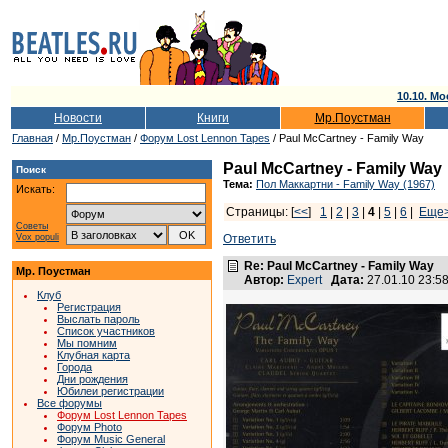
10.10. Мо
Новости
Книги
Мр.Поустман
Главная
/
Мр.Поустман
/
Форум Lost Lennon Tapes
/ Paul McCartney - Family Way
Paul McCartney - Family Way
Поиск
Тема:
Пол Маккартни - Family Way (1967)
Искать:
Страницы: [
<<
]
1
|
2
|
3
|
4
|
5
|
6
|
Еще
Советы
Vox populi
Ответить
Re: Paul McCartney - Family Way
Мр. Поустман
Автор:
Expert
Дата:
27.01.10 23:
Клуб
Регистрация
Выслать пароль
Список участников
Мы помним
Клубная карта
Города
Дни рождения
Юбилеи регистрации
Все форумы
Форум Lost Lennon Tapes
Форум Photo
Форум Music General