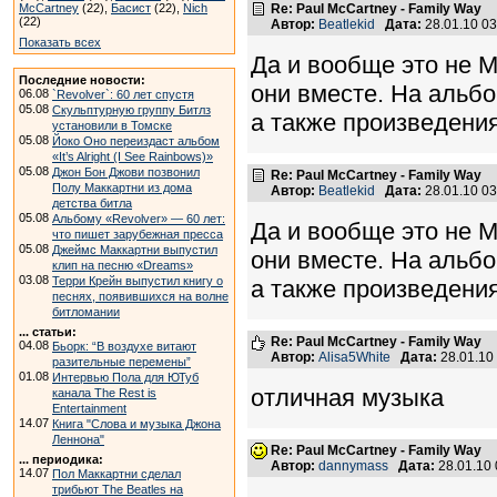
McCartney
(22),
Басист
(22),
Nich
Re: Paul McCartney - Family Way
(22)
Автор:
Beatlekid
Дата:
28.01.10 0
Показать всех
Да и вообще это не М
Последние новости:
они вместе. На альбо
06.08
`Revolver`: 60 лет спустя
05.08
Скульптурную группу Битлз
а также произведения
установили в Томске
05.08
Йоко Оно переиздаст альбом
«It’s Alright (I See Rainbows)»
05.08
Джон Бон Джови позвонил
Re: Paul McCartney - Family Way
Полу Маккартни из дома
Автор:
Beatlekid
Дата:
28.01.10 0
детства битла
05.08
Альбому «Revolver» — 60 лет:
Да и вообще это не М
что пишет зарубежная пресса
05.08
Джеймс Маккартни выпустил
они вместе. На альб
клип на песню «Dreams»
03.08
Терри Крейн выпустил книгу о
а также произведения
песнях, появившихся на волне
битломании
... статьи:
Re: Paul McCartney - Family Way
04.08
Бьорк: “В воздухе витают
Автор:
Alisa5White
Дата:
28.01.10
разительные перемены”
01.08
Интервью Пола для ЮТуб
отличная музыка
канала The Rest is
Entertainment
14.07
Книга "Слова и музыка Джона
Леннона"
Re: Paul McCartney - Family Way
... периодика:
Автор:
dannymass
Дата:
28.01.10
14.07
Пол Маккартни сделал
трибьют The Beatles на