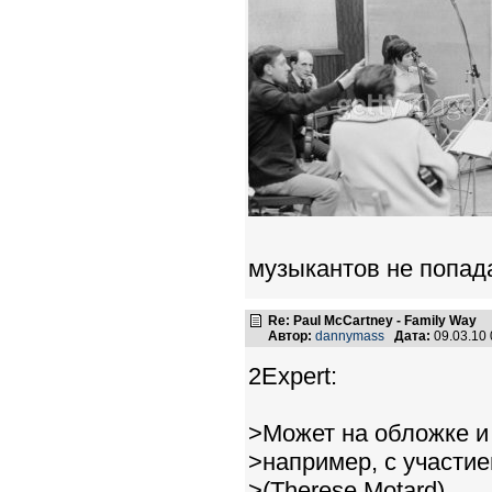
музыкантов не попад
Re: Paul McCartney - Family Way
Автор:
dannymass
Дата:
09.03.10
2Expert:
>Может на обложке и 
>например, с участи
>(Therese Motard).