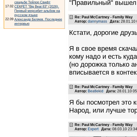
"Правильный" вышел 
свадьбе Тейлор Свифт
17.02
СЕКРЕТ "Big Beat 83" (2026).
Первый мерсибит-альбом на
русском языке
Re: Paul McCartney - Family Way
22.09
Александр Беляев. Последнее
Автор:
dannymass
Дата:
28.01.10
интервью
Кстати, дорогие друзь
Я в свое время скача
кому надо и есть куд
(но дорожка только а
вписывается в конте
Re: Paul McCartney - Family Way
Автор:
Beatlekid
Дата:
28.01.10 0
Я бы посмотрел это к
Народ, или лучше то
Re: Paul McCartney - Family Way
Автор:
Expert
Дата:
08.03.10 23: