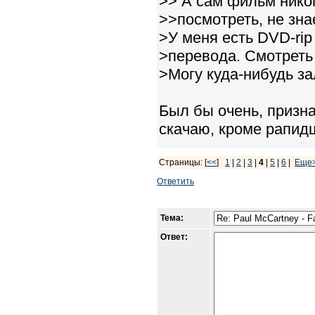
>> А сам фильм никог
>>посмотреть, не зна
>У меня есть DVD-rip 
>перевода. Смотреть
>Могу куда-нибудь за
Был бы очень, призна
скачаю, кроме рапид
Страницы: [
<<
]
1
|
2
|
3
|
4
|
5
|
6
|
Еще
Ответить
Тема:
Ответ: