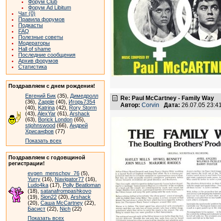
Форум Club
Форум Ad Libitum
Чат (0)
Правила форумов
Подкасты
FAQ
Полезные советы
Модераторы
Hall of shame
Последние сообщения
Архив форумов
Статистика
Поздравляем с днем рождения!
Евгений Бик
(35),
Димедролл
Re: Paul McCartney - Family Way
(36),
Zapple
(40),
Игорь7354
Автор:
Corvin
Дата:
26.07.05 23:
(40),
Katrina
(42),
Rory Storm
(43),
AlexYar
(61),
Arshack
(63),
Borick London
(65),
stjohnswood
(66),
Андрей
Хрисанфов
(77)
Показать всех
Поздравляем с годовщиной
регистрации!
evgen_menschov_76
(5),
Yurry
(16),
Navigator77
(16),
Ludo4ka
(17),
Polly Beatloman
(18),
satanafrompashkovo
(19),
Sion22
(20),
Arshack
(20),
Саша McCartney
(22),
Басист
(22),
Nich
(22)
Показать всех