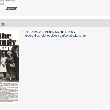
01:36
LP USA Issue LONDON M76007 - back
http://beatleshelp.topcities.com/collabo/fam.html