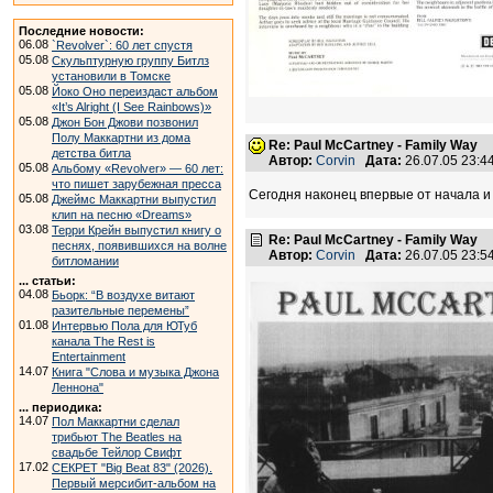
Последние новости:
06.08
`Revolver`: 60 лет спустя
05.08
Скульптурную группу Битлз
установили в Томске
05.08
Йоко Оно переиздаст альбом
«It’s Alright (I See Rainbows)»
05.08
Джон Бон Джови позвонил
Полу Маккартни из дома
Re: Paul McCartney - Family Way
детства битла
Автор:
Corvin
Дата:
26.07.05 23:
05.08
Альбому «Revolver» — 60 лет:
что пишет зарубежная пресса
Сегодня наконец впервые от начала и
05.08
Джеймс Маккартни выпустил
клип на песню «Dreams»
03.08
Терри Крейн выпустил книгу о
Re: Paul McCartney - Family Way
песнях, появившихся на волне
Автор:
Corvin
Дата:
26.07.05 23:
битломании
... статьи:
04.08
Бьорк: “В воздухе витают
разительные перемены”
01.08
Интервью Пола для ЮТуб
канала The Rest is
Entertainment
14.07
Книга "Слова и музыка Джона
Леннона"
... периодика:
14.07
Пол Маккартни сделал
трибьют The Beatles на
свадьбе Тейлор Свифт
17.02
СЕКРЕТ "Big Beat 83" (2026).
Первый мерсибит-альбом на