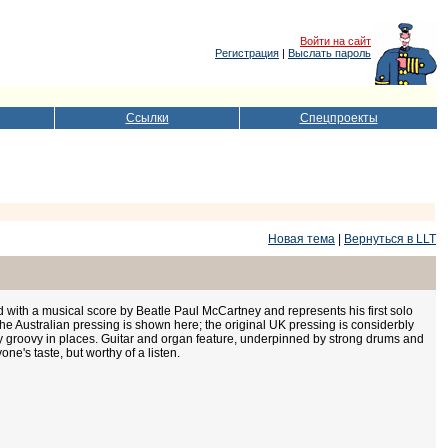
Войти на сайт
Регистрация
|
Выслать пароль
Ссылки
Спецпроекты
Новая тема
|
Вернуться в LLT
ed with a musical score by Beatle Paul McCartney and represents his first solo
he Australian pressing is shown here; the original UK pressing is considerbly
ery groovy in places. Guitar and organ feature, underpinned by strong drums and
ne's taste, but worthy of a listen.