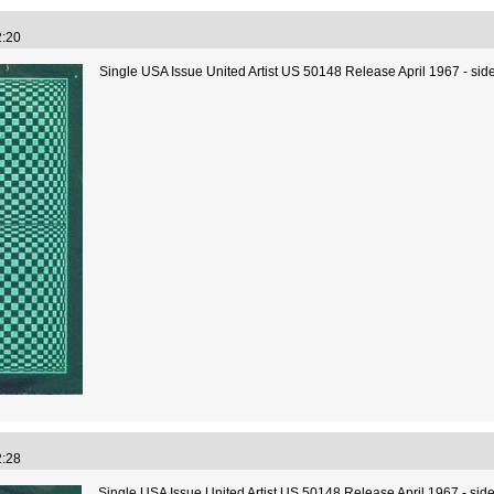
02:20
Single USA Issue United Artist US 50148 Release April 1967 - sid
02:28
Single USA Issue United Artist US 50148 Release April 1967 - side