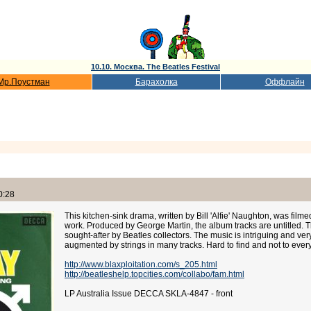
10.10. Москва. The Beatles Festival
Мр.Поустман
Барахолка
Оффлайн
0:28
This kitchen-sink drama, written by Bill 'Alfie' Naughton, was film
work. Produced by George Martin, the album tracks are untitled. T
sought-after by Beatles collectors. The music is intriguing and v
augmented by strings in many tracks. Hard to find and not to everyo
http://www.blaxploitation.com/s_205.html
http://beatleshelp.topcities.com/collabo/fam.html
LP Australia Issue DECCA SKLA-4847 - front