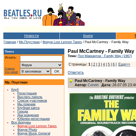
Новости
Книги
Главная
/
Мр.Поустман
/
Форум Lost Lennon Tapes
/ Paul McCartney - Family Way
Paul McCartney - Family Way
Поиск
Тема:
Пол Маккартни - Family Way (1967)
Искать:
Страницы:
1
|
2
|
3
|
4
|
5
|
6
|
Еще>>
Советы
Vox populi
Ответить
Paul McCartney - Family Way
Мр. Поустман
Автор:
Corvin
Дата:
26.07.05 23:4
Клуб
Регистрация
Выслать пароль
Список участников
Мы помним
Клубная карта
Города
Дни рождения
Юбилеи регистрации
Все форумы
Форум Lost Lennon Tapes
Форум Photo
Форум Music General