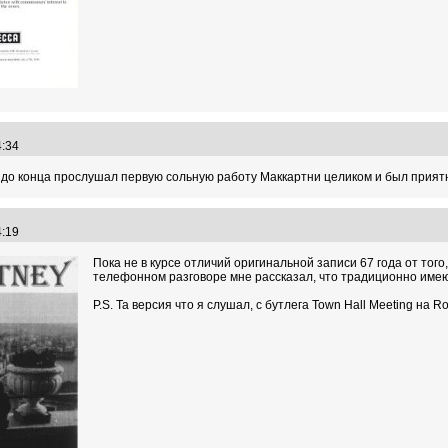
44:34
 до конца прослушал первую сольную работу Маккартни целиком и был приятн
54:19
Пока не в курсе отличий оригинальной записи 67 года от тог
телефонном разговоре мне рассказал, что традиционно имеют
P.S. Та версия что я слушал, с бутлега Town Hall Meeting на R