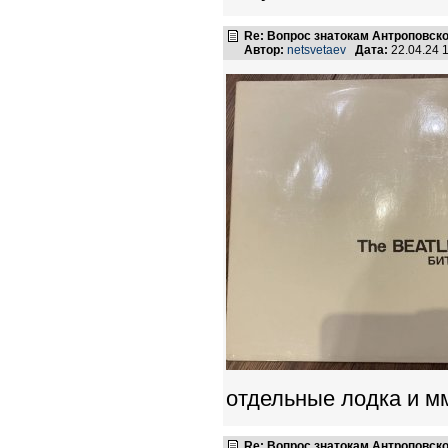
Re: Вопрос знатокам Антроповско
Автор:
netsvetaev
Дата:
22.04.24 
отдельные лодка и м
Re: Вопрос знатокам Антроповско