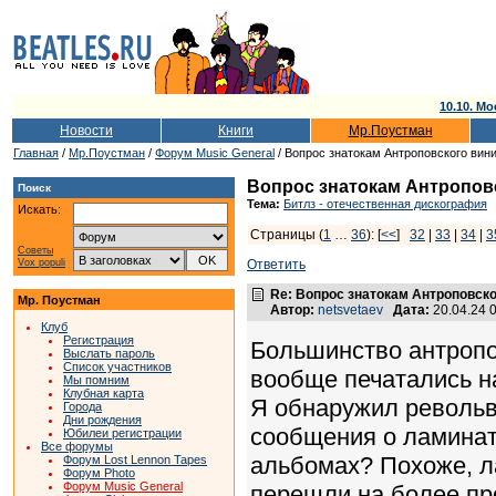
10.10. Мо
Новости
Книги
Мр.Поустман
Главная
/
Мр.Поустман
/
Форум Music General
/ Вопрос знатокам Антроповского вин
Вопрос знатокам Антропов
Поиск
Тема:
Битлз - отечественная дискография
Искать:
Страницы (
1
…
36
): [
<<
]
32
|
33
|
34
|
3
Советы
Vox populi
Ответить
Re: Вопрос знатокам Антроповско
Мр. Поустман
Автор:
netsvetaev
Дата:
20.04.24 
Клуб
Регистрация
Большинство антропо
Выслать пароль
Список участников
вообще печатались н
Мы помним
Клубная карта
Я обнаружил револьве
Города
Дни рождения
сообщения о ламинате
Юбилеи регистрации
Все форумы
альбомах? Похоже, л
Форум Lost Lennon Tapes
Форум Photo
Форум Music General
перешли на более пр