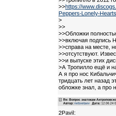
>>
https://www.discog
Peppers-Lonely-Hearts.
>
>>
>>Обложки полностью
>>включая подпись Н
>>справа на месте, н
>>отсутствуют. Извес
>>и выпуске этих дис
>А Тропилло ещё и на
А я про нос Кибальчи
тридцать лет назад э
обложке знал, а про н
Re: Вопрос знатокам Антроповско
Автор:
netsvetaev
Дата:
12.06.24 
2Pavil: