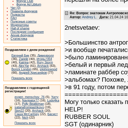
Форум Club
Форум Ad Libitum
Чат (0)
Правила форумов
Re: Вопрос знатокам Антроповско
Подкасты
Автор:
Andrey L.
Дата:
21.04.24 1
FAQ
Полезные советы
Модераторы
2netsvetaev:
Hall of shame
Последние сообщения
Архив форумов
Статистика
>Большинство антро
>и вообще печатались
Поздравляем с днем рождения!
Евгений Бик
(35),
Димедролл
>было ламинированны
(36),
Zapple
(40),
Игорь7354
(40),
Katrina
(42),
Rory Storm
>белый и первый лед
(43),
AlexYar
(61),
Arshack
(63),
Borick London
(65),
stjohnswood
>ламинате раббер соу
(66),
Андрей Хрисанфов
(77)
>альбомах? Похоже,
Показать всех
>в 91 году, потом пе
Поздравляем с годовщиной
регистрации!
=================
evgen_menschov_76
(5),
Yurry
Могу только сказать 
(16),
Navigator77
(16),
Ludo4ka
(17),
Polly Beatloman
(18),
satanafrompashkovo
(19),
HELP!
Sion22
(20),
Arshack
(20),
Саша McCartney
(22),
Басист
RUBBER SOUL
(22),
Nich
(22)
SGT (одинарник)
Показать всех