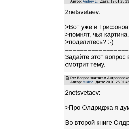
Автор:
Andrey L.
Дата:
19.01.25 2
2netsvetaev:
>Вот уже и Трифонов
>помнят, чья картина
>поделитесь? :-)
=================
Задайте этот вопро
смотрит тему.
Re: Вопрос знатокам Антроповско
Автор:
Mikle2
Дата:
20.01.25 01:
2netsvetaev:
>Про Олдриджа я ду
Во второй книге Олдр