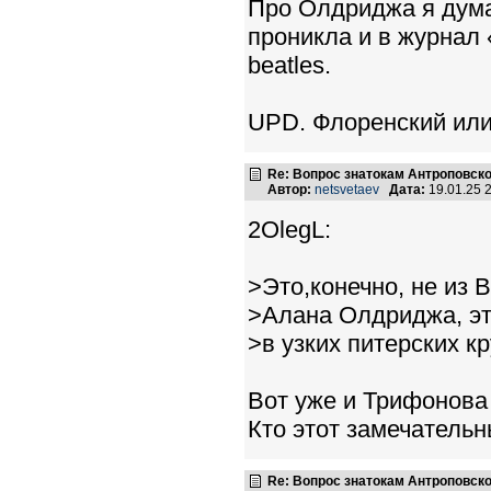
Про Олдриджа я дума
проникла и в журнал 
beatles.
UPD. Флоренский или
Re: Вопрос знатокам Антроповско
Автор:
netsvetaev
Дата:
19.01.25 
2OlegL:
>Это,конечно, не из Bea
>Алана Олдриджа, эт
>в узких питерских кр
Вот уже и Трифонова 
Кто этот замечательн
Re: Вопрос знатокам Антроповско