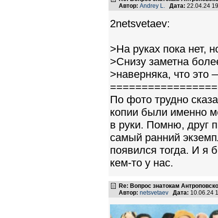
Автор:
Andrey L.
Дата:
22.04.24 1
2netsvetaev:
>На руках пока нет, н
>Снизу заметна более
>наверняка, что это —
=================
По фото трудно сказ
копии были именно м
в руки. Помню, друг 
самый ранний экземпл
появился тогда. И 
кем-то у нас.
Re: Вопрос знатокам Антроповско
Автор:
netsvetaev
Дата:
10.06.24 