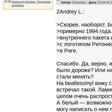
22.09
Александр Беляев. Последнее
Автор:
netsvetaev
Дата:
22.04.24 
интервью
2Andrey L.:
>Скорее, наоборот. 
>примерно 1994 года.
>внутреннего пакета
>с логотипом Ритони
>в Риге.
Спасибо. Да, верно, 
было дороже? Или на 
стали менять?
На beatlesvinyl вижу
встречал такой. Ламин
целом очень распрост
А белый — возможно,
могу написать о нем 