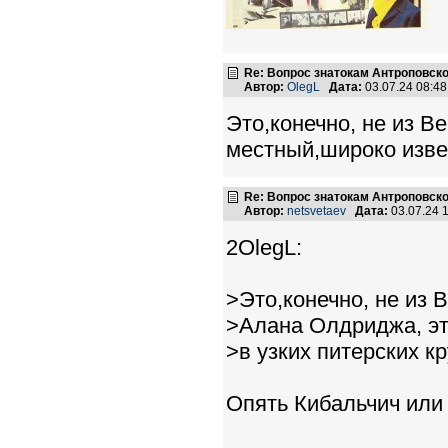
Re: Вопрос знатокам Антроповско
Автор:
OlegL
Дата:
03.07.24 08:4
Это,конечно, не из Be
местный,широко извес
Re: Вопрос знатокам Антроповско
Автор:
netsvetaev
Дата:
03.07.24 
2OlegL:
>Это,конечно, не из Bea
>Алана Олдриджа, эт
>в узких питерских кр
Опять Кибальчич или 