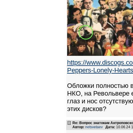
https://www.discogs.c
Peppers-Lonely-Hearts.
Обложки полностью в
НКО, на Револьвере е
глаз и нос отсутству
этих дисков?
Re: Вопрос знатокам Антроповско
Автор:
netsvetaev
Дата:
10.06.24 