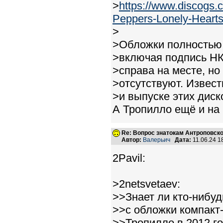
>
https://www.discogs.
Peppers-Lonely-Hearts.
>
>Обложки полностью 
>включая подпись НК
>справа на месте, но
>отсутствуют. Извест
>и выпуске этих диск
А Тропилло ещё и на 
Re: Вопрос знатокам Антроповско
Автор:
Валерьич
Дата:
11.06.24 
2Pavil:
>2netsvetaev:
>>Знает ли кто-нибуд
>>с обложки компакт
>>Тропилло в 2012 г