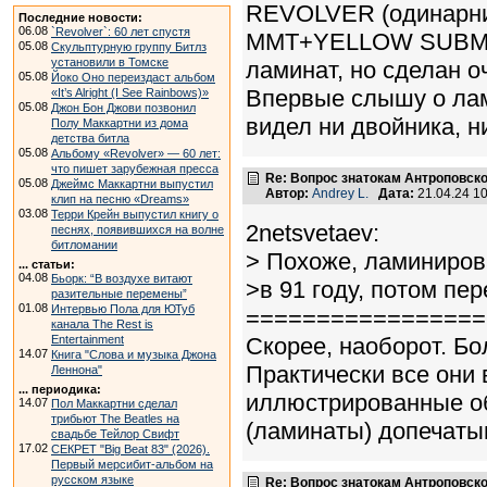
REVOLVER (одинарни
Последние новости:
06.08
`Revolver`: 60 лет спустя
MMT+YELLOW SUBMARI
05.08
Скульптурную группу Битлз
установили в Томске
ламинат, но сделан о
05.08
Йоко Оно переиздаст альбом
Впервые слышу о ла
«It’s Alright (I See Rainbows)»
05.08
Джон Бон Джови позвонил
видел ни двойника, н
Полу Маккартни из дома
детства битла
05.08
Альбому «Revolver» — 60 лет:
что пишет зарубежная пресса
Re: Вопрос знатокам Антроповско
05.08
Джеймс Маккартни выпустил
Автор:
Andrey L.
Дата:
21.04.24 1
клип на песню «Dreams»
03.08
Терри Крейн выпустил книгу о
2netsvetaev:
песнях, появившихся на волне
битломании
> Похоже, ламиниро
... статьи:
04.08
Бьорк: “В воздухе витают
>в 91 году, потом пе
разительные перемены”
01.08
Интервью Пола для ЮТуб
=================
канала The Rest is
Entertainment
Скорее, наоборот. Бо
14.07
Книга "Слова и музыка Джона
Практически все они 
Леннона"
... периодика:
иллюстрированные об
14.07
Пол Маккартни сделал
трибьют The Beatles на
(ламинаты) допечаты
свадьбе Тейлор Свифт
17.02
СЕКРЕТ "Big Beat 83" (2026).
Первый мерсибит-альбом на
русском языке
Re: Вопрос знатокам Антроповско