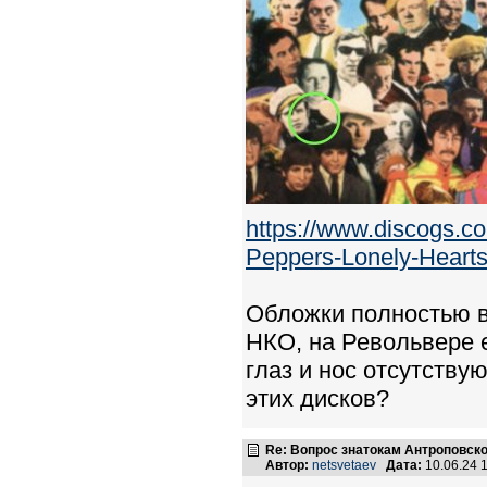
https://www.discogs.c
Peppers-Lonely-Hearts.
Обложки полностью в
НКО, на Револьвере е
глаз и нос отсутству
этих дисков?
Re: Вопрос знатокам Антроповско
Автор:
netsvetaev
Дата:
10.06.24 