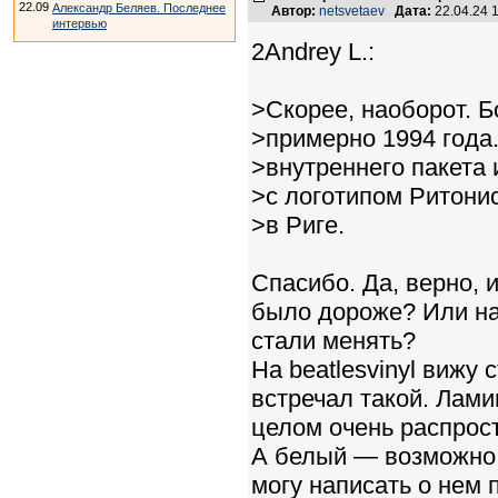
22.09
Александр Беляев. Последнее
Автор:
netsvetaev
Дата:
22.04.24 
интервью
2Andrey L.:
>Скорее, наоборот. 
>примерно 1994 года.
>внутреннего пакета
>с логотипом Ритони
>в Риге.
Спасибо. Да, верно, 
было дороже? Или на 
стали менять?
На beatlesvinyl вижу
встречал такой. Ламин
целом очень распрост
А белый — возможно,
могу написать о нем 