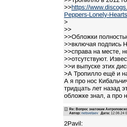
>>
https://www.discog
Peppers-Lonely-Hearts.
>
>>
>>Обложки полностью
>>включая подпись Н
>>справа на месте, н
>>отсутствуют. Извес
>>и выпуске этих дис
>А Тропилло ещё и на
А я про нос Кибальчи
тридцать лет назад э
обложке знал, а про н
Re: Вопрос знатокам Антроповско
Автор:
netsvetaev
Дата:
12.06.24 
2Pavil: