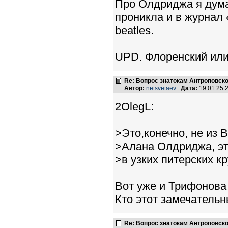
Про Олдриджа я дума
проникла и в журнал 
beatles.
UPD. Флоренский или
Re: Вопрос знатокам Антроповско
Автор:
netsvetaev
Дата:
19.01.25 
2OlegL:
>Это,конечно, не из Bea
>Алана Олдриджа, эт
>в узких питерских кр
Вот уже и Трифонова 
Кто этот замечательн
Re: Вопрос знатокам Антроповско