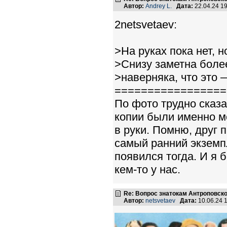
Автор:
Andrey L.
Дата:
22.04.24 1
2netsvetaev:
>На руках пока нет, н
>Снизу заметна более
>наверняка, что это —
=================
По фото трудно сказ
копии были именно м
в руки. Помню, друг 
самый ранний экземпл
появился тогда. И 
кем-то у нас.
Re: Вопрос знатокам Антроповско
Автор:
netsvetaev
Дата:
10.06.24 