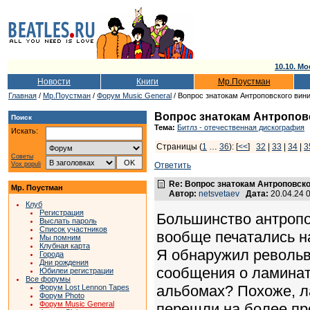
10.10. Мо
Новости
Книги
Мр.Поустман
Главная
/
Мр.Поустман
/
Форум Music General
/ Вопрос знатокам Антроповского вин
Вопрос знатокам Антропов
Поиск
Тема:
Битлз - отечественная дискография
Искать:
Страницы (
1
…
36
): [
<<
]
32
|
33
|
34
|
3
Советы
Vox populi
Ответить
Re: Вопрос знатокам Антроповско
Мр. Поустман
Автор:
netsvetaev
Дата:
20.04.24 
Клуб
Регистрация
Большинство антропо
Выслать пароль
Список участников
вообще печатались н
Мы помним
Клубная карта
Я обнаружил револьве
Города
Дни рождения
сообщения о ламинате
Юбилеи регистрации
Все форумы
альбомах? Похоже, л
Форум Lost Lennon Tapes
Форум Photo
Форум Music General
перешли на более пр