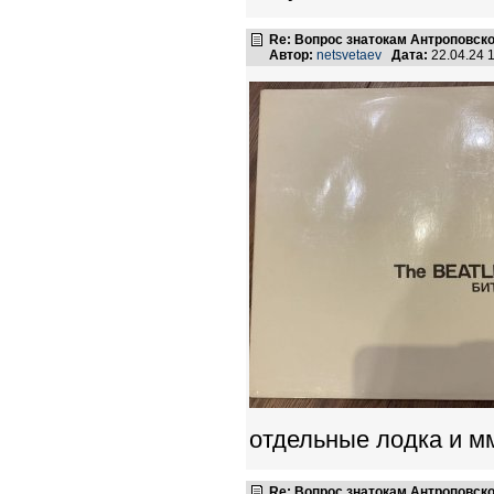
Re: Вопрос знатокам Антроповско
Автор:
netsvetaev
Дата:
22.04.24 
отдельные лодка и м
Re: Вопрос знатокам Антроповско