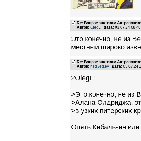
Re: Вопрос знатокам Антроповско
Автор:
OlegL
Дата:
03.07.24 08:4
Это,конечно, не из Be
местный,широко извес
Re: Вопрос знатокам Антроповско
Автор:
netsvetaev
Дата:
03.07.24 
2OlegL:
>Это,конечно, не из Bea
>Алана Олдриджа, эт
>в узких питерских кр
Опять Кибальчич или 