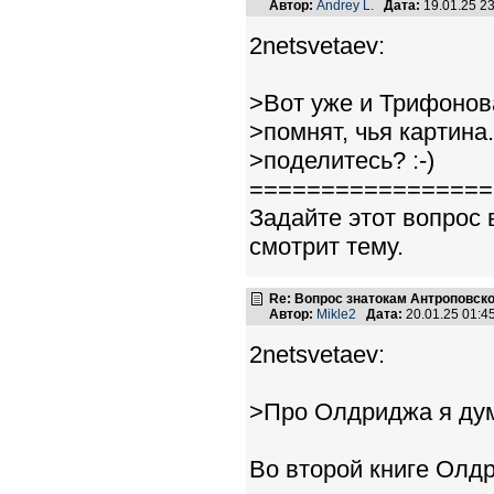
Автор:
Andrey L.
Дата:
19.01.25 2
2netsvetaev:
>Вот уже и Трифонов
>помнят, чья картина
>поделитесь? :-)
=================
Задайте этот вопро
смотрит тему.
Re: Вопрос знатокам Антроповско
Автор:
Mikle2
Дата:
20.01.25 01:
2netsvetaev:
>Про Олдриджа я ду
Во второй книге Олдр