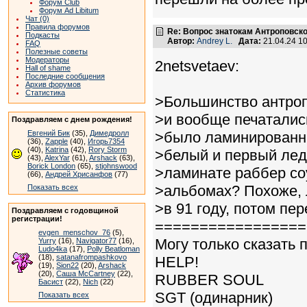
Форум Club
Форум Ad Libitum
Чат (0)
Правила форумов
Re: Вопрос знатокам Антроповско
Подкасты
Автор:
Andrey L.
Дата:
21.04.24 1
FAQ
Полезные советы
Модераторы
2netsvetaev:
Hall of shame
Последние сообщения
Архив форумов
Статистика
>Большинство антро
>и вообще печатались
Поздравляем с днем рождения!
Евгений Бик
(35),
Димедролл
>было ламинированны
(36),
Zapple
(40),
Игорь7354
(40),
Katrina
(42),
Rory Storm
>белый и первый лед
(43),
AlexYar
(61),
Arshack
(63),
Borick London
(65),
stjohnswood
>ламинате раббер соу
(66),
Андрей Хрисанфов
(77)
>альбомах? Похоже,
Показать всех
>в 91 году, потом пе
Поздравляем с годовщиной
регистрации!
=================
evgen_menschov_76
(5),
Могу только сказать 
Yurry
(16),
Navigator77
(16),
Ludo4ka
(17),
Polly Beatloman
(18),
satanafrompashkovo
HELP!
(19),
Sion22
(20),
Arshack
(20),
Саша McCartney
(22),
RUBBER SOUL
Басист
(22),
Nich
(22)
SGT (одинарник)
Показать всех