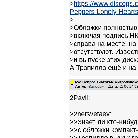
>
https://www.discogs.
Peppers-Lonely-Hearts.
>
>Обложки полностью 
>включая подпись НК
>справа на месте, но
>отсутствуют. Извест
>и выпуске этих диск
А Тропилло ещё и на 
Re: Вопрос знатокам Антроповско
Автор:
Валерьич
Дата:
11.06.24 
2Pavil:
>2netsvetaev:
>>Знает ли кто-нибуд
>>с обложки компакт
>>Тропилло в 2012 г