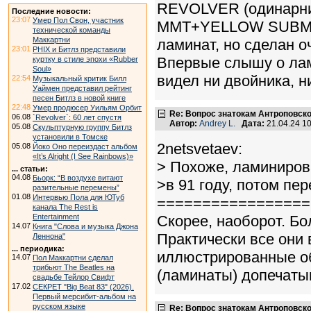
REVOLVER (одинарни
Последние новости:
23:07
Умер Пол Свон, участник
MMT+YELLOW SUBMARI
технической команды
Маккартни
ламинат, но сделан о
23:01
PHIX и Битлз представили
Впервые слышу о ла
куртку в стиле эпохи «Rubber
Soul»
видел ни двойника, н
22:54
Музыкальный критик Билл
Уаймен представил рейтинг
песен Битлз в новой книге
22:48
Умер продюсер Уильям Орбит
Re: Вопрос знатокам Антроповско
06.08
`Revolver`: 60 лет спустя
Автор:
Andrey L.
Дата:
21.04.24 1
05.08
Скульптурную группу Битлз
установили в Томске
2netsvetaev:
05.08
Йоко Оно переиздаст альбом
«It’s Alright (I See Rainbows)»
> Похоже, ламиниро
... статьи:
04.08
Бьорк: “В воздухе витают
>в 91 году, потом пе
разительные перемены”
01.08
Интервью Пола для ЮТуб
=================
канала The Rest is
Entertainment
Скорее, наоборот. Бо
14.07
Книга "Слова и музыка Джона
Практически все они 
Леннона"
... периодика:
иллюстрированные об
14.07
Пол Маккартни сделал
трибьют The Beatles на
(ламинаты) допечаты
свадьбе Тейлор Свифт
17.02
СЕКРЕТ "Big Beat 83" (2026).
Первый мерсибит-альбом на
русском языке
Re: Вопрос знатокам Антроповско