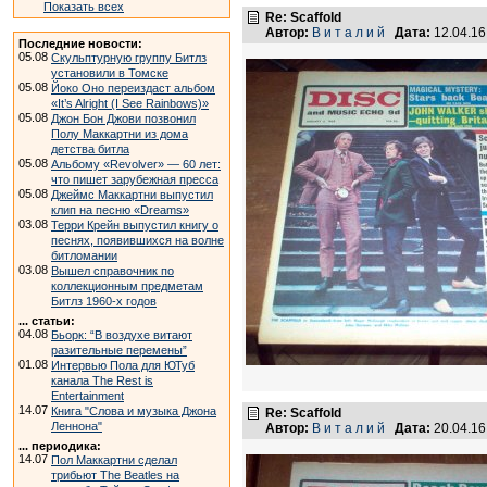
Показать всех
Re: Scaffold
Автор:
В и т а л и й
Дата:
12.04.1
Последние новости:
05.08
Скульптурную группу Битлз
установили в Томске
05.08
Йоко Оно переиздаст альбом
«It’s Alright (I See Rainbows)»
05.08
Джон Бон Джови позвонил
Полу Маккартни из дома
детства битла
05.08
Альбому «Revolver» — 60 лет:
что пишет зарубежная пресса
05.08
Джеймс Маккартни выпустил
клип на песню «Dreams»
03.08
Терри Крейн выпустил книгу о
песнях, появившихся на волне
битломании
03.08
Вышел справочник по
коллекционным предметам
Битлз 1960-х годов
... статьи:
04.08
Бьорк: “В воздухе витают
разительные перемены”
01.08
Интервью Пола для ЮТуб
канала The Rest is
Entertainment
14.07
Книга "Слова и музыка Джона
Re: Scaffold
Леннона"
Автор:
В и т а л и й
Дата:
20.04.16
... периодика:
14.07
Пол Маккартни сделал
трибьют The Beatles на