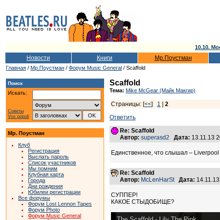
10.10. Мо
Новости
Книги
Мр.Поустман
Главная
/
Мр.Поустман
/
Форум Music General
/ Scaffold
Scaffold
Поиск
Тема:
Mike McGear (Майк Макгир)
Искать:
Страницы: [
<<
]
1
|
2
Советы
Vox populi
Ответить
Re: Scaffold
Мр. Поустман
Автор:
superasd2
Дата:
13.11.13 
Клуб
Регистрация
Единственное, что слышал – Liverpoo
Выслать пароль
Список участников
Мы помним
Re: Scaffold
Клубная карта
Автор:
McLenHarSt
Дата:
14.11.1
Города
Дни рождения
Юбилеи регистрации
СУППЕР!
Все форумы
КАКОЕ СТЫДОБИЩЕ?
Форум Lost Lennon Tapes
Форум Photo
Форум Music General
The Scaffold - Lily The Pink