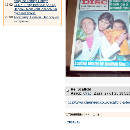
свадьбе Тейлор Свифт
17.02
СЕКРЕТ "Big Beat 83" (2026).
Первый мерсибит-альбом на
русском языке
22.09
Александр Беляев. Последнее
интервью
Re: Scaffold
Автор:
Стас
Дата:
27.01.25 18:5
https://www.cherryred.co.uk/scaffold-a-b
Страницы: [
<<
]
1
|
2
Ответить