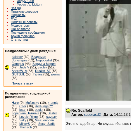
Форум Club
Форум Ad Libitum
Чат (0)
Правила форумов
Подкасты
FAQ
Полезные советы
Модераторы
Hall of shame
Последние сообщения
Архив форумов
Статистика
Поздравляем с днем рождения!
dalobov
(30),
Владимир
Золотарёв
(32),
Nupogodist
(35),
Octopus
(43),
Бардина Мария
(47),
Jude V
(51),
vaclav
(51),
AndreW_A
(53),
Ruslan_SF
(53),
GUTSUL
(55),
Галіна
(55),
alemis
(56)
Показать всех
Поздравляем с годовщиной
регистрации!
Hare
(9),
Muftinsky
(10),
k-annja
(16),
Caer
(16),
RedFinger***
(17),
ksan
(18),
edulet
(18),
Re: Scaffold
Корепина Наталия
(18),
Baster
Автор:
superasd2
Дата:
14.11.13 
(18),
Lovely Ringo
(18),
saysay
(19),
Salty
(19),
MissLennona
Это я стыдобище. Не слушал больше н
(19),
MiheyS
(20),
Sexy_Sadie
(21),
TheTech
(21)