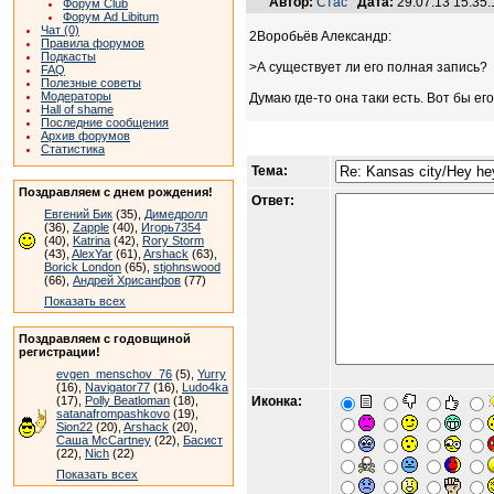
Автор:
Стас
Дата:
29.07.13 15:3
Форум Club
Форум Ad Libitum
Чат (0)
2Воробьёв Александр:
Правила форумов
Подкасты
>А существует ли его полная запись?
FAQ
Полезные советы
Модераторы
Думаю где-то она таки есть. Вот бы ег
Hall of shame
Последние сообщения
Архив форумов
Статистика
Тема:
Поздравляем с днем рождения!
Ответ:
Евгений Бик
(35),
Димедролл
(36),
Zapple
(40),
Игорь7354
(40),
Katrina
(42),
Rory Storm
(43),
AlexYar
(61),
Arshack
(63),
Borick London
(65),
stjohnswood
(66),
Андрей Хрисанфов
(77)
Показать всех
Поздравляем с годовщиной
регистрации!
evgen_menschov_76
(5),
Yurry
(16),
Navigator77
(16),
Ludo4ka
(17),
Polly Beatloman
(18),
Иконка:
satanafrompashkovo
(19),
Sion22
(20),
Arshack
(20),
Саша McCartney
(22),
Басист
(22),
Nich
(22)
Показать всех