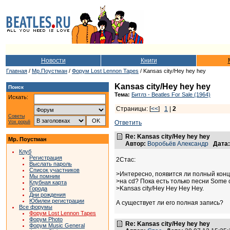
Новости
Книги
Главная
/
Мр.Поустман
/
Форум Lost Lennon Tapes
/ Kansas city/Hey hey hey
Kansas city/Hey hey hey
Поиск
Тема:
Битлз - Beatles For Sale (1964)
Искать:
Страницы: [
<<
]
1
|
2
Советы
Vox populi
Ответить
Re: Kansas city/Hey hey hey
Мр. Поустман
Автор:
Воробьёв Александр
Дата:
Клуб
Регистрация
2Стас:
Выслать пароль
Список участников
>Интересно, появится ли полный конц
Мы помним
>на cd? Пока есть только песни Some o
Клубная карта
>Kansas city/Hey Hey Hey Hey.
Города
Дни рождения
Юбилеи регистрации
А существует ли его полная запись?
Все форумы
Форум Lost Lennon Tapes
Форум Photo
Re: Kansas city/Hey hey hey
Форум Music General