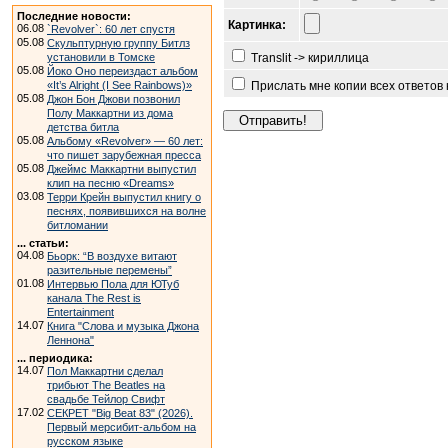
Последние новости:
Картинка:
06.08
`Revolver`: 60 лет спустя
05.08
Скульптурную группу Битлз
установили в Томске
Translit -> кириллица
05.08
Йоко Оно переиздаст альбом
«It’s Alright (I See Rainbows)»
Прислать мне копии всех ответов
05.08
Джон Бон Джови позвонил
Полу Маккартни из дома
детства битла
05.08
Альбому «Revolver» — 60 лет:
что пишет зарубежная пресса
05.08
Джеймс Маккартни выпустил
клип на песню «Dreams»
03.08
Терри Крейн выпустил книгу о
песнях, появившихся на волне
битломании
... статьи:
04.08
Бьорк: “В воздухе витают
разительные перемены”
01.08
Интервью Пола для ЮТуб
канала The Rest is
Entertainment
14.07
Книга "Слова и музыка Джона
Леннона"
... периодика:
14.07
Пол Маккартни сделал
трибьют The Beatles на
свадьбе Тейлор Свифт
17.02
СЕКРЕТ "Big Beat 83" (2026).
Первый мерсибит-альбом на
русском языке