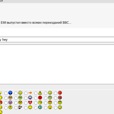
5:19
о EMI выпустил вместо всяких переизданий BBC...