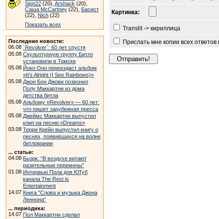
Sion22
(20),
Arshack
(20),
Саша McCartney
(22),
Басист
Картинка:
(22),
Nich
(22)
Показать всех
Translit -> кириллица
Последние новости:
Прислать мне копии всех ответов
06.08
`Revolver`: 60 лет спустя
05.08
Скульптурную группу Битлз
установили в Томске
05.08
Йоко Оно переиздаст альбом
«It’s Alright (I See Rainbows)»
05.08
Джон Бон Джови позвонил
Полу Маккартни из дома
детства битла
05.08
Альбому «Revolver» — 60 лет:
что пишет зарубежная пресса
05.08
Джеймс Маккартни выпустил
клип на песню «Dreams»
03.08
Терри Крейн выпустил книгу о
песнях, появившихся на волне
битломании
... статьи:
04.08
Бьорк: “В воздухе витают
разительные перемены”
01.08
Интервью Пола для ЮТуб
канала The Rest is
Entertainment
14.07
Книга "Слова и музыка Джона
Леннона"
... периодика:
14.07
Пол Маккартни сделал