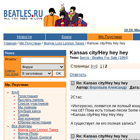
10.10. Мо
Новости
Книги
Мр.Поустман
Главная
/
Мр.Поустман
/
Форум Lost Lennon Tapes
/ Kansas city/Hey hey hey
Kansas city/Hey hey hey
Поиск
Тема:
Битлз - Beatles For Sale (1964)
Искать:
Страницы: [
<<
]
1
|
2
Советы
Vox populi
Ответить
Re: Kansas city/Hey hey hey
Мр. Поустман
Автор:
Воробьёв Александр
Дата:
Клуб
Регистрация
2Стас:
Выслать пароль
Список участников
>Интересно, появится ли полный конц
Мы помним
>на cd? Пока есть только песни Some o
Клубная карта
>Kansas city/Hey Hey Hey Hey.
Города
Дни рождения
Юбилеи регистрации
А существует ли его полная запись?
Все форумы
Форум Lost Lennon Tapes
Форум Photo
Re: Kansas city/Hey hey hey
Форум Music General