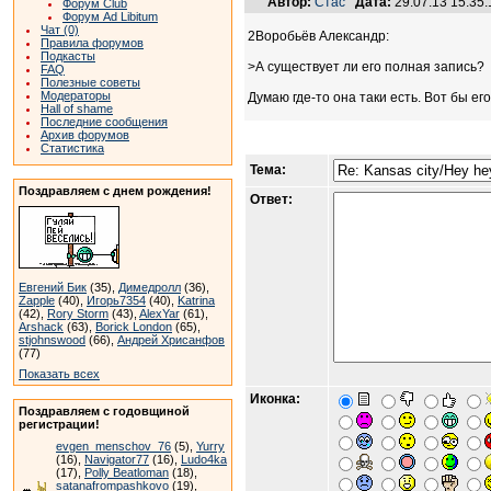
Автор:
Стас
Дата:
29.07.13 15:3
Форум Club
Форум Ad Libitum
Чат (0)
2Воробьёв Александр:
Правила форумов
Подкасты
>А существует ли его полная запись?
FAQ
Полезные советы
Модераторы
Думаю где-то она таки есть. Вот бы ег
Hall of shame
Последние сообщения
Архив форумов
Статистика
Тема:
Поздравляем с днем рождения!
Ответ:
Евгений Бик
(35),
Димедролл
(36),
Zapple
(40),
Игорь7354
(40),
Katrina
(42),
Rory Storm
(43),
AlexYar
(61),
Arshack
(63),
Borick London
(65),
stjohnswood
(66),
Андрей Хрисанфов
(77)
Показать всех
Иконка:
Поздравляем с годовщиной
регистрации!
evgen_menschov_76
(5),
Yurry
(16),
Navigator77
(16),
Ludo4ka
(17),
Polly Beatloman
(18),
satanafrompashkovo
(19),