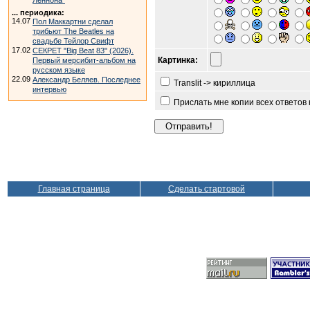
Леннона"
... периодика:
14.07
Пол Маккартни сделал
трибьют The Beatles на
свадьбе Тейлор Свифт
17.02
СЕКРЕТ "Big Beat 83" (2026).
Картинка:
Первый мерсибит-альбом на
русском языке
22.09
Александр Беляев. Последнее
Translit -> кириллица
интервью
Прислать мне копии всех ответов
Главная страница
Сделать стартовой