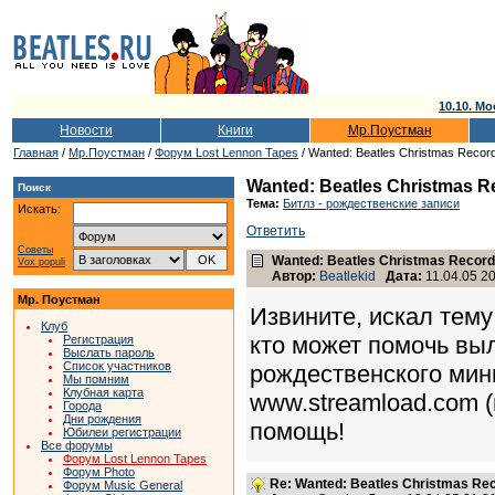
10.10. Мо
Новости
Книги
Мр.Поустман
Главная
/
Мр.Поустман
/
Форум Lost Lennon Tapes
/ Wanted: Beatles Christmas Recor
Wanted: Beatles Christmas R
Поиск
Тема:
Битлз - рождественские записи
Искать:
Ответить
Советы
Wanted: Beatles Christmas Record
Vox populi
Автор:
Beatlekid
Дата:
11.04.05 20
Мр. Поустман
Извините, искал тему
Клуб
кто может помочь вы
Регистрация
Выслать пароль
Список участников
рождественского мин
Мы помним
Клубная карта
www.streamload.com (
Города
Дни рождения
помощь!
Юбилеи регистрации
Все форумы
Форум Lost Lennon Tapes
Форум Photo
Re: Wanted: Beatles Christmas Rec
Форум Music General