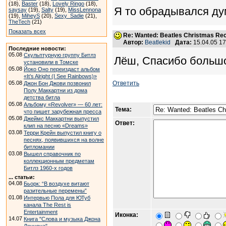
(18),
Baster
(18),
Lovely Ringo
(18),
Я то обрадывался дума
saysay
(19),
Salty
(19),
MissLennona
(19),
MiheyS
(20),
Sexy_Sadie
(21),
TheTech
(21)
Показать всех
Re: Wanted: Beatles Christmas Rec
Автор:
Beatlekid
Дата:
15.04.05 1
Последние новости:
05.08
Скульптурную группу Битлз
Лёш, Спасибо большо
установили в Томске
05.08
Йоко Оно переиздаст альбом
«It’s Alright (I See Rainbows)»
05.08
Ответить
Джон Бон Джови позвонил
Полу Маккартни из дома
детства битла
05.08
Альбому «Revolver» — 60 лет:
Тема:
что пишет зарубежная пресса
05.08
Джеймс Маккартни выпустил
Ответ:
клип на песню «Dreams»
03.08
Терри Крейн выпустил книгу о
песнях, появившихся на волне
битломании
03.08
Вышел справочник по
коллекционным предметам
Битлз 1960-х годов
... статьи:
04.08
Бьорк: “В воздухе витают
разительные перемены”
01.08
Интервью Пола для ЮТуб
канала The Rest is
Entertainment
Иконка:
14.07
Книга "Слова и музыка Джона