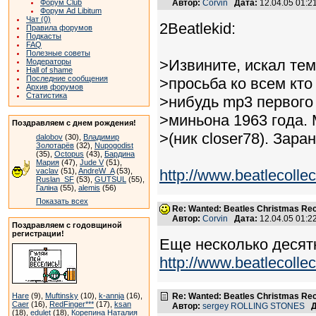
Форум Club
Автор:
Corvin
Дата:
12.04.05 01:
Форум Ad Libitum
Чат (0)
2Beatlekid:
Правила форумов
Подкасты
FAQ
Полезные советы
>Извините, искал тем
Модераторы
Hall of shame
Последние сообщения
>просьба ко всем кто
Архив форумов
Статистика
>нибудь mp3 первого
>миньона 1963 года.
Поздравляем с днем рождения!
>(ник closer78). Зар
dalobov
(30),
Владимир
Золотарёв
(32),
Nupogodist
(35),
Octopus
(43),
Бардина
Мария
(47),
Jude V
(51),
vaclav
(51),
AndreW_A
(53),
http://www.beatlecoll
Ruslan_SF
(53),
GUTSUL
(55),
Галіна
(55),
alemis
(56)
Показать всех
Re: Wanted: Beatles Christmas Rec
Автор:
Corvin
Дата:
12.04.05 01:
Поздравляем с годовщиной
регистрации!
Еще несколько десятк
http://www.beatlecolle
Hare
(9),
Muftinsky
(10),
k-annja
(16),
Re: Wanted: Beatles Christmas Rec
Caer
(16),
RedFinger***
(17),
ksan
Автор:
sergey ROLLING STONES
Д
(18),
edulet
(18),
Корепина Наталия