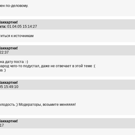
ен по-деловому.
Маккартни!
ата:
01.04.05 15:14:27
иться к источникам
Маккартни!
:22:37
на дату поста :-)
род чего-то подустал, даже не отвечает в этой теме :(
а :)
Маккартни!
05 15:49:10
молодость ;) Модераторы, возьмите меняяяя!
Маккартни!
2:17