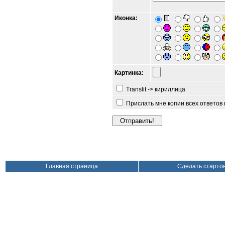
Иконка:
Картинка:
Translit -> кириллица
Прислать мне копии всех ответов
Главная страница
Сделать старто