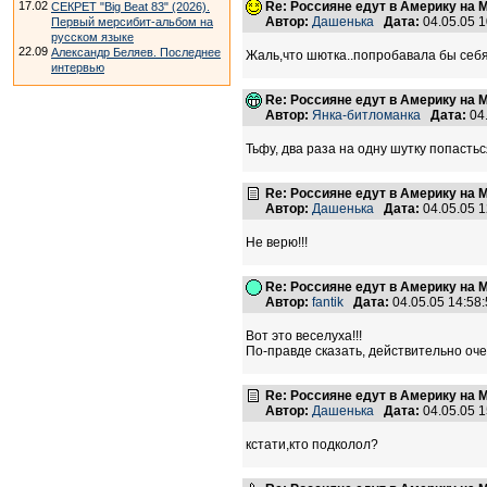
17.02
Re: Россияне едут в Америку на 
СЕКРЕТ "Big Beat 83" (2026).
Автор:
Дашенька
Дата:
04.05.05 
Первый мерсибит-альбом на
русском языке
22.09
Александр Беляев. Последнее
Жаль,что шютка..попробавала бы себя,та
интервью
Re: Россияне едут в Америку на 
Автор:
Янка-битломанка
Дата:
04
Тьфу, два раза на одну шутку попасться
Re: Россияне едут в Америку на 
Автор:
Дашенька
Дата:
04.05.05 
Не верю!!!
Re: Россияне едут в Америку на 
Автор:
fantik
Дата:
04.05.05 14:5
Вот это веселуха!!!
По-правде сказать, действительно очен
Re: Россияне едут в Америку на 
Автор:
Дашенька
Дата:
04.05.05 
кстати,кто подколол?