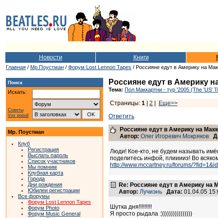
Новости
Книги
Главная
/
Мр.Поустман
/
Форум Lost Lennon Tapes
/ Россияне едут в Америку на Мак
Россияне едут в Америку н
Поиск
Тема:
Пол Маккартни - тур '2005 (The 'US' T
Искать:
Страницы:
1
|
2
|
Еще>>
Советы
Vox populi
Ответить
Россияне едут в Америку на Макк
Мр. Поустман
Автор:
Олег Игоревич Мокряков
Д
Клуб
Регистрация
Люди! Кое-кто, не будем называть имё
Выслать пароль
поделитесь инфой, плииииз! Во всяко
Список участников
http://www.mccartney.ru/forums/?fid=1&
Мы помним
Клубная карта
Города
Дни рождения
Re: Россияне едут в Америку на 
Юбилеи регистрации
Автор:
Лучиэнь
Дата:
01.04.05 15
Все форумы
Форум Lost Lennon Tapes
Шутка дня!!!!!!!!!
Форум Photo
Я просто рыдала :))))))))))))))))
Форум Music General