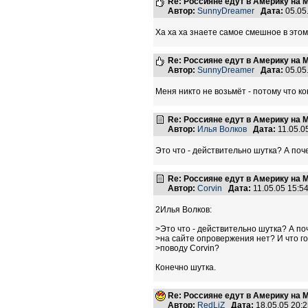
Re: Россияне едут в Америку на 
Автор:
SunnyDreamer
Дата:
05.05
Ха ха ха знаете самое смешное в этом 
Re: Россияне едут в Америку на 
Автор:
SunnyDreamer
Дата:
05.05
Меня никто не возьмёт - потому что кон
Re: Россияне едут в Америку на 
Автор:
Илья Волков
Дата:
11.05.0
Это что - действительно шутка? А поч
Re: Россияне едут в Америку на 
Автор:
Corvin
Дата:
11.05.05 15:
2Илья Волков:
>Это что - действительно шутка? А по
>на сайте опровержения нет? И что го
>поводу Corvin?
Конечно шутка.
Re: Россияне едут в Америку на 
Автор:
RedLiZ
Дата:
18.05.05 20: