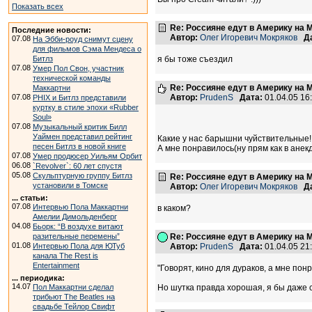
Показать всех
Re: Россияне едут в Америку на 
Последние новости:
Автор:
Олег Игоревич Мокряков
Д
07.08
На Эбби-роуд снимут сцену
для фильмов Сэма Мендеса о
Битлз
я бы тоже съездил
07.08
Умер Пол Свон, участник
технической команды
Re: Россияне едут в Америку на 
Маккартни
07.08
Автор:
PrudenS
Дата:
01.04.05 1
PHIX и Битлз представили
куртку в стиле эпохи «Rubber
Soul»
07.08
Музыкальный критик Билл
Уаймен представил рейтинг
Какие у нас барышни чуйствительные!
песен Битлз в новой книге
А мне понравилось(ну прям как в анекд
07.08
Умер продюсер Уильям Орбит
06.08
`Revolver`: 60 лет спустя
05.08
Скульптурную группу Битлз
Re: Россияне едут в Америку на 
установили в Томске
Автор:
Олег Игоревич Мокряков
Д
... статьи:
07.08
Интервью Пола Маккартни
в каком?
Амелии Димольденберг
04.08
Бьорк: “В воздухе витают
разительные перемены”
Re: Россияне едут в Америку на 
01.08
Интервью Пола для ЮТуб
Автор:
PrudenS
Дата:
01.04.05 2
канала The Rest is
Entertainment
"Говорят, кино для дураков, а мне пон
... периодика:
14.07
Пол Маккартни сделал
Но шутка правда хорошая, я бы даже 
трибьют The Beatles на
свадьбе Тейлор Свифт