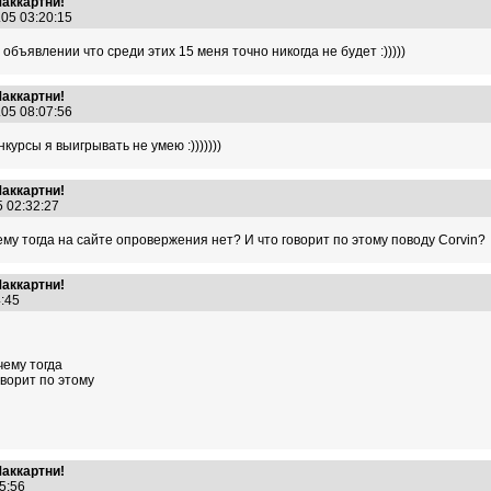
Маккартни!
.05 03:20:15
объявлении что среди этих 15 меня точно никогда не будет :)))))
Маккартни!
.05 08:07:56
курсы я выигрывать не умею :)))))))
Маккартни!
5 02:32:27
ему тогда на сайте опровержения нет? И что говорит по этому поводу Corvin?
Маккартни!
54:45
чему тогда
ворит по этому
Маккартни!
25:56