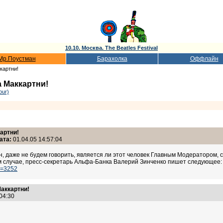
10.10. Москва. The Beatles Festival
Мр.Поустман
Барахолка
Оффлайн
картни!
а Маккартни!
our)
артни!
ата:
01.04.05 14:57:04
н, даже не будем говорить, является ли этот человек Главным Модератором, с
м случае, пресс-секретарь Альфа-Банка Валерий Зинченко пишет следующее:
id=3252
Маккартни!
:04:30