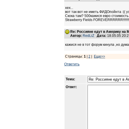
хех...
вот так вот не иметь ФИДОпойнта :(( у
Скока там? 500кажися евро стоимость ту
Strawberry Fields FOREVERRRRRR!!!!!!!!!!!
Re: Россияне едут в Америку на 
Автор:
RedLiZ
Дата:
18.05.05 20:
кажися не в тот форум кинула ,но дум
Страницы:
1
|
2
|
Еще>>
Ответить
Тема:
Ответ: