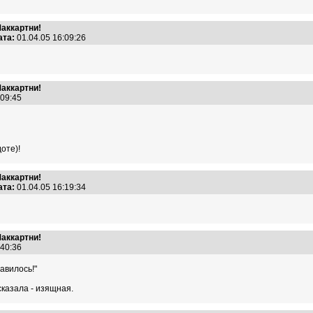
Маккартни!
ата:
01.04.05 16:09:26
Маккартни!
6:09:45
оте)!
Маккартни!
ата:
01.04.05 16:19:34
Маккартни!
1:40:36
равилось!"
сказала - изящная.