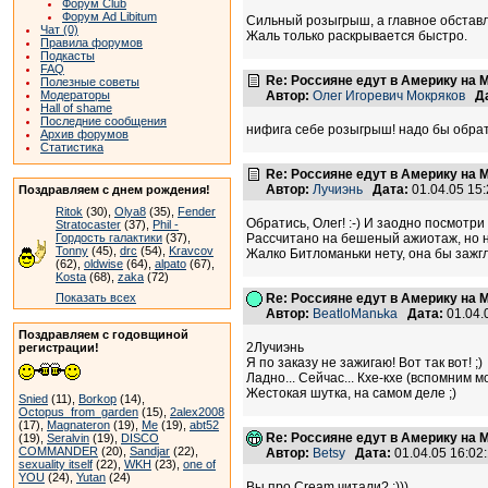
Форум Club
Форум Ad Libitum
Сильный розыгрыш, а главное обставл
Чат (0)
Жаль только раскрывается быстро.
Правила форумов
Подкасты
FAQ
Re: Россияне едут в Америку на 
Полезные советы
Модераторы
Автор:
Олег Игоревич Мокряков
Д
Hall of shame
Последние сообщения
нифига себе розыгрыш! надо бы обрат
Архив форумов
Статистика
Re: Россияне едут в Америку на 
Автор:
Лучиэнь
Дата:
01.04.05 15
Поздравляем с днем рождения!
Ritok
(30),
Olya8
(35),
Fender
Обратись, Олег! :-) И заодно посмотри 
Stratocaster
(37),
Phil -
Гордость галактики
(37),
Рассчитано на бешеный ажиотаж, но на
Tonny
(45),
drc
(54),
Kravcov
Жалко Битломаньки нету, она бы зажгл
(62),
oldwise
(64),
alpato
(67),
Kosta
(68),
zaka
(72)
Показать всех
Re: Россияне едут в Америку на 
Автор:
BeatloManьka
Дата:
01.04.
Поздравляем с годовщиной
2Лучиэнь
регистрации!
Я по заказу не зажигаю! Вот так вот! ;)
Ладно... Сейчас... Кхе-кхе (вспомним 
Жестокая шутка, на самом деле ;)
Snied
(11),
Borkop
(14),
Octopus_from_garden
(15),
2alex2008
(17),
Magnateron
(19),
Me
(19),
abt52
Re: Россияне едут в Америку на 
(19),
Seralvin
(19),
DISCO
COMMANDER
(20),
Sandjar
(22),
Автор:
Betsy
Дата:
01.04.05 16:0
sexuality itself
(22),
WKH
(23),
one of
YOU
(24),
Yutan
(24)
Вы про Cream читали? :)))