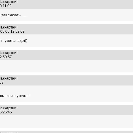
Маккартни!
10:11:02
к сказать........
Маккартни!
.05.05 12:52:09
 - уметь надо)))
Маккартни!
12:59:57
Маккартни!
8:59
ь злая шуточка!!!
Маккартни!
15:26:45