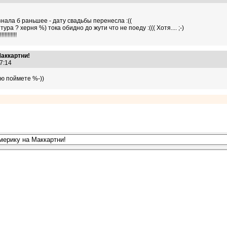
знала б раньшее - дату свадьбы перенесла :((
ра ? херня %) тока обидно до жути что не поеду :((( Хотя.... ;-)
!!!!!!!
Маккартни!
27:14
аю поймете %-))