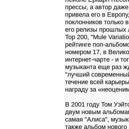
прессы, а автор даж
привела его в Европу
поклонников только 
его релизы прошлых л
Тор 200, "Mule Variat
рейтинге поп-альбомо
номером 17, в Велико
интернет-чарте - и то
музыканта еще раз ж
"лучший современный 
течение всей карьер
награду за «неоцени
В 2001 году Том Уэйт
двум новым альбомам.
самая "Алиса", музык
также альбом нового