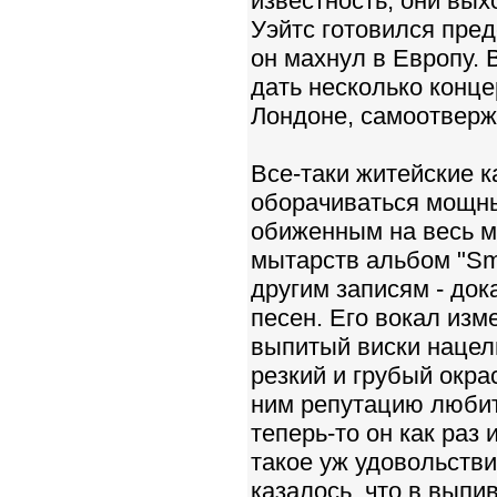
известность, они выхо
Уэйтс готовился пред
он махнул в Европу. 
дать несколько конце
Лондоне, самоотверж
Все-таки житейские 
оборачиваться мощны
обиженным на весь м
мытарств альбом "Sma
другим записям - док
песен. Его вокал изм
выпитый виски нацел
резкий и грубый окра
ним репутацию любит
теперь-то он как раз 
такое уж удовольстви
казалось, что в выпи