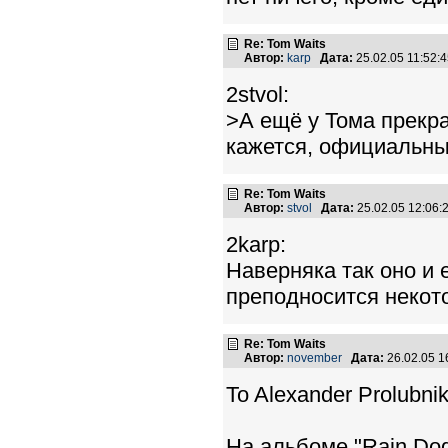
Re: Tom Waits
Автор:
karp
Дата:
25.02.05 11:52
2stvol:
>А ещё у Тома прекр
кажется, официальны
Re: Tom Waits
Автор:
stvol
Дата:
25.02.05 12:06
2karp:
Наверняка так оно и 
преподносится некот
Re: Tom Waits
Автор:
november
Дата:
26.02.05 
To Alexander Prolubnik
На альбоме "Rain Dog