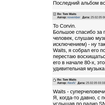
Последний альбом во
Re: Tom Waits
Автор:
november
Дата:
25.02.05 
To Corvin.
Большое спасибо за 
человек, слушаю муз
исключением) - ну та
Waits, я собрал его 
перестаю восхищатьс
его в начале 80-х, эт
удивительная музыка!
Re: Tom Waits
Автор:
AlexIV
Дата:
25.02.05 03:
Waits - суперчеловеч
Я, когда-то давно, с 
услышав по радио SNC