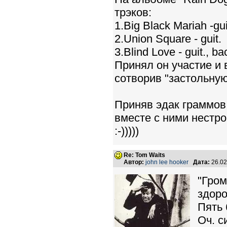
трэков:
1.Big Black Mariah -gui
2.Union Square - guit.
3.Blind Love - guit., ba
Принял он участие и 
сотворив "застольную" 
Приняв эдак граммов..
вместе с ними нестройн
:-)))))
Re: Tom Waits
Автор:
john lee hooker
Дата:
26.02
"Гро
здоро
Пять 
Оч. с