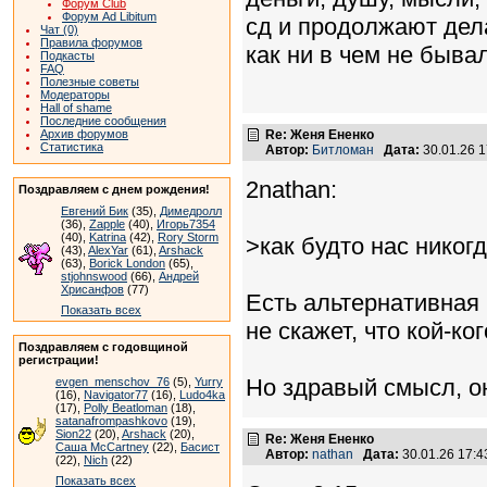
Форум Club
Форум Ad Libitum
сд и продолжают дела
Чат (0)
Правила форумов
как ни в чем не бывал
Подкасты
FAQ
Полезные советы
Модераторы
Hall of shame
Последние сообщения
Архив форумов
Re: Женя Ененко
Статистика
Автор:
Битломан
Дата:
30.01.26 
2nathan:
Поздравляем с днем рождения!
Евгений Бик
(35),
Димедролл
(36),
Zapple
(40),
Игорь7354
(40),
Katrina
(42),
Rory Storm
>как будто нас никог
(43),
AlexYar
(61),
Arshack
(63),
Borick London
(65),
stjohnswood
(66),
Андрей
Хрисанфов
(77)
Есть альтернативная 
Показать всех
не скажет, что кой-ко
Поздравляем с годовщиной
регистрации!
Но здравый смысл, он
evgen_menschov_76
(5),
Yurry
(16),
Navigator77
(16),
Ludo4ka
(17),
Polly Beatloman
(18),
satanafrompashkovo
(19),
Sion22
(20),
Arshack
(20),
Re: Женя Ененко
Саша McCartney
(22),
Басист
Автор:
nathan
Дата:
30.01.26 17:
(22),
Nich
(22)
Показать всех