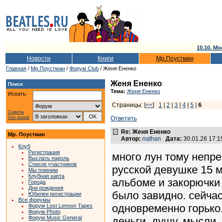
10.10. Мо
Новости
Книги
Мр.Поустман
Главная
/
Мр.Поустман
/
Форум Club
/ Женя Ененко
Женя Ененко
Поиск
Тема:
Женя Ененко
Искать:
Страницы: [
<<
]
1
|
2
|
3
|
4
|
5
|
6
Советы
Vox populi
Ответить
Re: Женя Ененко
Мр. Поустман
Автор:
nathan
Дата:
30.01.26 17:
Клуб
Регистрация
много лун тому непр
Выслать пароль
Список участников
русской девушке 15 
Мы помним
Клубная карта
альбоме и закорючки 
Города
Дни рождения
было завидно. сейчас,
Юбилеи регистрации
Все форумы
одновременно горько
Форум Lost Lennon Tapes
Форум Photo
Форум Music General
деньги, душу, мысли, 