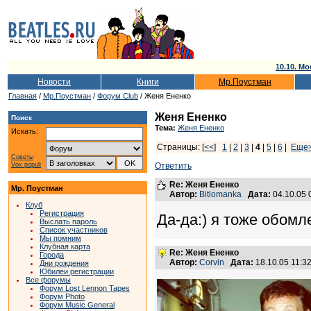
10.10. Мо
Новости
Книги
Мр.Поустман
Главная
/
Мр.Поустман
/
Форум Club
/ Женя Ененко
Женя Ененко
Поиск
Тема:
Женя Ененко
Искать:
Страницы: [
<<
]
1
|
2
|
3
|
4
|
5
|
6
|
Еще
Советы
Vox populi
Ответить
Re: Женя Ененко
Мр. Поустман
Автор:
Bitlomanka
Дата:
04.10.05
Клуб
Регистрация
Да-да:) я тоже обомл
Выслать пароль
Список участников
Мы помним
Клубная карта
Re: Женя Ененко
Города
Автор:
Corvin
Дата:
18.10.05 11:
Дни рождения
Юбилеи регистрации
Все форумы
Форум Lost Lennon Tapes
Форум Photo
Форум Music General