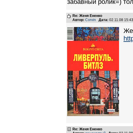
забавный ролик=) тол
Re: Женя Ененко
Автор:
Corvin
Дата:
02.11.08 15:
Же
htt
Re: Женя Ененко