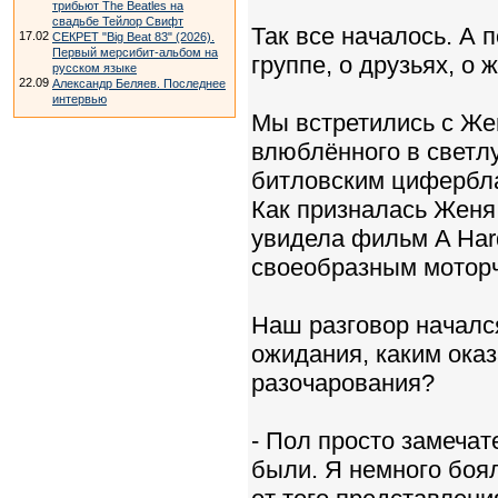
трибьют The Beatles на
свадьбе Тейлор Свифт
Так все началось. А 
17.02
СЕКРЕТ "Big Beat 83" (2026).
Первый мерсибит-альбом на
группе, о друзьях, о 
русском языке
22.09
Александр Беляев. Последнее
интервью
Мы встретились с Же
влюблённого в светлу
битловским цифербла
Как призналась Женя,
увидела фильм A Hard
своеобразным моторч
Наш разговор начался
ожидания, каким ока
разочарования?
- Пол просто замечат
были. Я немного боял