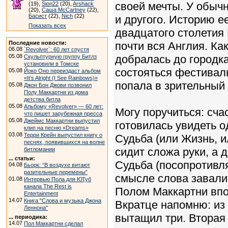
своей мечты. У обычн
(19),
Sion22
(20),
Arshack
(20),
Саша McCartney
(22),
Басист
(22),
Nich
(22)
и другого. Историю е
Показать всех
двадцатого столетия 
Последние новости:
почти вся Англия. Ка
06.08
`Revolver`: 60 лет спустя
05.08
добралась до городк
Скульптурную группу Битлз
установили в Томске
состояться фестиваль
05.08
Йоко Оно переиздаст альбом
«It’s Alright (I See Rainbows)»
попала в зрительный 
05.08
Джон Бон Джови позвонил
Полу Маккартни из дома
детства битла
05.08
Альбому «Revolver» — 60 лет:
Могу поручиться: сч
что пишет зарубежная пресса
05.08
Джеймс Маккартни выпустил
готовилась увидеть о
клип на песню «Dreams»
03.08
Терри Крейн выпустил книгу о
Судьба (или Жизнь, ил
песнях, появившихся на волне
сидит сложа руки, а 
битломании
... статьи:
Судьба (посопротивл
04.08
Бьорк: “В воздухе витают
разительные перемены”
смысле слова завали
01.08
Интервью Пола для ЮТуб
канала The Rest is
Полом Маккартни впо
Entertainment
14.07
Книга "Слова и музыка Джона
Вкратце напомню: из
Леннона"
вытащил три. Вторая 
... периодика:
14.07
Пол Маккартни сделал