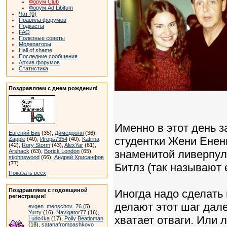
Форум Club
Форум Ad Libitum
Чат (0)
Правила форумов
Подкасты
FAQ
Полезные советы
Модераторы
Hall of shame
Последние сообщения
Архив форумов
Статистика
Поздравляем с днем рождения!
Именно в этот день з
Евгений Бик
(35),
Димедролл
(36),
студентки Жени Ененк
Zapple
(40),
Игорь7354
(40),
Katrina
(42),
Rory Storm
(43),
AlexYar
(61),
Arshack
(63),
Borick London
(65),
знаменитой ливерпул
stjohnswood
(66),
Андрей Хрисанфов
(77)
Битлз (так называют 
Показать всех
Поздравляем с годовщиной
Иногда надо сделать 
регистрации!
делают этот шаг дале
evgen_menschov_76
(5),
Yurry
(16),
Navigator77
(16),
хватает отваги. Или 
Ludo4ka
(17),
Polly Beatloman
(18),
satanafrompashkovo