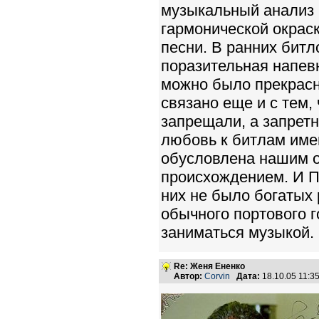
музыкальный анализ п
гармонической окрас
песни. В ранних битл
поразительная напевн
можно было прекрасно
связано еще и с тем,
запрещали, а запретн
любовь к битлам имен
обусловлена нашим о
происхождением. И По
них не было богатых
обычного портового 
заниматься музыкой.
Re: Женя Ененко
Автор:
Corvin
Дата:
18.10.05 11: