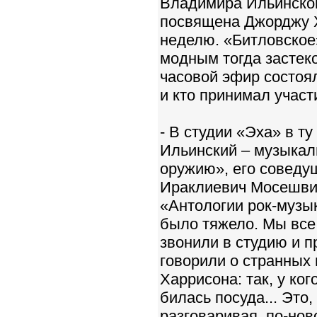
Владимира Ильинског
посвящена Джорджу Х
неделю. «Битловское
модным тогда застеко
часовой эфир состоял
и кто принимал участ
- В студии «Эха» в т
Ильинский – музыкал
оружию», его соведущ
Ираклиевич Мосешвил
«Антологии рок-музы
было тяжело. Мы все
звонили в студию и п
говорили о странных 
Харрисона: так, у ког
билась посуда... Это
разговаривая, по-но