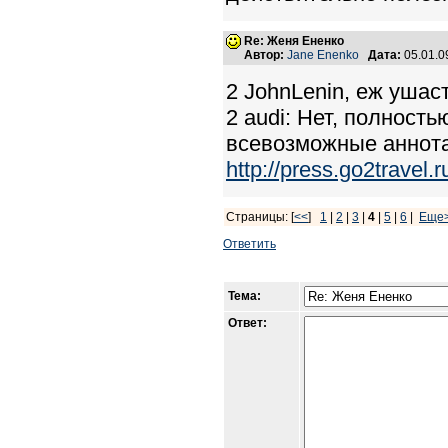
Re: Женя Ененко
Автор:
Jane Enenko
Дата:
05.01.0
2 JohnLenin, еж ушаст
2 audi: Нет, полность
всевозможные аннот
http://press.go2travel.
Страницы: [
<<
]
1
|
2
|
3
|
4
|
5
|
6
|
Еще
Ответить
Тема:
Ответ: