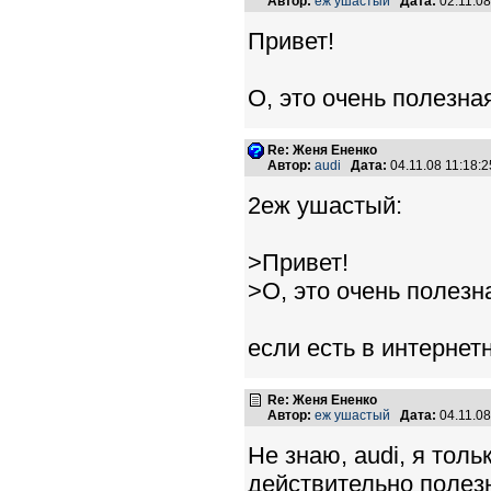
Автор:
еж ушастый
Дата:
02.11.0
Привет!
О, это очень полезна
Re: Женя Ененко
Автор:
audi
Дата:
04.11.08 11:18
2еж ушастый:
>Привет!
>О, это очень полезн
если есть в интернетн
Re: Женя Ененко
Автор:
еж ушастый
Дата:
04.11.0
Не знаю, audi, я толь
действительно полез