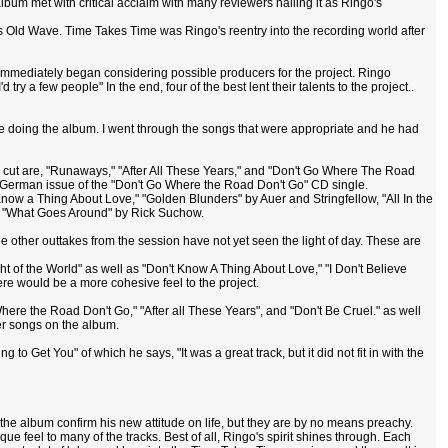
 album met with critical acclaim with many reviewers hailing it as Ringo's
's Old Wave. Time Takes Time was Ringo's reentry into the recording world after
immediately began considering possible producers for the project. Ringo
 try a few people" In the end, four of the best lent their talents to the project..
e doing the album. I went through the songs that were appropriate and he had
l cut are, "Runaways," "After All These Years," and "Don't Go Where The Road
 German issue of the "Don't Go Where the Road Don't Go" CD single.
now a Thing About Love," "Golden Blunders" by Auer and Stringfellow, "All In the
nd "What Goes Around" by Rick Suchow.
 other outtakes from the session have not yet seen the light of day. These are
t of the World" as well as "Don't Know A Thing About Love," "I Don't Believe
re would be a more cohesive feel to the project.
ere the Road Don't Go," "After all These Years", and "Don't Be Cruel." as well
her songs on the album.
Get You" of which he says, "It was a great track, but it did not fit in with the
 the album confirm his new attitude on life, but they are by no means preachy.
que feel to many of the tracks. Best of all, Ringo's spirit shines through. Each