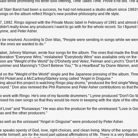
ngo said while promoting his tenth solo offering, Time Takes Time. Prove it he did. The
t All Starr Band had been a success, he had not released a studio album since 1983
ngs on the album reflect Ringo's new positive philosophy and life style.
 1992. Ringo signed with the Private Music label in February of 1991 and almost 
didn't really know any producers I want to go with for the whole record. So I figured I'd
ynne, and Peter Asher.
 to be resolved. According to Don Was, "People were sending in songs while we wer
the ones we wanted to do."
label, Johnny Warman, wrote four songs for the album. The ones that made the fina
boration "Everyone Wins," mislabeled "Everybody Wins" was available only on the
sion are "Weight of the World" by O'Doherty and Velez, Felman and Lynch's "Don't K
tummer and Manning's "I Don't Believe You," "In a Heartbeat" by Diane Warren, a
d on the "Weight of the World" single and the Japanese pressing of the album. Three
Phil Picket and a McCartney/Starkey song called "Angel in Disguise."
g about this project is watching Ringo play drums," produced the first single"Weigh
round." Don also remixed the Phil Ramone and Peter Asher contributions so that the
to work with Ringo. He's one of my favorite drummers." Lynne produced "Don't Go Wh
mixed his own songs so that they would be more in keeping with the style of the ot
Love" and "Runaways." He was also the producer for the unreleased "Love is Going to 
as and the other producers."
s well as the unissued "Angel in Disguise" were produced by Peter Asher.
e speaks openly of God, love, right choices, and clean living. Many of the songs on
te himself, are for the most part upbeat affirmations of life. There is a very Beatles