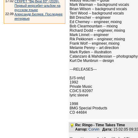
Waddy Wachtel -- guitar
17.02
СЕКРЕТ "Big Beat 83" (2026).
Mark Warman -- background vocals
Первый мерсибит-альбом на
Brian Wilson -- background vocals
русском языке
Terri Wood -- background vocals
22.09
Александр Беляев. Последнее
Bill Drescher -- engineer
интервью
Ed Cherney -- engineer, mixing
Bob Clearmountain -- mixing
Richard Dodd -- engineer, mixing
Mark Linnet -- engineer
Rik Pekkonen -- engineer, mixing
Frank Wolf -- engineer, mixing
Melanie Penny -- art direction
Mark Ryden -- illustration
Catanzaro & Mahdessian -- photography
Kurt De Munbrun -- design
---RELEASES---
[US only]
1992
Private Music
CD/CS 82097
lyric sleeve
1998
BMG Special Products
CD 44684
Re: Ringo - Time Takes Time
Автор:
Corvin
Дата:
15.02.05 09: