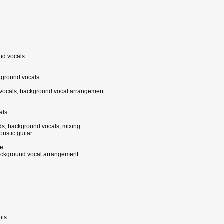
und vocals
ckground vocals
vocals, background vocal arrangement
als
rds, background vocals, mixing
ustic guitar
ce
background vocal arrangement
nts