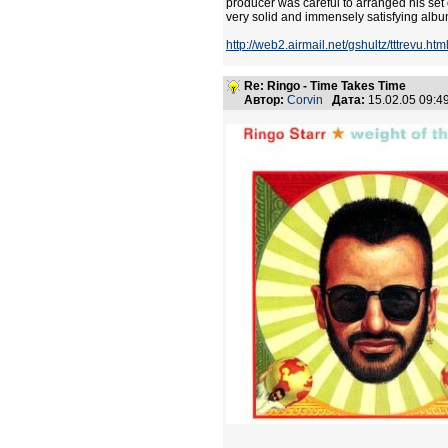
producer was careful to arranged his set o
very solid and immensely satisfying albu
http://web2.airmail.net/gshultz/tttrevu.htm
Re: Ringo - Time Takes Time
Автор:
Corvin
Дата:
15.02.05 09: