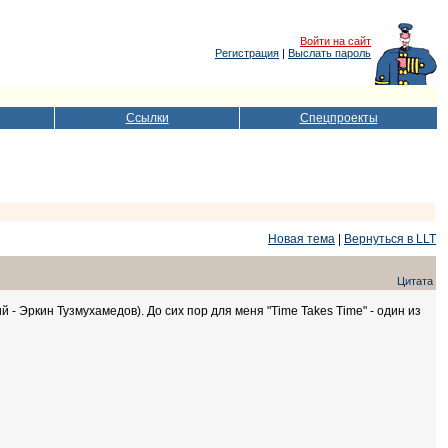
Войти на сайт
Регистрация
|
Выслать пароль
Ссылки
Спецпроекты
Новая тема
|
Вернуться в LLT
Цитата
- Эркин Тузмухамедов). До сих пор для меня "Time Takes Time" - один из