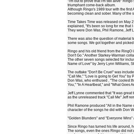
"I'm out to prove that I'm still alive" Ri
triumphant come-back album.
Although Ringo's 1989 tour with the firs
becoming clean and sober. Many of the so
Time Takes Time was released on May 27,
explained, "It's been so long for me that I 
They were Don Was, Phil Ramone, Jeff L
There was also the question of material
some songs. We got together and picked 
Ringo and his old friend from the RingO 
Don't Go." Another Starkey-Warman colla
The other seven songs selected for inclu
Name of Love" by Jerry Lynn Williams, S
The outtake "Don't Be Cruel" was include
"Call Me," "Love is going to Get You" by 
Don Was, who enthused , "The coolest thin
You," "In A Heartbeat," and "What Goes A
Jeff Lynne commented that "It was great 
as the unreleased track "Call Me" Jeff re
Phil Ramone produced "All in the Name of 
character of the songs he did with Don W
"Golden Blunders" and "Everyone Wins" a
Since Ringo has turned his life around, h
The songs, even the ones Ringo did not wri