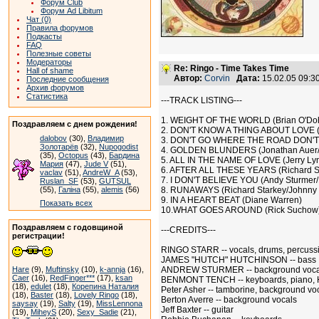
Форум Club
Форум Ad Libitum
Чат (0)
Правила форумов
Подкасты
FAQ
Полезные советы
Модераторы
Re: Ringo - Time Takes Time
Hall of shame
Автор:
Corvin
Дата:
15.02.05 09:
Последние сообщения
Архив форумов
Статистика
---TRACK LISTING---
1. WEIGHT OF THE WORLD (Brian O'Dohe
Поздравляем с днем рождения!
2. DON'T KNOW A THING ABOUT LOVE (R
dalobov
(30),
Владимир
3. DON'T GO WHERE THE ROAD DON'T GO
Золотарёв
(32),
Nupogodist
4. GOLDEN BLUNDERS (Jonathan Auer/K
(35),
Octopus
(43),
Бардина
5. ALL IN THE NAME OF LOVE (Jerry Lyn
Мария
(47),
Jude V
(51),
6. AFTER ALL THESE YEARS (Richard S
vaclav
(51),
AndreW_A
(53),
7. I DON'T BELIEVE YOU (Andy Sturmer
Ruslan_SF
(53),
GUTSUL
(55),
Галіна
(55),
alemis
(56)
8. RUNAWAYS (Richard Starkey/Johnny
9. IN A HEART BEAT (Diane Warren)
Показать всех
10.WHAT GOES AROUND (Rick Suchow
Поздравляем с годовщиной
---CREDITS---
регистрации!
RINGO STARR -- vocals, drums, percuss
JAMES "HUTCH" HUTCHINSON -- bass
Hare
(9),
Muftinsky
(10),
k-annja
(16),
ANDREW STURMER -- background vocals,
Caer
(16),
RedFinger***
(17),
ksan
BENMONT TENCH -- keyboards, piano,
(18),
edulet
(18),
Корепина Наталия
Peter Asher -- tamborine, background vo
(18),
Baster
(18),
Lovely Ringo
(18),
Berton Averre -- background vocals
saysay
(19),
Salty
(19),
MissLennona
Jeff Baxter -- guitar
(19),
MiheyS
(20),
Sexy_Sadie
(21),