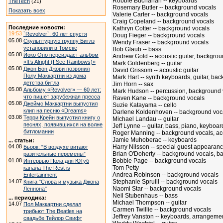
Robbie Buchanan -- keyboards
TheTech
(21)
Rosemary Butler -- background vocals
Показать всех
Valerie Carter -- background vocals
Craig Copeland -- background vocals
Последние новости:
Kathryn Cotter -- background vocals
19:53
`Revolver`: 60 лет спустя
Doug Fieger -- background vocals
05.08
Скульптурную группу Битлз
Wendy Fraser -- background vocals
установили в Томске
Bob Glaub -- bass
05.08
Йоко Оно переиздаст альбом
Andrew Gold -- acoustic guitar, backgro
«It’s Alright (I See Rainbows)»
Mark Goldenberg -- guitar
05.08
Джон Бон Джови позвонил
David Grissom -- acoustic guitar
Полу Маккартни из дома
Mark Hart -- synth keyboards, guitar, ba
детства битла
Jim Horn -- sax
05.08
Альбому «Revolver» — 60 лет:
Mark Hudson -- percussion, background 
что пишет зарубежная пресса
Raven Kane -- background vocals
05.08
Джеймс Маккартни выпустил
Suzie Katayama -- cello
клип на песню «Dreams»
Darlene Koldenhoven -- background voc
03.08
Терри Крейн выпустил книгу о
Michael Landau -- guitar
песнях, появившихся на волне
Jeff Lynne -- guitar, bass, piano, keyboa
битломании
Roger Manning -- background vocals, aco
Jamie Muhoberac -- keyboards
... статьи:
04.08
Harry Nilsson -- special guest appearan
Бьорк: “В воздухе витают
Brian O'Doherty -- background vocals, 
разительные перемены”
01.08
Bobbie Page -- background vocals
Интервью Пола для ЮТуб
Tom Petty --
канала The Rest is
Andrea Robinson -- background vocals
Entertainment
14.07
Stephanie Spruill -- background vocals
Книга "Слова и музыка Джона
Naomi Star -- background vocals
Леннона"
Neil Stubenhaus -- bass
... периодика:
Michael Thompson -- guitar
14.07
Пол Маккартни сделал
Carmen Twillie -- background vocals
трибьют The Beatles на
Jeffrey Vanston -- keyboards, arrangeme
свадьбе Тейлор Свифт