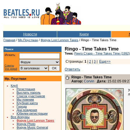
Новости
Книги
Главная
/
Мр.Поустман
/
Форум Lost Lennon Tapes
/ Ringo - Time Takes Time
Ringo - Time Takes Time
Поиск
Тема:
Ринго Старр - Time Takes Time (1992)
Искать:
Страницы:
1
|
2
|
3
|
Еще>>
Советы
Vox populi
Ответить
Ringo - Time Takes Time
Мр. Поустман
Автор:
Corvin
Дата:
15.02.05 09:2
Клуб
Регистрация
У
Выслать пароль
л
Список участников
Мы помним
Клубная карта
Города
Дни рождения
Юбилеи регистрации
Все форумы
Форум Lost Lennon Tapes
Форум Photo
Форум Music General