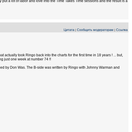
y put a lot of labor and love into the Time Takes Time sessions and the result is a
Цитата
Сообщить модераторам
Ссылка
|
|
t actually took Ringo back into the charts for the first time in 18 years ! ... but,
ing just one week at number 74 !!
uced by Don Was. The B-side was written by Ringo with Johnny Warman and