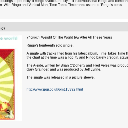
f songs to perfectly fit Ringo's voice and style. It is obvious that Ringo and compan
m. With Ringo and Vertical Man, Time Takes Time ranks as one of Ringo's bests.
l
49:07
7'' сингл: Weight Of The World b/w After All These Years
Ringo's fourteenth solo single.
A single with tracks lifted from his latest album, Time Takes Time tha
the chart at the time was a Top 75 and Ringo barely crept in, stay
The A-side, written by Brian O'Doherty and Fred Velez was prod
Gary Grainger, and was produced by Jeff Lynne.
The single was released in a picture sleeve.
http://www.jpgr.co.uk/pm115392.html