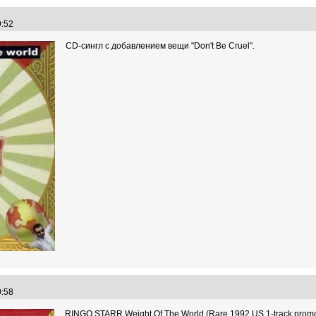
49:52
CD-сингл с добавлением вещи "Don't Be Cruel".
50:58
RINGO STARR Weight Of The World (Rare 1992 US 1-track promo 