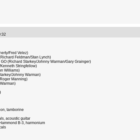
30:32
rty/Fred Velez)
ichard Feldman/Stan Lynch)
 (Richard Starkey/Johnny Warman/Gary Grainger)
enneth Stringfellow)
n Williams)
tarkey/Johnny Warman)
/Roger Manning)
 Warman)
)
ion, tamborine
 acoustic guitar
 Hammond B-3, harmonium
cals