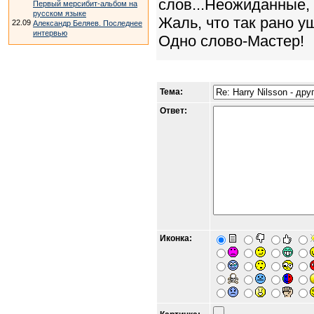
слов...Неожиданные,
Первый мерсибит-альбом на
русском языке
Жаль, что так рано у
22.09
Александр Беляев. Последнее
интервью
Одно слово-Мастер!
Тема:
Ответ:
Иконка: