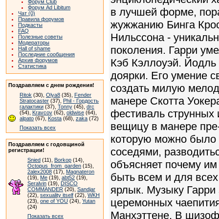
Форум Club
Форум Ad Libitum
в лучшей форме, пор
Чат (0)
Правила форумов
жужжанию Бинга Крос
Подкасты
FAQ
Нильссона - уникаль
Полезные советы
Модераторы
поколения. Гарри уме
Hall of shame
Последние сообщения
Кэб Кэллоуэй. Йодль 
Архив форумов
Статистика
доярки. Его умение с
Поздравляем с днем рождения!
создать милую мелод
Ritok
(30),
Olya8
(35),
Fender
манере Скотта Уокера
Stratocaster
(37),
Phil - Гордость
галактики
(37),
Tonny
(45),
drc
фестиваль струнных и
(54),
Kravcov
(62),
oldwise
(64),
alpato
(67),
Kosta
(68),
zaka
(72)
вещицу в манере пре-
Показать всех
которую можно было в
Поздравляем с годовщиной
соседями, разводитьс
регистрации!
Snied
(11),
Borkop
(14),
объясняет почему им
Octopus_from_garden
(15),
2alex2008
(17),
Magnateron
быть всем и для всех
(19),
Me
(19),
abt52
(19),
Seralvin
(19),
DISCO
ярлык. Музыку Гарри 
COMMANDER
(20),
Sandjar
(22),
sexuality itself
(22),
WKH
церемонных чаепития
(23),
one of YOU
(24),
Yutan
(24)
Манхэттене. В шизоф
Показать всех