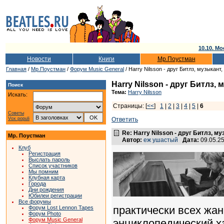
10.10. Мо
Новости
Книги
Мр.Поустман
Главная
/
Мр.Поустман
/
Форум Music General
/ Harry Nilsson - друг Битлз, музыкант,
Harry Nilsson - друг Битлз, 
Поиск
Тема:
Harry Nilsson
Искать:
Страницы: [
<<
]
1
|
2
|
3
|
4
|
5
|
6
Советы
Vox populi
Ответить
Re: Harry Nilsson - друг Битлз, му
Мр. Поустман
Автор:
еж ушастый
Дата:
09.05.2
Клуб
Регистрация
Выслать пароль
Список участников
Мы помним
Клубная карта
Города
Дни рождения
Юбилеи регистрации
Все форумы
практически всех жа
Форум Lost Lennon Tapes
Форум Photo
Форум Music General
энциклопедический ха