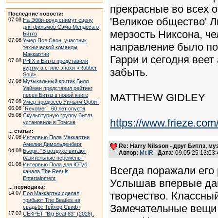
прекрасные во всех 
Последние новости:
'Великое общество' 
07.08
На Эбби-роуд снимут сцену
для фильмов Сэма Мендеса о
мерзость Никсона, че
Битлз
07.08
Умер Пол Свон, участник
направление было пот
технической команды
Маккартни
Гарри и сегодня веет
07.08
PHIX и Битлз представили
куртку в стиле эпохи «Rubber
забыть.
Soul»
07.08
Музыкальный критик Билл
Уаймен представил рейтинг
MATTHEW GIDLEY
песен Битлз в новой книге
07.08
Умер продюсер Уильям Орбит
06.08
`Revolver`: 60 лет спустя
05.08
Скульптурную группу Битлз
https://www.frieze.com/
установили в Томске
... статьи:
07.08
Интервью Пола Маккартни
Амелии Димольденберг
Re: Harry Nilsson - друг Битлз, му
04.08
Бьорк: “В воздухе витают
Автор:
Mr.IR
Дата:
09.05.25 13:0
разительные перемены”
01.08
Интервью Пола для ЮТуб
Всегда поражали его
канала The Rest is
Entertainment
Услышав впервые давн
... периодика:
14.07
творчество. Классны
Пол Маккартни сделал
трибьют The Beatles на
Замечательные вещи 
свадьбе Тейлор Свифт
17.02
СЕКРЕТ "Big Beat 83" (2026).