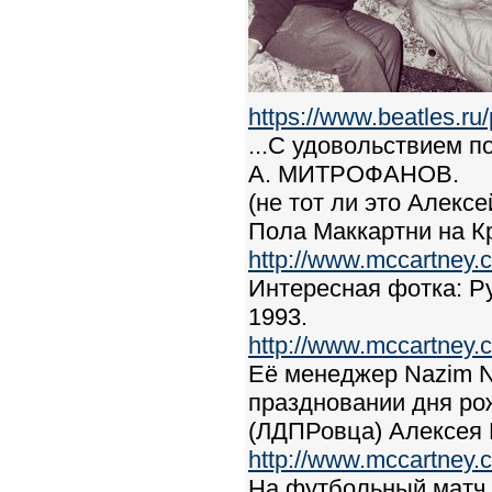
https://www.beatles.
...С удовольствием 
А. МИТРОФАНОВ.
(не тот ли это Алек
Пола Маккартни на Кр
http://www.mccartney.c
Интересная фотка: Ру
1993.
http://www.mccartney.c
Её менеджер Nazim N
праздновании дня ро
(ЛДПРовца) Алексея
http://www.mccartney.c
На футбольный матч 