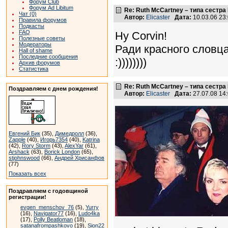
Форум Club
Форум Ad Libitum
Re: Ruth McCartney – типа сестра
Чат (0)
Автор:
Elicaster
Дата:
10.03.06 23
Правила форумов
Подкасты
FAQ
Ну Corvin!
Полезные советы
Модераторы
Ради красного словц
Hall of shame
Последние сообщения
:))))))))
Архив форумов
Статистика
Re: Ruth McCartney – типа сестра
Поздравляем с днем рождения!
Автор:
Elicaster
Дата:
27.07.08 14
Евгений Бик
(35),
Димедролл
(36),
Zapple
(40),
Игорь7354
(40),
Katrina
(42),
Rory Storm
(43),
AlexYar
(61),
Arshack
(63),
Borick London
(65),
stjohnswood
(66),
Андрей Хрисанфов
(77)
Показать всех
Поздравляем с годовщиной
регистрации!
evgen_menschov_76
(5),
Yurry
(16),
Navigator77
(16),
Ludo4ka
(17),
Polly Beatloman
(18),
satanafrompashkovo
(19),
Sion22