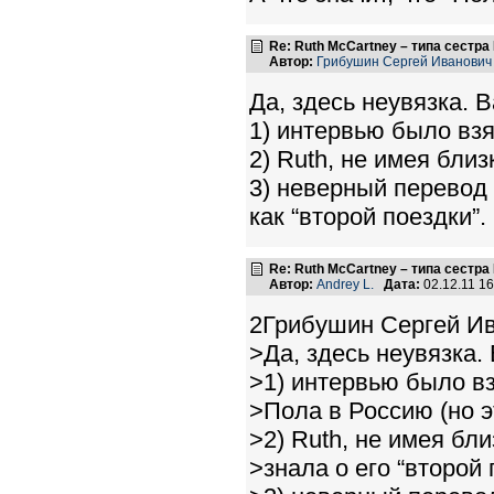
Re: Ruth McCartney – типа сестра
Автор:
Грибушин Сергей Иванович
Да, здесь неувязка. 
1) интервью было взя
2) Ruth, не имея близ
3) неверный перевод 
как “второй поездки”.
Re: Ruth McCartney – типа сестра
Автор:
Andrey L.
Дата:
02.12.11 1
2Грибушин Сергей Ив
>Да, здесь неувязка.
>1) интервью было в
>Пола в Россию (но э
>2) Ruth, не имея бли
>знала о его “второй 