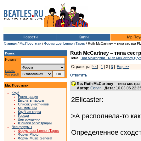
Новости
Книги
Мр.Поу
Главная
/
Мр.Поустман
/
Форум Lost Lennon Tapes
/ Ruth McCartney – типа сестра P
Ruth McCartney – типа сест
Поиск
Тема:
Пол Маккартни - Ruth McCartney (Ру
Искать:
Страницы: [
<<
]
1
|
2
|
3
|
Еще>>
Советы
Vox populi
Ответить
Re: Ruth McCartney – типа сестра
Мр. Поустман
Автор:
Corvin
Дата:
10.03.06 22:
Клуб
Регистрация
2Elicaster:
Выслать пароль
Список участников
Мы помним
Клубная карта
>А располнела-то ка
Города
Дни рождения
Юбилеи регистрации
Все форумы
Определенное сходст
Форум Lost Lennon Tapes
Форум Photo
Форум Music General