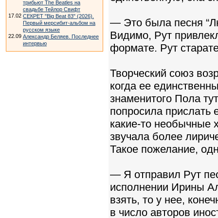
трибьют The Beatles на
свадьбе Тейлор Свифт
17.02
СЕКРЕТ "Big Beat 83" (2026).
— Это была песня “Л
Первый мерсибит-альбом на
русском языке
Видимо, Рут привлекл
22.09
Александр Беляев. Последнее
интервью
формате. Рут старате
Творческий союз воз
когда ее единственны
знаменитого Пола тут
попросила прислать 
какие-то необычные х
звучала более лириче
Такое пожелание, одн
— Я отправил Рут пес
исполнении Ирины Алл
взять, то у нее, коне
в число авторов ино