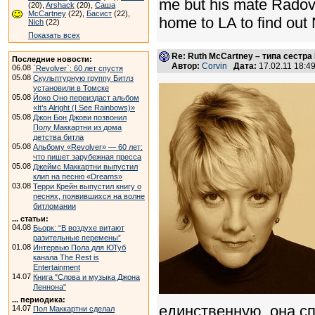
me but his mate Radova
(20),
Arshack
(20),
Саша
McCartney
(22),
Басист
(22),
home to LA to find out 
Nich
(22)
Показать всех
Re: Ruth McCartney – типа сестра
Последние новости:
Автор:
Corvin
Дата:
17.02.11 18:
06.08
`Revolver`: 60 лет спустя
05.08
Скульптурную группу Битлз
установили в Томске
05.08
Йоко Оно переиздаст альбом
«It’s Alright (I See Rainbows)»
05.08
Джон Бон Джови позвонил
Полу Маккартни из дома
детства битла
05.08
Альбому «Revolver» — 60 лет:
что пишет зарубежная пресса
05.08
Джеймс Маккартни выпустил
клип на песню «Dreams»
03.08
Терри Крейн выпустил книгу о
песнях, появившихся на волне
битломании
... статьи:
04.08
Бьорк: “В воздухе витают
разительные перемены”
01.08
Интервью Пола для ЮТуб
канала The Rest is
Entertainment
14.07
Книга "Слова и музыка Джона
Леннона"
... периодика:
единственную, она сп
14.07
Пол Маккартни сделал