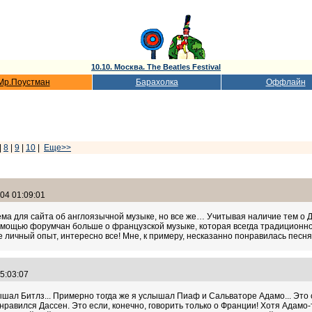
10.10. Москва. The Beatles Festival
Мр.Поустман
Барахолка
Оффлайн
|
8
|
9
|
10
|
Еще>>
04 01:09:01
а для сайта об англоязычной музыке, но все же… Учитывая наличие тем о Дж
помощью форумчан больше о французской музыке, которая всегда традиционн
аже личный опыт, интересно все! Мне, к примеру, несказанно понравилась песн
05:03:07
ышал Битлз... Примерно тогда же я услышал Пиаф и Сальваторе Адамо... Это с
е нравился Дассен. Это если, конечно, говорить только о Франции! Хотя Адамо-