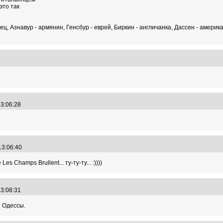
это так
ц, Азнавур - армянин, Генсбур - еврей, Биркин - англичанка, Дассен - американ
18
13:06:28
 13:06:40
s Champs Brullent... ту-ту-ту... :))))
13:08:31
з Одессы.