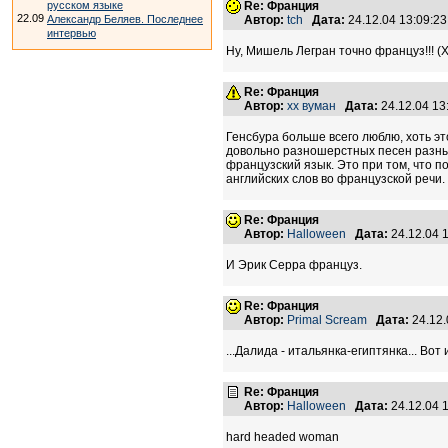
русском языке
Re: Франция
22.09
Александр Беляев. Последнее
Автор:
tch
Дата:
24.12.04 13:09:
интервью
Ну, Мишель Легран точно француз!!! (
Re: Франция
Автор:
хх вуман
Дата:
24.12.04 1
Генсбура больше всего люблю, хоть эт
довольно разношерстных песен разных 
французский язык. Это при том, что п
английских слов во французской речи.
Re: Франция
Автор:
Halloween
Дата:
24.12.04 
И Эрик Серра француз.
Re: Франция
Автор:
Primal Scream
Дата:
24.12
...Далида - итальянка-египтянка... Вот
Re: Франция
Автор:
Halloween
Дата:
24.12.04 
hard headed woman