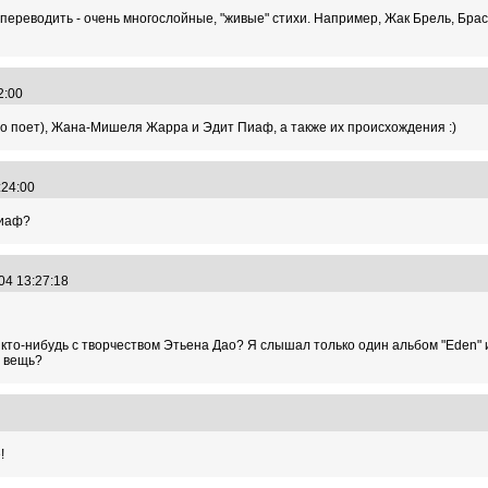
ереводить - очень многослойные, "живые" стихи. Например, Жак Брель, Брассе
22:00
то поет), Жана-Мишеля Жарра и Эдит Пиаф, а также их происхождения :)
3:24:00
Пиаф?
.04 13:27:18
 кто-нибудь с творчеством Этьена Дао? Я слышал только один альбом "Eden" 
я вещь?
56
!