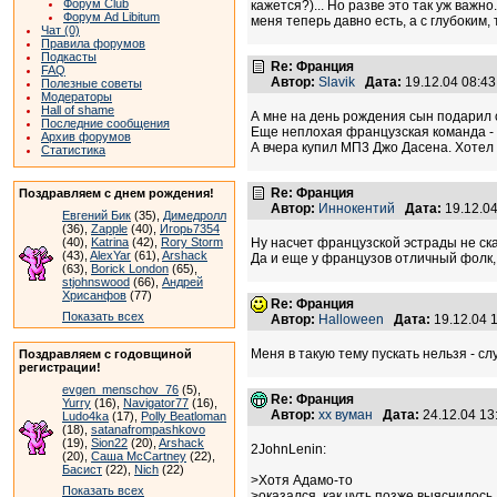
Форум Club
кажется?)... Но разве это так уж важн
Форум Ad Libitum
меня теперь давно есть, а с глубоким, 
Чат (0)
Правила форумов
Подкасты
Re: Франция
FAQ
Автор:
Slavik
Дата:
19.12.04 08:4
Полезные советы
Модераторы
Hall of shame
А мне на день рождения сын подарил с
Последние сообщения
Еще неплохая французская команда -
Архив форумов
А вчера купил МП3 Джо Дасена. Хотел 
Статистика
Re: Франция
Поздравляем с днем рождения!
Автор:
Иннокентий
Дата:
19.12.0
Евгений Бик
(35),
Димедролл
(36),
Zapple
(40),
Игорь7354
(40),
Katrina
(42),
Rory Storm
Ну насчет французской эстрады не ска
(43),
AlexYar
(61),
Arshack
Да и еще у французов отличный фолк, 
(63),
Borick London
(65),
stjohnswood
(66),
Андрей
Хрисанфов
(77)
Re: Франция
Показать всех
Автор:
Halloween
Дата:
19.12.04 
Меня в такую тему пускать нельзя - слу
Поздравляем с годовщиной
регистрации!
evgen_menschov_76
(5),
Re: Франция
Yurry
(16),
Navigator77
(16),
Автор:
хх вуман
Дата:
24.12.04 1
Ludo4ka
(17),
Polly Beatloman
(18),
satanafrompashkovo
(19),
Sion22
(20),
Arshack
2JohnLenin:
(20),
Саша McCartney
(22),
Басист
(22),
Nich
(22)
>Хотя Адамо-то
Показать всех
>оказался, как чуть позже выяснилось