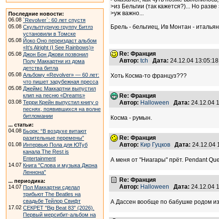
>из Бельгии (так кажется?)... Но разве 
>уж важно...
Последние новости:
06.08
`Revolver`: 60 лет спустя
05.08
Брель - бельгиец, Ив Монтан - итальяне
Скульптурную группу Битлз
установили в Томске
05.08
Йоко Оно переиздаст альбом
«It’s Alright (I See Rainbows)»
Re: Франция
05.08
Джон Бон Джови позвонил
Автор:
tch
Дата:
24.12.04 13:05:
Полу Маккартни из дома
детства битла
05.08
Альбому «Revolver» — 60 лет:
Хоть Косма-то француз???
что пишет зарубежная пресса
05.08
Джеймс Маккартни выпустил
клип на песню «Dreams»
Re: Франция
03.08
Терри Крейн выпустил книгу о
Автор:
Halloween
Дата:
24.12.04 
песнях, появившихся на волне
битломании
Косма - румын.
... статьи:
04.08
Бьорк: “В воздухе витают
Re: Франция
разительные перемены”
01.08
Автор:
Кир Гуцков
Дата:
24.12.04
Интервью Пола для ЮТуб
канала The Rest is
Entertainment
А меня от "Ниагары" прёт. Pendant Que Le
14.07
Книга "Слова и музыка Джона
Леннона"
Re: Франция
... периодика:
Автор:
Halloween
Дата:
24.12.04 
14.07
Пол Маккартни сделал
трибьют The Beatles на
свадьбе Тейлор Свифт
А Дассен вообще по бабушке родом и
17.02
СЕКРЕТ "Big Beat 83" (2026).
Первый мерсибит-альбом на