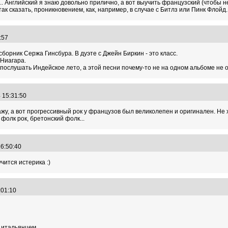
о... Английский я знаю довольно прилично, а вот выучить французский (чтобы 
так сказать, проникновением, как, например, в случае с Битлз или Пинк Флойд.
3:57
борник Сержа Гинсбура. В дуэте с Джейн Биркин - это класс.
 Ниагара.
послушать Индейское лето, а этой песни почему-то не на одном альбоме не ок
4 15:31:50
жу, а вот прогрессивный рок у французов был великолепен и оригинален. Не х
фолк рок, бретонский фолк...
16:50:40
чится истерика :)
3:01:10
, итальянцем