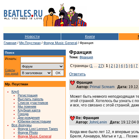
Новости
Книги
Главная
/
Мр.Поустман
/
Форум Music General
/ Франция
Франция
Поиск
Тема:
Франция
Искать:
Страницы (
1
…
27
):
1
|
2
|
3
|
4
|
5
|
6
|
7
Советы
Vox populi
Ответить
Франция
Мр. Поустман
Автор:
Primal Scream
Дата:
19.12.
Клуб
Регистрация
Может быть немного неподходящая тем
Выслать пароль
этой страной. Хотелось бы узнать с 
Список участников
и все, что связано с этой страной, д
Мы помним
Клубная карта
Города
Дни рождения
Re: Франция
Юбилеи регистрации
Автор:
JohnLenin
Дата:
19.12.04 
Все форумы
Форум Lost Lennon Tapes
Когда мне было лет 12, я впервые усл
Форум Photo
Бреля, Азнавура, Матье и т.д.... Позж
Форум Music General