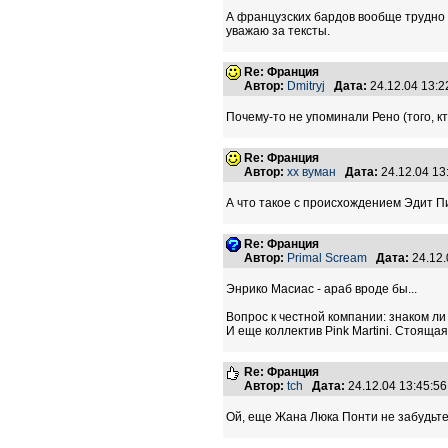
А французских бардов вообще трудно п
уважаю за тексты.
Re: Франция
Автор:
Dmitryj
Дата:
24.12.04 13:
Почему-то не упоминали Рено (того, к
Re: Франция
Автор:
хх вуман
Дата:
24.12.04 1
А что такое с происхождением Эдит 
Re: Франция
Автор:
Primal Scream
Дата:
24.12
Энрико Масиас - араб вроде бы...
Вопрос к честной компании: знаком ли
И еще коллектив Pink Martini. Стояща
Re: Франция
Автор:
tch
Дата:
24.12.04 13:45:
Ой, еще Жана Люка Понти не забудьте