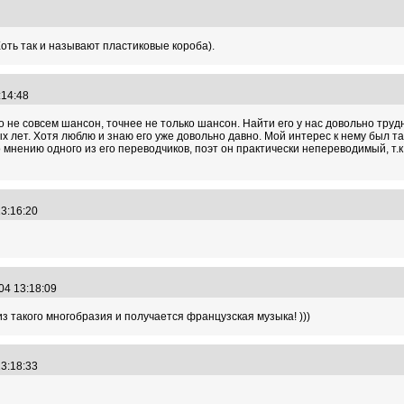
23
Хоть так и называют пластиковые короба).
3:14:48
о не совсем шансон, точнее не только шансон. Найти его у нас довольно труд
лет. Хотя люблю и знаю его уже довольно давно. Мой интерес к нему был так
о мнению одного из его переводчиков, поэт он практически непереводимый, т.
13:16:20
.04 13:18:09
 из такого многобразия и получается французская музыка! )))
13:18:33