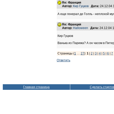
Re: Франция
Автор:
Кир Гуцков
Дата:
24.12.04
А еще генерал де Голль - неплохой му
Re: Франция
Автор:
Halloween
Дата:
24.12.04 
Кир Гуцков
Ванька из Парижа? А он часом в Пите
Страницы (
1
…
27
):
1
|
2
|
3
|
4
|
5
|
6
|
7
Ответить
Главная страница
Сделать старто