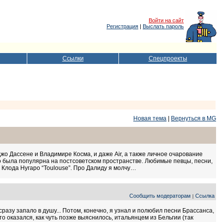
Войти на сайт
Регистрация
|
Выслать пароль
Ссылки
Спецпроекты
Новая тема
|
Вернуться в MG
о Дассене и Владимире Косма, и даже Air, а также личное очарование
о была популярна на постсоветском пространстве. Любимые певцы, песни,
я Клода Нугаро “Toulouse”. Про Далиду я молчу…
Сообщить модераторам
Ссылка
|
разу запало в душу... Потом, конечно, я узнал и полюбил песни Брассанса,
то оказался, как чуть позже выяснилось, итальянцем из Бельгии (так