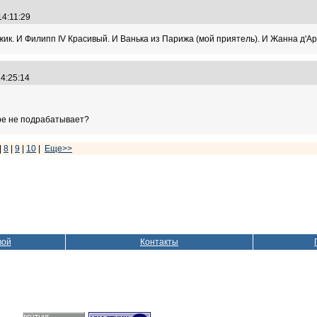
 14:11:29
жик. И Филипп IV Красивый. И Ванька из Парижа (мой приятель). И Жанна д'Арк
14:25:14
ре не подрабатывает?
|
8
|
9
|
10
|
Еще>>
вой
Контакты