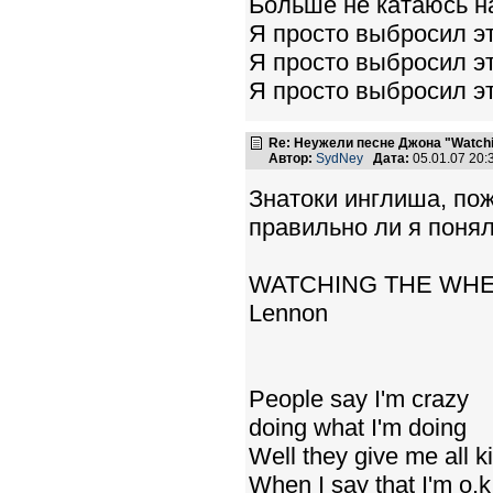
Больше не катаюсь н
Я просто выбросил эт
Я просто выбросил эт
Я просто выбросил эт
Re: Неужели песне Джона "Watchin
Автор:
SydNey
Дата:
05.01.07 20
Знатоки инглиша, пож
правильно ли я понял
WATCHING THE WH
Lennon
People say I'm crazy
doing what I'm doing
Well they give me all k
When I say that I'm o.k