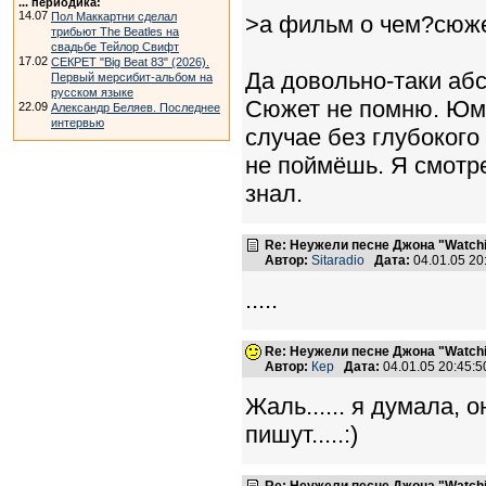
... периодика:
14.07
Пол Маккартни сделал
>а фильм о чем?сюж
трибьют The Beatles на
свадьбе Тейлор Свифт
17.02
СЕКРЕТ "Big Beat 83" (2026).
Да довольно-таки аб
Первый мерсибит-альбом на
русском языке
Сюжет не помню. Юмор
22.09
Александр Беляев. Последнее
интервью
случае без глубокого
не поймёшь. Я смотре
знал.
Re: Неужели песне Джона "Watchin
Автор:
Sitaradio
Дата:
04.01.05 2
.....
Re: Неужели песне Джона "Watchin
Автор:
Кер
Дата:
04.01.05 20:45:
Жаль...... я думала, 
пишут.....:)