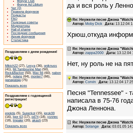
Форум Club
да и вся роль у Ленно
Форум Ad Libitum
Чат (0)
Правила форумов
Подкасты
FAQ
Re: Неужели песне Джона "Watchin
Полезные советы
Автор:
Moby Dick
Дата:
13.12.04 
Модераторы
Hall of shame
Хрюш,откуда информ
Последние сообщения
Архив форумов
Статистика
Re: Неужели песне Джона "Watchin
Поздравляем с днем рождения!
Автор:
zappa2000
Дата:
13.12.04
Нет, ну роль не на пя
Mikich22
(27),
Lesya
(36),
gniknuss
(41),
Mr.Tambourine Man
(50),
Rick&Backer
(50),
Max 66
(60),
nabon
(64),
nolans
(64),
monter7
(66),
Re: Неужели песне Джона "Watchin
ganapataja
(75)
Автор:
Corvin
Дата:
13.12.04 17:
Показать всех
Песня "Tennessee" - т
Поздравляем с годовщиной
написала в 75-76 год
регистрации!
Джона Леннона.
egoktis
(5),
Superkot
(15),
igrok99
(16),
Igor 63
(17),
od74
(18),
уоллес
(18),
Impaler
(20),
akash
(23)
Re: Неужели песне Джона "Watchin
Показать всех
Автор:
Solange
Дата:
03.01.05 14