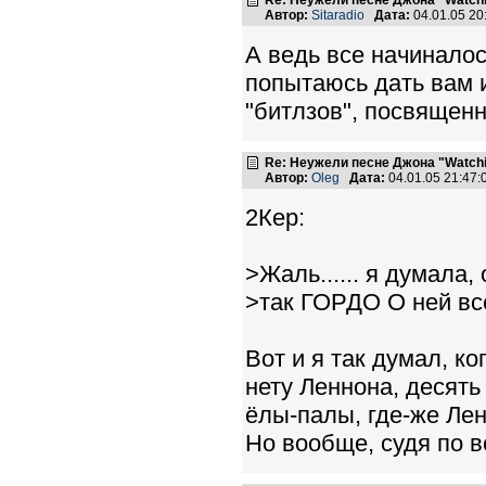
Re: Неужели песне Джона "Watchin
Автор:
Sitaradio
Дата:
04.01.05 2
А ведь все начиналос
попытаюсь дать вам и
"битлзов", посвященн
Re: Неужели песне Джона "Watchin
Автор:
Oleg
Дата:
04.01.05 21:47
2Кер:
>Жаль...... я думала, 
>так ГОРДО О ней всег
Вот и я так думал, к
нету Леннона, десят
ёлы-палы, где-же Лен
Но вообще, судя по 