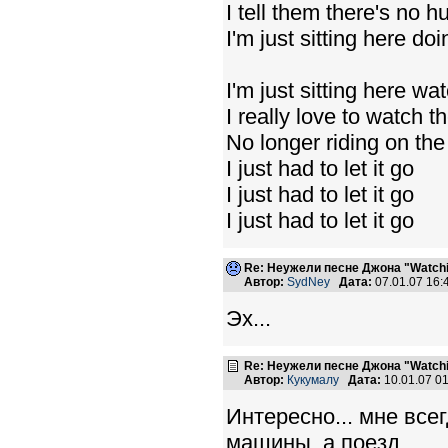
I tell them there's no h
I'm just sitting here do
I'm just sitting here w
I really love to watch t
No longer riding on th
I just had to let it go
I just had to let it go
I just had to let it go
Re: Неужели песне Джона "Watchin
Автор:
SydNey
Дата:
07.01.07 16
Эх...
Re: Неужели песне Джона "Watchin
Автор:
Кукумалу
Дата:
10.01.07 0
Интересно... мне все
машины, а поезд...