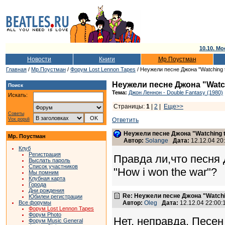
10.10. Мо
Новости
Книги
Мр.Поустман
Главная
/
Мр.Поустман
/
Форум Lost Lennon Tapes
/ Неужели песне Джона "Watching t
Неужели песне Джона "Watch
Поиск
Тема:
Джон Леннон - Double Fantasy (1980)
Искать:
Страницы:
1
|
2
|
Еще>>
Советы
Vox populi
Ответить
Неужели песне Джона "Watching t
Мр. Поустман
Автор:
Solange
Дата:
12.12.04 20
Клуб
Регистрация
Правда ли,что песня 
Выслать пароль
Список участников
"How i won the war"?
Мы помним
Клубная карта
Города
Дни рождения
Re: Неужели песне Джона "Watchin
Юбилеи регистрации
Все форумы
Автор:
Oleg
Дата:
12.12.04 22:00
Форум Lost Lennon Tapes
Форум Photo
Нет, неправда. Песен
Форум Music General