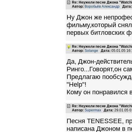
Re: Неужели песне Джона "Watchin
Автор:
Воробьёв Александр
Дата:
Ну Джон же непрофес
фильму,который снял 
первых битловских ф
Re: Неужели песне Джона "Watchin
Автор:
Solange
Дата:
05.01.05 16
Да, Джон-действител
Ринго...Говорят,он с
Предлагаю пообсужда
"Help"!
Кому он понравился 
Re: Неужели песне Джона "Watchin
Автор:
Supermax
Дата:
29.01.05 
Песня TENESSEE, п
написана Джоном в по