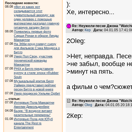
):
Последние новости:
08.08
«Вот из каких нот
Хе, интересно...
складывается этот
удивительный аккорд»: как
один человек с помощью
математики разгадал главную
Re: Неужели песне Джона "Watchin
гитарную загадку Битлз
Автор:
Кер
Дата:
04.01.05 17:41:
08.08
Появились первые фото
Сирши Ронан в образе Линды
2Oleg:
Маккартни
07.08
На Эбби-роуд снимут сцену
для фильмов Сэма Мендеса о
Битлз
>Нет, неправда. Песе
07.08
Умер Пол Свон, участник
технической команды
>не забыл, вообще не
Маккартни
07.08
PHIX и Битлз представили
>минут на пять.
куртку в стиле эпохи «Rubber
Soul»
07.08
Музыкальный критик Билл
а фильм о чем?сюже
Уаймен представил рейтинг
песен Битлз в новой книге
07.08
Умер продюсер Уильям Орбит
... статьи:
Re: Неужели песне Джона "Watchin
07.08
Интервью Пола Маккартни
Автор:
Oleg
Дата:
04.01.05 20:18
Амелии Димольденберг
04.08
Бьорк: “В воздухе витают
2Кер:
разительные перемены”
01.08
Интервью Пола для ЮТуб
канала The Rest is
Entertainment